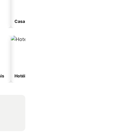
Casa de hóspedes
Aparthotel
is
Hotéis com spa
Hotéis na praia