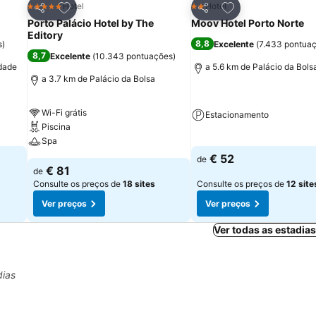
itos
Adicionar aos favoritos
Adicionar aos fav
Hotel
Hotel
5 Estrelas
2 Estrelas
Partilhar
Partilhar
Porto Palácio Hotel by The
Moov Hotel Porto Norte
Editory
8,8
s
)
Excelente
(
7.433 pontua
8,7
Excelente
(
10.343 pontuações
)
idade
a 5.6 km de Palácio da Bols
a 3.7 km de Palácio da Bolsa
Wi-Fi grátis
Estacionamento
Piscina
Spa
€ 52
de
€ 81
de
Consulte os preços de
18 sites
Consulte os preços de
12 site
Ver preços
Ver preços
Ver todas as estadia
dias