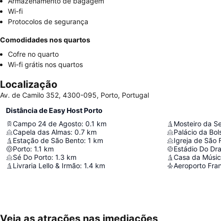
Armazenamento de bagagem
Wi-fi
Protocolos de segurança
Comodidades nos quartos
Cofre no quarto
Wi-fi grátis nos quartos
Localização
Av. de Camilo 352, 4300-095, Porto, Portugal
Distância de Easy Host Porto
Campo 24 de Agosto
:
0.1
km
Mosteiro da Se
Capela das Almas
:
0.7
km
Palácio da Bol
Estação de São Bento
:
1
km
Igreja de São 
Porto
:
1.1
km
Estádio Do Dr
Sé Do Porto
:
1.3
km
Casa da Músi
Livraria Lello & Irmão
:
1.4
km
Aeroporto Fran
Veja as atrações nas imediações