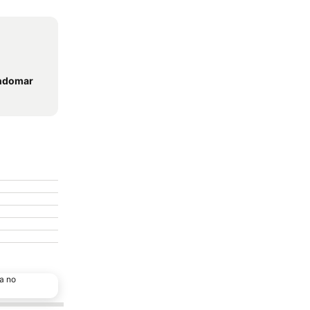
ondomar
a no