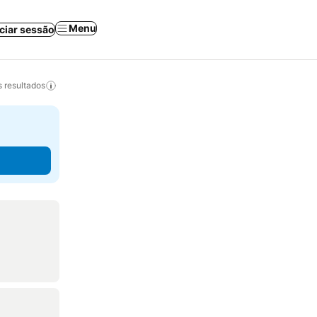
Menu
iciar sessão
 resultados