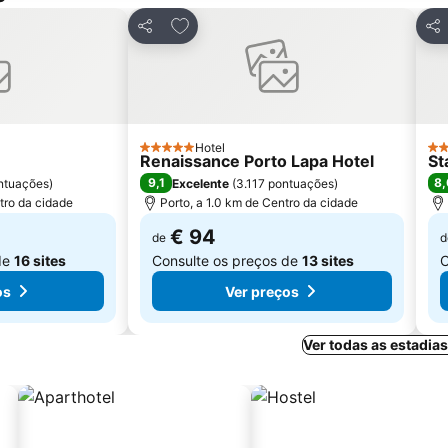
avoritos
Adicionar aos favoritos
Partilhar
Par
Hotel
5 Estrelas
3 E
Renaissance Porto Lapa Hotel
St
9,1
8,
ntuações
)
Excelente
(
3.117 pontuações
)
tro da cidade
Porto, a 1.0 km de Centro da cidade
€ 94
de
d
de
16 sites
Consulte os preços de
13 sites
C
os
Ver preços
Ver todas as estadia