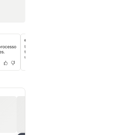
Cozinha compartilhada bem equipada
processo
Utilize a cozinha compartilhada espaçosa e moderna, 
es.
todos os eletrodomésticos necessários, azeite, sal, chá 
uso dos hóspedes.