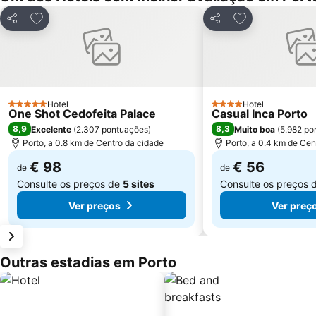
Adicionar aos favoritos
Adicionar aos f
Partilhar
Partilhar
Hotel
Hotel
5 Estrelas
4 Estrelas
One Shot Cedofeita Palace
Casual Inca Porto
8,9
8,3
Excelente
(
2.307 pontuações
)
Muito boa
(
5.982 po
Porto, a 0.8 km de Centro da cidade
Porto, a 0.4 km de Cen
€ 98
€ 56
de
de
Consulte os preços de
5 sites
Consulte os preços 
Ver preços
Ver preç
Outras estadias em Porto