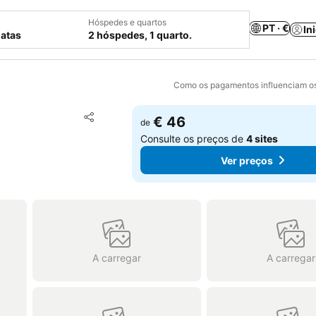
Hóspedes e quartos
PT · €
In
datas
2 hóspedes, 1 quarto.
Como os pagamentos influenciam os
Adicionar aos favoritos
€ 46
de
Partilhar
Consulte os preços de
4 sites
Ver preços
A carregar
A carregar