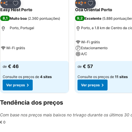
Adicionar aos favoritos
Adicionar aos favor
Hostel
Hotel
2 Estrelas
4 Estrelas
Partilhar
Partilhar
Easy Host Porto
Oca Oriental Porto
8,1
9,2
Muito boa
(
2.360 pontuações
)
Excelente
(
5.886 pontuaçõe
Porto, Portugal
Porto, a 1.8 km de Centro da c
Wi-Fi grátis
Wi-Fi grátis
Estacionamento
A/C
€ 46
€ 57
de
de
Consulte os preços de
4 sites
Consulte os preços de
11 sites
Ver preços
Ver preços
Tendência dos preços
Com base nos preços mais baixos no trivago durante os últimos 30 
€ 0