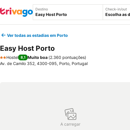
Destino
Check-in/out
Escolha as 
Ver todas as estadias em Porto
Easy Host Porto
Hostel
Muito boa
(
2.360 pontuações
)
8,1
2 Estrelas
Av. de Camilo 352, 4300-095, Porto, Portugal
A carregar