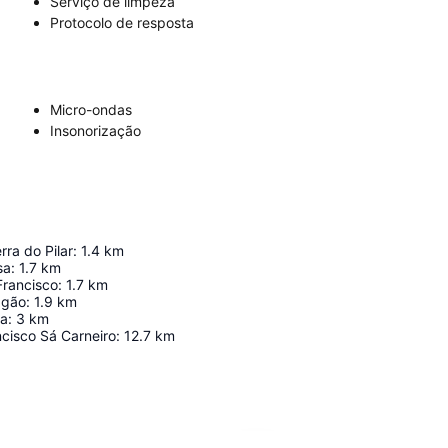
Serviço de limpeza
Protocolo de resposta
Micro-ondas
Insonorização
rra do Pilar
:
1.4
km
sa
:
1.7
km
Francisco
:
1.7
km
agão
:
1.9
km
ca
:
3
km
cisco Sá Carneiro
:
12.7
km