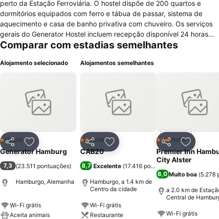
perto da Estação Ferroviária. O hostel dispõe de 200 quartos e
dormitórios equipados com ferro e tábua de passar, sistema de
aquecimento e casa de banho privativa com chuveiro. Os serviços
gerais do Generator Hostel incluem recepção disponível 24 horas
Comparar com estadias semelhantes
por dia, acesso facilitado a pessoas com mobilidade condicionada,
elevador, bar, cafetaria, computadores com acesso à internet,
Alojamento selecionado
Alojamentos semelhantes
armazenamento de bagagem, terraço, serviço de câmbio, fax e
fotocopiadora, centro de negócios, serviço de check-in e check-out
expresso, acesso à internet wireless, cofre de segurança na
recepção, equipa multilingue, discoteca, assistência turística e
máquina de lavar roupa. Também pode usufruir de loja de
conveniência e lavandaria. Todos os quartos do hostel são para não
fumadores.Nas proximidades do Generator Hostel Hamburg
encontram-se o August Bebel Park e o Hamburger Kunsthalle e a
Hostel
Hotel
Hotel
1 Estrelas
2 Estrelas
3 Estrelas
Partilhar
Adicionar aos favoritos
Partilhar
Adicionar aos favoritos
Partilhar
Adicionar
cerca de 1 minuto a pé existem autocarros combóios com ligação à
Generator Hamburg
CAB20
Premier Inn Hamb
zona histórica da cidade.
City Alster
7,3
8,7
(
23.511 pontuações
)
Excelente
(
17.416 pontuações
)
8,0
Muito boa
(
5.278 
Hamburgo, Alemanha
Hamburgo, a 1.4 km de
Centro da cidade
a 2.0 km de Estaçã
Central de Hambur
Wi-Fi grátis
Wi-Fi grátis
Wi-Fi grátis
Aceita animais
Restaurante