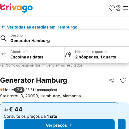
Favoritos
Iniciar
Me
Ver todas as estadias em Hamburgo
Destino
Generator Hamburg
Check-in/out
Hóspedes e quartos
Escolha as datas
2 hóspedes, 1 quarto.
Como os pagamentos influenciam os resultados
Generator Hamburg
Partilhar
Ad
Hostel
7,3
(
23.511 pontuações
)
1 Estrelas
Steintorpl. 3, 20099, Hamburgo, Alemanha
€ 44
€ 44
de
de
Consulte os preços de
1 site
Consulte os preços de
1 site
Ver preços
Ver preços