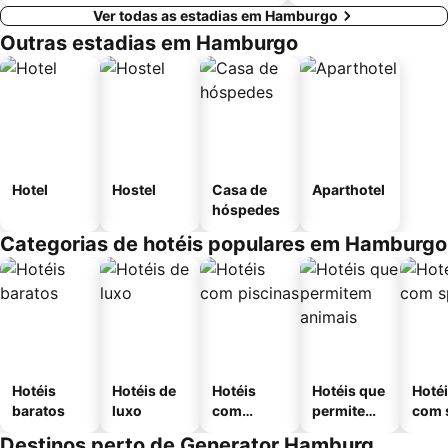
Ver todas as estadias em Hamburgo
Outras estadias em Hamburgo
Hotel
Hostel
Casa de
Aparthotel
hóspedes
Categorias de hotéis populares em Hamburgo
Hotéis
Hotéis de
Hotéis
Hotéis que
Hoté
baratos
luxo
com
permitem
com 
piscinas
animais
Destinos perto de Generator Hamburg