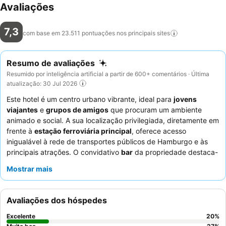
Avaliações
7,3
com base em 23.511 pontuações nos principais
sites
Resumo de avaliações
Resumido por inteligência artificial a partir de 600+ comentários · Última
atualização: 30 Jul 2026
Este hotel é um centro urbano vibrante, ideal para
jovens
viajantes
e
grupos de amigos
que procuram um ambiente
animado e social. A sua localização privilegiada, diretamente em
frente à
estação ferroviária principal
, oferece acesso
inigualável à rede de transportes públicos de Hamburgo e às
principais atrações. O convidativo
bar
da propriedade destaca-
se como uma comodidade chave, proporcionando um espaço
Mostrar mais
fresco e social para os hóspedes relaxarem e conviverem. Os
hóspedes elogiam consistentemente os
funcionários e o
serviço
, destacando frequentemente a simpatia e a
Avaliações dos hóspedes
prestabilidade excecionais da equipa, enquanto a equipa do
bar recebe menções positivas pelas suas conversas
Excelente
20
%