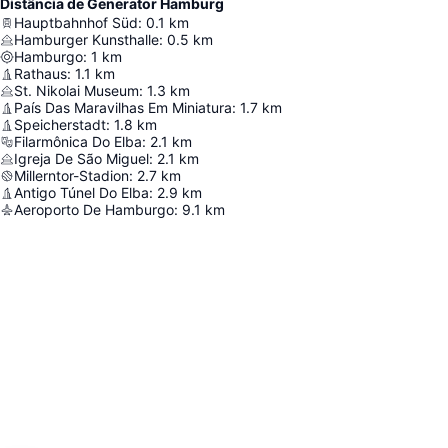
Distância de Generator Hamburg
Hauptbahnhof Süd
:
0.1
km
Hamburger Kunsthalle
:
0.5
km
Hamburgo
:
1
km
Rathaus
:
1.1
km
St. Nikolai Museum
:
1.3
km
País Das Maravilhas Em Miniatura
:
1.7
km
Speicherstadt
:
1.8
km
Filarmônica Do Elba
:
2.1
km
Igreja De São Miguel
:
2.1
km
Millerntor-Stadion
:
2.7
km
Antigo Túnel Do Elba
:
2.9
km
Aeroporto De Hamburgo
:
9.1
km