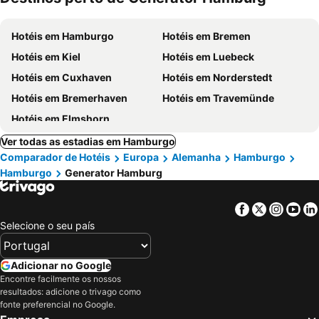
Hotéis em Hamburgo
Hotéis em Bremen
Hotéis em Kiel
Hotéis em Luebeck
Hotéis em Cuxhaven
Hotéis em Norderstedt
Hotéis em Bremerhaven
Hotéis em Travemünde
Hotéis em Elmshorn
Ver todas as estadias em Hamburgo
Comparador de Hotéis
Europa
Alemanha
Hamburgo
Hamburgo
Generator Hamburg
Facebook
Twitter
Insta
Yo
Selecione o seu país
Adicionar no Google
Encontre facilmente os nossos
resultados: adicione o trivago como
fonte preferencial no Google.