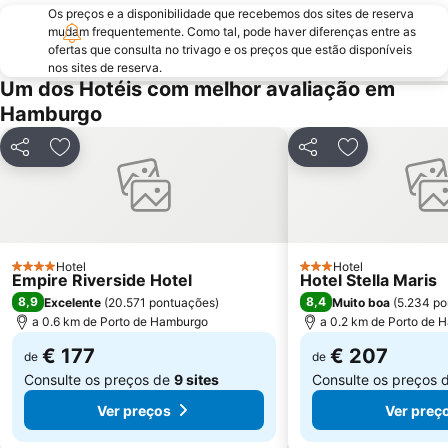
Os preços e a disponibilidade que recebemos dos sites de reserva
Barmbek-Süd
Wandsbek Markt Metro Station
mudam frequentemente. Como tal, pode haver diferenças entre as
ofertas que consulta no trivago e os preços que estão disponíveis
Eppendorf
Wandsbek
nos sites de reserva.
Barclaycard Arena
Fuhlsbüttel Metro Station
Um dos Hotéis com melhor avaliação em
Hamburgo
Finkenwerder
Der Däne
Hellas
Spitalerstraße
Partilhar
Adicionar aos favoritos
Partilhar
Adicionar aos
Haspa Hamburg Marathon
Prefeitura de Hamburgo
Hanse Viertel
Stephansplatz Metro Station
Lübecker Straße Metro Station
Hamburger Meile
Eidelstedt
Life Style Bowling Lüneburg
Hotel
Hotel
4 Estrelas
3 Estrelas
Empire Riverside Hotel
Hotel Stella Maris
Sankt Peter
Karl-May-Festival
8,9
8,4
Excelente
(
20.571 pontuações
)
Muito boa
(
5.234 po
a 0.6 km de Porto de Hamburgo
a 0.2 km de Porto de 
€ 177
€ 207
de
de
Consulte os preços de
9 sites
Consulte os preços 
Ver preços
Ver preç