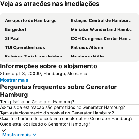
Veja as atrações nas imediações
Ampliar mapa
Aeroporto de Hamburgo
Estação Central de Hamburgo
Bergedorf
Miniatur Wunderland Hamburg
St Pauli
CCH Congress Center Hamburg
TUI Operettenhaus
Rathaus Altona
Roteiros Turísticos de Hamburgo
Hamburg-Mitte
Informações sobre o alojamento
Igreja de São Miguel
Hamburg Marathon
Steintorpl. 3, 20099, Hamburgo, Alemanha
Panoptikum
Altona
Mostrar mais
Hauptbahnhof Nord Metro Station
Porto de Hamburgo
Perguntas frequentes sobre Generator
Berliner Tor Metro Station
Hamburg-Altstadt
Hamburg
Alsterhaus
St. Pauli Hafenstraße
Tem piscina no Generator Hamburg?
Animais de estimação são permitidos no Generator Hamburg?
Reeperbahn
Wilhelmsburg
Tem estacionamento disponível no Generator Hamburg?
Qual é o horário de check-in e check-out no Generator Hamburg?
Rathaus Metro Station
Gänsemarkt
Onde está localizado o Generator Hamburg?
Hanseatischer Weihnachtsmarkt Hamburg
Deichstraße
Mostrar mais
Hamburg Messe
Hamburger Straße Metro Station