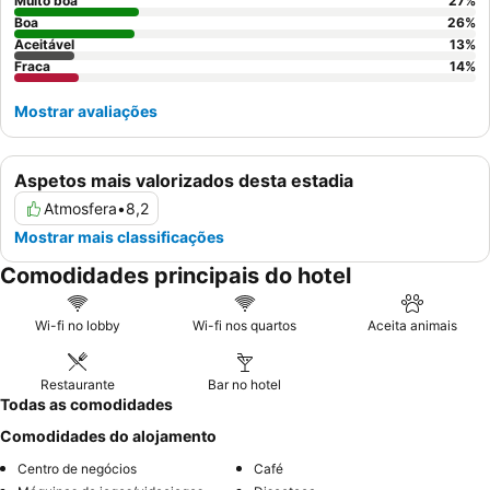
envolventes. Para uma estadia mais tranquila, considere solicitar
Muito boa
27
%
um quarto virado para longe da rua principal para minimizar o
Boa
26
%
Aceitável
13
%
ruído.
Fraca
14
%
Mostrar avaliações
Aspetos mais valorizados desta estadia
Atmosfera
•
8,2
Mostrar mais classificações
Comodidades principais do hotel
Wi-fi no lobby
Wi-fi nos quartos
Aceita animais
Restaurante
Bar no hotel
Todas as comodidades
Comodidades do alojamento
Centro de negócios
Café