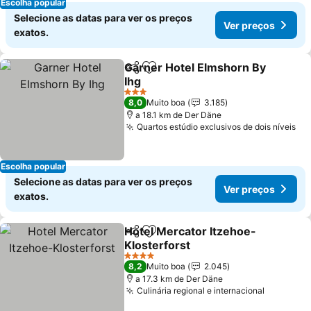
Escolha popular
Selecione as datas para ver os preços
Ver preços
exatos.
Garner Hotel Elmshorn By
Partilhar
Adicionar aos favoritos
Ihg
3 Estrelas
8,0
Muito boa
3.185
a 18.1 km de Der Däne
Quartos estúdio exclusivos de dois níveis
Escolha popular
Selecione as datas para ver os preços
Ver preços
exatos.
Hotel Mercator Itzehoe-
Partilhar
Adicionar aos favoritos
Klosterforst
4 Estrelas
8,2
Muito boa
2.045
a 17.3 km de Der Däne
Culinária regional e internacional