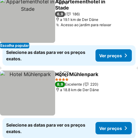
Appartementhotel in
Partilhar
Adicionar aos favoritos
Stade
6,9
186
a 19.1 km de Der Däne
Acesso ao jardim para relaxar
Escolha popular
Selecione as datas para ver os preços
Ver preços
exatos.
Hotel Mühlenpark
Partilhar
Adicionar aos favoritos
4 Estrelas
8,9
Excelente
220
a 18.8 km de Der Däne
Selecione as datas para ver os preços
Ver preços
exatos.