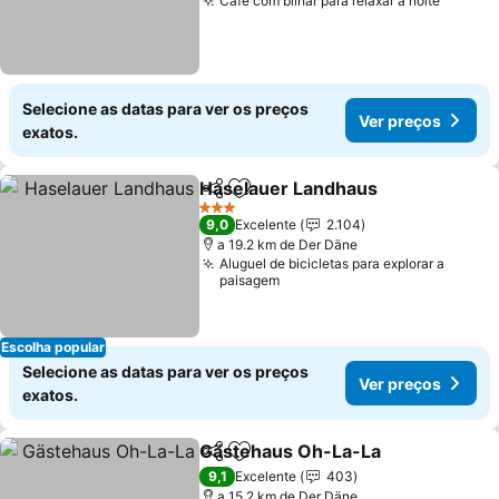
Café com bilhar para relaxar à noite
Selecione as datas para ver os preços
Ver preços
exatos.
Haselauer Landhaus
Partilhar
Adicionar aos favoritos
3 Estrelas
9,0
Excelente
2.104
a 19.2 km de Der Däne
Aluguel de bicicletas para explorar a
paisagem
Escolha popular
Selecione as datas para ver os preços
Ver preços
exatos.
Gästehaus Oh-La-La
Partilhar
Adicionar aos favoritos
9,1
Excelente
403
a 15.2 km de Der Däne