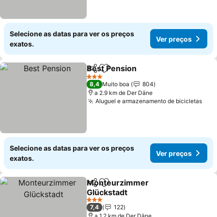
Selecione as datas para ver os preços
Ver preços
exatos.
Best Pension
Partilhar
Adicionar aos favoritos
3 Estrelas
8,4
Muito boa
804
a 2.9 km de Der Däne
Aluguel e armazenamento de bicicletas
Selecione as datas para ver os preços
Ver preços
exatos.
Monteurzimmer
Partilhar
Adicionar aos favoritos
Glückstadt
3 Estrelas
7,4
122
a 1.2 km de Der Däne