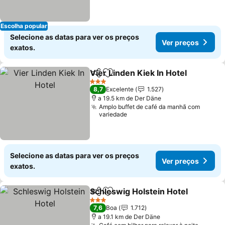
Escolha popular
Selecione as datas para ver os preços
Ver preços
exatos.
Vier Linden Kiek In Hotel
Partilhar
Adicionar aos favoritos
3 Estrelas
8,7
Excelente
1.527
a 19.5 km de Der Däne
Amplo buffet de café da manhã com
variedade
Selecione as datas para ver os preços
Ver preços
exatos.
Schleswig Holstein Hotel
Partilhar
Adicionar aos favoritos
3 Estrelas
7,6
Boa
1.712
a 19.1 km de Der Däne