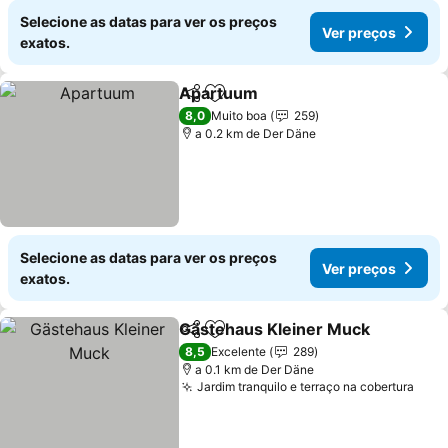
Selecione as datas para ver os preços
Ver preços
exatos.
Apartuum
Partilhar
Adicionar aos favoritos
8,0
Muito boa
259
a 0.2 km de Der Däne
Selecione as datas para ver os preços
Ver preços
exatos.
Gästehaus Kleiner Muck
Partilhar
Adicionar aos favoritos
8,5
Excelente
289
a 0.1 km de Der Däne
Jardim tranquilo e terraço na cobertura