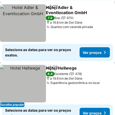
Hotel Adler &
Partilhar
Adicionar aos favoritos
Eventlocation GmbH
7,8
Boa
670
a 16.8 km de Der Däne
Quartos com varanda privada
Selecione as datas para ver os preços
Ver preços
exatos.
Hotel Hellwege
Partilhar
Adicionar aos favoritos
8,8
Excelente
478
a 19.9 km de Der Däne
Experiência gastronômica no local
Escolha popular
Selecione as datas para ver os preços
Ver preços