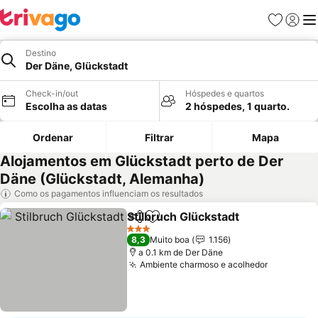
Favoritos
Iniciar
Me
Destino
Der Däne, Glückstadt
Check-in/out
Hóspedes e quartos
Escolha as datas
2 hóspedes, 1 quarto.
Ordenar
Filtrar
Mapa
Alojamentos em Glückstadt perto de Der
Däne (Glückstadt, Alemanha)
Como os pagamentos influenciam os resultados
Stilbruch Glückstadt
Partilhar
Adicionar aos favoritos
3 Estrelas
8,3
Muito boa
1.156
a 0.1 km de Der Däne
Ambiente charmoso e acolhedor