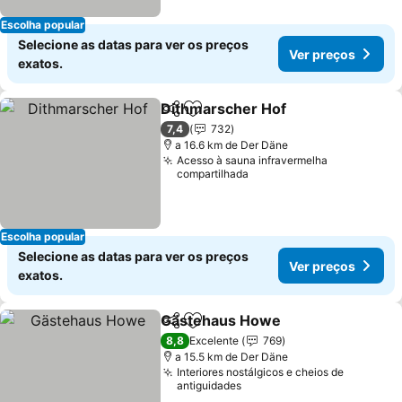
Escolha popular
Selecione as datas para ver os preços
Ver preços
exatos.
Dithmarscher Hof
Partilhar
Adicionar aos favoritos
7,4
732
a 16.6 km de Der Däne
Acesso à sauna infravermelha
compartilhada
Escolha popular
Selecione as datas para ver os preços
Ver preços
exatos.
Gästehaus Howe
Partilhar
Adicionar aos favoritos
8,8
Excelente
769
a 15.5 km de Der Däne
Interiores nostálgicos e cheios de
antiguidades