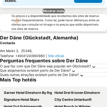
exatos.
Mostrar mais
Os preços e a disponibilidade que recebemos dos sites de reserva
mudam frequentemente. Como tal, pode haver diferenças entre as
ofertas que consulta no trivago e os preços que estão disponíveis
nos sites de reserva.
Der Däne (Glückstadt, Alemanha)
Contacto
Am Markt 3
,
25348
,
Telefone
:
+49(4124)980980
|
Site oficial
Perguntas frequentes sobre Der Däne
O que faz com que Der Däne seja popular em Glückstadt?
Que alojamentos existem perto de Der Däne?
Quais outras atrações existem perto de Der Däne?
Mais Top hotéis
Garner Hotel Elmshorn By Ihg
Hotel Drei Kronen Elmshorn
Signature Hotel Skarv
City Centre Unterkunft
Hotel Gut Schöneworth
Hotel Busch in Wilster