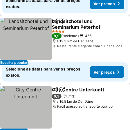
Selecione as datas para ver os preços
Ver preços
exatos.
Landsitzhotel und
Partilhar
Adicionar aos favoritos
Seminarium Peterhof
4 Estrelas
8,9
Excelente
456
a 12.3 km de Der Däne
Restaurante elegante com culinária local
Escolha popular
Selecione as datas para ver os preços
Ver preços
exatos.
City Centre Unterkunft
Partilhar
Adicionar aos favoritos
6,9
713
a 16.5 km de Der Däne
Fácil acesso ao transporte público