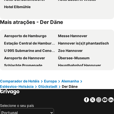
Hotel Elbmühle
Mais atrações - Der Däne
Aeroporto de Hamburgo
Messe Hannover
Estação Central de Hamburgo
Hannover is(s)t phantastisch
U 995 Submarine and Cenotaph
Zoo Hannover
Aeroporto de Hannover
Übersee-Museum
Schlachte Promenade
Hauptbahnhof Hannover
Bergedorf
German Tank Museum
WackenOpenAir
St Pauli
Comparador de Hotéis
Europa
Alemanha
Eslésvico-Holsácia
Glückstadt
Der Däne
Miniatur Wunderland Hamburg
Flughafen Bremen
Rathaus Altona
TUI Operettenhaus
Facebook
Twitter
Insta
Yo
CCH Congress Center Hamburg
Arsten
Selecione o seu país
ABF Messe
Braunschweig Airport