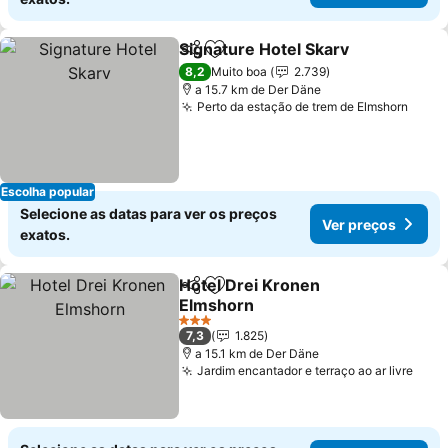
Signature Hotel Skarv
Partilhar
Adicionar aos favoritos
8,2
Muito boa
2.739
a 15.7 km de Der Däne
Perto da estação de trem de Elmshorn
Escolha popular
Selecione as datas para ver os preços
Ver preços
exatos.
Hotel Drei Kronen
Partilhar
Adicionar aos favoritos
Elmshorn
3 Estrelas
7,3
1.825
a 15.1 km de Der Däne
Jardim encantador e terraço ao ar livre