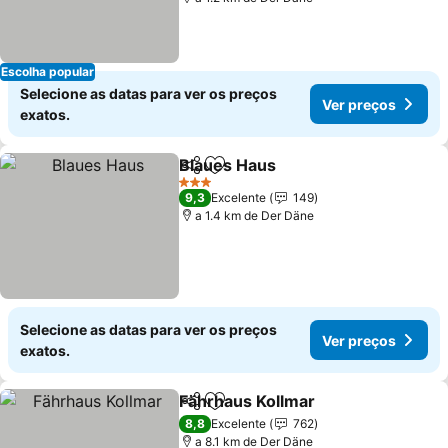
Escolha popular
Selecione as datas para ver os preços
Ver preços
exatos.
Blaues Haus
Partilhar
Adicionar aos favoritos
3 Estrelas
9,3
Excelente
149
a 1.4 km de Der Däne
Selecione as datas para ver os preços
Ver preços
exatos.
Fährhaus Kollmar
Partilhar
Adicionar aos favoritos
8,8
Excelente
762
a 8.1 km de Der Däne