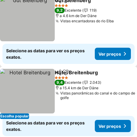
Gut Bielenberg
Partilhar
Adicionar aos favoritos
4 Estrelas
9,2
Excelente
119
a 4.6 km de Der Däne
Vistas encantadoras do rio Elba
Selecione as datas para ver os preços
Ver preços
exatos.
Hotel Breitenburg
Partilhar
Adicionar aos favoritos
4 Estrelas
9,4
Excelente
2.043
a 15.4 km de Der Däne
Vistas panorâmicas do canal e do campo de
golfe
Escolha popular
Selecione as datas para ver os preços
Ver preços
exatos.