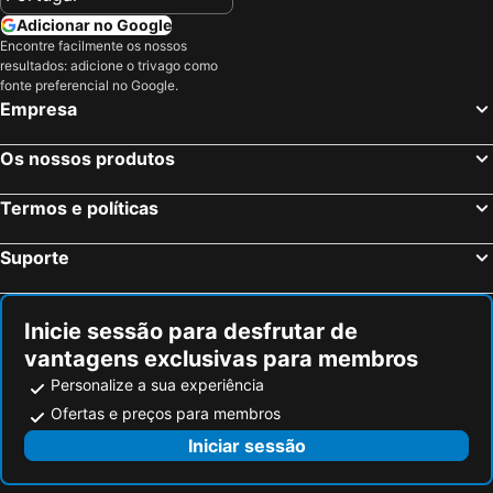
Altona
Panoptikum
Adicionar no Google
Igreja de São Miguel
Hamburg-Mitte
Encontre facilmente os nossos
resultados: adicione o trivago como
Roteiros Turísticos de Hamburgo
Hamburg Marathon
fonte preferencial no Google.
Empresa
Porto de Hamburgo
Hauptbahnhof Nord Metro Station
Kiel Hauptbahnhof
Reeperbahn
Os nossos produtos
St. Pauli Hafenstraße
Alsterhaus
Hamburg-Altstadt
Berliner Tor Metro Station
Termos e políticas
Wilhelmsburg
Lüneburg-Haus
Suporte
Kaffeemühle
Mr. Wu
Der Däne
Hellas
Inicie sessão para desfrutar de
Barclaycard Arena
Finkenwerder
vantagens exclusivas para membros
Eppendorf
Fuhlsbüttel Metro Station
Personalize a sua experiência
Hamburg Messe
Hanseatischer Weihnachtsmarkt Hamburg
Ofertas e preços para membros
Gänsemarkt
Deichstraße
Iniciar sessão
Rathaus
Am Deich
Sankt Peter
Frauen