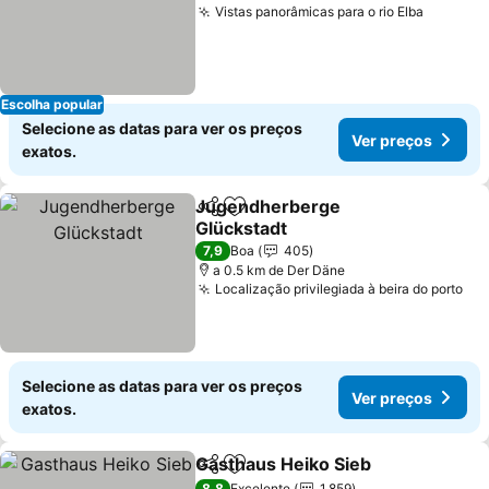
Vistas panorâmicas para o rio Elba
Escolha popular
Selecione as datas para ver os preços
Ver preços
exatos.
Jugendherberge
Partilhar
Adicionar aos favoritos
Glückstadt
7,9
Boa
405
a 0.5 km de Der Däne
Localização privilegiada à beira do porto
Selecione as datas para ver os preços
Ver preços
exatos.
Gasthaus Heiko Sieb
Partilhar
Adicionar aos favoritos
8,8
Excelente
1.859