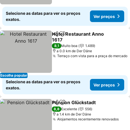
Selecione as datas para ver os preços
Ver preços
exatos.
Hotel Restaurant Anno
Partilhar
Adicionar aos favoritos
1617
8,1
Muito boa
1.489
a 0.0 km de Der Däne
Terraço com vista para a praça do mercado
Escolha popular
Selecione as datas para ver os preços
Ver preços
exatos.
Pension Glückstadt
Partilhar
Adicionar aos favoritos
8,8
Excelente
556
a 1.4 km de Der Däne
Alojamentos recentemente renovados