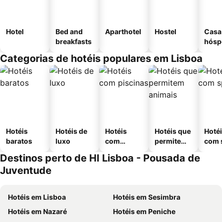
Hotel
Bed and
Aparthotel
Hostel
Casa
breakfasts
hósp
Categorias de hotéis populares em Lisboa
Hotéis
Hotéis de
Hotéis
Hotéis que
Hoté
baratos
luxo
com
permitem
com 
piscinas
animais
Destinos perto de HI Lisboa - Pousada de
Juventude
Hotéis em Lisboa
Hotéis em Sesimbra
Hotéis em Nazaré
Hotéis em Peniche