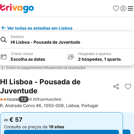
Favoritos
Iniciar
Me
Ver todas as estadias em Lisboa
Destino
HI Lisboa - Pousada de Juventude
Check-in/out
Hóspedes e quartos
Escolha as datas
2 hóspedes, 1 quarto.
Como os pagamentos influenciam os resultados
HI Lisboa - Pousada de
Juventude
Partilhar
Ad
Hostel
7,2
(
4.508 pontuações
)
2 Estrelas
R. Andrade Corvo 46, 1050-009, Lisboa, Portugal
€ 57
€ 57
de
de
Consulte os preços de
16 sites
Consulte os preços de
16 sites