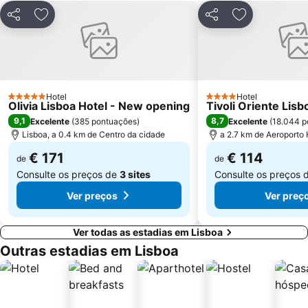
Centro Comercial Vasco da Gama
Centro Colombo
Partilhar
Adicionar aos favoritos
Partilhar
Adicionar aos
Estádio José Alvalade
Wonderland Lisboa
Algés Beach
Lumiar
Coliseu dos Recreios
Praia da Ribeira do Cavalo
Galapinhos Beach
Praça do Comércio
Hotel
Hotel
5 Estrelas
4 Estrelas
Olivia Lisboa Hotel - New opening
Tivoli Oriente Lisb
9,1
8,7
Excelente
(
385 pontuações
)
Excelente
(
18.044 p
Lisboa, a 0.4 km de Centro da cidade
a 2.7 km de Aeroporto
€ 171
€ 114
de
de
Consulte os preços de
3 sites
Consulte os preços 
Ver preços
Ver preç
Ver todas as estadias em Lisboa
Outras estadias em Lisboa