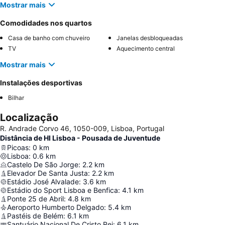
Mostrar mais
Comodidades nos quartos
Casa de banho com chuveiro
Janelas desbloqueadas
TV
Aquecimento central
Mostrar mais
Instalações desportivas
Bilhar
Localização
R. Andrade Corvo 46, 1050-009, Lisboa, Portugal
Distância de HI Lisboa - Pousada de Juventude
Picoas
:
0
km
Lisboa
:
0.6
km
Castelo De São Jorge
:
2.2
km
Elevador De Santa Justa
:
2.2
km
Estádio José Alvalade
:
3.6
km
Estádio do Sport Lisboa e Benfica
:
4.1
km
Ponte 25 de Abril
:
4.8
km
Aeroporto Humberto Delgado
:
5.4
km
Pastéis de Belém
:
6.1
km
Santuário Nacional De Cristo Rei
:
6.1
km