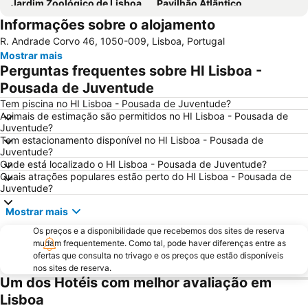
Jardim Zoológico de Lisboa
Pavilhão Atlântico
Informações sobre o alojamento
Passeio Marítimo de Algés
Benfica
R. Andrade Corvo 46, 1050-009, Lisboa, Portugal
Praias de Santa Cruz
Baixa de Lisboa
Mostrar mais
Parque Eduardo VII
Praça de Touros de Campo Pequeno
Perguntas frequentes sobre HI Lisboa -
Praia das Azenhas do Mar
Estação de Caminhos de Ferro de Sete Rios
Pousada de Juventude
Belém
Avenida da Liberdade
Tem piscina no HI Lisboa - Pousada de Juventude?
Animais de estimação são permitidos no HI Lisboa - Pousada de
da Figueirinha
Marquês de Pombal
Juventude?
Tem estacionamento disponível no HI Lisboa - Pousada de
Estádio do Restelo
Praia das Maçãs
Juventude?
Fonte da Telha
Praia Tróia Mar
Onde está localizado o HI Lisboa - Pousada de Juventude?
Quais atrações populares estão perto do HI Lisboa - Pousada de
Praia da Ericeira
Parque Natural da Arrabida
Juventude?
Campo Grande
Lagoa de Albufeira
Mostrar mais
do Ouro Sesimbra
Tróia Beach
Os preços e a disponibilidade que recebemos dos sites de reserva
Alcântara
Oceanário de Lisboa
mudam frequentemente. Como tal, pode haver diferenças entre as
ofertas que consulta no trivago e os preços que estão disponíveis
Praia da Caparica
Chiado
nos sites de reserva.
Um dos Hotéis com melhor avaliação em
Fundaçao Champalimaud
Alvalade
Lisboa
Praça do Rossio
Gare do Oriente