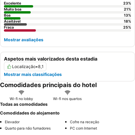
Excelente
23
%
Muito boa
21
%
Boa
13
%
Aceitável
18
%
Fraca
25
%
Mostrar avaliações
Aspetos mais valorizados desta estadia
Localização
•
8,1
Mostrar mais classificações
Comodidades principais do hotel
Wi-fi no lobby
Wi-fi nos quartos
Todas as comodidades
Comodidades do alojamento
Elevador
Cofre na receção
Quarto para não fumadores
PC com Internet