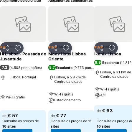
Alojamento selecionado
Alojamentos semelhantes
Hostel
Hotel
Hotel
2 Estrelas
3 Estrelas
3 Estrelas
Partilhar
Adicionar aos favoritos
Partilhar
Adicionar aos favoritos
Partilhar
Adicionar
HI Lisboa - Pousada de
Moov Hotel Lisboa
Ikonik Lisboa
Juventude
Oriente
8,9
Excelente
(
11.312
7,2
8,7
(
4.508 pontuações
)
Excelente
(
9.773 pontuações
)
Lisboa, a 6.1 km de
Centro da cidade
Lisboa, Portugal
Lisboa, a 5.9 km de
Centro da cidade
Wi-Fi grátis
Wi-Fi grátis
A/C
Wi-Fi grátis
Estacionamento
€ 63
de
€ 57
€ 77
de
de
Consulte os preços de
Consulte os preços de
11
Consulte os preços d
16 sites
sites
16 sites