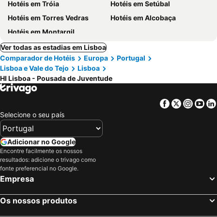
Hotéis em Tróia
Hotéis em Setúbal
Hotéis em Torres Vedras
Hotéis em Alcobaça
Hotéis em Montargil
Ver todas as estadias em Lisboa
Comparador de Hotéis
Europa
Portugal
Lisboa e Vale do Tejo
Lisboa
HI Lisboa - Pousada de Juventude
Facebook
Twitter
Insta
Yo
Selecione o seu país
Adicionar no Google
Encontre facilmente os nossos
resultados: adicione o trivago como
fonte preferencial no Google.
Empresa
Os nossos produtos