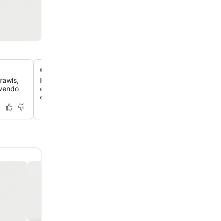
Cozinha compartilhada bem equipada
rawls,
Prepare as suas próprias refeições na cozinha comum, 
ovendo
espaçosa e organizada, com frigoríficos, congeladores, 
essencial para cozinhar.