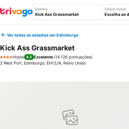
Destino
Check-in/out
Escolha as 
Ver todas as estadias em Edimburgo
Kick Ass Grassmarket
Hostel
Excelente
(
14.126 pontuações
)
8,5
4 Estrelas
2 West Port, Edimburgo, EH12JA, Reino Unido