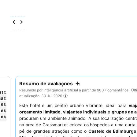
Resumo de avaliações
Resumido por inteligência artificial a partir de 900+ comentários · Úl
51
%
atualização: 30 Jul 2026
28
%
5
%
Este hotel é um centro urbano vibrante, ideal para
via
8
%
orçamento limitado
,
viajantes individuais
e
grupos de 
8
%
procuram um ambiente animado. A sua localização centra
na área de Grassmarket coloca os hóspedes a uma curta 
pé de grandes atrações como o
Castelo de Edimburgo