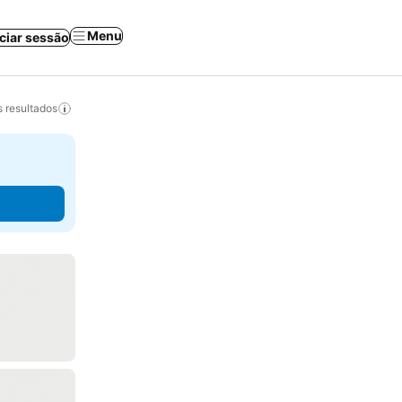
Menu
iciar sessão
 resultados