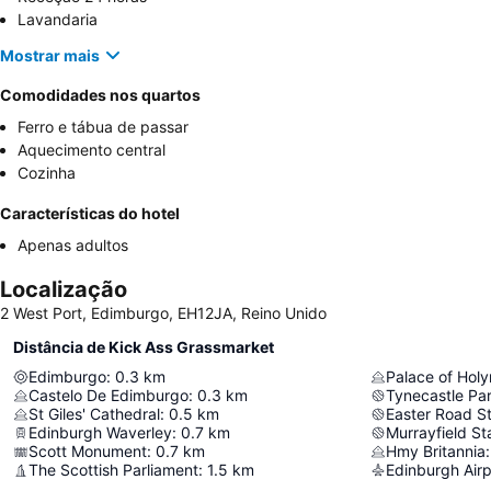
Lavandaria
Mostrar mais
Comodidades nos quartos
Ferro e tábua de passar
Aquecimento central
Cozinha
Características do hotel
Apenas adultos
Localização
2 West Port, Edimburgo, EH12JA, Reino Unido
Distância de Kick Ass Grassmarket
Edimburgo
:
0.3
km
Palace of Hol
Castelo De Edimburgo
:
0.3
km
Tynecastle Pa
St Giles' Cathedral
:
0.5
km
Easter Road S
Edinburgh Waverley
:
0.7
km
Murrayfield S
Scott Monument
:
0.7
km
Hmy Britannia
:
The Scottish Parliament
:
1.5
km
Edinburgh Airp