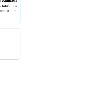
 equipada
 social e a
emente os
 pequeno-
, considere
idade.