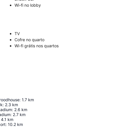
Wi-fi no lobby
TV
Cofre no quarto
Wi-fi grátis nos quartos
yroodhouse
:
1.7
km
rk
:
2.3
km
tadium
:
2.6
km
tadium
:
2.7
km
4.1
km
ort
:
10.2
km