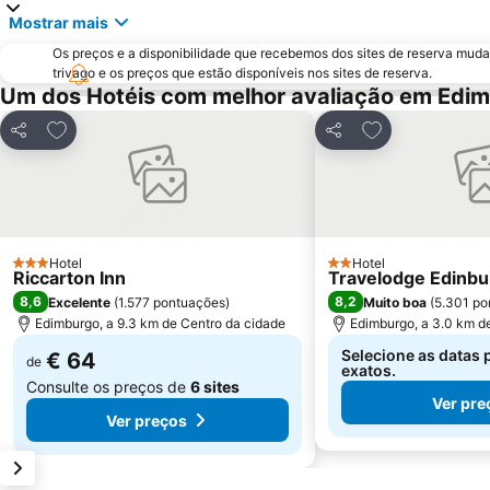
Mostrar mais
Os preços e a disponibilidade que recebemos dos sites de reserva muda
trivago e os preços que estão disponíveis nos sites de reserva.
Um dos Hotéis com melhor avaliação em Edi
Adicionar aos favoritos
Adicionar aos f
Partilhar
Partilhar
Hotel
Hotel
3 Estrelas
2 Estrelas
Riccarton Inn
Travelodge Edinbu
8,6
8,2
Excelente
(
1.577 pontuações
)
Muito boa
(
5.301 po
Edimburgo, a 9.3 km de Centro da cidade
Edimburgo, a 3.0 km d
Selecione as datas 
€ 64
de
exatos.
Consulte os preços de
6 sites
Ver pre
Ver preços