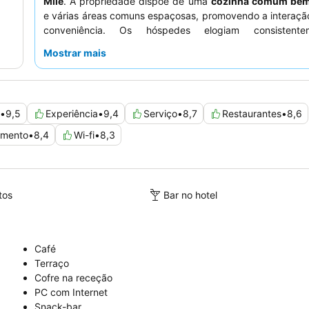
Mile
. A propriedade dispõe de uma
cozinha comum bem
e várias áreas comuns espaçosas, promovendo a interação
conveniência. Os hóspedes elogiam consistent
funcionários simpáticos e prestativos
e o adequado
Mostrar mais
almoço continental. Para uma experiência mais tranquila
reservar uma distinta
cápsula de dormir
para maior privac
•
9,5
Experiência
•
9,4
Serviço
•
8,7
Restaurantes
•
8,6
amento
•
8,4
Wi-fi
•
8,3
tos
Bar no hotel
Café
Terraço
Cofre na receção
PC com Internet
Snack-bar