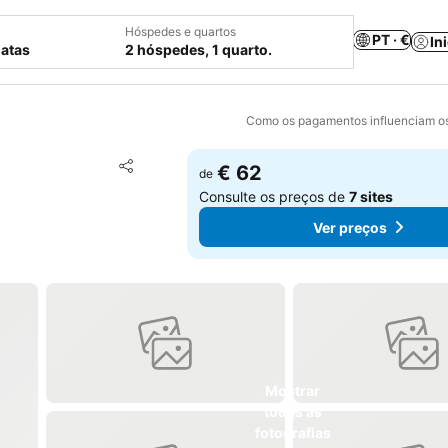
Hóspedes e quartos
PT · €
In
datas
2 hóspedes, 1 quarto.
Como os pagamentos influenciam os
Adicionar aos favoritos
€ 62
de
Partilhar
Consulte os preços de
7 sites
Ver preços