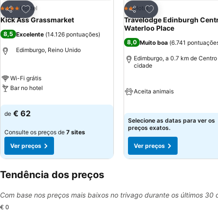
Adicionar aos favoritos
Adicionar aos favor
Hostel
Hotel
4 Estrelas
2 Estrelas
Partilhar
Partilhar
Kick Ass Grassmarket
Travelodge Edinburgh Centr
Waterloo Place
8,5
Excelente
(
14.126 pontuações
)
8,0
Muito boa
(
6.741 pontuaçõe
Edimburgo, Reino Unido
Edimburgo, a 0.7 km de Centro
cidade
Wi-Fi grátis
Bar no hotel
Aceita animais
€ 62
de
Selecione as datas para ver os
preços exatos.
Consulte os preços de
7 sites
Ver preços
Ver preços
Tendência dos preços
Com base nos preços mais baixos no trivago durante os últimos 30 
€ 0