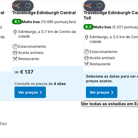
itos
Adicionar aos favoritos
Adicionar aos fav
Hotel
Hotel
2 Estrelas
2 Estrelas
Partilhar
Partilhar
al
Travelodge Edinburgh Central
Travelodge Edinburgh C
Toll
8,1
Muito boa
(
10.685 pontuações
)
8,2
s
)
Muito boa
(
5.301 pontua
Edimburgo, a 0.7 km de Centro da
cidade
 da
Edimburgo, a 3.0 km de Cen
cidade
Estacionamento
Estacionamento
Aceita animais
Aceita animais
Restaurante
Restaurante
€ 137
de
Selecione as datas para ver 
preços exatos.
Consulte os preços de
4 sites
Ver preços
Ver preços
Ver todas as estadias em 
dias