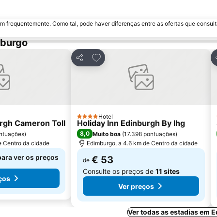
m frequentemente. Como tal, pode haver diferenças entre as ofertas que consult
mburgo
avoritos
Adicionar aos favoritos
Partilhar
Hotel
4 Estrelas
rgh Cameron Toll
Holiday Inn Edinburgh By Ihg
8,0
ntuações
)
Muito boa
(
17.398 pontuações
)
e Centro da cidade
Edimburgo, a 4.6 km de Centro da cidade
para ver os preços
€ 53
de
Consulte os preços de
11 sites
ços
Ver preços
Ver todas as estadias em 