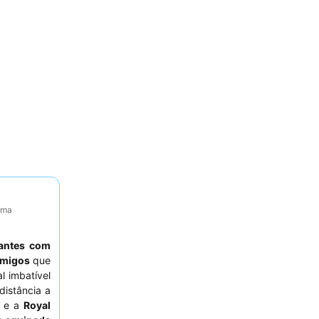
tima
jantes com
amigos
que
l imbatível
distância a
e a
Royal