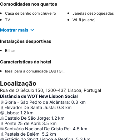
Comodidades nos quartos
Casa de banho com chuveiro
Janelas desbloqueadas
TV
Wi-fi (quarto)
Mostrar mais
Instalações desportivas
Bilhar
Características do hotel
Ideal para a comunidade LGBTQIA+
Localização
Rua de O Século 150, 1200-437, Lisboa, Portugal
Distância de WOT New Lisbon Social
Glória - São Pedro de Alcântara
:
0.3
km
Elevador De Santa Justa
:
0.8
km
Lisboa
:
1.2
km
Castelo De São Jorge
:
1.2
km
Ponte 25 de Abril
:
3.5
km
Santuário Nacional De Cristo Rei
:
4.5
km
Pastéis de Belém
:
5.2
km
Estádio do Sport Lisboa e Benfica
:
5.3
km