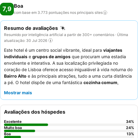
Boa
7,9
com base em 3.773 pontuações nos principais
sites
Resumo de avaliações
Resumido por inteligência artificial a partir de 300+ comentários · Última
atualização: 30 Jul 2026
Este hotel é um centro social vibrante, ideal para
viajantes
individuais
e
grupos de amigos
que procuram uma estadia
envolvente e interativa. A sua localização privilegiada no
coração de Lisboa oferece acesso inigualável à vida noturna do
Bairro Alto
e às principais atrações, tudo a uma curta distância
a pé. O hotel dispõe de uma fantástica
cozinha comum
,
perfeita para os hóspedes prepararem as suas próprias
Mostrar mais
refeições e socializarem. Os hóspedes elogiam
consistentemente os
funcionários simpáticos e atenciosos
e o
pequeno-almoço adequado e gratuito. Para aqueles que
Avaliações dos hóspedes
procuram uma experiência mais tranquila, recomenda-se pedir
um quarto virado para o jardim.
Excelente
34
%
Muito boa
24
%
Boa
13
%