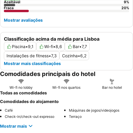
Aceitável
9
%
Fraca
20
%
Mostrar avaliações
Classificação acima da média para Lisboa
Piscina
•
9,1
Wi-fi
•
8,6
Bar
•
7,7
Instalações de fitness
•
7,3
Cozinha
•
6,2
Mostrar mais classificações
Comodidades principais do hotel
Wi-fi no lobby
Wi-fi nos quartos
Bar no hotel
Todas as comodidades
Comodidades do alojamento
Café
Máquinas de jogos/videojogos
Check-in/check-out expresso
Terraço
Mostrar mais