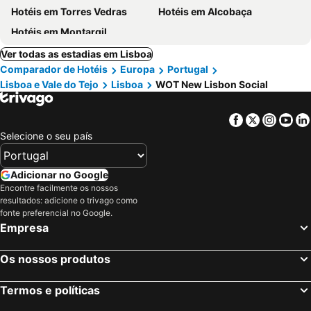
Hotéis em Torres Vedras
Hotéis em Alcobaça
Hotéis em Montargil
Ver todas as estadias em Lisboa
Comparador de Hotéis
Europa
Portugal
Lisboa e Vale do Tejo
Lisboa
WOT New Lisbon Social
Facebook
Twitter
Insta
Yo
Selecione o seu país
Adicionar no Google
Encontre facilmente os nossos
resultados: adicione o trivago como
fonte preferencial no Google.
Empresa
Os nossos produtos
Termos e políticas