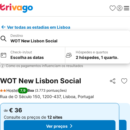
Favoritos
Iniciar
Me
Ver todas as estadias em Lisboa
Destino
WOT New Lisbon Social
Check-in/out
Hóspedes e quartos
Escolha as datas
2 hóspedes, 1 quarto.
Como os pagamentos influenciam os resultados
WOT New Lisbon Social
Partilhar
Ad
Hostel
7,9
Boa
(
3.773 pontuações
)
2 Estrelas
Rua de O Século 150, 1200-437, Lisboa, Portugal
€ 36
€ 36
de
de
Consulte os preços de
12 sites
Consulte os preços de
12 sites
Ver preços
Ver preços