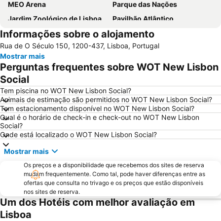
MEO Arena
Parque das Nações
Jardim Zoológico de Lisboa
Pavilhão Atlântico
Informações sobre o alojamento
Passeio Marítimo de Algés
Benfica
Rua de O Século 150, 1200-437, Lisboa, Portugal
Baixa de Lisboa
Parque Eduardo VII
Mostrar mais
Praça de Touros de Campo Pequeno
Praia das Azenhas do Mar
Perguntas frequentes sobre WOT New Lisbon
Estação de Caminhos de Ferro de Sete Rios
Belém
Social
Avenida da Liberdade
da Figueirinha
Tem piscina no WOT New Lisbon Social?
Animais de estimação são permitidos no WOT New Lisbon Social?
Marquês de Pombal
Estádio do Restelo
Tem estacionamento disponível no WOT New Lisbon Social?
Qual é o horário de check-in e check-out no WOT New Lisbon
Praia das Maçãs
Fonte da Telha
Social?
Praia Tróia Mar
Praia da Ericeira
Onde está localizado o WOT New Lisbon Social?
Parque Natural da Arrabida
Campo Grande
Mostrar mais
Lagoa de Albufeira
do Ouro Sesimbra
Os preços e a disponibilidade que recebemos dos sites de reserva
mudam frequentemente. Como tal, pode haver diferenças entre as
Tróia Beach
Alcântara
ofertas que consulta no trivago e os preços que estão disponíveis
Oceanário de Lisboa
Praia da Caparica
nos sites de reserva.
Um dos Hotéis com melhor avaliação em
Chiado
Fundaçao Champalimaud
Lisboa
Alvalade
Praça do Rossio