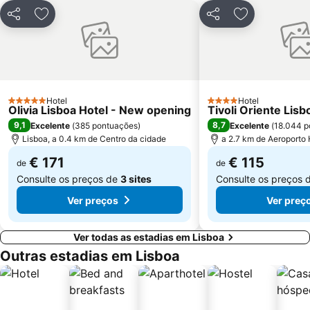
Gare do Oriente
Centro Comercial Vasco da Gama
Partilhar
Adicionar aos favoritos
Partilhar
Adicionar aos
Centro Colombo
Estádio José Alvalade
Wonderland Lisboa
Algés Beach
Lumiar
Coliseu dos Recreios
Praia da Ribeira do Cavalo
Galapinhos Beach
Hotel
Hotel
5 Estrelas
4 Estrelas
Olivia Lisboa Hotel - New opening
Tivoli Oriente Lisb
Praça do Comércio
Telheiras
9,1
8,7
Excelente
(
385 pontuações
)
Excelente
(
18.044 p
Lisboa, a 0.4 km de Centro da cidade
a 2.7 km de Aeroporto
€ 171
€ 115
de
de
Consulte os preços de
3 sites
Consulte os preços 
Ver preços
Ver preç
Ver todas as estadias em Lisboa
Outras estadias em Lisboa