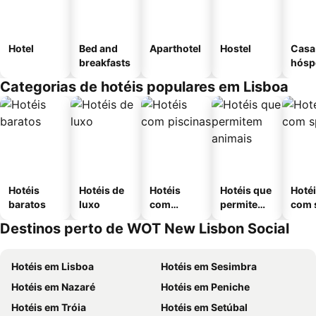
Hotel
Bed and
Aparthotel
Hostel
Casa
breakfasts
hósp
Categorias de hotéis populares em Lisboa
Hotéis
Hotéis de
Hotéis
Hotéis que
Hoté
baratos
luxo
com
permitem
com 
piscinas
animais
Destinos perto de WOT New Lisbon Social
Hotéis em Lisboa
Hotéis em Sesimbra
Hotéis em Nazaré
Hotéis em Peniche
Hotéis em Tróia
Hotéis em Setúbal