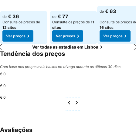
Ver preços
Ver preços
Ver preços
€ 63
de
€ 36
€ 77
de
de
Consulte os preços de
Consulte os preços de
11
Consulte os preços d
12 sites
sites
16 sites
Ver preços
Ver preços
Ver preços
Ver todas as estadias em Lisboa
Tendência dos preços
Com base nos preços mais baixos no trivago durante os últimos 30 dias
€ 0
€ 0
€ 0
Avaliações