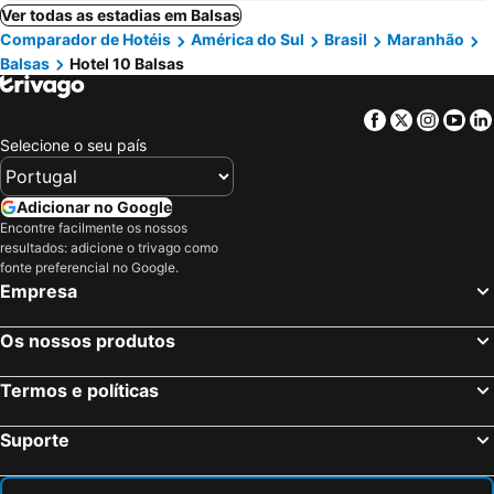
Ver todas as estadias em Balsas
Comparador de Hotéis
América do Sul
Brasil
Maranhão
Balsas
Hotel 10 Balsas
Facebook
Twitter
Insta
Yo
Selecione o seu país
Adicionar no Google
Encontre facilmente os nossos
resultados: adicione o trivago como
fonte preferencial no Google.
Empresa
Os nossos produtos
Termos e políticas
Suporte