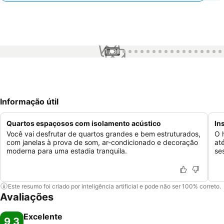
1 / 32
Informação útil
Quartos espaçosos com isolamento acústico
In
Você vai desfrutar de quartos grandes e bem estruturados,
O 
com janelas à prova de som, ar-condicionado e decoração
at
moderna para uma estadia tranquila.
se
Este resumo foi criado por inteligência artificial e pode não ser 100% correto.
Avaliações
Excelente
9,3