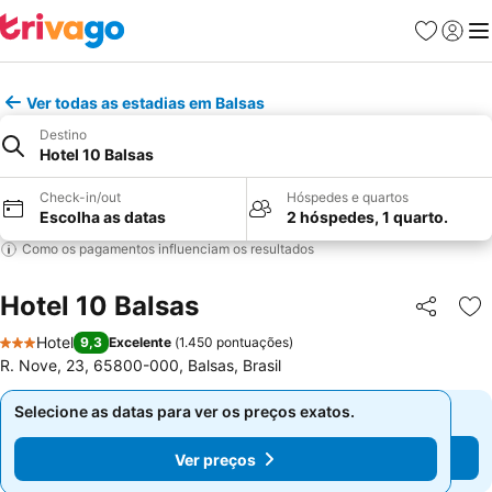
Favoritos
Iniciar
Me
Ver todas as estadias em Balsas
Destino
Hotel 10 Balsas
Check-in/out
Hóspedes e quartos
Escolha as datas
2 hóspedes, 1 quarto.
Como os pagamentos influenciam os resultados
Hotel 10 Balsas
Partilhar
Ad
Hotel
9,3
Excelente
(
1.450 pontuações
)
3 Estrelas
R. Nove, 23, 65800-000, Balsas, Brasil
Selecione as datas para ver os preços exatos.
Selecione as datas para ver os preços exatos.
Ver preços
Ver preços