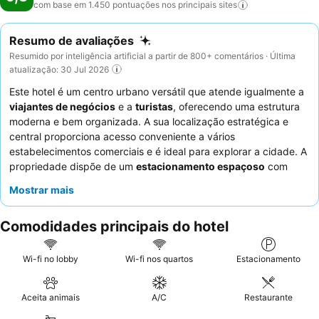
com base em 1.450 pontuações nos principais
sites
Resumo de avaliações
Resumido por inteligência artificial a partir de 800+ comentários · Última
atualização: 30 Jul 2026
Este hotel é um centro urbano versátil que atende igualmente a
viajantes de negócios
e a
turistas
, oferecendo uma estrutura
moderna e bem organizada. A sua localização estratégica e
central proporciona acesso conveniente a vários
estabelecimentos comerciais e é ideal para explorar a cidade. A
propriedade dispõe de um
estacionamento espaçoso
com
secções cobertas, melhorando a acessibilidade para os
Mostrar mais
hóspedes. Os hóspedes elogiam consistentemente os
funcionários excecionais e o
pequeno-almoço diversificado e
Comodidades principais do hotel
excelente
, com uma vasta gama de opções frescas. Para uma
estadia mais tranquila, considere solicitar um quarto que não
esteja virado para a rua devido ao potencial ruído dos bares
Wi-fi no lobby
Wi-fi nos quartos
Estacionamento
próximos.
Aceita animais
A/C
Restaurante