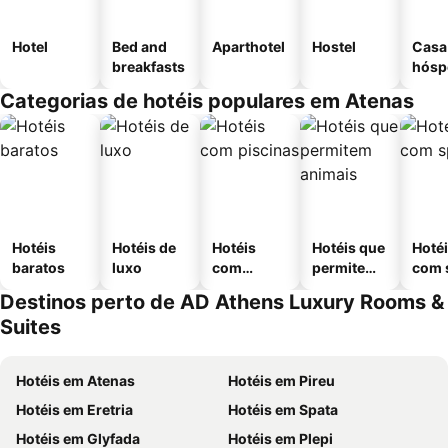
Hotel
Bed and
Aparthotel
Hostel
Casa
breakfasts
hósp
Categorias de hotéis populares em Atenas
Hotéis
Hotéis de
Hotéis
Hotéis que
Hoté
baratos
luxo
com
permitem
com 
piscinas
animais
Destinos perto de AD Athens Luxury Rooms &
Suites
Hotéis em Atenas
Hotéis em Pireu
Hotéis em Eretria
Hotéis em Spata
Hotéis em Glyfada
Hotéis em Plepi