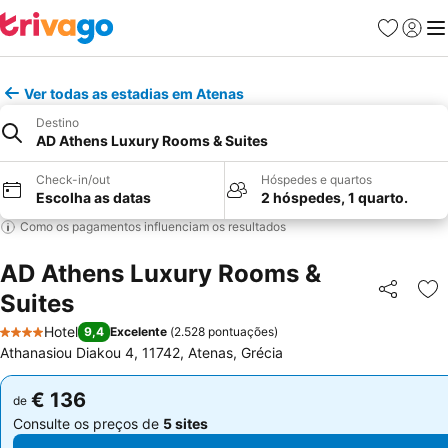
Favoritos
Iniciar
Me
Ver todas as estadias em Atenas
Destino
AD Athens Luxury Rooms & Suites
Check-in/out
Hóspedes e quartos
Escolha as datas
2 hóspedes, 1 quarto.
Como os pagamentos influenciam os resultados
AD Athens Luxury Rooms &
Suites
Partilhar
Ad
Hotel
9,4
Excelente
(
2.528 pontuações
)
4 Estrelas
Athanasiou Diakou 4, 11742, Atenas, Grécia
€ 136
€ 136
de
de
Consulte os preços de
5 sites
Consulte os preços de
5 sites