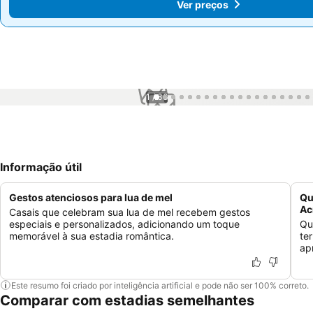
Ver preços
Ver preços
1 / 36
Informação útil
Gestos atenciosos para lua de mel
Qu
Ac
Casais que celebram sua lua de mel recebem gestos
especiais e personalizados, adicionando um toque
Qu
memorável à sua estadia romântica.
te
ap
Este resumo foi criado por inteligência artificial e pode não ser 100% correto.
Comparar com estadias semelhantes