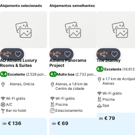
Alojamento selecionado
Alojamentos semelhantes
Hotel
Hotel
Hotel
4 Estrelas
4 Estrelas
4 Estrelas
Partilhar
Adicionar aos favoritos
Partilhar
Adicionar aos favoritos
Partilhar
Adicionar
AD Athens Luxury
Athens Panorama
The Stanley
Rooms & Suites
Project
8,5
Excelente
(
16.613
9,4
8,1
Excelente
(
2.528 pontuações
Muito boa
)
(
2.732 pontuações
)
a 1.7 km de Acrópo
Atenas
Atenas, Grécia
Atenas, a 1.8 km de
Centro da cidade
Wi-Fi grátis
Wi-Fi grátis
Wi-Fi grátis
Piscina
A/C
Piscina
Spa
Bar no hotel
Estacionamento
€ 79
de
€ 136
€ 69
de
de