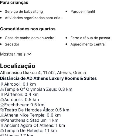
Para crianças
Serviço de babysitting
Parque infantil
Atividades organizadas para crianças
Comodidades nos quartos
Casa de banho com chuveiro
Ferro e tábua de passar
Secador
Aquecimento central
Mostrar mais
Localização
Athanasiou Diakou 4, 11742, Atenas, Grécia
Distância de AD Athens Luxury Rooms & Suites
Akropoli
:
0.1
km
Temple Of Olympian Zeus
:
0.3
km
Pártenon
:
0.4
km
Acropolis
:
0.5
km
Erechtheum
:
0.5
km
Teatro De Herodes Ático
:
0.5
km
Athena Nike Temple
:
0.6
km
Panathenaic Stadium
:
1
km
Ancient Agora Of Athens
:
1
km
Templo De Hefesto
:
1.1
km
Atenas
:
1.7
km