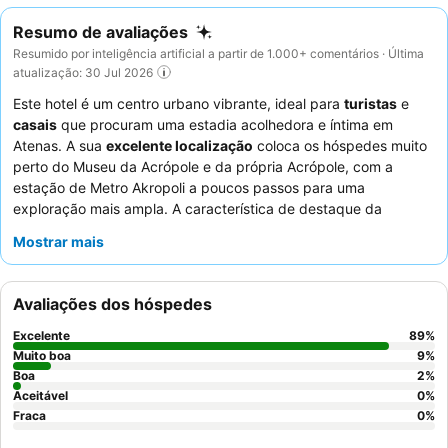
Resumo de avaliações
Resumido por inteligência artificial a partir de 1.000+ comentários · Última
atualização: 30 Jul 2026
Este hotel é um centro urbano vibrante, ideal para
turistas
e
casais
que procuram uma estadia acolhedora e íntima em
Atenas. A sua
excelente localização
coloca os hóspedes muito
perto do Museu da Acrópole e da própria Acrópole, com a
estação de Metro Akropoli a poucos passos para uma
exploração mais ampla. A característica de destaque da
propriedade é o seu encantador
terraço no último piso
, onde
Mostrar mais
os hóspedes podem desfrutar de um pequeno-almoço variado e
delicioso com vistas deslumbrantes para a Acrópole. Os
hóspedes elogiam consistentemente os funcionários calorosos,
Avaliações dos hóspedes
acolhedores e incrivelmente prestáveis, que contribuem para
uma atmosfera reconfortante e segura. Para a melhor
Excelente
89
%
experiência, considere reservar um quarto num andar superior
Muito boa
9
%
para desfrutar de vistas panorâmicas e minimizar a potencial
Boa
2
%
Aceitável
0
%
transferência de ruído.
Fraca
0
%