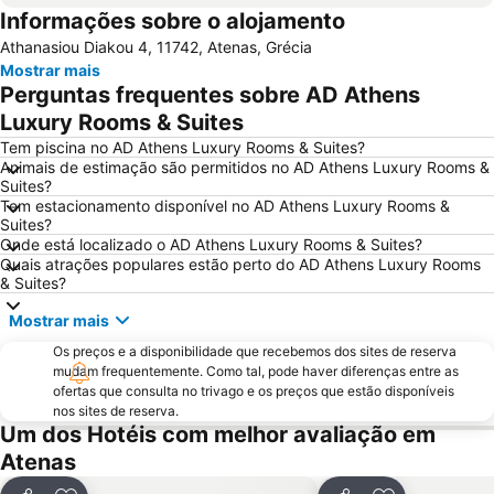
Informações sobre o alojamento
Parthenon
Lavrio Port
Athanasiou Diakou 4, 11742, Atenas, Grécia
Psirri
Kallithea
Mostrar mais
Megaron - Athens International Conference Centre
Christmas at Syntagma Square
Perguntas frequentes sobre AD Athens
War Museum
Vouliagmeni Beach
Luxury Rooms & Suites
Praia Astir
Odeon de Herodes Ático
Tem piscina no AD Athens Luxury Rooms & Suites?
Animais de estimação são permitidos no AD Athens Luxury Rooms &
Templo de Zeus Olímpico
Areios Pagos
Suites?
Tem estacionamento disponível no AD Athens Luxury Rooms &
Omonia
Avlaki
Suites?
Templo de Poseidon
Eretria
Onde está localizado o AD Athens Luxury Rooms & Suites?
Quais atrações populares estão perto do AD Athens Luxury Rooms
OAKA Olympic Stadium
Rafina Port
& Suites?
Museu da Acrópole
Passeio por Atenas
Mostrar mais
Pedion Areos
Peiraiki
Os preços e a disponibilidade que recebemos dos sites de reserva
Neo Iraklio Attikis
Temple of Rome and Augustus
mudam frequentemente. Como tal, pode haver diferenças entre as
ofertas que consulta no trivago e os preços que estão disponíveis
Thissio
Square of Kolonaki
nos sites de reserva.
Um dos Hotéis com melhor avaliação em
Egaleo
Agia Paraskevi
Atenas
Metropolitan EXPO
Makronisos