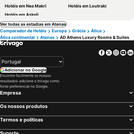
Hotéis em Nea Makri
Hotéis em Loutraki
Hotéis em Askeli
Ver todas as estadias em Atenas
Comparador de Hotéis
Europa
Grécia
Ática
Ática continental
Atenas
AD Athens Luxury Rooms & Suites
Facebook
Twitter
Insta
Yo
Adicionar no Google
Encontre facilmente os nossos
resultados: adicione o trivago como
fonte preferencial no Google.
Empresa
Os nossos produtos
Termos e políticas
Suporte