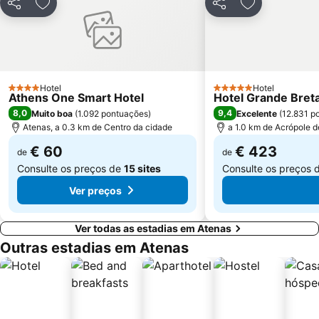
Lefkandi
Platia Mitropoleos
Partilhar
Adicionar aos favoritos
Partilhar
Adicionar aos
Ermou
Merlin de Douai Mansion The Embassy of France
Athens University
Aeolou street
Parousies
Esrever On
Exarchion square
Museu Nacional de Arqueologia
Hotel
Hotel
4 Estrelas
5 Estrelas
Athens One Smart Hotel
Hotel Grande Breta
8,0
9,4
Muito boa
(
1.092 pontuações
)
Excelente
(
12.831 p
Atenas, a 0.3 km de Centro da cidade
a 1.0 km de Acrópole 
€ 60
€ 423
de
de
Consulte os preços de
15 sites
Consulte os preços 
Ver preços
Ver todas as estadias em Atenas
Outras estadias em Atenas