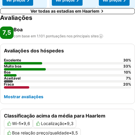
Ver preços
Ver preços
Ver preços
Ver todas as estadias em Haarlem
Avaliações
Boa
7,5
com base em 1.101 pontuações nos principais
sites
Avaliações dos hóspedes
Excelente
30
%
Muito boa
33
%
Boa
10
%
Aceitável
7
%
Fraca
20
%
Mostrar avaliações
Classificação acima da média para Haarlem
Wi-fi
•
9,6
Localização
•
9,3
Boa relação preço/qualidade
•
8,5