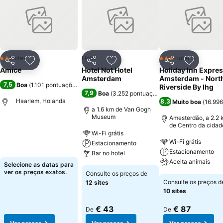
Hotel
Hotel
Hotel
2 Estrelas
3 Estrelas
Partilhar
Adicionar aos favoritos
Partilhar
Adicionar aos favoritos
Partilhar
Adicionar
Amice
Hotel Not Hotel
Holiday Inn Expre
Amsterdam
Amsterdam - Nort
7,5
Boa
(
1.101 pontuações
)
Riverside By Ihg
7,9
Boa
(
3.252 pontuações
)
Haarlem, Holanda
8,3
Muito boa
(
16.996
a 1.6 km de Van Gogh
Museum
Amesterdão, a 2.2 
de Centro da cidad
Wi-Fi grátis
Wi-Fi grátis
Estacionamento
Estacionamento
Bar no hotel
Aceita animais
Selecione as datas para
ver os preços exatos.
Consulte os preços de
Consulte os preços d
12 sites
10 sites
€ 43
€ 87
De
De