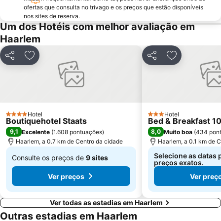
Amstel Metro Station
Noord
ofertas que consulta no trivago e os preços que estão disponíveis
nos sites de reserva.
Oud-West
Zaanse Schans
Um dos Hotéis com melhor avaliação em
Oost
Bijlmer ArenA Metro Station
Haarlem
Vondelpark
Mercado das flores
Partilhar
Adicionar aos favoritos
Partilhar
Adicionar aos
Haarlemmerstraat
Geuzenveld-Slotermeer
De Wallen - o Bairro da Luz Vermelha
Zuidoost
Paradiso
Museu Rijks
AFAS Live
Sloterdijk Metro Station
Hotel
Hotel
4 Estrelas
3 Estrelas
Boutiquehotel Staats
Bed & Breakfast 1
Zuid Metro Station
Heineken Experience
9,1
8,0
Excelente
(
1.608 pontuações
)
Muito boa
(
434 pon
Rembrandtplein
Madurodam
Haarlem, a 0.7 km de Centro da cidade
Haarlem, a 0.1 km de C
Hoofddorp center
Bloemencorso Bollenstreek
Selecione as datas 
Consulte os preços de
9 sites
preços exatos.
De
Ver preços
Ver preç
€ 150
Ver todas as estadias em Haarlem
Outras estadias em Haarlem