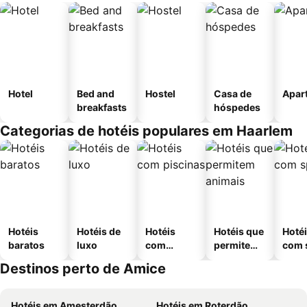
Hotel
Bed and
Hostel
Casa de
Apar
breakfasts
hóspedes
Categorias de hotéis populares em Haarlem
Hotéis
Hotéis de
Hotéis
Hotéis que
Hoté
baratos
luxo
com
permitem
com 
piscinas
animais
Destinos perto de Amice
Hotéis em Amesterdão
Hotéis em Roterdão