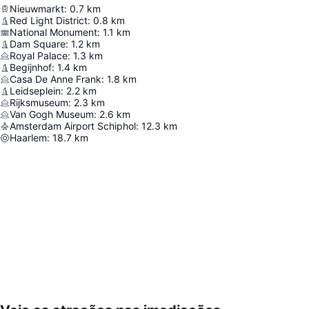
Nieuwmarkt
:
0.7
km
Red Light District
:
0.8
km
National Monument
:
1.1
km
Dam Square
:
1.2
km
Royal Palace
:
1.3
km
Begijnhof
:
1.4
km
Casa De Anne Frank
:
1.8
km
Leidseplein
:
2.2
km
Rijksmuseum
:
2.3
km
Van Gogh Museum
:
2.6
km
Amsterdam Airport Schiphol
:
12.3
km
Haarlem
:
18.7
km