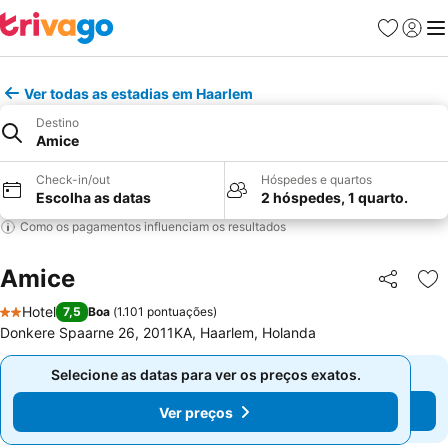
Favoritos
Iniciar
Me
Ver todas as estadias em Haarlem
Destino
Amice
Check-in/out
Hóspedes e quartos
Escolha as datas
2 hóspedes, 1 quarto.
Como os pagamentos influenciam os resultados
Amice
Partilhar
Ad
Hotel
7,5
Boa
(
1.101 pontuações
)
2 Estrelas
Donkere Spaarne 26, 2011KA, Haarlem, Holanda
Selecione as datas para ver os preços exatos.
Selecione as datas para ver os preços exatos.
Ver preços
Ver preços