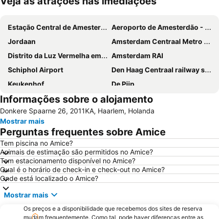
Veja as atrações nas imediações
Ampliar mapa
Estação Central de Amesterdão
Aeroporto de Amesterdão - Schiphol
Jordaan
Amsterdam Centraal Metro Station
Distrito da Luz Vermelha em Amesterdão
Amsterdam RAI
Schiphol Airport
Den Haag Centraal railway station
Keukenhof
De Pijp
Informações sobre o alojamento
Dam
Amsterdam ArenA
Donkere Spaarne 26, 2011KA, Haarlem, Holanda
Ziggo Dome
Anne Frank Museum
Mostrar mais
Utrecht Centraal Station
Sloterdijk
Perguntas frequentes sobre Amice
Leidseplein
Van Gogh Museum
Tem piscina no Amice?
Animais de estimação são permitidos no Amice?
Oud-Zuid
Jaarbeurs Utrecht
Tem estacionamento disponível no Amice?
Haven Amsterdam
Scheveningen Beach
Qual é o horário de check-in e check-out no Amice?
Onde está localizado o Amice?
Stadium Galgenwaard
Cruzeiros Internacionais pelos Canais da Holanda
Mostrar mais
Grachtengordel
Rotterdam The Hague Airport
Os preços e a disponibilidade que recebemos dos sites de reserva
Zandvoort Beach
Amsterdam Museum
mudam frequentemente. Como tal, pode haver diferenças entre as