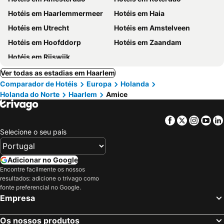
Hotéis em Haarlemmermeer
Hotéis em Haia
Hotéis em Utrecht
Hotéis em Amstelveen
Hotéis em Hoofddorp
Hotéis em Zaandam
Hotéis em Rijswijk
Ver todas as estadias em Haarlem
Comparador de Hotéis
Europa
Holanda
Holanda do Norte
Haarlem
Amice
Facebook
Twitter
Insta
Yo
Selecione o seu país
Adicionar no Google
Encontre facilmente os nossos
resultados: adicione o trivago como
fonte preferencial no Google.
Empresa
Os nossos produtos