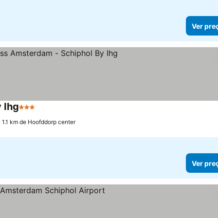
Ver pre
 Ihg
3 Estrelas
 1.1 km de Hoofddorp center
Ver pre