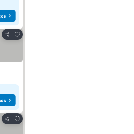
ços
Adicionar aos favoritos
Partilhar
ços
Adicionar aos favoritos
Partilhar