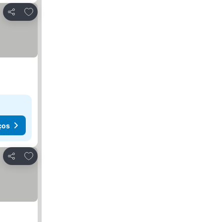
Adicionar aos favoritos
Partilhar
ços
Adicionar aos favoritos
Partilhar