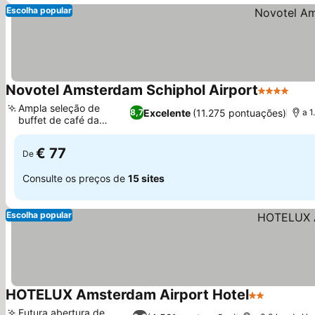
Escolha popular
Novotel Amsterdam Schiphol Airport
4 Estrelas
Ampla seleção de
Excelente
(11.275 pontuações)
8,7
a 1
buffet de café da
manhã
€ 77
De
Consulte os preços de
15 sites
Escolha popular
HOTELUX Amsterdam Airport Hotel
2 Estrelas
Futura abertura de