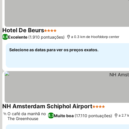
Hotel De Beurs
4 Estrelas
Excelente
(1.910 pontuações)
8,6
a 0.3 km de Hoofddorp center
Selecione as datas para ver os preços exatos.
NH Amsterdam Schiphol Airport
4 Estrelas
O café da manhã no
Muito boa
(17.110 pontuações)
8,3
a 2.7 
The Greenhouse