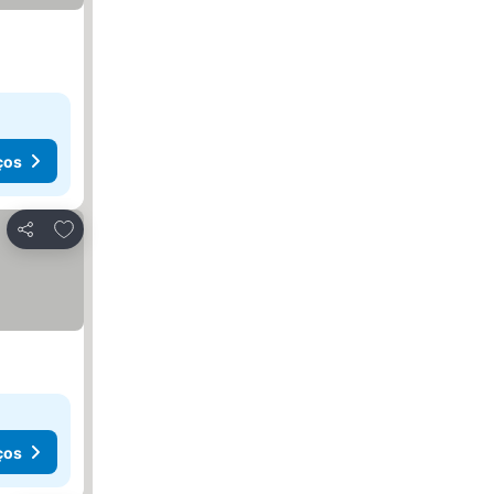
ços
Adicionar aos favoritos
Partilhar
ços