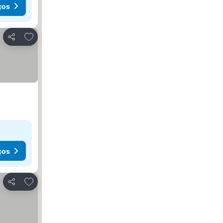
ços
Adicionar aos favoritos
Partilhar
ços
Adicionar aos favoritos
Partilhar