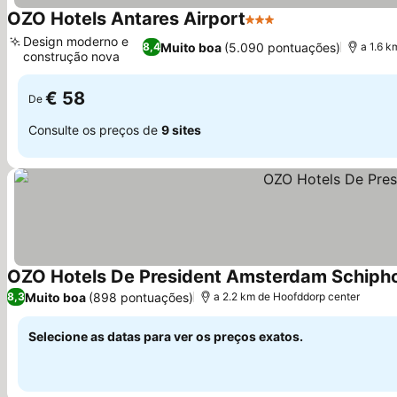
OZO Hotels Antares Airport
3 Estrelas
Design moderno e
Muito boa
(5.090 pontuações)
8,4
a 1.6 k
construção nova
€ 58
De
Consulte os preços de
9 sites
OZO Hotels De President Amsterdam Schipho
Muito boa
(898 pontuações)
8,3
a 2.2 km de Hoofddorp center
Selecione as datas para ver os preços exatos.