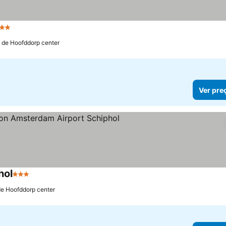
strelas
m de Hoofddorp center
Ver pre
hol
3 Estrelas
de Hoofddorp center