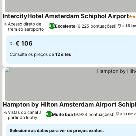
IntercityHotel Amsterdam Schiphol Airport
4 E
Acesso direto de
Excelente
(6.225 pontuações)
8,6
a 1.5 k
trem ao aeroporto
€ 106
De
Consulte os preços de
12 sites
Hampton by Hilton Amsterdam Airport Schip
Vistas do canal a
Muito boa
(9.928 pontuações)
8,3
a 1.1 km 
partir do lobby
Selecione as datas para ver os preços exatos.