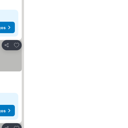
ços
Adicionar aos favoritos
Partilhar
ços
Adicionar aos favoritos