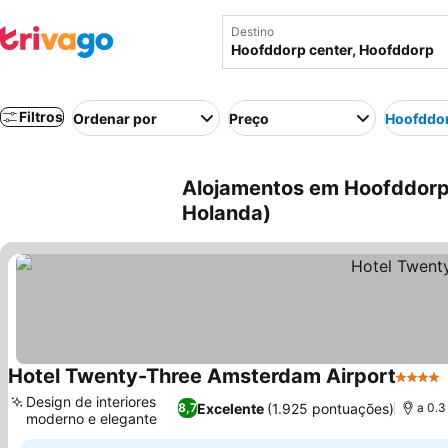
Destino
Filtros
Ordenar por
Preço
Hoofddor
Alojamentos em Hoofddorp
Holanda)
Hotel Twenty-Three Amsterdam Airport
4 Estre
Design de interiores
Excelente
(1.925 pontuações)
8,7
a 0.3
moderno e elegante