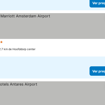
Ver pre
trelas
2.7 km de Hoofddorp center
Ver pre