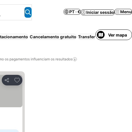
PT · €
Menu
Iniciar sessão
.
Ver mapa
tacionamento
Cancelamento gratuito
Transfer de/para aeroport
o os pagamentos influenciam os resultados
Adicionar aos favoritos
Partilhar