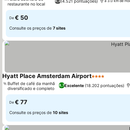
(4.521 pontuações)
6,3
a 3.0 km de Ho
restaurante no local
€ 50
De
Consulte os preços de
7 sites
Hyatt Place Amsterdam Airport
4 Estrelas
Buffet de café da manhã
Excelente
(18.202 pontuações)
8,7
diversificado e completo
€ 77
De
Consulte os preços de
10 sites