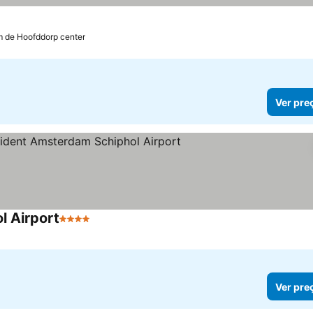
m de Hoofddorp center
Ver pre
l Airport
4 Estrelas
Ver pre