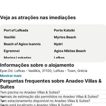
Veja as atrações nas imediações
Ampliar mapa
Port of Lefkada
Porto Katsiki
Vasiliki
Myrtos Beach
Beach of Agios Ioannis
Nydri
Egremnoi
Agios Nikitas Beach
Marina Leykadas
Lefkas
Informações sobre o alojamento
Aktion National Airport
Epar.Od. Lefkas - Vasilikis, 31100, Lefkas - Town, Grécia
Mostrar mais
Perguntas frequentes sobre Anadeo Villas &
Suites
Tem piscina no Anadeo Villas & Suites?
Animais de estimação são permitidos no Anadeo Villas & Suites?
Tem estacionamento disponível no Anadeo Villas & Suites?
Onde está localizado o Anadeo Villas & Suites?