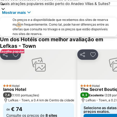
Quais atrações populares estão perto do Anadeo Villas & Suites?
Mostrar mais
Os preços e a disponibilidade que recebemos dos sites de reserva
mudam frequentemente. Como tal, pode haver diferenças entre as
ofertas que consulta no trivago e os preços que estão disponíveis
nos sites de reserva.
Um dos Hotéis com melhor avaliação em
Lefkas - Town
Escolha popular
Partilhar
Adicionar aos favoritos
Partilhar
Adicionar ao
Hotel
Hotel
3 Estrelas
4 Estrelas
Ianos Hotel
The Secret Bouti
7,4
9,3
(
1.100 pontuações
)
Excelente
(
328 po
Lefkas - Town, a 0.4 km de Centro da cidade
Lefkas - Town, a 0.2
Selecione as datas
€ 74
de
preços exatos.
Consulte os preços de
8 sites