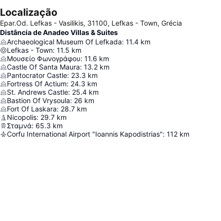
Localização
Epar.Od. Lefkas - Vasilikis, 31100, Lefkas - Town, Grécia
Distância de Anadeo Villas & Suites
Archaeological Museum Of Lefkada
:
11.4
km
Lefkas - Town
:
11.5
km
Μουσείο Φωνογράφου
:
11.6
km
Castle Of Santa Maura
:
13.2
km
Pantocrator Castle
:
23.3
km
Fortress Of Actium
:
24.3
km
St. Andrews Castle
:
25.4
km
Bastion Of Vrysoula
:
26
km
Fort Of Laskara
:
28.7
km
Nicopolis
:
29.7
km
Σταμνά
:
65.3
km
Corfu International Airport "Ioannis Kapodistrias"
:
112
km