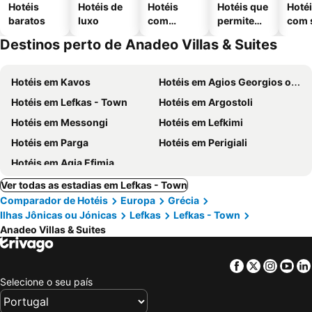
Hotéis
Hotéis de
Hotéis
Hotéis que
Hoté
baratos
luxo
com
permitem
com 
piscinas
animais
Destinos perto de Anadeo Villas & Suites
Hotéis em Kavos
Hotéis em Agios Georgios of Argyrades
Hotéis em Lefkas - Town
Hotéis em Argostoli
Hotéis em Messongi
Hotéis em Lefkimi
Hotéis em Parga
Hotéis em Perigiali
Hotéis em Agia Efimia
Ver todas as estadias em Lefkas - Town
Comparador de Hotéis
Europa
Grécia
Ilhas Jônicas ou Jónicas
Lefkas
Lefkas - Town
Anadeo Villas & Suites
Facebook
Twitter
Insta
Yo
Selecione o seu país