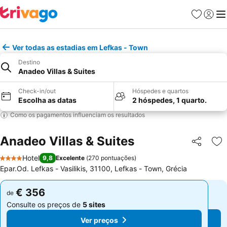
Favoritos
Iniciar
Me
Ver todas as estadias em Lefkas - Town
Destino
Anadeo Villas & Suites
Check-in/out
Hóspedes e quartos
Escolha as datas
2 hóspedes, 1 quarto.
Como os pagamentos influenciam os resultados
Anadeo Villas & Suites
Partilhar
Ad
Hotel
9,8
Excelente
(
270 pontuações
)
4 Estrelas
Epar.Od. Lefkas - Vasilikis, 31100, Lefkas - Town, Grécia
€ 356
€ 356
de
de
Consulte os preços de
5 sites
Consulte os preços de
5 sites
Ver preços
Ver preços