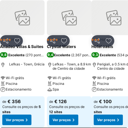
Hotel
Hotel
Hotel
4 Estrelas
4 Estrelas
3 Estrelas
Partilhar
Adicionar aos favoritos
Partilhar
Adicionar aos favoritos
Partilhar
Adicionar
Anadeo Villas & Suites
Crystal Waters
Hotel oasis
9,8
9,4
9,3
Excelente
(
270 pontuações
)
Excelente
(
2.367 pontuações
Excelente
)
(
534 p
Lefkas - Town, Grécia
Lefkas - Town, a 8.9 km
Perigiali, a 0.5 km 
de Centro da cidade
Centro da cidade
Wi-Fi grátis
Wi-Fi grátis
Wi-Fi grátis
Piscina
Piscina
Piscina
Estacionamento
Spa
Estacionamento
€ 356
€ 126
€ 100
de
de
de
Consulte os preços de
5
Consulte os preços de
Consulte os preços 
sites
12 sites
sites
Ver preços
Ver preços
Ver preços