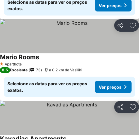
Selecione as datas para ver os preços
Ver preços
exatos.
Partilhar
Ad
Mario Rooms
Aparthotel
1 Estrelas
8,5
Excelente
73
a 0.2 km de Vasiliki
Selecione as datas para ver os preços
Ver preços
exatos.
Partilhar
Ad
Kavadias Apartments