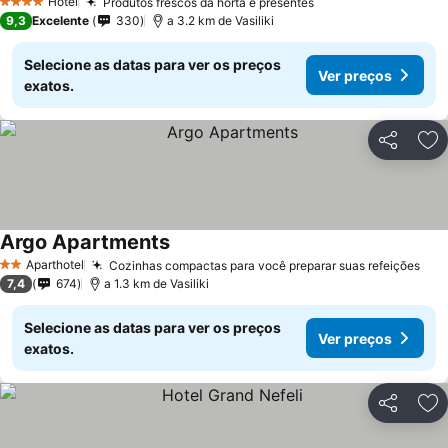
Hotel
Produtos frescos da horta e presentes
4 Estrelas
9,3
Excelente
330
a 3.2 km de Vasiliki
Selecione as datas para ver os preços
Ver preços
exatos.
Partilhar
Ad
Argo Apartments
Aparthotel
Cozinhas compactas para você preparar suas refeições
2 Estrelas
7,4
674
a 1.3 km de Vasiliki
Selecione as datas para ver os preços
Ver preços
exatos.
Partilhar
Ad