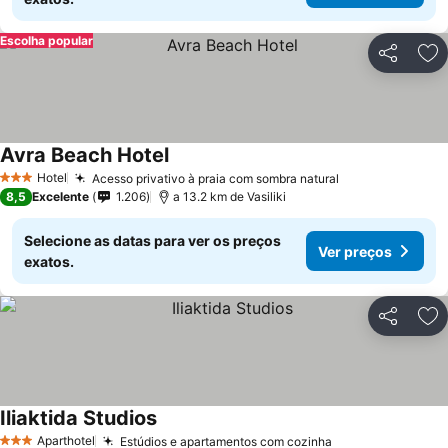
Escolha popular
Partilhar
Ad
Avra Beach Hotel
Hotel
Acesso privativo à praia com sombra natural
3 Estrelas
8,5
Excelente
1.206
a 13.2 km de Vasiliki
Selecione as datas para ver os preços
Ver preços
exatos.
Partilhar
Ad
Iliaktida Studios
Aparthotel
Estúdios e apartamentos com cozinha
3 Estrelas