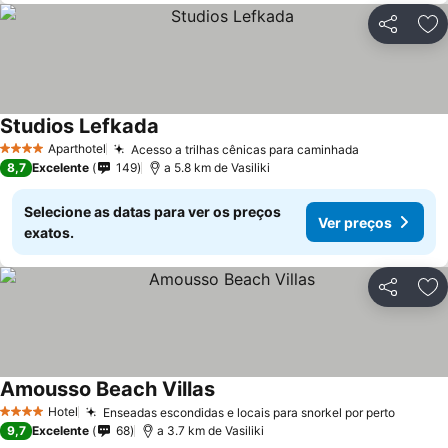
Partilhar
Ad
Studios Lefkada
Aparthotel
Acesso a trilhas cênicas para caminhada
4 Estrelas
8,7
Excelente
149
a 5.8 km de Vasiliki
Selecione as datas para ver os preços
Ver preços
exatos.
Partilhar
Ad
Amousso Beach Villas
Hotel
Enseadas escondidas e locais para snorkel por perto
4 Estrelas
9,7
Excelente
68
a 3.7 km de Vasiliki