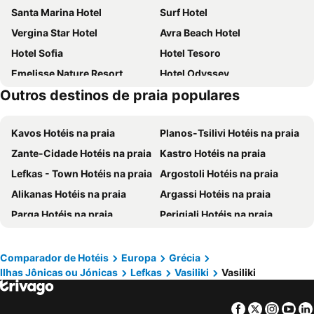
Santa Marina Hotel
Surf Hotel
Vergina Star Hotel
Avra Beach Hotel
Hotel Sofia
Hotel Tesoro
Emelisse Nature Resort
Hotel Odyssey
Outros destinos de praia populares
Red Tower Hotel
Grand TheoNi Boutique Hotel & Spa
Dimitris Apartments
Vassiliki Bay Hotel
Kavos Hotéis na praia
Planos-Tsilivi Hotéis na praia
Ponti Beach Hotel
Thomais Boutique Hotel
Zante-Cidade Hotéis na praia
Kastro Hotéis na praia
Fiscardonna Luxury Suites
Aliki Hotel
Lefkas - Town Hotéis na praia
Argostoli Hotéis na praia
Nefeli Hotel
Averto
Alikanas Hotéis na praia
Argassi Hotéis na praia
Sunrise Hotel Nikiana Lefkada
Almyra Hotel
Parga Hotéis na praia
Perigiali Hotéis na praia
Hotel Scorpios
Hotel Nostos
Agia Efimia Hotéis na praia
Skala Hotéis na praia
Villa Stella
Ionis Hotel
Svoronata Hotéis na praia
Lixouri Hotéis na praia
Elisso Hotel
Athos Hotel
Comparador de Hotéis
Europa
Grécia
Ilhas Jônicas ou Jónicas
Lefkas
Vasiliki
Vasiliki
Gaios Hotéis na praia
Vasiliki Hotéis na praia
Athineon
Elisso Hotel Lefkada
Lassi Hotéis na praia
Nikiana Hotéis na praia
Ionian Blue Bungalows & Spa Resort
Hotel Nostos
Facebook
Twitter
Insta
Yo