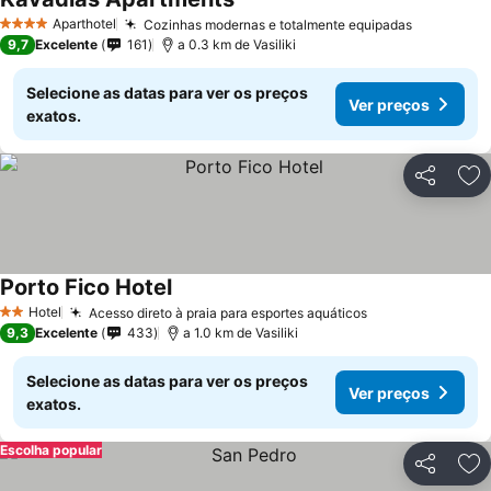
Aparthotel
Cozinhas modernas e totalmente equipadas
4 Estrelas
9,7
Excelente
161
a 0.3 km de Vasiliki
Selecione as datas para ver os preços
Ver preços
exatos.
Partilhar
Ad
Porto Fico Hotel
Hotel
Acesso direto à praia para esportes aquáticos
2 Estrelas
9,3
Excelente
433
a 1.0 km de Vasiliki
Selecione as datas para ver os preços
Ver preços
exatos.
Escolha popular
Partilhar
Ad