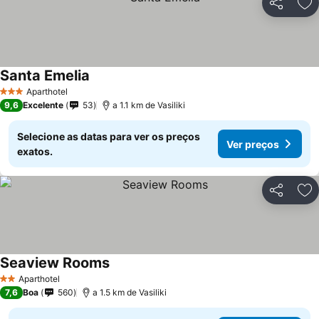
Partilhar
Ad
Santa Emelia
Aparthotel
3 Estrelas
9,6
Excelente
53
a 1.1 km de Vasiliki
Selecione as datas para ver os preços
Ver preços
exatos.
Partilhar
Ad
Seaview Rooms
Aparthotel
2 Estrelas
7,6
Boa
560
a 1.5 km de Vasiliki