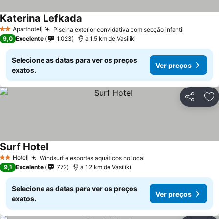
Katerina Lefkada
Aparthotel
Piscina exterior convidativa com secção infantil
2 Estrelas
9,0
Excelente
1.023
a 1.5 km de Vasiliki
Selecione as datas para ver os preços
Ver preços
exatos.
Partilhar
Ad
Surf Hotel
Hotel
Windsurf e esportes aquáticos no local
2 Estrelas
9,1
Excelente
772
a 1.2 km de Vasiliki
Selecione as datas para ver os preços
Ver preços
exatos.