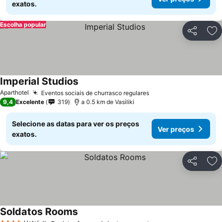
exatos.
Escolha popular
Partilhar
Ad
Imperial Studios
Aparthotel
Eventos sociais de churrasco regulares
9,4
Excelente
319
a 0.5 km de Vasiliki
Selecione as datas para ver os preços
Ver preços
exatos.
Partilhar
Ad
Soldatos Rooms