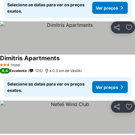
Selecione as datas para ver os preços
Ver preços
exatos.
Partilhar
Ad
Dimitris Apartments
Hotel
3 Estrelas
9,4
Excelente
105
a 0.3 km de Vasiliki
Selecione as datas para ver os preços
Ver preços
exatos.
Partilhar
Ad