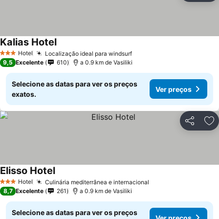
Kalias Hotel
Hotel
Localização ideal para windsurf
3 Estrelas
9,5
Excelente
610
a 0.9 km de Vasiliki
Selecione as datas para ver os preços
Ver preços
exatos.
Partilhar
Ad
Elisso Hotel
Hotel
Culinária mediterrânea e internacional
3 Estrelas
8,7
Excelente
261
a 0.9 km de Vasiliki
Selecione as datas para ver os preços
Ver preços