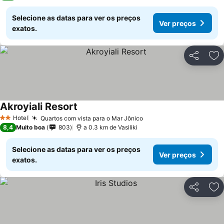
Selecione as datas para ver os preços
Ver preços
exatos.
Partilhar
Ad
Akroyiali Resort
Hotel
Quartos com vista para o Mar Jônico
2 Estrelas
8,4
Muito boa
803
a 0.3 km de Vasiliki
Selecione as datas para ver os preços
Ver preços
exatos.
Partilhar
Ad