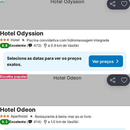
Partilhar
Ad
Hotel Odyssion
Hotel
Piscina convidativa com hidromassagem integrada
3 Estrelas
8,8
Excelente
472
a 0.9 km de Vasiliki
Selecione as datas para ver os preços
Ver preços
exatos.
Escolha popular
Partilhar
Ad
Hotel Odeon
Aparthotel
Restaurante à beira-mar ao ar livre
3 Estrelas
9,3
Excelente
414
a 1.0 km de Vasiliki