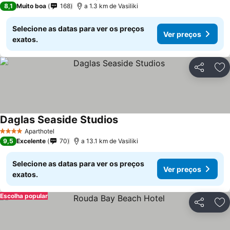
8,1
Muito boa
168
a 1.3 km de Vasiliki
Selecione as datas para ver os preços
Ver preços
exatos.
Partilhar
Ad
Daglas Seaside Studios
Aparthotel
4 Estrelas
9,5
Excelente
70
a 13.1 km de Vasiliki
Selecione as datas para ver os preços
Ver preços
exatos.
Escolha popular
Partilhar
Ad