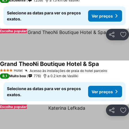
8,7
Excelente
1.259
a 1.5 km de Vasiliki
Selecione as datas para ver os preços
Ver preços
exatos.
Escolha popular
Partilhar
Ad
Grand TheoNi Boutique Hotel & Spa
Hotel
Acesso às instalações de praia do hotel parceiro
4 Estrelas
8,1
Muito boa
776
a 0.2 km de Vasiliki
Selecione as datas para ver os preços
Ver preços
exatos.
Escolha popular
Partilhar
Ad