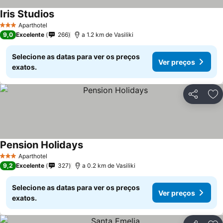
Iris Studios
Aparthotel
3 Estrelas
9,0
Excelente
266
a 1.2 km de Vasiliki
Selecione as datas para ver os preços
Ver preços
exatos.
Partilhar
Ad
Pension Holidays
Aparthotel
3 Estrelas
9,2
Excelente
327
a 0.2 km de Vasiliki
Selecione as datas para ver os preços
Ver preços
exatos.