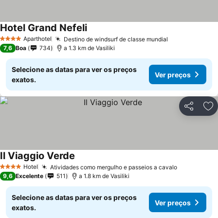
Hotel Grand Nefeli
Aparthotel
Destino de windsurf de classe mundial
4 Estrelas
7,6
Boa
734
a 1.3 km de Vasiliki
Selecione as datas para ver os preços
Ver preços
exatos.
Partilhar
Ad
Il Viaggio Verde
Hotel
Atividades como mergulho e passeios a cavalo
4 Estrelas
9,6
Excelente
511
a 1.8 km de Vasiliki
Selecione as datas para ver os preços
Ver preços
exatos.