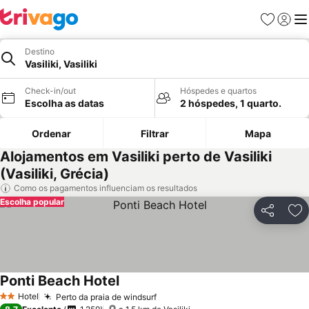
Favoritos
Iniciar
Me
Destino
Vasiliki, Vasiliki
Check-in/out
Hóspedes e quartos
Escolha as datas
2 hóspedes, 1 quarto.
Ordenar
Filtrar
Mapa
Alojamentos em Vasiliki perto de Vasiliki
(Vasiliki, Grécia)
Como os pagamentos influenciam os resultados
Escolha popular
Partilhar
Ad
Ponti Beach Hotel
Hotel
Perto da praia de windsurf
2 Estrelas