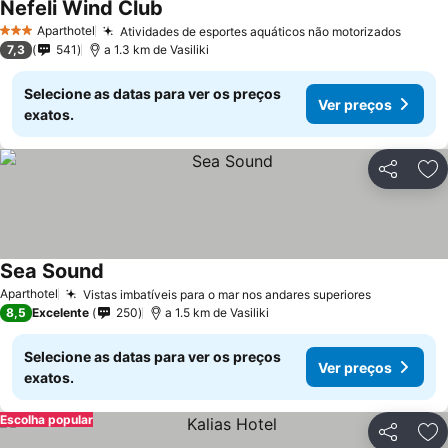
Nefeli Wind Club
Aparthotel
Atividades de esportes aquáticos não motorizados
3 Estrelas
7,3
541
a 1.3 km de Vasiliki
Selecione as datas para ver os preços
Ver preços
exatos.
Partilhar
Ad
Sea Sound
Aparthotel
Vistas imbatíveis para o mar nos andares superiores
8,5
Excelente
250
a 1.5 km de Vasiliki
Selecione as datas para ver os preços
Ver preços
exatos.
Escolha popular
Partilhar
Ad