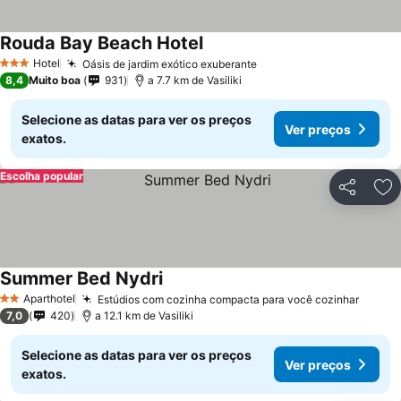
Rouda Bay Beach Hotel
Hotel
Oásis de jardim exótico exuberante
3 Estrelas
8,4
Muito boa
931
a 7.7 km de Vasiliki
Selecione as datas para ver os preços
Ver preços
exatos.
Escolha popular
Partilhar
Ad
Summer Bed Nydri
Aparthotel
Estúdios com cozinha compacta para você cozinhar
2 Estrelas
7,0
420
a 12.1 km de Vasiliki
Selecione as datas para ver os preços
Ver preços
exatos.