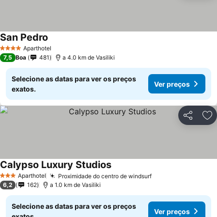
San Pedro
Aparthotel
4 Estrelas
7,5
Boa
481
a 4.0 km de Vasiliki
Selecione as datas para ver os preços
Ver preços
exatos.
Partilhar
Ad
Calypso Luxury Studios
Aparthotel
Proximidade do centro de windsurf
3 Estrelas
6,2
162
a 1.0 km de Vasiliki
Selecione as datas para ver os preços
Ver preços
exatos.