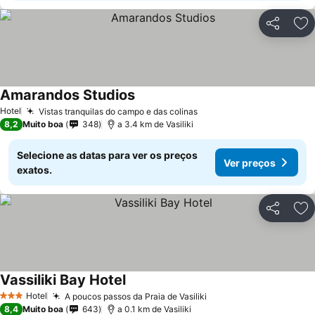
Partilhar
Ad
Amarandos Studios
Hotel
Vistas tranquilas do campo e das colinas
8,2
Muito boa
348
a 3.4 km de Vasiliki
Selecione as datas para ver os preços
Ver preços
exatos.
Partilhar
Ad
Vassiliki Bay Hotel
Hotel
A poucos passos da Praia de Vasiliki
3 Estrelas
8,4
Muito boa
643
a 0.1 km de Vasiliki