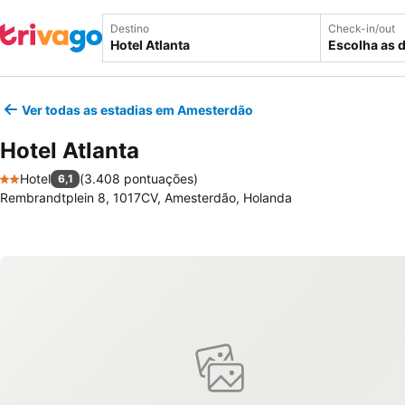
Destino
Check-in/out
Escolha as 
Ver todas as estadias em Amesterdão
Hotel Atlanta
Hotel
(
3.408 pontuações
)
6,1
2 Estrelas
Rembrandtplein 8, 1017CV, Amesterdão, Holanda