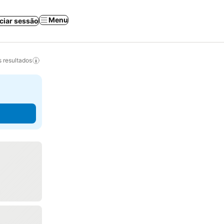
Menu
iciar sessão
 resultados