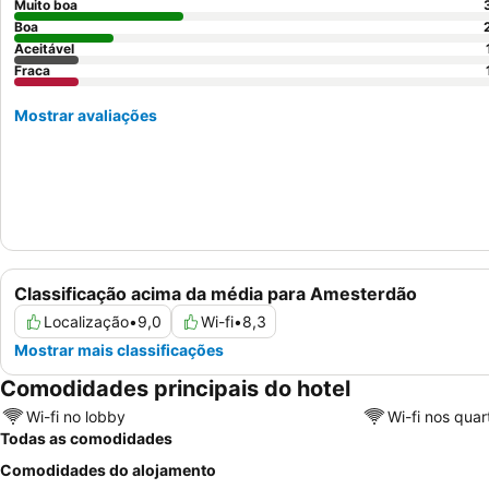
Muito boa
Boa
Aceitável
Fraca
Mostrar avaliações
Classificação acima da média para Amesterdão
Localização
•
9,0
Wi-fi
•
8,3
Mostrar mais classificações
Comodidades principais do hotel
Wi-fi no lobby
Wi-fi nos quar
Todas as comodidades
Comodidades do alojamento