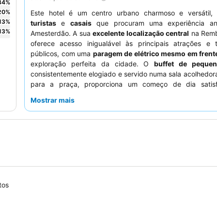
34
%
20
%
Este hotel é um centro urbano charmoso e versátil, 
13
%
turistas
e
casais
que procuram uma experiência a
13
%
Amesterdão. A sua
excelente localização central
na Remb
oferece acesso inigualável às principais atrações e t
públicos, com uma
paragem de elétrico mesmo em frent
exploração perfeita da cidade. O
buffet de peque
consistentemente elogiado e servido numa sala acolhedor
para a praça, proporciona um começo de dia satisf
hóspedes destacam consistentemente o
pessoal 
Mostrar mais
excecionais
, com a equipa da receção a ir além para aj
com a bagagem nas escadas desafiadoras. Para uma es
tranquila, os hóspedes devem solicitar um quarto virado
da movimentada praça.
tos