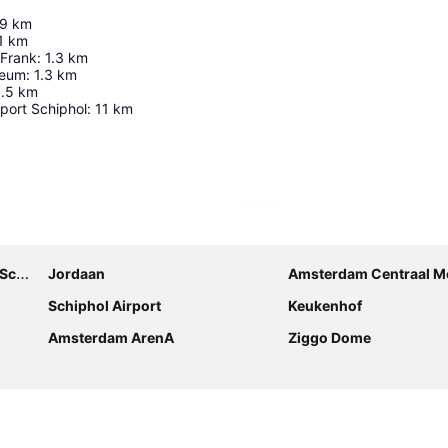
.9
km
1
km
 Frank
:
1.3
km
seum
:
1.3
km
.5
km
port Schiphol
:
11
km
Ampliar mapa
hol
Jordaan
Amsterdam Centraal Metro
Schiphol Airport
Keukenhof
Amsterdam ArenA
Ziggo Dome