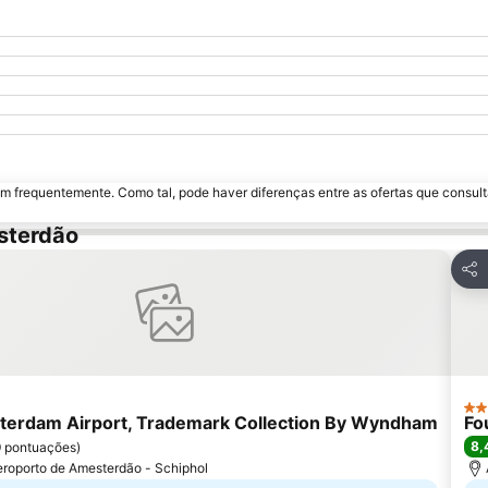
m frequentemente. Como tal, pode haver diferenças entre as ofertas que consult
sterdão
 aos favoritos
Part
4 E
erdam Airport, Trademark Collection By Wyndham
Fo
8,
 pontuações
)
eroporto de Amesterdão - Schiphol