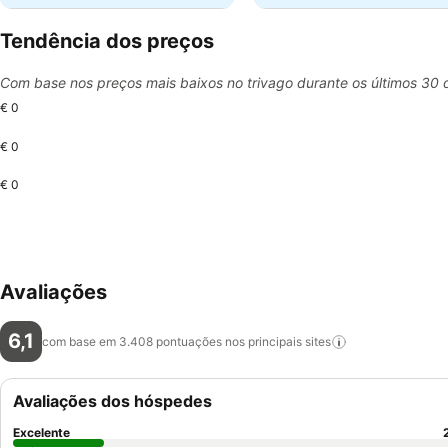
Tendência dos preços
Com base nos preços mais baixos no trivago durante os últimos 30 
€ 0
€ 0
€ 0
Avaliações
6,1
com base em 3.408 pontuações nos principais
sites
Avaliações dos hóspedes
Excelente