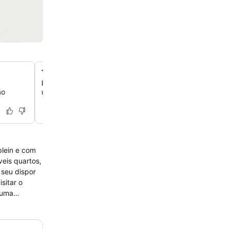
Terraço e bar para relaxar
Relaxe no terraço do hotel quando o tempo estiver bom
ão
uma bebida no bar do local depois de um dia a explorar
plein e com
veis quartos,
 seu dispor
sitar o
 uma