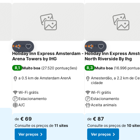
itos
Adicionar aos favoritos
Adicionar aos fav
Hotel
Hotel
3 Estrelas
3 Estrelas
Partilhar
Partilhar
Holiday Inn Express Amsterdam -
Holiday Inn Express Ams
Arena Towers by IHG
North Riverside By Ihg
8,1
8,3
Muito boa
(
27.520 pontuações
)
Muito boa
(
16.996 pontu
a 0.5 km de Amsterdam ArenA
Amesterdão, a 2.2 km de Ce
cidade
Wi-Fi grátis
Wi-Fi grátis
Estacionamento
Estacionamento
A/C
Aceita animais
Ver preços
Ver preços
€ 69
€ 87
de
de
Consulte os preços de
11 sites
Consulte os preços de
10 site
Ver preços
Ver preços