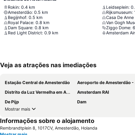
Rokin
:
0.4
km
Leidseplein
:
0
Amesterdão
:
0.5
km
Rijksmuseum
:
Begijnhof
:
0.5
km
Casa De Anne
Royal Palace
:
0.8
km
Van Gogh Mu
Dam Square
:
0.8
km
Ziggo Dome
:
6
Red Light District
:
0.9
km
Amsterdam Air
Veja as atrações nas imediações
Estação Central de Amesterdão
Aeroporto de Amesterdão - Schip
Distrito da Luz Vermelha em Amesterdão
Amsterdam RAI
De Pijp
Dam
Mostrar mais
Informações sobre o alojamento
Rembrandtplein 8, 1017CV, Amesterdão, Holanda
Mostrar mais