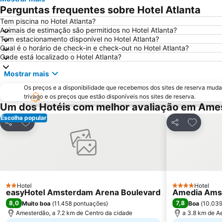
Perguntas frequentes sobre Hotel Atlanta
Tem piscina no Hotel Atlanta?
Animais de estimação são permitidos no Hotel Atlanta?
Tem estacionamento disponível no Hotel Atlanta?
Qual é o horário de check-in e check-out no Hotel Atlanta?
Onde está localizado o Hotel Atlanta?
Mostrar mais
Os preços e a disponibilidade que recebemos dos sites de reserva muda
trivago e os preços que estão disponíveis nos sites de reserva.
Um dos Hotéis com melhor avaliação em Ame
Escolha popular
Adicionar aos favoritos
Adicionar
Partilhar
Partilhar
Hotel
Hotel
2 Estrelas
4 Estrelas
easyHotel Amsterdam Arena Boulevard
Amedia Amst
8,0
7,8
Muito boa
(
11.458 pontuações
)
Boa
(
10.039
Amesterdão, a 7.2 km de Centro da cidade
a 3.8 km de A