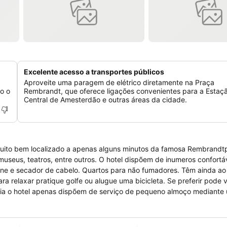
Excelente acesso a transportes públicos
Aproveite uma paragem de elétrico diretamente na Praça
o o
Rembrandt, que oferece ligações convenientes para a Estaç
Central de Amesterdão e outras áreas da cidade.
 Muito bem localizado a apenas alguns minutos da famosa Rembrandt
 museus, teatros, entre outros. O hotel dispõem de inumeros confortá
fone e secador de cabelo. Quartos para não fumadores. Têm ainda ao
 relaxar pratique golfe ou alugue uma bicicleta. Se preferir pode vi
ia o hotel apenas dispõem de serviço de pequeno almoço mediante
mação não admitidos.