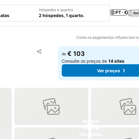
Hóspedes e quartos
PT · €
In
datas
2 hóspedes, 1 quarto.
Como os pagamentos influenciam os
Adicionar aos favoritos
€ 103
de
Partilhar
Consulte os preços de
14 sites
Ver preços