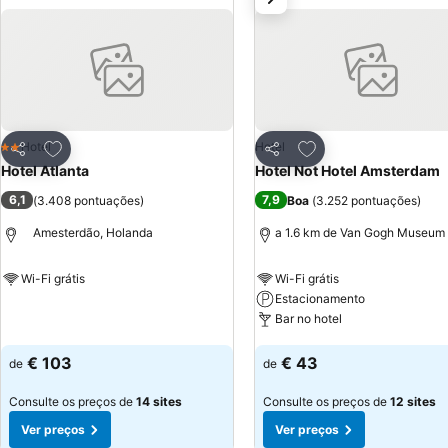
Adicionar aos favoritos
Adicionar aos favor
Hotel
Hotel
2 Estrelas
Partilhar
Partilhar
Hotel Atlanta
Hotel Not Hotel Amsterdam
6,1
7,9
(
3.408 pontuações
)
Boa
(
3.252 pontuações
)
Amesterdão, Holanda
a 1.6 km de Van Gogh Museum
Wi-Fi grátis
Wi-Fi grátis
Estacionamento
Ver preços
Bar no hotel
Ver preços
€ 103
€ 43
de
de
Consulte os preços de
14 sites
Consulte os preços de
12 sites
Ver preços
Ver preços