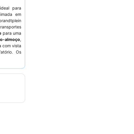
ideal para
nimada em
randtplein
ransportes
e
para uma
no-almoço
,
a com vista
atório. Os
e serviço
udar, mesmo
tadia mais
 para longe