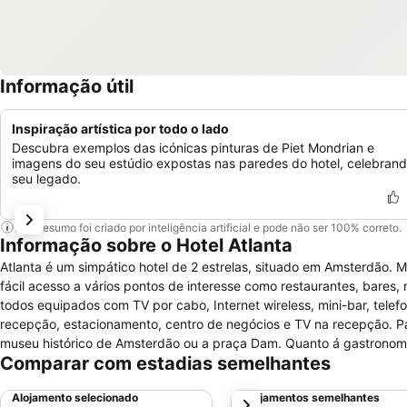
Informação útil
Inspiração artística por todo o lado
Descubra exemplos das icónicas pinturas de Piet Mondrian e
imagens do seu estúdio expostas nas paredes do hotel, celebrand
seu legado.
Este resumo foi criado por inteligência artificial e pode não ser 100% correto.
Informação sobre o Hotel Atlanta
Atlanta é um simpático hotel de 2 estrelas, situado em Amsterdão.
fácil acesso a vários pontos de interesse como restaurantes, bares,
todos equipados com TV por cabo, Internet wireless, mini-bar, tele
recepção, estacionamento, centro de negócios e TV na recepção. Para
museu histórico de Amsterdão ou a praça Dam. Quanto á gastronom
Comparar com estadias semelhantes
sobretaxa, mas na área existem bons restaurantes. Animais de esti
Alojamento selecionado
Alojamentos semelhantes
próximo