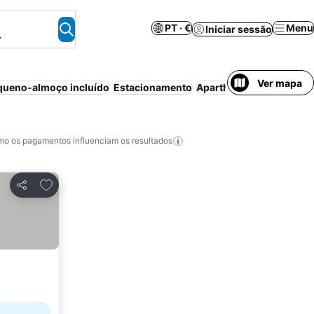
PT · €
Menu
Iniciar sessão
.
Ver mapa
queno-almoço incluído
Estacionamento
Aparthotel
Ar condicio
o os pagamentos influenciam os resultados
Adicionar aos favoritos
Partilhar