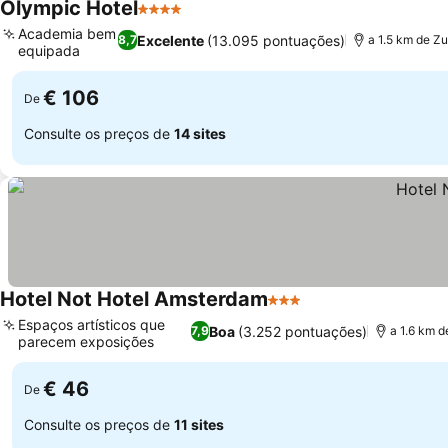
Olympic Hotel
4 Estrelas
Academia bem
Excelente
(13.095 pontuações)
8,7
a 1.5 km de Zu
equipada
€ 106
De
Consulte os preços de
14 sites
Hotel Not Hotel Amsterdam
3 Estrelas
Espaços artísticos que
Boa
(3.252 pontuações)
7,9
a 1.6 km 
parecem exposições
€ 46
De
Consulte os preços de
11 sites