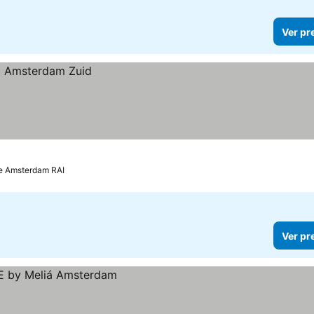
Ver pr
de Amsterdam RAI
Ver pr