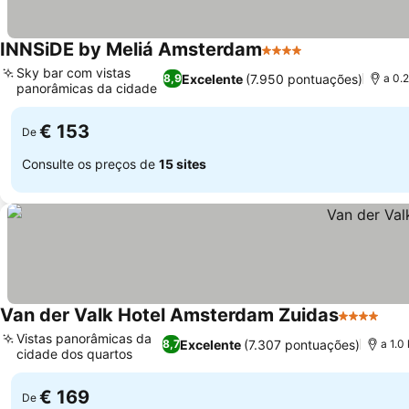
INNSiDE by Meliá Amsterdam
4 Estrelas
Sky bar com vistas
Excelente
(7.950 pontuações)
8,9
a 0.
panorâmicas da cidade
€ 153
De
Consulte os preços de
15 sites
Van der Valk Hotel Amsterdam Zuidas
4 Estrelas
Vistas panorâmicas da
Excelente
(7.307 pontuações)
8,7
a 1.0
cidade dos quartos
€ 169
De