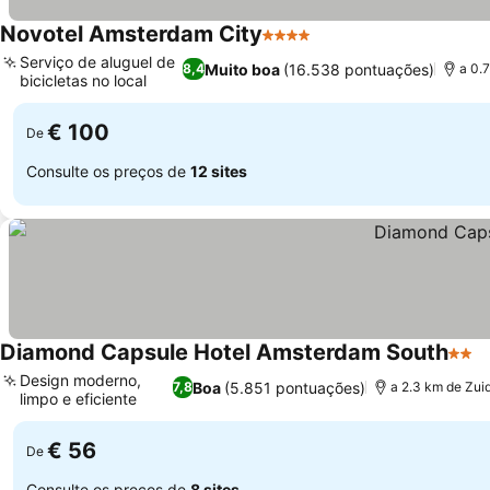
Novotel Amsterdam City
4 Estrelas
Serviço de aluguel de
Muito boa
(16.538 pontuações)
8,4
a 0.
bicicletas no local
€ 100
De
Consulte os preços de
12 sites
Diamond Capsule Hotel Amsterdam South
2 Est
Design moderno,
Boa
(5.851 pontuações)
7,8
a 2.3 km de Zui
limpo e eficiente
€ 56
De
Consulte os preços de
8 sites