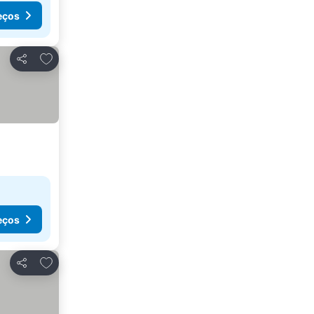
eços
Adicionar aos favoritos
Partilhar
eços
Adicionar aos favoritos
Partilhar