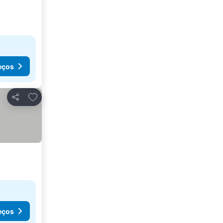
eços
Adicionar aos favoritos
Partilhar
eços