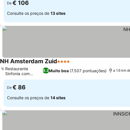
€ 106
De
Consulte os preços de
13 sites
NH Amsterdam Zuid
4 Estrelas
Restaurante
Muito boa
(7.507 pontuações)
8,2
a 1.6 km 
Sinfonía com
terraço
€ 86
De
Consulte os preços de
14 sites