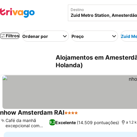
Destino
Filtros
Ordenar por
Preço
Zuid Me
Alojamentos em Amesterdão
Holanda)
nhow Amsterdam RAI
4 Estrelas
Café da manhã
Excelente
(14.509 pontuações)
9,2
a 1.2 
excepcional com
vista