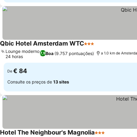
Qbic Hotel Amsterdam WTC
3 Estrelas
Lounge moderno
Boa
(9.757 pontuações)
7,9
a 1.0 km de Amsterd
24 horas
€ 84
De
Consulte os preços de
13 sites
Hotel The Neighbour's Magnolia
3 Estrelas