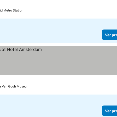
id Metro Station
Ver pr
de Van Gogh Museum
Ver pr