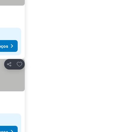
eços
Adicionar aos favoritos
Partilhar
eços