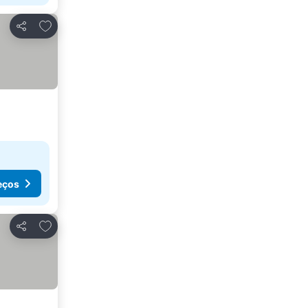
Adicionar aos favoritos
Partilhar
eços
Adicionar aos favoritos
Partilhar