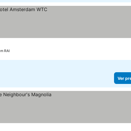
am RAI
Ver pr