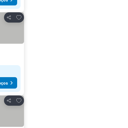
Adicionar aos favoritos
Partilhar
eços
Adicionar aos favoritos
Partilhar