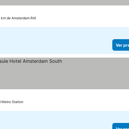
7 km de Amsterdam RAI
Ver pr
relas
d Metro Station
Ver pr