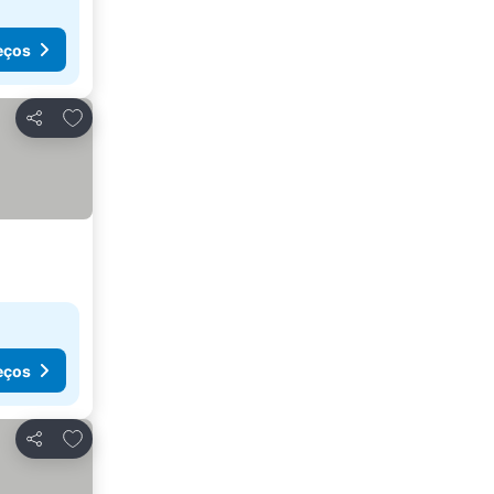
eços
Adicionar aos favoritos
Partilhar
eços
Adicionar aos favoritos
Partilhar