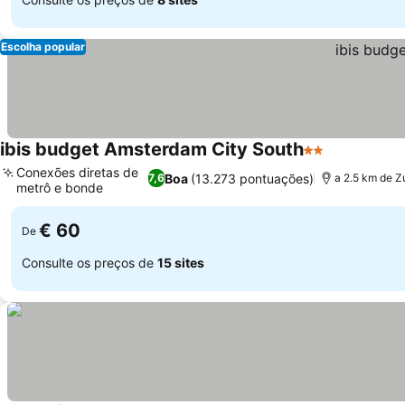
Escolha popular
ibis budget Amsterdam City South
2 Estrelas
Conexões diretas de
Boa
(13.273 pontuações)
7,6
a 2.5 km de Z
metrô e bonde
€ 60
De
Consulte os preços de
15 sites