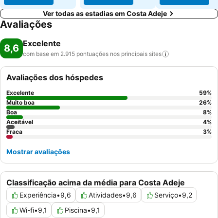
Ver todas as estadias em Costa Adeje
Avaliações
Excelente
8,6
com base em 2.915 pontuações nos principais
sites
Avaliações dos hóspedes
Excelente
59
%
Muito boa
26
%
Boa
8
%
Aceitável
4
%
Fraca
3
%
Mostrar avaliações
Classificação acima da média para Costa Adeje
Experiência
•
9,6
Atividades
•
9,6
Serviço
•
9,2
Wi-fi
•
9,1
Piscina
•
9,1