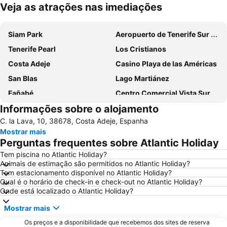
Veja as atrações nas imediações
Ampliar mapa
Siam Park
Aeropuerto de Tenerife Sur Reina Sofía
Tenerife Pearl
Los Cristianos
Costa Adeje
Casino Playa de las Américas
San Blas
Lago Martiánez
Fañabé
Centro Comercial Vista Sur
Informações sobre o alojamento
Las Vistas
Golf Las Americas
C. la Lava, 10, 38678, Costa Adeje, Espanha
Punta Brava
Playa Costa del Silencio
Mostrar mais
Playa Paraíso
Playa de Torviscas
Perguntas frequentes sobre Atlantic Holiday
Golf Costa Adeje
Costa Adeje-El
Tem piscina no Atlantic Holiday?
Animais de estimação são permitidos no Atlantic Holiday?
Luz del Mar
Parque Papagaio
Tem estacionamento disponível no Atlantic Holiday?
Jardín Acuático - Risco Bello
Centro
Qual é o horário de check-in e check-out no Atlantic Holiday?
Onde está localizado o Atlantic Holiday?
Plaza de Europa
Ermita de San Telmo
Mostrar mais
Las Caletillas
La Caleta
Os preços e a disponibilidade que recebemos dos sites de reserva
Aqualand
Troya I y II