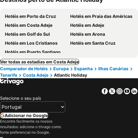
Hotéis em Porto da Cruz
Hotéis em Praia das Américas
Hotéis em Costa Adeje
Hotéis em Adeje
Hotéis em Golf do Sul
Hotéis em Arona
Hotéis em Los Cristianos
Hotéis em Santa Cruz
Hotéis em Puerto Santiago
Ver todas as estadias em Costa Adeje
Comparador de Hotéis
Europa
Espanha
Ilhas Canárias
Tenerife
Costa Adeje
Atlantic Holiday
Facebook
Twitter
Insta
Yo
Selecione o seu país
Adicionar no Google
Encontre facilmente os nossos
resultados: adicione o trivago como
fonte preferencial no Google.