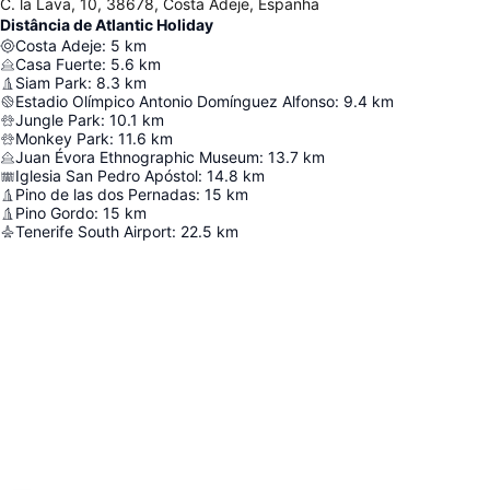
C. la Lava, 10, 38678, Costa Adeje, Espanha
Distância de Atlantic Holiday
Costa Adeje
:
5
km
Casa Fuerte
:
5.6
km
Siam Park
:
8.3
km
Estadio Olímpico Antonio Domínguez Alfonso
:
9.4
km
Jungle Park
:
10.1
km
Monkey Park
:
11.6
km
Juan Évora Ethnographic Museum
:
13.7
km
Iglesia San Pedro Apóstol
:
14.8
km
Pino de las dos Pernadas
:
15
km
Pino Gordo
:
15
km
Tenerife South Airport
:
22.5
km