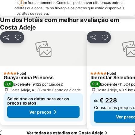
mudam frequentemente. Como tal, pode haver diferenças entre as
Centro Comercial Safari
Puerto de los Cristianos
ofertas que consulta no trivago e os preços que estão disponíveis
nos sites de reserva.
Playa de la Arena
Amarilla Golf
Um dos Hotéis com melhor avaliação em
Las Arenas
Playa Jardín
Costa Adeje
Santísimo-Las Águilas
San Telmo
Partilhar
Adicionar aos favoritos
Partilhar
Adicionar aos
Las Pirámides de Martiánez
La Caleta
Del Duque
Playa de San Juan
La Pinta
del Camison
Alcantis dos Gigantes
La Ranilla
Hotel
Hotel
4 Estrelas
5 Estrelas
Guayarmina Princess
Iberostar Selection
8,9
9,3
Excelente
(
9.122 pontuações
)
Excelente
(
11.524 p
Costa Adeje, a 1.0 km de Centro da cidade
Costa Adeje, a 0.9 km 
Selecione as datas para ver os
€ 228
de
preços exatos.
Consulte os preços 
Ver preços
Ver preç
Ver todas as estadias em Costa Adeje