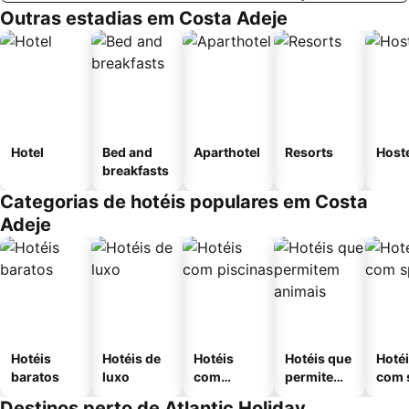
Outras estadias em Costa Adeje
Hotel
Bed and
Aparthotel
Resorts
Host
breakfasts
Categorias de hotéis populares em Costa
Adeje
Hotéis
Hotéis de
Hotéis
Hotéis que
Hoté
baratos
luxo
com
permitem
com 
piscinas
animais
Destinos perto de Atlantic Holiday