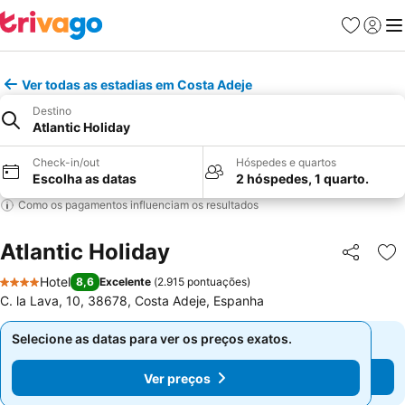
Favoritos
Iniciar
Me
Ver todas as estadias em Costa Adeje
Destino
Atlantic Holiday
Check-in/out
Hóspedes e quartos
Escolha as datas
2 hóspedes, 1 quarto.
Como os pagamentos influenciam os resultados
Atlantic Holiday
Partilhar
Ad
Hotel
8,6
Excelente
(
2.915 pontuações
)
4 Estrelas
C. la Lava, 10, 38678, Costa Adeje, Espanha
Selecione as datas para ver os preços exatos.
Selecione as datas para ver os preços exatos.
Ver preços
Ver preços