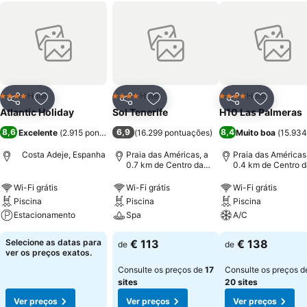
Hotel
Hotel
Hotel
4 Estrelas
4 Estrelas
4 Estrelas
Partilhar
Adicionar aos favoritos
Partilhar
Adicionar aos favoritos
Partilhar
Adicionar
Atlantic Holiday
Sol Tenerife
H10 Las Palmeras
8,6
6,9
8,4
Excelente
(
2.915 pontuações
)
(
16.299 pontuações
)
Muito boa
(
15.934
Costa Adeje, Espanha
Praia das Américas, a
Praia das Américas
0.7 km de Centro da
0.4 km de Centro d
cidade
cidade
Wi-Fi grátis
Wi-Fi grátis
Wi-Fi grátis
Piscina
Piscina
Piscina
Estacionamento
Spa
A/C
Selecione as datas para
€ 113
€ 138
de
de
ver os preços exatos.
Consulte os preços de
17
Consulte os preços d
sites
20 sites
Ver preços
Ver preços
Ver preços