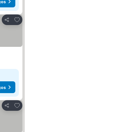
ços
Adicionar aos favoritos
Partilhar
ços
Adicionar aos favoritos
Partilhar