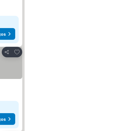
ços
Adicionar aos favoritos
Partilhar
ços