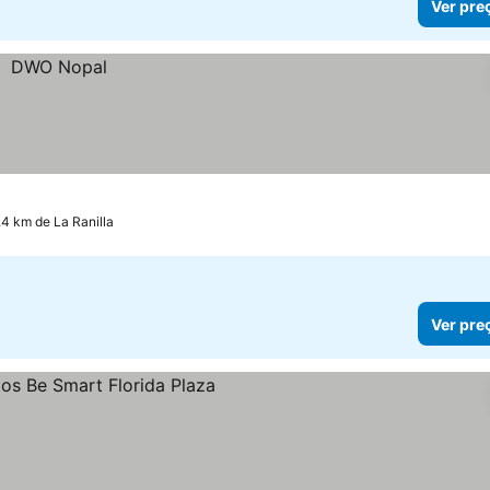
Ver pre
.4 km de La Ranilla
Ver pre