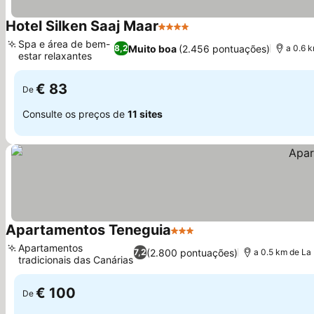
Hotel Silken Saaj Maar
4 Estrelas
Spa e área de bem-
Muito boa
(2.456 pontuações)
8,2
a 0.6 k
estar relaxantes
€ 83
De
Consulte os preços de
11 sites
Apartamentos Teneguia
3 Estrelas
Apartamentos
(2.800 pontuações)
7,2
a 0.5 km de La 
tradicionais das Canárias
€ 100
De