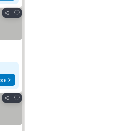
Adicionar aos favoritos
Partilhar
ços
Adicionar aos favoritos
Partilhar