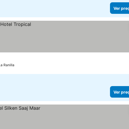
Ver pre
a Ranilla
Ver pre