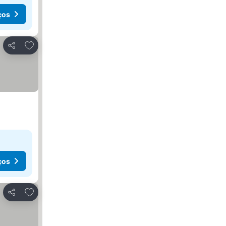
ços
Adicionar aos favoritos
Partilhar
ços
Adicionar aos favoritos
Partilhar