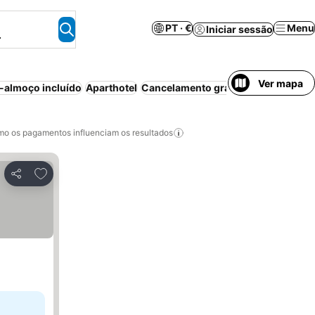
PT · €
Menu
Iniciar sessão
.
Ver mapa
almoço incluído
Aparthotel
Cancelamento gratuito
Casa/aparta
o os pagamentos influenciam os resultados
Adicionar aos favoritos
Partilhar