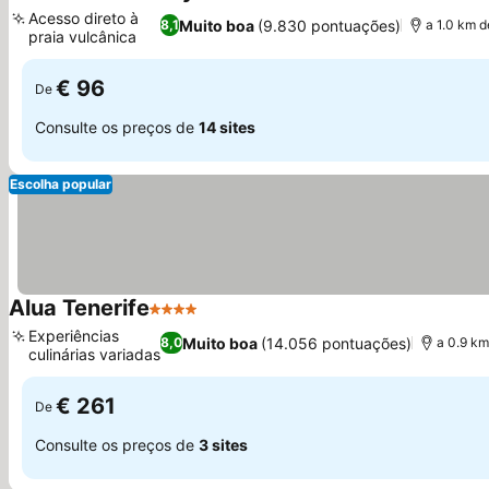
4 Estrelas
Acesso direto à
Muito boa
(9.830 pontuações)
8,1
a 1.0 km d
praia vulcânica
€ 96
De
Consulte os preços de
14 sites
Escolha popular
Alua Tenerife
4 Estrelas
Experiências
Muito boa
(14.056 pontuações)
8,0
a 0.9 km
culinárias variadas
€ 261
De
Consulte os preços de
3 sites