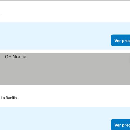
s
a
Ver pre
 La Ranilla
Ver pre