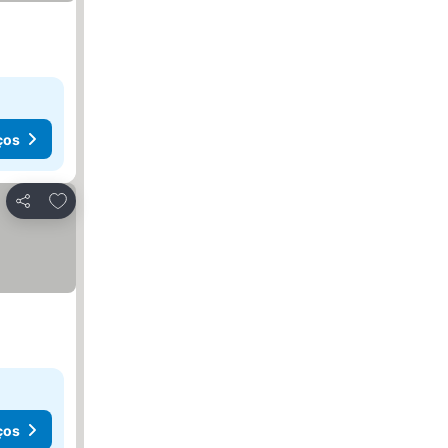
ços
Adicionar aos favoritos
Partilhar
ços