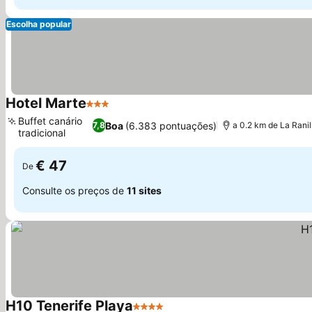
Escolha popular
Hotel Marte
3 Estrelas
Buffet canário
Boa
(6.383 pontuações)
7,8
a 0.2 km de La Ranil
tradicional
€ 47
De
Consulte os preços de
11 sites
H10 Tenerife Playa