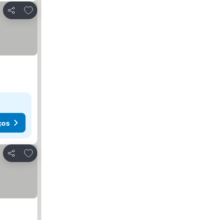
Adicionar aos favoritos
Partilhar
ços
Adicionar aos favoritos
Partilhar