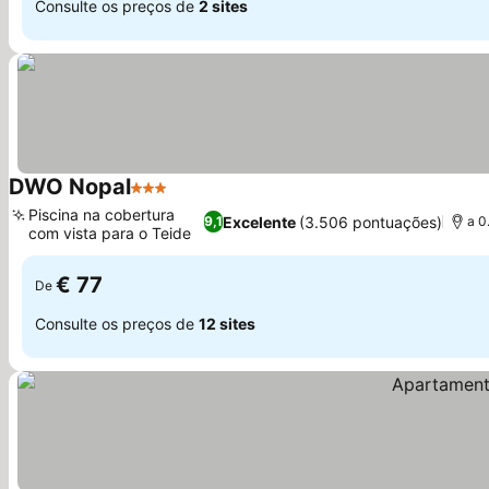
Consulte os preços de
2 sites
DWO Nopal
3 Estrelas
Piscina na cobertura
Excelente
(3.506 pontuações)
9,1
a 0
com vista para o Teide
€ 77
De
Consulte os preços de
12 sites