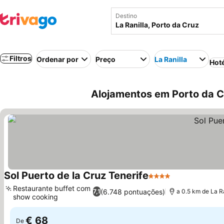
Destino
Filtros
Ordenar por
Preço
La Ranilla
Hot
Alojamentos em Porto da Cr
Sol Puerto de la Cruz Tenerife
4 Estrelas
Restaurante buffet com
(6.748 pontuações)
7,1
a 0.5 km de La Ra
show cooking
€ 68
De