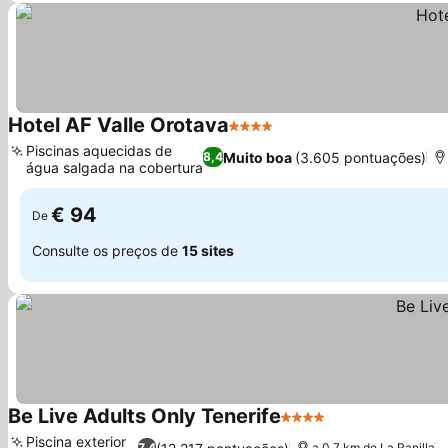
Hotel AF Valle Orotava
4 Estrelas
Piscinas aquecidas de
Muito boa
(3.605 pontuações)
8,4
água salgada na cobertura
€ 94
De
Consulte os preços de
15 sites
Be Live Adults Only Tenerife
4 Estrelas
Piscina exterior
7,4
a 0.7 km de La Ranilla