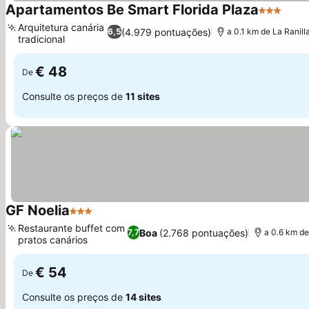
Apartamentos Be Smart Florida Plaza
3 Estrela
Arquitetura canária
(4.979 pontuações)
6,5
a 0.1 km de La Ranill
tradicional
€ 48
De
Consulte os preços de
11 sites
GF Noelia
3 Estrelas
Restaurante buffet com
Boa
(2.768 pontuações)
7,7
a 0.6 km de
pratos canários
€ 54
De
Consulte os preços de
14 sites