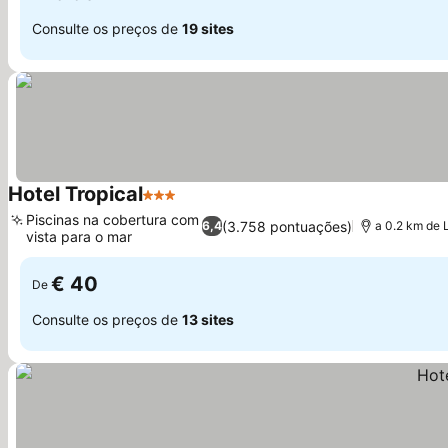
Consulte os preços de
19 sites
Hotel Tropical
3 Estrelas
Piscinas na cobertura com
(3.758 pontuações)
6,4
a 0.2 km de L
vista para o mar
€ 40
De
Consulte os preços de
13 sites