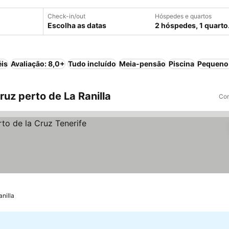
Check-in/out
Hóspedes e quartos
Escolha as datas
2 hóspedes, 1 quarto
éis
Avaliação: 8,0+
Tudo incluído
Meia-pensão
Piscina
Pequeno-
uz perto de La Ranilla
Com
nilla