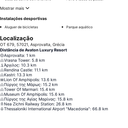
Mostrar mais
Instalações desportivas
Aluguer de bicicletas
Parque aquático
Localização
OT 679, 57021, Asprovalta, Grécia
Distância de Avaton Luxury Resort
Asprovalta
:
1
km
Vrasna Tower
:
5.8
km
Άργιλος
:
10.3
km
Rendina Castle
:
11.1
km
Kastri
:
13.3
km
Lion Of Amphipolis
:
13.6
km
Πύργος της Μάρως
:
15.2
km
Tower Of Marmari
:
15.4
km
Museum Of Amphipolis
:
15.6
km
Πύργος της Αγίας Μαρίνας
:
15.8
km
Nea Zichni Railway Station
:
26.8
km
Thessaloniki International Airport "Macedonia"
:
66.8
km