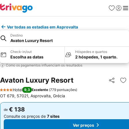
Favoritos
Iniciar
Me
Ver todas as estadias em Asprovalta
Destino
Avaton Luxury Resort
Check-in/out
Hóspedes e quartos
Escolha as datas
2 hóspedes, 1 quarto.
Como os pagamentos influenciam os resultados
Avaton Luxury Resort
Partilhar
Ad
Hotel
9,3
Excelente
(
779 pontuações
)
4 Estrelas
OT 679, 57021, Asprovalta, Grécia
€ 138
€ 138
de
de
Consulte os preços de
7 sites
Consulte os preços de
7 sites
Ver preços
Ver preços