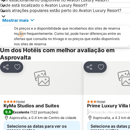
Onde está localizado o Avaton Luxury Resort?
Quais atrações populares estão perto do Avaton Luxury Resort?
Mostrar mais
Os preços e a disponibilidade que recebemos dos sites de reserva
mudam frequentemente. Como tal, pode haver diferenças entre as
ofertas que consulta no trivago e os preços que estão disponíveis
nos sites de reserva.
Um dos Hotéis com melhor avaliação em
Asprovalta
Partilhar
Adicionar aos favoritos
Partilhar
Adicionar aos
Hotel
Hotel
4 Estrelas
3 Estrelas
KyMa Studios and Suites
Prime Luxury Villa
9,8
/
Excelente
(
122 pontuações
)
Pontuação não disponíve
Asprovalta, a 0.4 km de Centro da cidade
Asprovalta, a 4.3 km d
Selecione as datas para ver os
Selecione as datas 