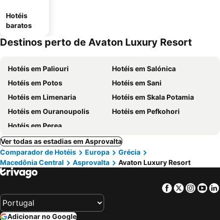
Hotéis
baratos
Destinos perto de Avaton Luxury Resort
Hotéis em Paliouri
Hotéis em Salónica
Hotéis em Potos
Hotéis em Sani
Hotéis em Limenaria
Hotéis em Skala Potamia
Hotéis em Ouranoupolis
Hotéis em Pefkohori
Hotéis em Perea
Ver todas as estadias em Asprovalta
Comparador de Hotéis
Europa
Grécia
Macedônia Central
Asprovalta
Avaton Luxury Resort
Facebook
Twitter
Insta
Yo
Adicionar no Google