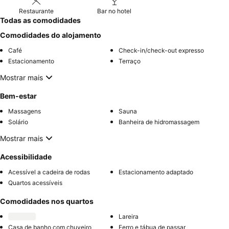
Restaurante
Bar no hotel
Todas as comodidades
Comodidades do alojamento
Café
Check-in/check-out expresso
Estacionamento
Terraço
Mostrar mais
Bem-estar
Massagens
Sauna
Solário
Banheira de hidromassagem
Mostrar mais
Acessibilidade
Acessível a cadeira de rodas
Estacionamento adaptado
Quartos acessíveis
Comodidades nos quartos
Lareira
Casa de banho com chuveiro
Ferro e tábua de passar