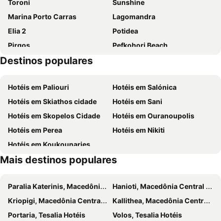
Toroni
Sunshine
Olympion Sunset Halkidiki
Flegra Palace
Marina Porto Carras
Lagomandra
Porto Pefkohori
Zeus Eleva Ajul
Elia 2
Potidea
Rahoni Cronwell Park Hotel
Mendi Hotel
Pirgos
Pefkohori Beach
Greek Pride Palma Village
Sarantis Hotel
Destinos populares
Chanioti 3
Haniotis Melathron
Halkidiki Palace
Palladium Hotel
Chaniotis
Loutra
Country Inn
Saint George
Hotéis em Paliouri
Hotéis em Salónica
Polychrono beach
Nea Skioni
Poseidon Seaview Studios
Ioli Village
Hotéis em Skiathos cidade
Hotéis em Sani
Limni Mavrobara
Kallithea
Marabou Hotel
Agnes Deluxe Hotel
Hotéis em Skopelos Cidade
Hotéis em Ouranoupolis
Athutos
Zeus
Hotel Pefkohori Beach
Nymphes Deluxe Accommodation
Hotéis em Perea
Hotéis em Nikiti
Harbour of Porto Koufo
Fourka
Hotel Hanioti Village Spa
Hotel Ampelia
Hotéis em Koukounaries
Neikos Luxury Suites
Hotel Tropical
Mais destinos populares
Nereides Hotel
Hanioti GrandOtel
Elinotel Apolamare
Hotel Haris
Paralia Katerinis, Macedônia Central Hotéis
Hanioti, Macedônia Central Hotéis
Cavo Blue Coastal Living Chalkidiki
Core Hotel
Kriopigi, Macedônia Central Hotéis
Kallithea, Macedônia Central Hotéis
Ikyma Boutique
Summer Beach Hotel
Portaria, Tesalia Hotéis
Volos, Tesalia Hotéis
Summer Dream Hotel
Hotel Paradise