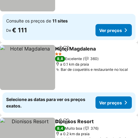
Consulte os preços de
11 sites
€ 111
Ver preços
De
Hotel Magdalena
Partilhar
Adicionar aos favoritos
2 Estrelas
8,8
Excelente
360
a 0.1 km da praia
Bar de coquetéis e restaurante no local
Selecione as datas para ver os preços
Ver preços
exatos.
Dionisos Resort
Partilhar
Adicionar aos favoritos
8,4
Muito boa
376
a 0.2 km da praia