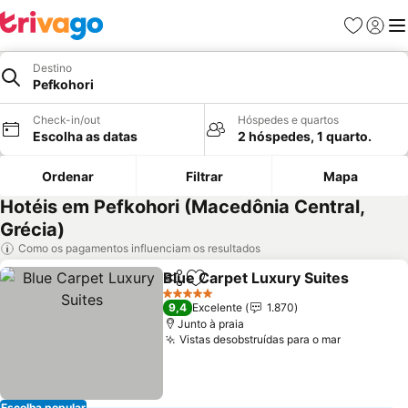
Favoritos
Iniciar
Me
Destino
Pefkohori
Check-in/out
Hóspedes e quartos
Escolha as datas
2 hóspedes, 1 quarto.
Ordenar
Filtrar
Mapa
Hotéis em Pefkohori (Macedônia Central,
Grécia)
Como os pagamentos influenciam os resultados
Blue Carpet Luxury Suites
Partilhar
Adicionar aos favoritos
5 Estrelas
9,4
Excelente
1.870
Junto à praia
Vistas desobstruídas para o mar
Escolha popular