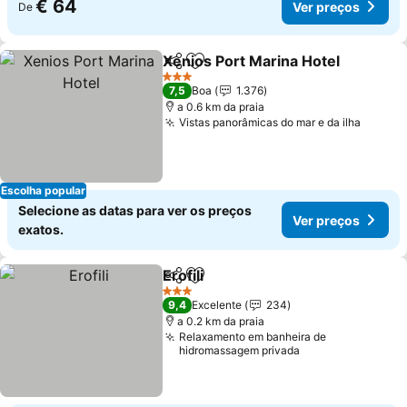
€ 64
Ver preços
De
Xenios Port Marina Hotel
Partilhar
Adicionar aos favoritos
3 Estrelas
7,5
Boa
1.376
a 0.6 km da praia
Vistas panorâmicas do mar e da ilha
Escolha popular
Selecione as datas para ver os preços
Ver preços
exatos.
Erofili
Partilhar
Adicionar aos favoritos
3 Estrelas
9,4
Excelente
234
a 0.2 km da praia
Relaxamento em banheira de
hidromassagem privada