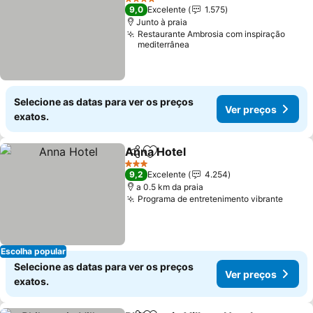
4 Estrelas
9,0
Excelente
1.575
Junto à praia
Restaurante Ambrosia com inspiração
mediterrânea
Selecione as datas para ver os preços
Ver preços
exatos.
Anna Hotel
Partilhar
Adicionar aos favoritos
3 Estrelas
9,2
Excelente
4.254
a 0.5 km da praia
Programa de entretenimento vibrante
Escolha popular
Selecione as datas para ver os preços
Ver preços
exatos.