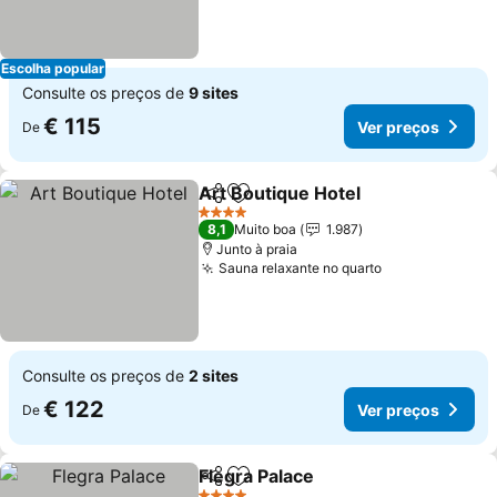
Escolha popular
Consulte os preços de
9 sites
€ 115
Ver preços
De
Art Boutique Hotel
Partilhar
Adicionar aos favoritos
4 Estrelas
8,1
Muito boa
1.987
Junto à praia
Sauna relaxante no quarto
Consulte os preços de
2 sites
€ 122
Ver preços
De
Flegra Palace
Partilhar
Adicionar aos favoritos