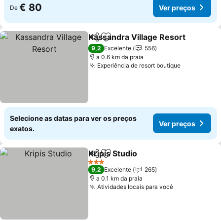
€ 80
Ver preços
De
Kassandra Village Resort
Partilhar
Adicionar aos favoritos
9,2
Excelente
556
a 0.6 km da praia
Experiência de resort boutique
Selecione as datas para ver os preços
Ver preços
exatos.
Kripis Studio
Partilhar
Adicionar aos favoritos
3 Estrelas
9,2
Excelente
265
a 0.1 km da praia
Atividades locais para você