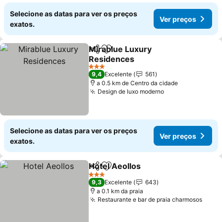
Selecione as datas para ver os preços
Ver preços
exatos.
Mirablue Luxury
Partilhar
Adicionar aos favoritos
Residences
3 Estrelas
9,4
Excelente
561
a 0.5 km de Centro da cidade
Design de luxo moderno
Selecione as datas para ver os preços
Ver preços
exatos.
Hotel Aeollos
Partilhar
Adicionar aos favoritos
3 Estrelas
9,3
Excelente
643
a 0.1 km da praia
Restaurante e bar de praia charmosos