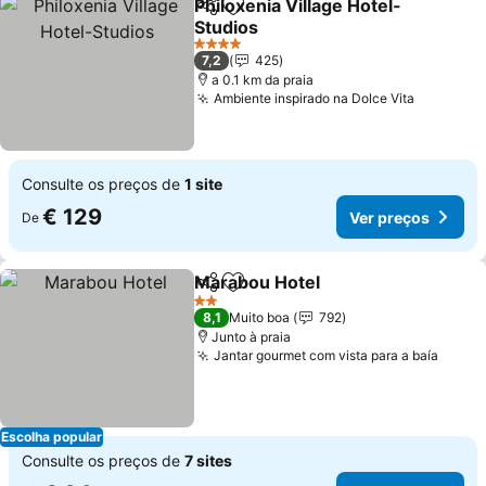
Philoxenia Village Hotel-
Partilhar
Adicionar aos favoritos
Studios
4 Estrelas
7,2
425
a 0.1 km da praia
Ambiente inspirado na Dolce Vita
Consulte os preços de
1 site
€ 129
Ver preços
De
Marabou Hotel
Partilhar
Adicionar aos favoritos
2 Estrelas
8,1
Muito boa
792
Junto à praia
Jantar gourmet com vista para a baía
Escolha popular
Consulte os preços de
7 sites