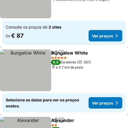
Consulte os preços de
2 sites
€ 87
Ver preços
De
Bungalow White
Partilhar
Adicionar aos favoritos
5 Estrelas
9,0
Excelente
267
a 0.7 km da praia
Selecione as datas para ver os preços
Ver preços
exatos.
Alexander
Partilhar
Adicionar aos favoritos
2 Estrelas