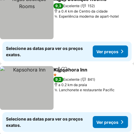
Partilhar
Adicionar aos favoritos
9,3
Excelente
152
a 0.4 km de Centro da cidade
Experiência moderna de apart-hotel
Selecione as datas para ver os preços
Ver preços
exatos.
Kapsohora Inn
Partilhar
Adicionar aos favoritos
1 Estrelas
9,2
Excelente
841
a 0.2 km da praia
Lanchonete e restaurante Pacific
Selecione as datas para ver os preços
Ver preços
exatos.