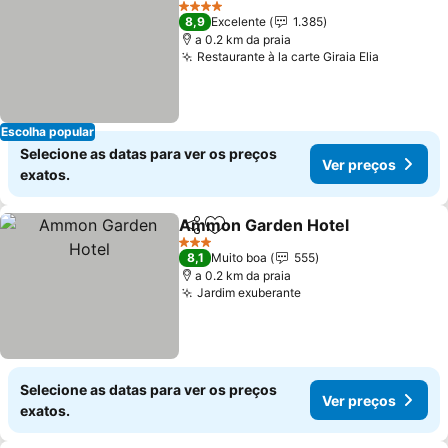
4 Estrelas
8,9
Excelente
1.385
a 0.2 km da praia
Restaurante à la carte Giraia Elia
Escolha popular
Selecione as datas para ver os preços
Ver preços
exatos.
Ammon Garden Hotel
Partilhar
Adicionar aos favoritos
3 Estrelas
8,1
Muito boa
555
a 0.2 km da praia
Jardim exuberante
Selecione as datas para ver os preços
Ver preços
exatos.