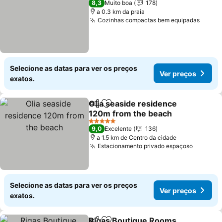
8,3
Muito boa
178
a 0.3 km da praia
Cozinhas compactas bem equipadas
Selecione as datas para ver os preços
Ver preços
exatos.
Olia seaside residence
Partilhar
Adicionar aos favoritos
120m from the beach
5 Estrelas
9,0
Excelente
136
a 1.5 km de Centro da cidade
Estacionamento privado espaçoso
Selecione as datas para ver os preços
Ver preços
exatos.
Rigas Boutique Rooms