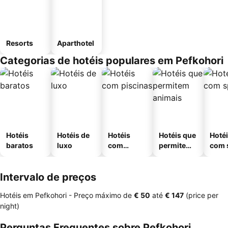
Resorts
Aparthotel
Categorias de hotéis populares em Pefkohori
Hotéis
Hotéis de
Hotéis
Hotéis que
Hoté
baratos
luxo
com
permitem
com 
piscinas
animais
Intervalo de preços
Hotéis em Pefkohori -
Preço máximo
de
‎€ 50
até
‎€ 147
(price per
night)
Perguntas Frequentes sobre Pefkohori