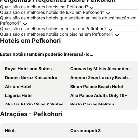
Quais são os melhores hotéis em Pefkohori?
Quais são os melhores hotéis de luxo em Pefkohori?
Quais são os melhores hotéis que aceitam animais de estimação em
Pefkohori?
Quais são os melhores hotéis com spa em Pefkohori?
Quais são os melhores hotéis com piscina em Pefkohori?
Hotéis em Pefkohori
Estes hotéis também poderão interessá-lo...
Royal Hotel and Suites
Canvas by Mitsis Alexander the Great
Domes Noruz Kassandra
Ammon Zeus Luxury Beach Hotel
Atrium Hotel
Skion Palace Beach Hotel
Lagaria Hotel
Alia Palace Adults Only 16+
Akritas Ef Zin Villas & Suites
Porto Carras Meliton
Atrações - Pefkohori
EVLOGIA HOTEL SEAFRONT and ANEX by Greek Pride
Laguna Resort
Poseidon Hotel Sea Resort
Aristotelis Hotel
Nikiti
Ouranoupoli 3
Dionysos Hotel & Suites
Stratos Hotel