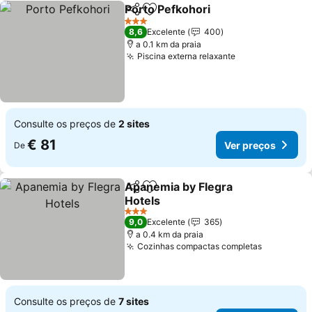
Porto Pefkohori
Partilhar
Adicionar aos favoritos
3 Estrelas
8,6
Excelente
400
a 0.1 km da praia
Piscina externa relaxante
Consulte os preços de
2 sites
€ 81
Ver preços
De
Apanemia by Flegra
Partilhar
Adicionar aos favoritos
Hotels
3 Estrelas
9,0
Excelente
365
a 0.4 km da praia
Cozinhas compactas completas
Consulte os preços de
7 sites