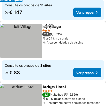
Consulte os preços de
11 sites
€ 147
Ver preços
De
Ioli Village
Partilhar
Adicionar aos favoritos
3 Estrelas
7,2
690
a 0.1 km da praia
Área convidativa da piscina
Consulte os preços de
3 sites
€ 83
Ver preços
De
Atrium Hotel
Partilhar
Adicionar aos favoritos
4 Estrelas
8,1
Muito boa
2.569
a 0.6 km de Centro da cidade
Restaurante buffet com noites temáticas