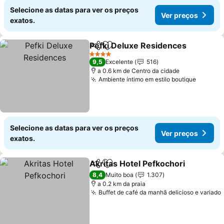
Selecione as datas para ver os preços
Ver preços
exatos.
Pefki Deluxe Residences
Partilhar
Adicionar aos favoritos
4 Estrelas
9,5
Excelente
516
a 0.6 km de Centro da cidade
Ambiente íntimo em estilo boutique
Selecione as datas para ver os preços
Ver preços
exatos.
Akritas Hotel Pefkochori
Partilhar
Adicionar aos favoritos
8,4
Muito boa
1.307
a 0.2 km da praia
Buffet de café da manhã delicioso e variado