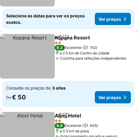
Selecione as datas para ver os preços
Ver preços
exatos.
Kopana Resort
Partilhar
Adicionar aos favoritos
2 Estrelas
9,2
Excelente
742
a 2.5 km de Centro da cidade
Cozinha para refeições independentes
Consulte os preços de
3 sites
€ 50
Ver preços
De
Aloni Hotel
Partilhar
Adicionar aos favoritos
2 Estrelas
8,8
Excelente
405
a 0.5 km da praia
Estacionamento privado e seguro