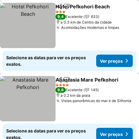
Hotel Pefkohori Beach
Partilhar
Adicionar aos favoritos
3 Estrelas
9,4
Excelente
633
a 0.3 km de Centro da cidade
Acomodações modernas e limpas
Selecione as datas para ver os preços
Ver preços
exatos.
Anastasia Mare Pefkohori
Partilhar
Adicionar aos favoritos
4 Estrelas
9,8
Excelente
145
a 0.2 km da praia
Vistas panorâmicas do mar e de Sithonia
Selecione as datas para ver os preços
Ver preços
exatos.