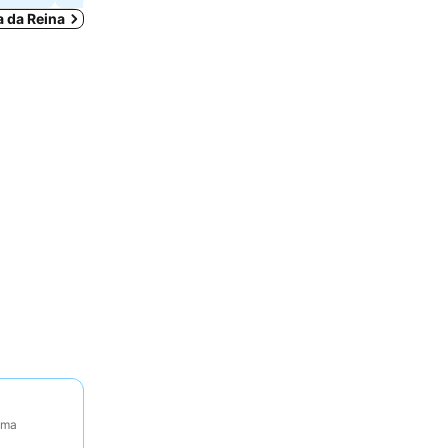
a da Reina
tima