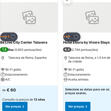
Adicionar aos favoritos
Adicionar aos favor
Hotel
Hotel
4 Estrelas
3 Estrelas
Partilhar
Partilhar
Be Live City Center Talavera
Hotel Ébora by Vivere Stays
7,8
6,4
Boa
(
5.600 pontuações
)
(
2.794 pontuações
)
Talavera da Reina, Espanha
Talavera da Reina, a 1.4 km de
da cidade
Wi-Fi grátis
Wi-Fi grátis
Estacionamento
Estacionamento
A/C
Aceita animais
€ 60
Selecione as datas para ver os
de
preços exatos.
Consulte os preços de
13 sites
Ver preços
Ver preços