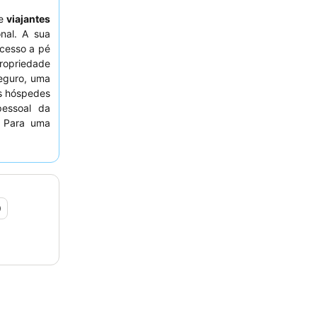
e
viajantes
nal. A sua
acesso a pé
propriedade
eguro, uma
s hóspedes
essoal da
. Para uma
r solicitar
9