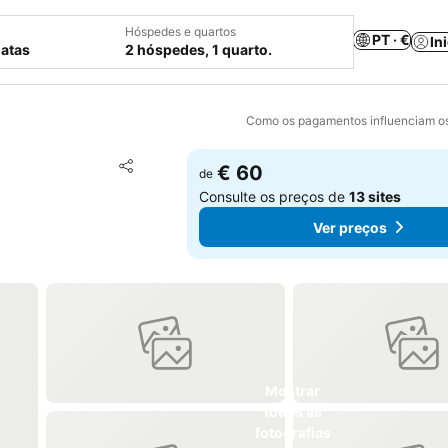
Hóspedes e quartos
PT · €
In
datas
2 hóspedes, 1 quarto.
Como os pagamentos influenciam os
Adicionar aos favoritos
€ 60
de
Partilhar
Consulte os preços de
13 sites
Ver preços