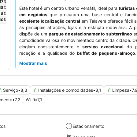
37
%
18
%
Este hotel é um centro urbano versátil, ideal para
turistas
8
%
em negócios
que procuram uma base central e funcio
10
%
excelente localização central
em Talavera oferece fácil 
às principais atrações, lojas e à estação rodoviária. A 
dispõe de um
parque de estacionamento subterrâneo
s
comodidade valiosa no movimentado centro da cidade. O
elogiam consistentemente o
serviço excecional
do p
receção e a qualidade do
buffet de pequeno-almoço
experiência mais tranquila, os hóspedes podem considera
Mostrar mais
um quarto virado para o lado oposto da rua principal.
Serviço
•
8,3
Instalações e comodidades
•
8,1
Limpeza
•
7,
amento
•
7,2
Wi-fi
•
7,1
tos
Estacionamento