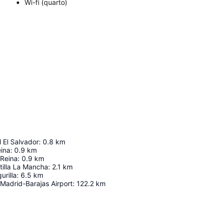
Wi-fi (quarto)
l El Salvador
:
0.8
km
eina
:
0.9
km
 Reina
:
0.9
km
tilla La Mancha
:
2.1
km
urilla
:
6.5
km
Madrid-Barajas Airport
:
122.2
km