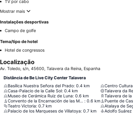
TV por cabo
Mostrar mais
Instalações desportivas
Campo de golfe
Tema/tipo de hotel
Hotel de congressos
Localização
Av. Toledo, s/n, 45600, Talavera da Reina, Espanha
Distância de Be Live City Center Talavera
Basílica Nuestra Señora del Prado
:
0.4
km
Centro Cultura
Casa-Palacio de la Calle Sol
:
0.4
km
Talavera da R
Museo de Cerámica Ruiz de Luna
:
0.6
km
Talavera de la
Convento de la Encarnación de las Madres Bernardas
:
0.6
km
Puente de Cas
Teatro Victoria
:
0.7
km
Atalaya de Seg
Palacio de los Marqueses de Villatoya
:
0.7
km
Adolfo Suárez 