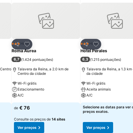
itos
Adicionar aos favoritos
Adicionar aos fav
Hotel
Hotel
3 Estrelas
3 Estrelas
Partilhar
Partilhar
Roma Aurea
Hotel Perales
6,7
6,3
(
1.424 pontuações
)
(
1.215 pontuações
)
 Centro
Talavera da Reina, a 2.0 km de
Talavera da Reina, a 1.3 km
Centro da cidade
da cidade
Wi-Fi grátis
Wi-Fi grátis
Estacionamento
Aceita animais
A/C
A/C
€ 76
Selecione as datas para ver 
de
preços exatos.
Consulte os preços de
14 sites
Ver preços
Ver preços