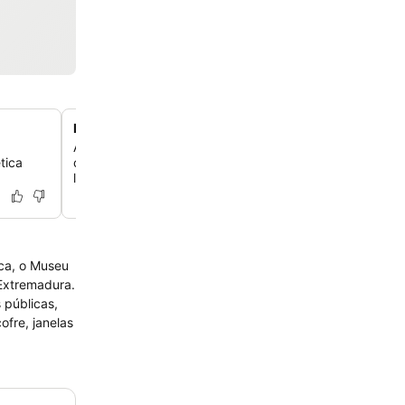
Localização central em praça de pedestres
Aproveite um local privilegiado em uma praça de pedes
tica
comercial da cidade, a apenas cinco minutos do centro h
lado do El Corte Inglés.
nca, o Museu
 Extremadura.
 públicas,
fre, janelas