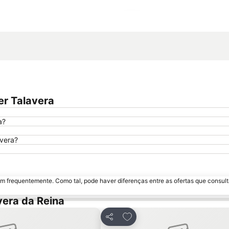
Ampliar mapa
er Talavera
a?
avera?
m frequentemente. Como tal, pode haver diferenças entre as ofertas que consult
vera da Reina
avoritos
Adicionar aos favoritos
Partilhar