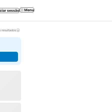
Menu
iciar sessão
 resultados