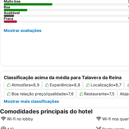
Muito boa
Boa
Aceitável
Fraca
Mostrar avaliações
Classificação acima da média para Talavera da Reina
Atmosfera
•
8,9
Experiência
•
8,8
Localização
•
8,7
Boa relação preço/qualidade
•
7,6
Restaurante
•
7,5
Aloj
Mostrar mais classificações
Comodidades principais do hotel
Wi-fi no lobby
Wi-fi nos quar