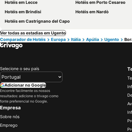
Hotéis em Lecce
Hotéis em Porto Cesareo
Hotéis em Brindisi
Hotéis em Nardò
Hotéis em Castrignano del Capo
Ver todas as estadias em Ugento
Comparador de Hotéis
Europa
Itália
Apúlia
Ugento
Bor
Selecione o seu país
Te
Te
Adicionar no Google
In
Encontre facilmente os nossos
De
resultados: adicione o trivago como
fonte preferencial no Google.
Av
Empresa
In
Sobre nós
Pr
Emprego
Pr