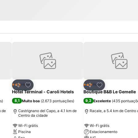
itos
Adicionar aos favoritos
Adicionar aos fav
Hotel
Hotel
3 Estrelas
3 Estrelas
Partilhar
Partilhar
Hotel Terminal - Caroli Hotels
Boutique B&B Le Gemelle
8,1
9,2
s
)
Muito boa
(
2.673 pontuações
)
Excelente
(
435 pontuaçõ
m de
Castrignano del Capo, a 4.1 km de
Racale, a 5.4 km de Centro 
Centro da cidade
Wi-Fi grátis
Wi-Fi grátis
Piscina
Estacionamento
Spa
A/C