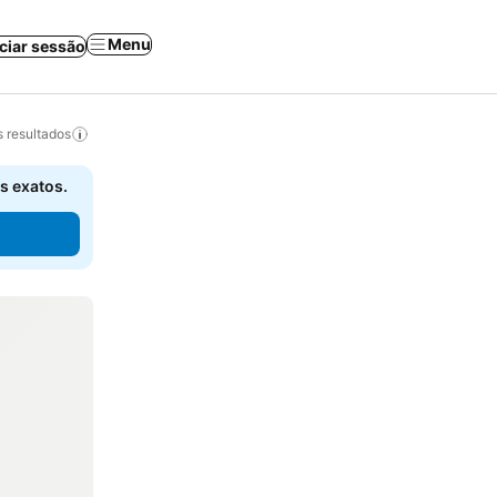
Menu
iciar sessão
 resultados
s exatos.