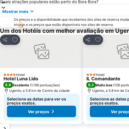
Quais atrações populares estão perto do Bora Bora?
Mostrar mais
Os preços e a disponibilidade que recebemos dos sites de reserva muda
trivago e os preços que estão disponíveis nos sites de reserva.
Um dos Hotéis com melhor avaliação em Uge
Adicionar aos favoritos
Adicionar aos f
Partilhar
Partilhar
Hotel
Hotel
4 Estrelas
3 Estrelas
Hotel Luna Lido
IL Comandante
8,8
8,2
Excelente
(
1.196 pontuações
)
Muito boa
(
156 pont
Ugento, a 5.8 km de Centro da cidade
Ugento, a 5.8 km de C
Selecione as datas para ver os
Selecione as datas 
preços exatos.
preços exatos.
Ver preços
Ver preç