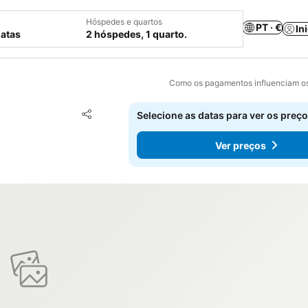
Hóspedes e quartos
PT · €
In
datas
2 hóspedes, 1 quarto.
Como os pagamentos influenciam os
Adicionar aos favoritos
Selecione as datas para ver os preço
Partilhar
Ver preços