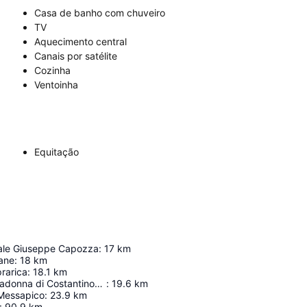
Casa de banho com chuveiro
TV
Aquecimento central
Canais por satélite
Cozinha
Ventoinha
Equitação
ale Giuseppe Capozza
:
17
km
rane
:
18
km
prarica
:
18.1
km
Chiesa della Madonna di Costantinopoli - (Chiesa dei Diavoli)
:
19.6
km
Messapico
:
23.9
km
:
90.9
km