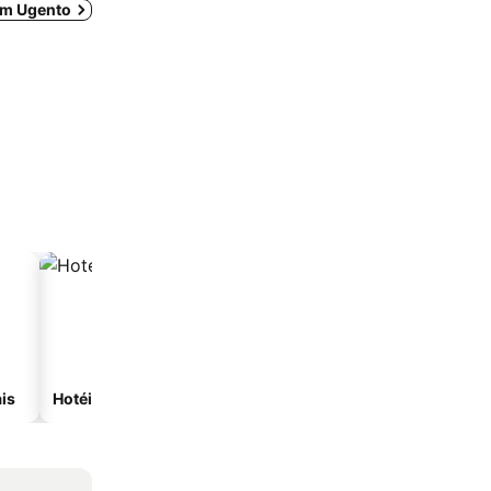
 em Ugento
is
Hotéis com spa
Hotéis na praia