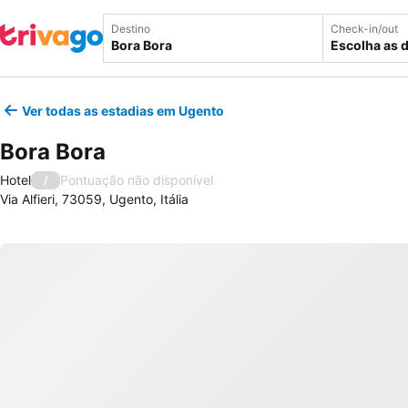
Destino
Check-in/out
Escolha as 
Ver todas as estadias em Ugento
Bora Bora
Hotel
Pontuação não disponível
/
Via Alfieri, 73059, Ugento, Itália