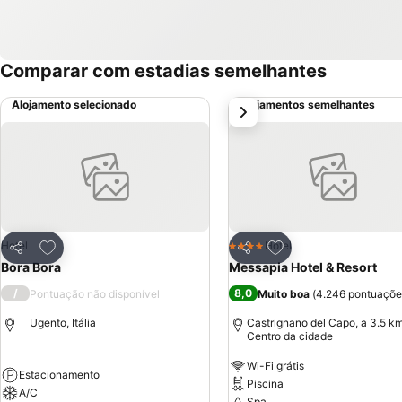
Comparar com estadias semelhantes
Alojamento selecionado
Alojamentos semelhantes
próximo
Adicionar aos favoritos
Adicionar aos favor
Hotel
Hotel
4 Estrelas
Partilhar
Partilhar
Bora Bora
Messapia Hotel & Resort
/
8,0
Pontuação não disponível
Muito boa
(
4.246 pontuaçõe
Ugento, Itália
Castrignano del Capo, a 3.5 k
Centro da cidade
Wi-Fi grátis
Estacionamento
Piscina
A/C
Spa