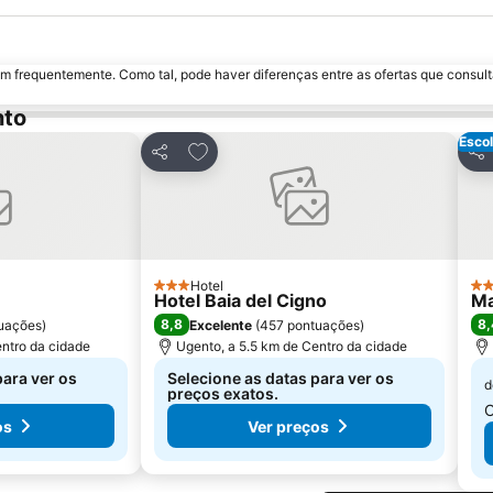
m frequentemente. Como tal, pode haver diferenças entre as ofertas que consult
nto
Escol
avoritos
Adicionar aos favoritos
Partilhar
Par
Hotel
3 Estrelas
5 E
Hotel Baia del Cigno
Ma
8,8
8,
uações
)
Excelente
(
457 pontuações
)
entro da cidade
Ugento, a 5.5 km de Centro da cidade
para ver os
Selecione as datas para ver os
d
preços exatos.
C
os
Ver preços