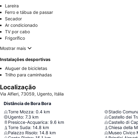
Lareira
Ferro e tábua de passar
Secador
Ar condicionado
TV por cabo
Frigorífico
Mostrar mais
Instalações desportivas
Aluguer de bicicletas
Trilho para caminhadas
Localização
Via Alfieri, 73059, Ugento, Itália
Distância de Bora Bora
Torre Mozza
:
0.4
km
Stadio Comun
Ugento
:
7.3
km
Castello dei T
Presicce-Acquarica
:
9.6
km
Castello di Ca
Torre Suda
:
14.8
km
Palazzo Risolo
:
14.8
km
Museo Civico 
Cento Pietre
:
15.1
km
Brindisi Airport