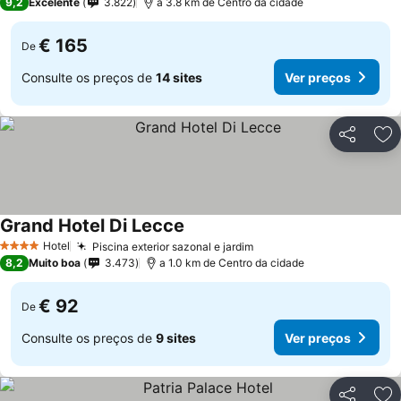
9,2
Excelente
3.822
a 3.8 km de Centro da cidade
€ 165
De
Consulte os preços de
14 sites
Ver preços
Partilhar
Ad
Grand Hotel Di Lecce
Hotel
Piscina exterior sazonal e jardim
4 Estrelas
8,2
Muito boa
3.473
a 1.0 km de Centro da cidade
€ 92
De
Consulte os preços de
9 sites
Ver preços