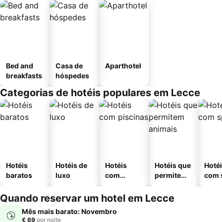
Bed and
Casa de
Aparthotel
breakfasts
hóspedes
Categorias de hotéis populares em Lecce
Hotéis
Hotéis de
Hotéis
Hotéis que
Hoté
baratos
luxo
com
permitem
com 
piscinas
animais
Quando reservar um hotel em Lecce
Mês mais barato: Novembro
€ 69
por noite