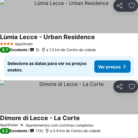
Partilhar
Ad
Lùmia Lecce - Urban Residence
Aparthotel
4 Estrelas
8,7
Excelente
5
a 1.2 km de Centro da cidade
Selecione as datas para ver os preços
Ver preços
exatos.
Partilhar
Ad
Dimore di Lecce - La Corte
Aparthotel
Apartamentos com cozinhas completas
9,2
Excelente
115
a 0.6 km de Centro da cidade