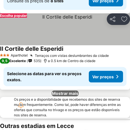
Consulte os preços de
8 sites
Ver preços
Escolha popular
Partilhar
Ad
Il Cortile delle Esperidi
Aparthotel
Terraços com vistas deslumbrantes da cidade
3 Estrelas
9,5
Excelente
535
a 0.5 km de Centro da cidade
Selecione as datas para ver os preços
Ver preços
exatos.
Mostrar mais
Os preços e a disponibilidade que recebemos dos sites de reserva
mudam frequentemente. Como tal, pode haver diferenças entre as
ofertas que consulta no trivago e os preços que estão disponíveis
nos sites de reserva.
Outras estadias em Lecce