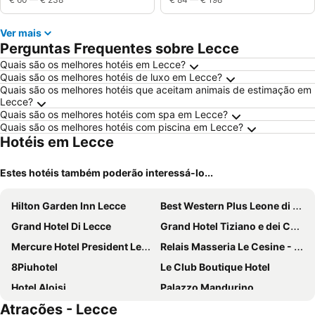
Ver mais
Perguntas Frequentes sobre Lecce
Quais são os melhores hotéis em Lecce?
Quais são os melhores hotéis de luxo em Lecce?
Quais são os melhores hotéis que aceitam animais de estimação em
Lecce?
Quais são os melhores hotéis com spa em Lecce?
Quais são os melhores hotéis com piscina em Lecce?
Hotéis em Lecce
Estes hotéis também poderão interessá-lo...
Hilton Garden Inn Lecce
Best Western Plus Leone di Messapia Hotel & Conference
Grand Hotel Di Lecce
Grand Hotel Tiziano e dei Congressi
Mercure Hotel President Lecce
Relais Masseria Le Cesine - CDSHotels
8Piuhotel
Le Club Boutique Hotel
Hotel Aloisi
Palazzo Mandurino
Atrações - Lecce
Arthotel & Park Lecce
Palazzo dei Dondoli