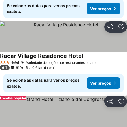
Selecione as datas para ver os preços
Ver preços
exatos.
Partilhar
Ad
Racar Village Residence Hotel
Hotel
Variedade de opções de restaurantes e bares
3 Estrelas
6,7
610
a 0.6 km da praia
Selecione as datas para ver os preços
Ver preços
exatos.
Escolha popular
Partilhar
Ad