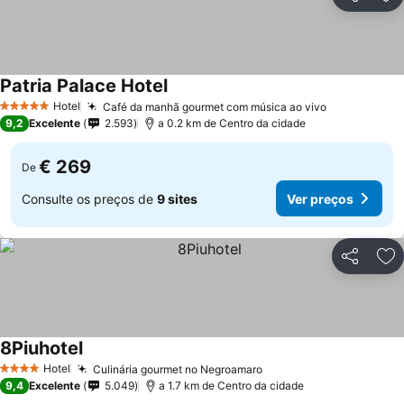
Partilhar
Ad
Patria Palace Hotel
Hotel
Café da manhã gourmet com música ao vivo
5 Estrelas
9,2
Excelente
2.593
a 0.2 km de Centro da cidade
€ 269
De
Consulte os preços de
9 sites
Ver preços
Partilhar
Ad
8Piuhotel
Hotel
Culinária gourmet no Negroamaro
4 Estrelas
9,4
Excelente
5.049
a 1.7 km de Centro da cidade