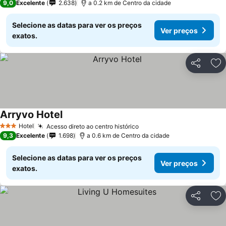
9,0
Excelente
2.638
a 0.2 km de Centro da cidade
Selecione as datas para ver os preços
Ver preços
exatos.
Partilhar
Ad
Arryvo Hotel
Hotel
Acesso direto ao centro histórico
3 Estrelas
9,3
Excelente
1.698
a 0.6 km de Centro da cidade
Selecione as datas para ver os preços
Ver preços
exatos.
Partilhar
Ad