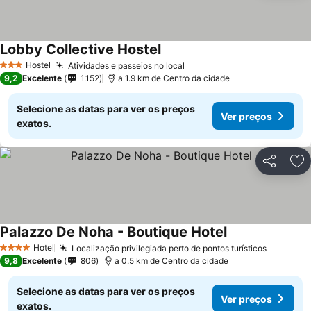
Lobby Collective Hostel
Hostel
Atividades e passeios no local
3 Estrelas
9,2
Excelente
1.152
a 1.9 km de Centro da cidade
Selecione as datas para ver os preços
Ver preços
exatos.
Partilhar
Ad
Palazzo De Noha - Boutique Hotel
Hotel
Localização privilegiada perto de pontos turísticos
4 Estrelas
9,8
Excelente
806
a 0.5 km de Centro da cidade
Selecione as datas para ver os preços
Ver preços
exatos.