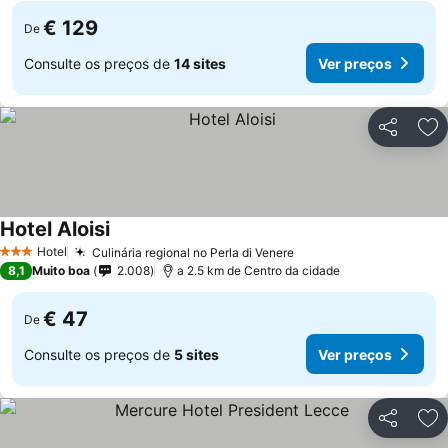
€ 129
De
Consulte os preços de
14 sites
Ver preços
Partilhar
Ad
Hotel Aloisi
Hotel
Culinária regional no Perla di Venere
3 Estrelas
8,1
Muito boa
2.008
a 2.5 km de Centro da cidade
€ 47
De
Consulte os preços de
5 sites
Ver preços
Partilhar
Ad