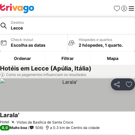
Favoritos
Iniciar
Me
Destino
Lecce
Check-in/out
Hóspedes e quartos
Escolha as datas
2 hóspedes, 1 quarto.
Ordenar
Filtrar
Mapa
Hotéis em Lecce (Apúlia, Itália)
Como os pagamentos influenciam os resultados
Partilhar
Ad
Larala'
Hotel
Vistas da Basílica de Santa Croce
8,0
Muito boa
506
a 0.3 km de Centro da cidade