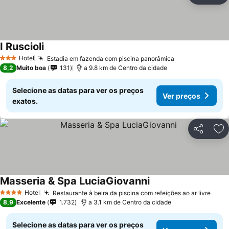
I Ruscioli
Hotel
Estadia em fazenda com piscina panorâmica
3 Estrelas
8,2
Muito boa
131
a 9.8 km de Centro da cidade
Selecione as datas para ver os preços
Ver preços
exatos.
Partilhar
Ad
Masseria & Spa LuciaGiovanni
Hotel
Restaurante à beira da piscina com refeições ao ar livre
4 Estrelas
8,9
Excelente
1.732
a 3.1 km de Centro da cidade
Selecione as datas para ver os preços