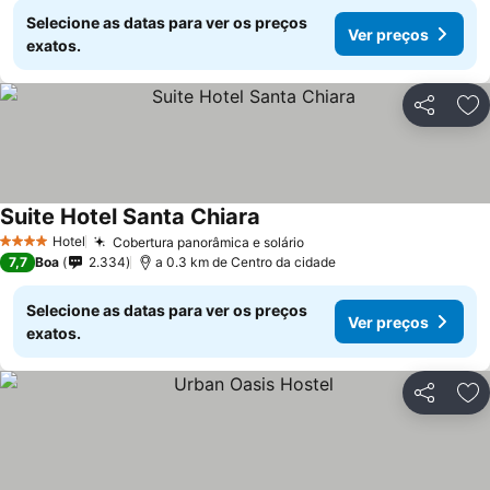
Selecione as datas para ver os preços
Ver preços
exatos.
Partilhar
Ad
Suite Hotel Santa Chiara
Hotel
Cobertura panorâmica e solário
4 Estrelas
7,7
Boa
2.334
a 0.3 km de Centro da cidade
Selecione as datas para ver os preços
Ver preços
exatos.
Partilhar
Ad