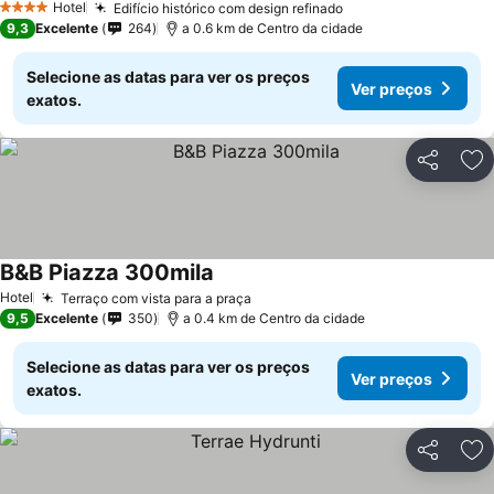
Hotel
Edifício histórico com design refinado
4 Estrelas
9,3
Excelente
264
a 0.6 km de Centro da cidade
Selecione as datas para ver os preços
Ver preços
exatos.
Partilhar
Ad
B&B Piazza 300mila
Hotel
Terraço com vista para a praça
9,5
Excelente
350
a 0.4 km de Centro da cidade
Selecione as datas para ver os preços
Ver preços
exatos.
Partilhar
Ad