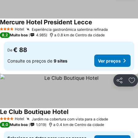
Mercure Hotel President Lecce
Hotel
Experiência gastronômica salentina refinada
4 Estrelas
8,2
Muito boa
4.985
a 0.8 km de Centro da cidade
€ 88
De
Consulte os preços de
9 sites
Ver preços
Partilhar
Ad
Le Club Boutique Hotel
Hotel
Jardim na cobertura com vista para a cidade
4 Estrelas
8,0
Muito boa
1.019
a 0.4 km de Centro da cidade