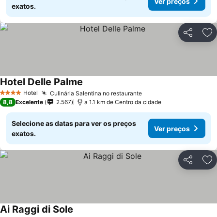
Ver preços
exatos.
Partilhar
Ad
Hotel Delle Palme
Hotel
Culinária Salentina no restaurante
4 Estrelas
8,8
Excelente
2.567
a 1.1 km de Centro da cidade
Selecione as datas para ver os preços
Ver preços
exatos.
Partilhar
Ad
Ai Raggi di Sole