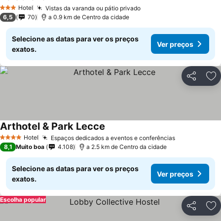
Hotel
Vistas da varanda ou pátio privado
3 Estrelas
6,5
70
a 0.9 km de Centro da cidade
Selecione as datas para ver os preços
Ver preços
exatos.
Partilhar
Ad
Arthotel & Park Lecce
Hotel
Espaços dedicados a eventos e conferências
4 Estrelas
8,1
Muito boa
4.108
a 2.5 km de Centro da cidade
Selecione as datas para ver os preços
Ver preços
exatos.
Escolha popular
Partilhar
Ad