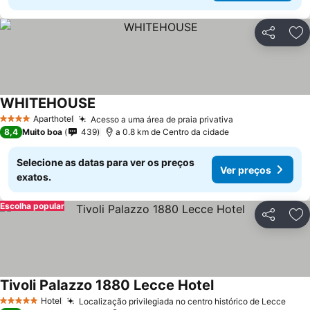
Partilhar
Ad
WHITEHOUSE
Aparthotel
Acesso a uma área de praia privativa
4 Estrelas
8,4
Muito boa
439
a 0.8 km de Centro da cidade
Selecione as datas para ver os preços
Ver preços
exatos.
Escolha popular
Partilhar
Ad
Tivoli Palazzo 1880 Lecce Hotel
Hotel
Localização privilegiada no centro histórico de Lecce
5 Estrelas