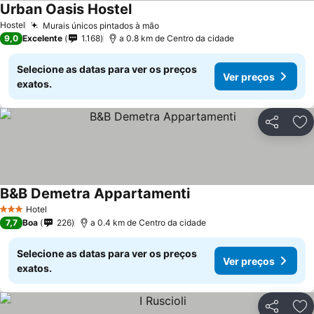
Urban Oasis Hostel
Hostel
Murais únicos pintados à mão
9,0
Excelente
1.168
a 0.8 km de Centro da cidade
Selecione as datas para ver os preços
Ver preços
exatos.
Partilhar
Ad
B&B Demetra Appartamenti
Hotel
3 Estrelas
7,7
Boa
226
a 0.4 km de Centro da cidade
Selecione as datas para ver os preços
Ver preços
exatos.
Partilhar
Ad