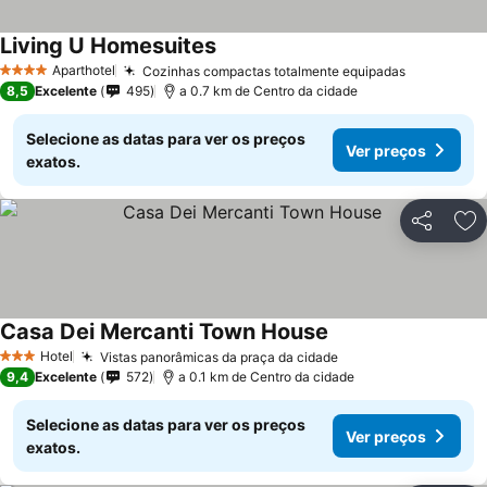
Living U Homesuites
Aparthotel
Cozinhas compactas totalmente equipadas
4 Estrelas
8,5
Excelente
495
a 0.7 km de Centro da cidade
Selecione as datas para ver os preços
Ver preços
exatos.
Partilhar
Ad
Casa Dei Mercanti Town House
Hotel
Vistas panorâmicas da praça da cidade
3 Estrelas
9,4
Excelente
572
a 0.1 km de Centro da cidade
Selecione as datas para ver os preços
Ver preços
exatos.