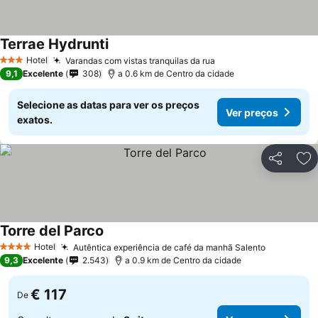
Terrae Hydrunti
Hotel
Varandas com vistas tranquilas da rua
3 Estrelas
9,1
Excelente
308
a 0.6 km de Centro da cidade
Selecione as datas para ver os preços
Ver preços
exatos.
Partilhar
Ad
Torre del Parco
Hotel
Autêntica experiência de café da manhã Salento
4 Estrelas
9,3
Excelente
2.543
a 0.9 km de Centro da cidade
€ 117
De