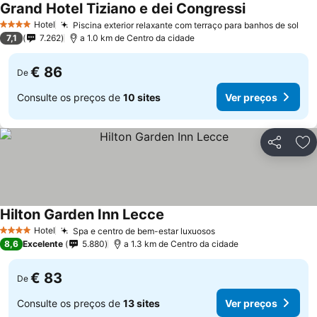
Grand Hotel Tiziano e dei Congressi
Hotel
Piscina exterior relaxante com terraço para banhos de sol
4 Estrelas
7,1
7.262
a 1.0 km de Centro da cidade
€ 86
De
Consulte os preços de
10 sites
Ver preços
Partilhar
Ad
Hilton Garden Inn Lecce
Hotel
Spa e centro de bem-estar luxuosos
4 Estrelas
8,6
Excelente
5.880
a 1.3 km de Centro da cidade
€ 83
De
Consulte os preços de
13 sites
Ver preços