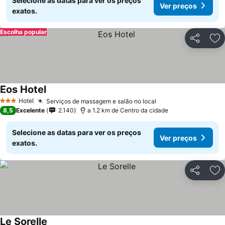
Selecione as datas para ver os preços
Ver preços
exatos.
Escolha popular
Partilhar
Ad
Eos Hotel
Hotel
Serviços de massagem e salão no local
3 Estrelas
8,5
Excelente
2.140
a 1.2 km de Centro da cidade
Selecione as datas para ver os preços
Ver preços
exatos.
Partilhar
Ad
Le Sorelle