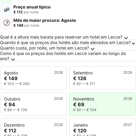
Preço anual típico
€ 112
por noite
Mês de maior procura: Agosto
€ 149
por noite
Perguntas Frequentes sobre Lecce
Qual é a altura mais barata para reservar um hotel em Lecce?
Quando é que os preços dos hotéis são mais elevados em Lecce?
Quanto custa, por noite, um hotel em Lecce?
Como é que os preços dos hotéis em Lecce variam ao longo do
ano?
Agosto
2026
Setembro
2026
€ 149
€ 126
€ 103
—
€ 240
€ 92
—
€ 211
Outubro
2026
Novembro
2026
€ 94
€ 69
€ 84
—
€ 136
€ 50
—
€ 104
Dezembro
2026
Janeiro
2027
€ 112
€ 120
€ 60
—
€ 238
€ 84
—
€ 198