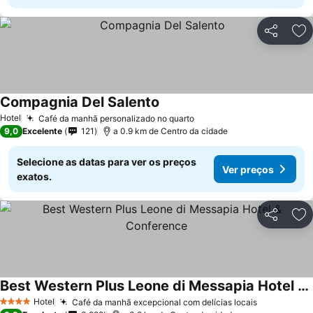
Partilhar
Ad
Compagnia Del Salento
Hotel
Café da manhã personalizado no quarto
9,0
Excelente
121
a 0.9 km de Centro da cidade
Selecione as datas para ver os preços
Ver preços
exatos.
Partilhar
Ad
Best Western Plus Leone di Messapia Hotel & Conference
Hotel
Café da manhã excepcional com delícias locais
4 Estrelas