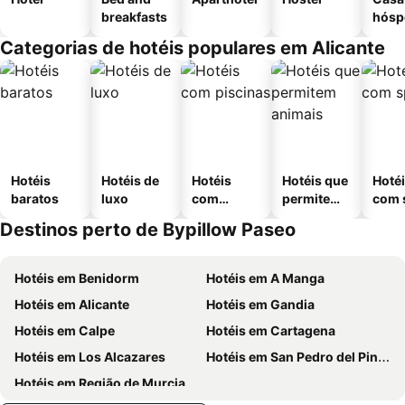
breakfasts
hósp
Categorias de hotéis populares em Alicante
Hotéis
Hotéis de
Hotéis
Hotéis que
Hoté
baratos
luxo
com
permitem
com 
piscinas
animais
Destinos perto de Bypillow Paseo
Hotéis em Benidorm
Hotéis em A Manga
Hotéis em Alicante
Hotéis em Gandia
Hotéis em Calpe
Hotéis em Cartagena
Hotéis em Los Alcazares
Hotéis em San Pedro del Pinatar
Hotéis em Região de Murcia