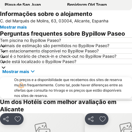
Playa de San Juan
Benidorm Old Town
Informações sobre o alojamento
Benidorm Palace
El Postiguet
C. del Marqués de Molins, 63, 03004, Alicante, Espanha
Estación de autobuses
Centro
Mostrar mais
Isla de Benidorm
Marina de Alicante
Perguntas frequentes sobre Bypillow Paseo
Festilandia
Aqualandia
Tem piscina no Bypillow Paseo?
Animais de estimação são permitidos no Bypillow Paseo?
Platja de La Cala de Finestrat
Playa de la Ermita
Tem estacionamento disponível no Bypillow Paseo?
Avenida Jaime I
Centro
Qual é o horário de check-in e check-out no Bypillow Paseo?
Onde está localizado o Bypillow Paseo?
Aqua Natura
Comunidad Valenciana day
Mostrar mais
Gran Playa
Varadero
Os preços e a disponibilidade que recebemos dos sites de reserva
Isla de Tabarca
Estación de Autobuses de Alicante
mudam frequentemente. Como tal, pode haver diferenças entre as
Raco de Loix
Torrellano
ofertas que consulta no trivago e os preços que estão disponíveis
nos sites de reserva.
Ermita de Sanz
Campoamor
Um dos Hotéis com melhor avaliação em
Casino Mediterráneo
Parc d'Elx
Alicante
Mercado
Plaza de Toros de Alicante
Partilhar
Adicionar aos favoritos
Partilhar
Adicionar aos
Cala Mal Pas
Albufereta