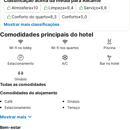
Classificação acima da média para Alicante
Atmosfera
•
10
Limpeza
•
9,4
Serviço
•
8,6
Conforto do quarto
•
8,3
Conforto
•
5,0
Mostrar mais classificações
Comodidades principais do hotel
Wi-fi no lobby
Wi-fi nos quartos
Piscina
Estacionamento
A/C
Bar no hotel
Ginásio
Todas as comodidades
Comodidades do alojamento
Café
Ginásio
Estacionamento
Terraço
Mostrar mais
Bem-estar