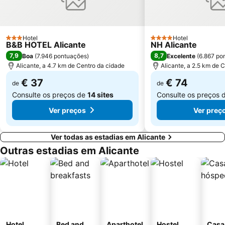
Arenals del Sol
El Cisne
Foietes
de l'Albir
El Carabassi
Estación de tren FGV
Hotel
Hotel
3 Estrelas
4 Estrelas
B&B HOTEL Alicante
NH Alicante
de La Mata
Terra Natura
7,9
8,7
Boa
(
7.946 pontuações
)
Excelente
(
6.867 po
Calas Santa Pola del Este
Levante
Alicante, a 4.7 km de Centro da cidade
Alicante, a 2.5 km de 
Balcony of the Mediterranean
Punta Prima
€ 37
€ 74
de
de
Consulte os preços de
14 sites
Consulte os preços 
Ver preços
Ver preç
Ver todas as estadias em Alicante
Outras estadias em Alicante
Hotel
Bed and
Aparthotel
Hostel
Casa