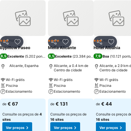
Hotel
Hotel
Hotel
3 Estrelas
4 Estrelas
3 Estrelas
Partilhar
Adicionar aos favoritos
Partilhar
Adicionar aos favoritos
Partilhar
Adicionar
Bypillow Paseo
Melia Alicante
Hotel Albahia
8,5
8,5
7,9
Excelente
(
5.202 pontuações
Excelente
)
(
23.384 pontuações
Boa
)
(
10.121 pont
Alicante, Espanha
Alicante, a 0.4 km de
Alicante, a 2.9 km 
Centro da cidade
Centro da cidade
Wi-Fi grátis
Wi-Fi grátis
Wi-Fi grátis
Piscina
Piscina
Piscina
Estacionamento
Estacionamento
Estacionamento
€ 67
€ 131
€ 44
de
de
de
Consulte os preços de
4
Consulte os preços de
Consulte os preços d
sites
16 sites
16 sites
Ver preços
Ver preços
Ver preços