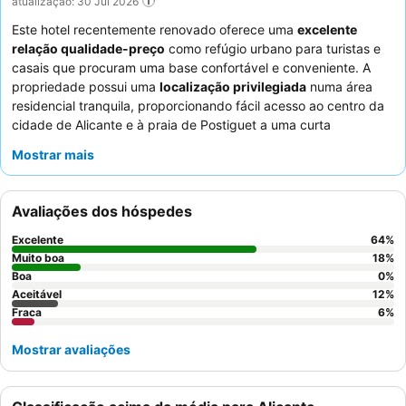
atualização: 30 Jul 2026
Este hotel recentemente renovado oferece uma
excelente
relação qualidade-preço
como refúgio urbano para turistas e
casais que procuram uma base confortável e conveniente. A
propriedade possui uma
localização privilegiada
numa área
residencial tranquila, proporcionando fácil acesso ao centro da
cidade de Alicante e à praia de Postiguet a uma curta
caminhada. Os hóspedes podem beneficiar do prático
espaço
Mostrar mais
de coworking
e dos cacifos para bagagem. Os funcionários
recebem consistentemente muitos elogios pelo seu serviço
simpático e profissional, complementando um buffet de
Avaliações dos hóspedes
pequeno-almoço elogiado pela sua variedade e ofertas frescas.
Para uma experiência mais tranquila, os hóspedes são
Excelente
64
%
aconselhados a solicitar um quarto virado para o jardim.
Muito boa
18
%
Boa
0
%
Aceitável
12
%
Fraca
6
%
Mostrar avaliações