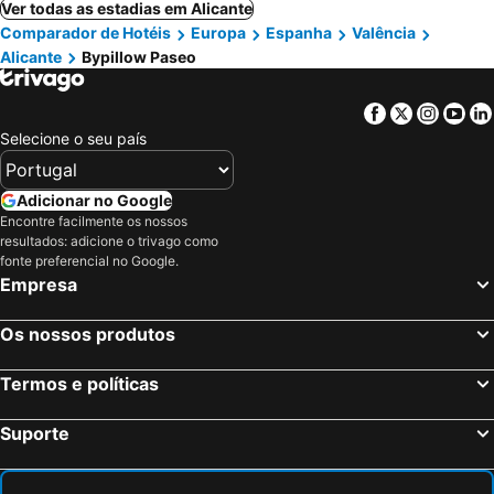
Ver todas as estadias em Alicante
Comparador de Hotéis
Europa
Espanha
Valência
Alicante
Bypillow Paseo
Facebook
Twitter
Insta
Yo
Selecione o seu país
Adicionar no Google
Encontre facilmente os nossos
resultados: adicione o trivago como
fonte preferencial no Google.
Empresa
Os nossos produtos
Termos e políticas
Suporte