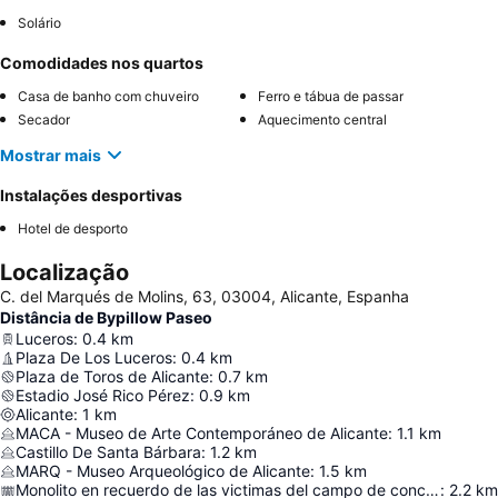
Solário
Comodidades nos quartos
Casa de banho com chuveiro
Ferro e tábua de passar
Secador
Aquecimento central
Mostrar mais
Instalações desportivas
Hotel de desporto
Localização
C. del Marqués de Molins, 63, 03004, Alicante, Espanha
Distância de Bypillow Paseo
Luceros
:
0.4
km
Plaza De Los Luceros
:
0.4
km
Plaza de Toros de Alicante
:
0.7
km
Estadio José Rico Pérez
:
0.9
km
Alicante
:
1
km
MACA - Museo de Arte Contemporáneo de Alicante
:
1.1
km
Castillo De Santa Bárbara
:
1.2
km
MARQ - Museo Arqueológico de Alicante
:
1.5
km
Monolito en recuerdo de las victimas del campo de concentración de Los Almendros
:
2.2
km