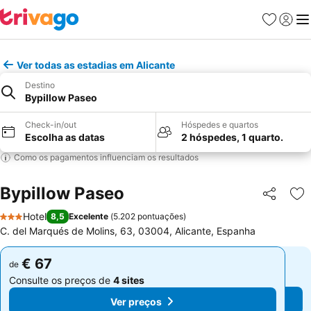
Favoritos
Iniciar
Me
Ver todas as estadias em Alicante
Destino
Bypillow Paseo
Check-in/out
Hóspedes e quartos
Escolha as datas
2 hóspedes, 1 quarto.
Como os pagamentos influenciam os resultados
Bypillow Paseo
Partilhar
Ad
Hotel
8,5
Excelente
(
5.202 pontuações
)
3 Estrelas
C. del Marqués de Molins, 63, 03004, Alicante, Espanha
€ 67
€ 67
de
de
Consulte os preços de
4 sites
Consulte os preços de
4 sites
Ver preços
Ver preços