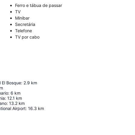
Ferro e tábua de passar
TV
Minibar
Secretária
Telefone
TV por cabo
l El Bosque
:
2.9
km
m
ario
:
6
km
nia
:
12.1
km
sano
:
13.2
km
tional Airport
:
16.3
km