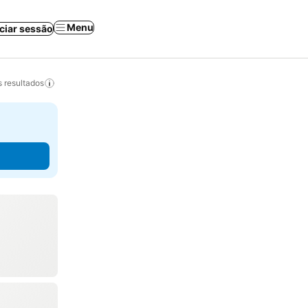
Menu
iciar sessão
 resultados