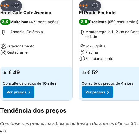
Adicionar aos favoritos
Adicionar aos favor
Hotel
Hotel
3 Estrelas
3 Estrelas
Partilhar
Partilhar
Hotel Cafe Cafe Avenida
El Prado Ecohotel
8,0
8,9
Muito boa
(
421 pontuações
)
Excelente
(
650 pontuações
)
Armenia, Colômbia
Montenegro, a 11.2 km de Cent
cidade
Estacionamento
Wi-Fi grátis
Restaurante
Piscina
Estacionamento
Ver preços
Ver preços
€ 49
€ 52
de
de
Consulte os preços de
10 sites
Consulte os preços de
4 sites
Ver preços
Ver preços
Tendência dos preços
Com base nos preços mais baixos no trivago durante os últimos 30 
€ 0