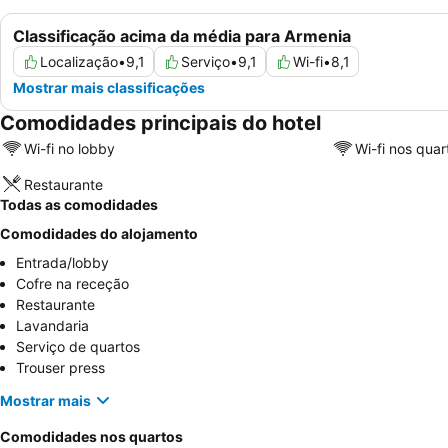
Classificação acima da média para Armenia
Localização
•
9,1
Serviço
•
9,1
Wi-fi
•
8,1
Mostrar mais classificações
Comodidades principais do hotel
Wi-fi no lobby
Wi-fi nos quar
Restaurante
Todas as comodidades
Comodidades do alojamento
Entrada/lobby
Cofre na receção
Restaurante
Lavandaria
Serviço de quartos
Trouser press
Mostrar mais
Comodidades nos quartos