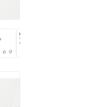
Passeios para o Parque do Café
e
Você pode reservar facilmente passeios para o famoso
Café da Colômbia, que fica a apenas 19 km, diretamente