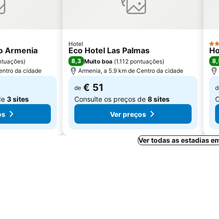
Hotel
3 E
o Armenia
Eco Hotel Las Palmas
Ho
8,3
8,
ntuações
)
Muito boa
(
1.112 pontuações
)
entro da cidade
Armenia, a 5.9 km de Centro da cidade
€ 51
de
d
de
3 sites
Consulte os preços de
8 sites
C
os
Ver preços
Ver todas as estadias 