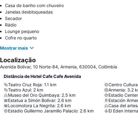
Casa de banho com chuveiro
Janelas desbloqueadas
Secador
Rádio
Lounge pequeno
Cofre no quarto
Mostrar mais
Localização
Avenida Bolivar, 10 Norte-84, Armenia, 630004, Colômbia
Distância de Hotel Cafe Cafe Avenida
Teatro Cruz Roja
:
1.1
km
Centro Cultura
Teatro Azul
:
2
km
Armenia
:
3.2
k
Museo del Oro Quimbaya
:
2.5
km
Estadio Centen
Estatua a Simón Bolívar
:
2.6
km
Estación Arme
Locomotora La Negrita
:
2.6
km
Casa del arte
Estadio Guillermo Jaramillo Palacio
:
2.6
km
El Eden Interna