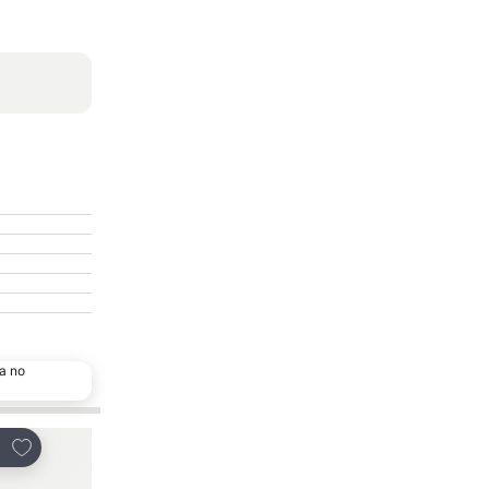
a no
Adicionar aos favoritos
Adicionar aos favor
tilhar
Partilhar