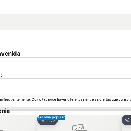
Ampliar mapa
Avenida
a?
m frequentemente. Como tal, pode haver diferenças entre as ofertas que consult
enia
Escolha popular
avoritos
Adicionar aos favoritos
Partilhar
Par