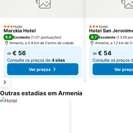
Hotel
Hotel
3 Estrelas
3 Estrelas
Marckia Hotel
Hotel San Jeronim
8,6
8,7
Excelente
(
1.121 pontuações
)
Excelente
(
1.336 po
Armenia, a 0.8 km de Centro da cidade
Armenia, a 1.2 km de C
€ 56
€ 54
de
de
Consulte os preços de
4 sites
Consulte os preços 
Ver preços
Ver preç
Outras estadias em Armenia