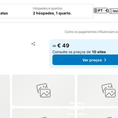
Hóspedes e quartos
PT · €
In
datas
2 hóspedes, 1 quarto.
Como os pagamentos influenciam os
Adicionar aos favoritos
€ 49
de
Partilhar
Consulte os preços de
10 sites
Ver preços