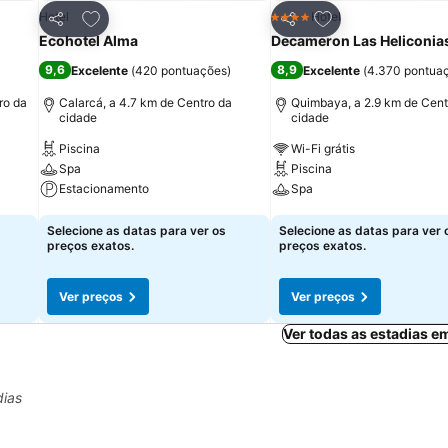
itos
Adicionar aos favoritos
Adicionar aos fav
Hotel
Hotel
4 Estrelas
Partilhar
Partilhar
Ecohotel Alma
Decameron Las Heliconia
9,6
8,9
Excelente
(
420 pontuações
)
Excelente
(
4.370 pontua
ro da
Calarcá, a 4.7 km de Centro da
Quimbaya, a 2.9 km de Cent
cidade
cidade
Piscina
Wi-Fi grátis
Spa
Piscina
Estacionamento
Spa
Ver preços
Ver preços
Selecione as datas para ver os
Selecione as datas para ver 
preços exatos.
preços exatos.
Ver preços
Ver preços
Ver todas as estadias 
dias