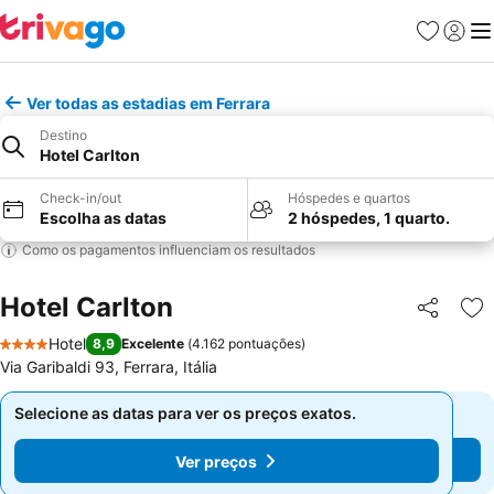
Favoritos
Iniciar
Me
Ver todas as estadias em Ferrara
Destino
Hotel Carlton
Check-in/out
Hóspedes e quartos
Escolha as datas
2 hóspedes, 1 quarto.
Como os pagamentos influenciam os resultados
Hotel Carlton
Partilhar
Ad
Hotel
8,9
Excelente
(
4.162 pontuações
)
4 Estrelas
Via Garibaldi 93, Ferrara, Itália
Selecione as datas para ver os preços exatos.
Selecione as datas para ver os preços exatos.
Ver preços
Ver preços