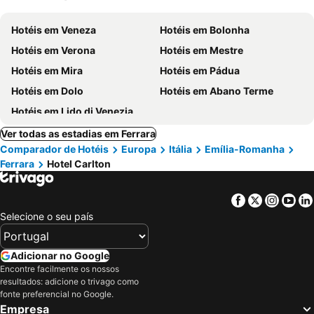
Hotéis em Veneza
Hotéis em Bolonha
Hotéis em Verona
Hotéis em Mestre
Hotéis em Mira
Hotéis em Pádua
Hotéis em Dolo
Hotéis em Abano Terme
Hotéis em Lido di Venezia
Ver todas as estadias em Ferrara
Comparador de Hotéis
Europa
Itália
Emília-Romanha
Ferrara
Hotel Carlton
Facebook
Twitter
Insta
Yo
Selecione o seu país
Adicionar no Google
Encontre facilmente os nossos
resultados: adicione o trivago como
fonte preferencial no Google.
Empresa