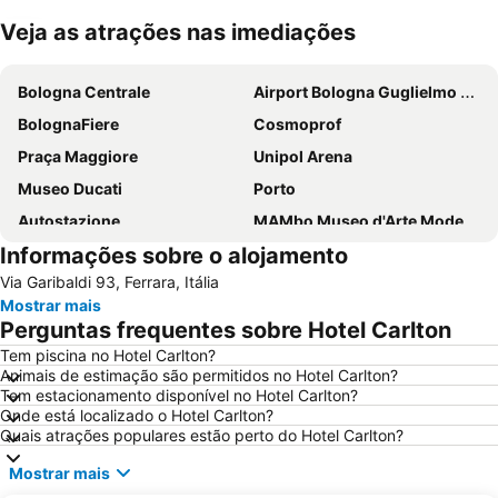
Veja as atrações nas imediações
Ampliar mapa
Bologna Centrale
Airport Bologna Guglielmo Marconi
BolognaFiere
Cosmoprof
Praça Maggiore
Unipol Arena
Museo Ducati
Porto
Autostazione
MAMbo Museo d'Arte Moderna di Bologna
Informações sobre o alojamento
Fontana del Nettuno
Saragozza
Via Garibaldi 93, Ferrara, Itália
Santuario della Madonna di San Luca
Castello Estense
Mostrar mais
Fiera di Santa Lucia
Basílica de São Petrônio
Perguntas frequentes sobre Hotel Carlton
Pescara
Pilastro
Tem piscina no Hotel Carlton?
Animais de estimação são permitidos no Hotel Carlton?
San Donato
Tem estacionamento disponível no Hotel Carlton?
Onde está localizado o Hotel Carlton?
Quais atrações populares estão perto do Hotel Carlton?
Mostrar mais