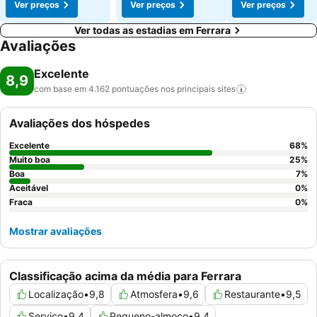
Ver preços
Ver preços
Ver preços
Ver todas as estadias em Ferrara
Avaliações
Excelente
8,9
com base em 4.162 pontuações nos principais
sites
Avaliações dos hóspedes
Excelente
68
%
Muito boa
25
%
Boa
7
%
Aceitável
0
%
Fraca
0
%
Mostrar avaliações
Classificação acima da média para Ferrara
Localização
•
9,8
Atmosfera
•
9,6
Restaurante
•
9,5
Serviço
•
9,4
Pequeno-almoço
•
9,4