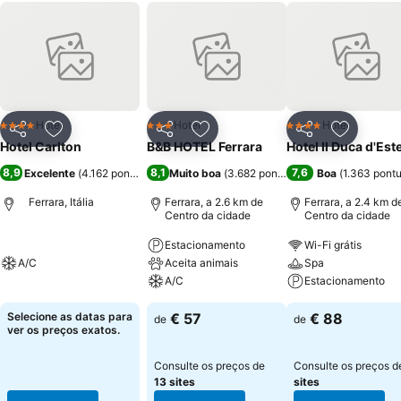
Hotel
Hotel
Hotel
4 Estrelas
3 Estrelas
4 Estrelas
Partilhar
Adicionar aos favoritos
Partilhar
Adicionar aos favoritos
Partilhar
Adicionar
Hotel Carlton
B&B HOTEL Ferrara
Hotel Il Duca d'Est
8,9
8,1
7,6
Excelente
(
4.162 pontuações
Muito boa
)
(
3.682 pontuações
Boa
)
(
1.363 pont
Ferrara, Itália
Ferrara, a 2.6 km de
Ferrara, a 2.4 km d
Centro da cidade
Centro da cidade
Estacionamento
Wi-Fi grátis
A/C
Aceita animais
Spa
A/C
Estacionamento
Selecione as datas para
€ 57
€ 88
de
de
ver os preços exatos.
Consulte os preços de
Consulte os preços 
13 sites
sites