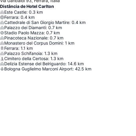
Via Garibaldi 93, Ferrara, Itália
Distância de Hotel Carlton
Este Castle
:
0.3
km
Ferrara
:
0.4
km
Cattedrale di San Giorgio Martire
:
0.4
km
Palazzo dei Diamanti
:
0.7
km
Stadio Paolo Mazza
:
0.7
km
Pinacoteca Nazionale
:
0.7
km
Monastero del Corpus Domini
:
1
km
Ferrara
:
1.1
km
Palazzo Schifanoia
:
1.3
km
Cimitero della Certosa
:
1.3
km
Delizia Estense del Belriguardo
:
14.6
km
Bologna Guglielmo Marconi Airport
:
42.5
km