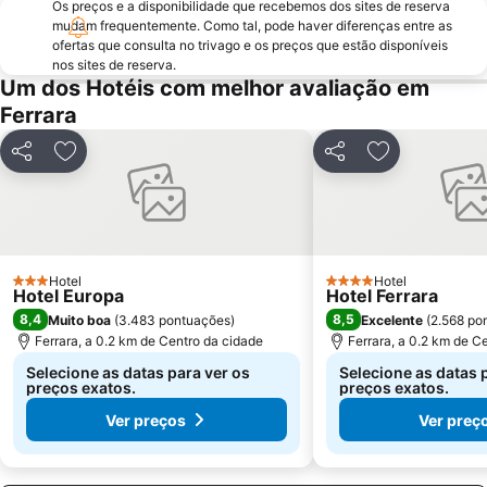
Os preços e a disponibilidade que recebemos dos sites de reserva
mudam frequentemente. Como tal, pode haver diferenças entre as
ofertas que consulta no trivago e os preços que estão disponíveis
nos sites de reserva.
Um dos Hotéis com melhor avaliação em
Ferrara
Partilhar
Adicionar aos favoritos
Partilhar
Adicionar aos
Hotel
Hotel
3 Estrelas
4 Estrelas
Hotel Europa
Hotel Ferrara
8,4
8,5
Muito boa
(
3.483 pontuações
)
Excelente
(
2.568 po
Ferrara, a 0.2 km de Centro da cidade
Ferrara, a 0.2 km de C
Selecione as datas para ver os
Selecione as datas 
preços exatos.
preços exatos.
Ver preços
Ver preç