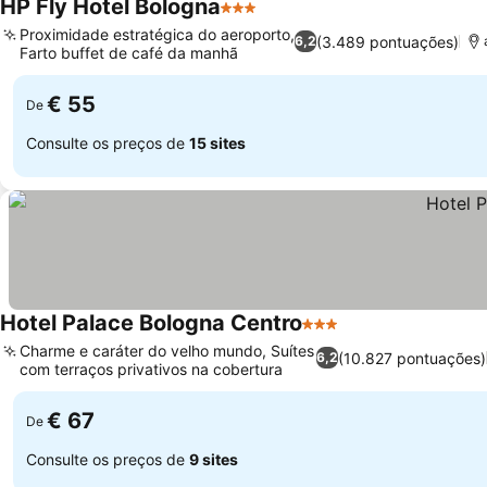
HP Fly Hotel Bologna
3 Estrelas
Proximidade estratégica do aeroporto,
(3.489 pontuações)
6,2
Farto buffet de café da manhã
€ 55
De
Consulte os preços de
15 sites
Hotel Palace Bologna Centro
3 Estrelas
Charme e caráter do velho mundo, Suítes
(10.827 pontuações)
6,2
com terraços privativos na cobertura
€ 67
De
Consulte os preços de
9 sites