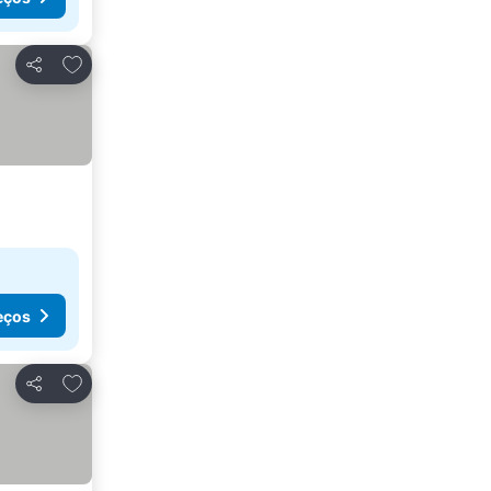
Adicionar aos favoritos
Partilhar
eços
Adicionar aos favoritos
Partilhar