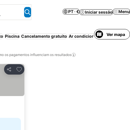
PT · €
Menu
Iniciar sessão
.
Ver mapa
to
Piscina
Cancelamento gratuito
Ar condicionado
Aparthotel
S
o os pagamentos influenciam os resultados
Adicionar aos favoritos
Partilhar