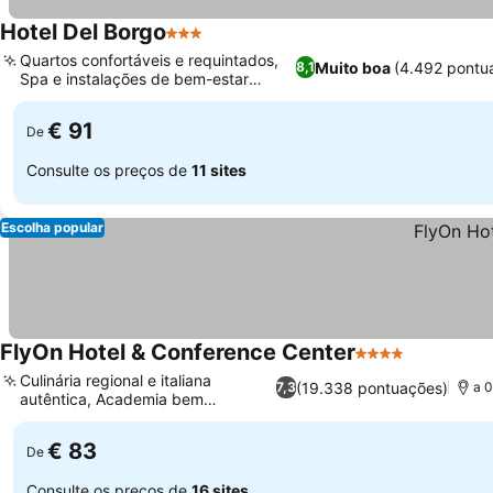
Hotel Del Borgo
3 Estrelas
Quartos confortáveis e requintados,
Muito boa
(4.492 pontu
8,1
Spa e instalações de bem-estar
relaxantes
€ 91
De
Consulte os preços de
11 sites
Escolha popular
FlyOn Hotel & Conference Center
4 Estrelas
Culinária regional e italiana
(19.338 pontuações)
7,3
a 0
autêntica, Academia bem
equipada
€ 83
De
Consulte os preços de
16 sites