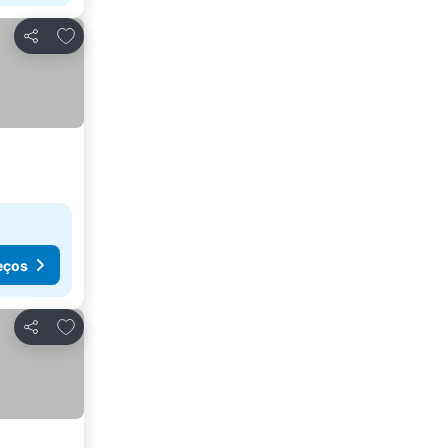
Adicionar aos favoritos
Partilhar
eços
Adicionar aos favoritos
Partilhar