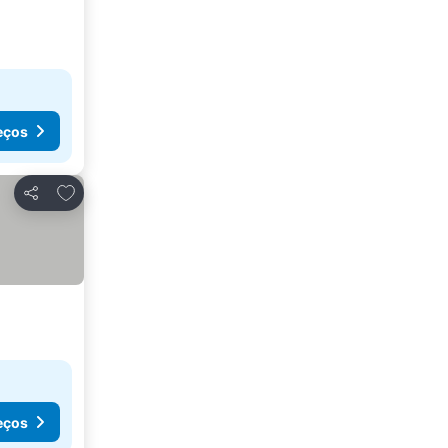
eços
Adicionar aos favoritos
Partilhar
eços