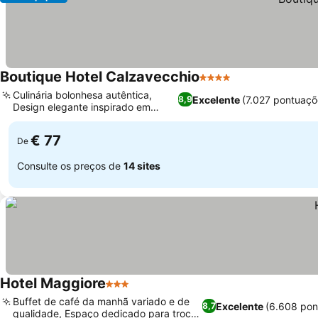
Boutique Hotel Calzavecchio
4 Estrelas
Culinária bolonhesa autêntica,
Excelente
(7.027 pontuaçõ
8,9
Design elegante inspirado em
Fornasetti
€ 77
De
Consulte os preços de
14 sites
Hotel Maggiore
3 Estrelas
Buffet de café da manhã variado e de
Excelente
(6.608 pon
8,7
qualidade, Espaço dedicado para troca