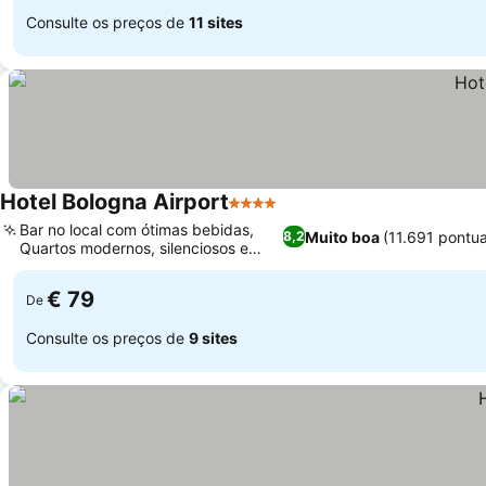
Consulte os preços de
11 sites
Hotel Bologna Airport
4 Estrelas
Bar no local com ótimas bebidas,
Muito boa
(11.691 pontu
8,2
Quartos modernos, silenciosos e
elegantes
€ 79
De
Consulte os preços de
9 sites