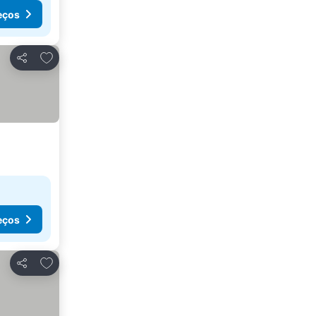
eços
Adicionar aos favoritos
Partilhar
eços
Adicionar aos favoritos
Partilhar