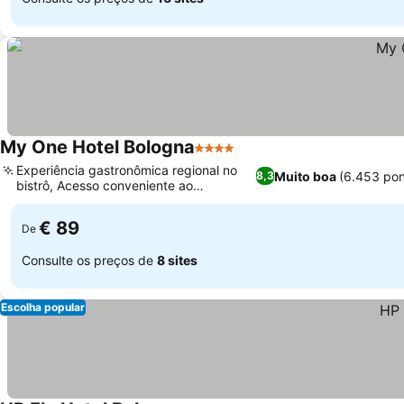
My One Hotel Bologna
4 Estrelas
Experiência gastronômica regional no
Muito boa
(6.453 po
8,3
bistrô, Acesso conveniente ao
transporte público
€ 89
De
Consulte os preços de
8 sites
Escolha popular