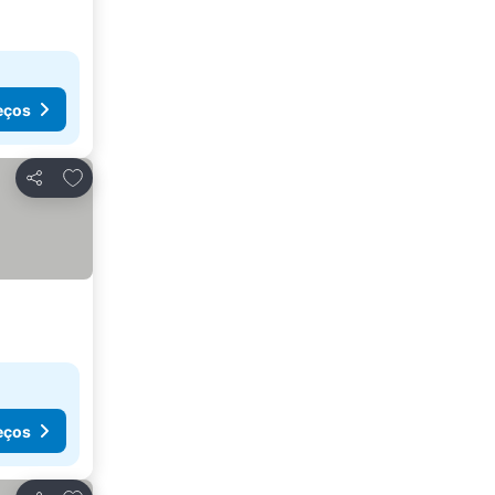
eços
Adicionar aos favoritos
Partilhar
eços