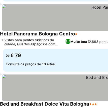
Hotel Panorama Bologna Centro
1 Estrelas
Vistas para pontos turísticos da
Muito boa
(2.893 pont
8,4
cidade, Quartos espaçosos com
charme clássico
€ 79
De
Consulte os preços de
10 sites
Bed and Breakfast Dolce Vita Bologna
3 Estrelas