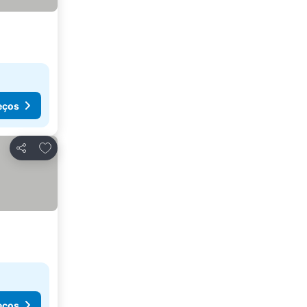
eços
Adicionar aos favoritos
Partilhar
eços