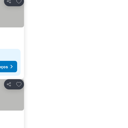
Adicionar aos favoritos
Partilhar
eços
Adicionar aos favoritos
Partilhar