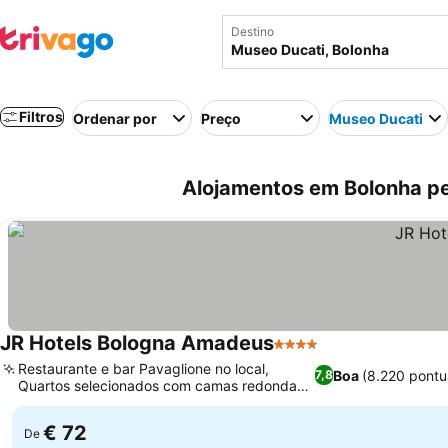
Destino
Filtros
Ordenar por
Preço
Museo Ducati
Alojamentos em Bolonha per
JR Hotels Bologna Amadeus
4 Estrelas
Restaurante e bar Pavaglione no local,
Boa
(8.220 pontu
7,8
Quartos selecionados com camas redondas
exclusivas
€ 72
De