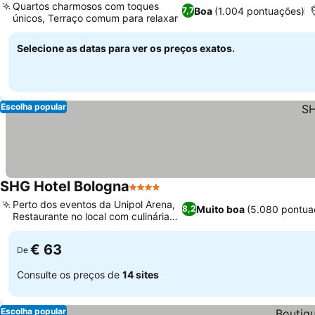
Quartos charmosos com toques
Boa
(1.004 pontuações)
7,7
únicos, Terraço comum para relaxar
Selecione as datas para ver os preços exatos.
Escolha popular
SHG Hotel Bologna
4 Estrelas
Perto dos eventos da Unipol Arena,
Muito boa
(5.080 pontua
8,2
Restaurante no local com culinária
local
€ 63
De
Consulte os preços de
14 sites
Escolha popular