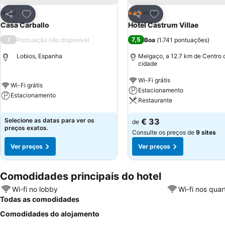
Adicionar aos favoritos
Adicionar aos favor
Hotel
Hotel
3 Estrelas
Partilhar
Partilhar
Casa Carballo
Hotel Castrum Villae
/
7,5
Pontuação não disponível
Boa
(
1.741 pontuações
)
Lobios, Espanha
Melgaço, a 12.7 km de Centro 
cidade
Wi-Fi grátis
Wi-Fi grátis
Estacionamento
Estacionamento
Restaurante
Selecione as datas para ver os
€ 33
de
preços exatos.
Consulte os preços de
9 sites
Ver preços
Ver preços
Comodidades principais do hotel
Wi-fi no lobby
Wi-fi nos quar
Todas as comodidades
Comodidades do alojamento