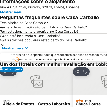
Informações sobre o alojamento
Rúa A Cruz nº56, Puxedo, 32879, Lobios, Espanha
Mostrar mais
Perguntas frequentes sobre Casa Carballo
Tem piscina no Casa Carballo?
Animais de estimação são permitidos no Casa Carballo?
Tem estacionamento disponível no Casa Carballo?
Onde está localizado o Casa Carballo?
Quais atrações populares estão perto do Casa Carballo?
Mostrar mais
Os preços e a disponibilidade que recebemos dos sites de reserva muda
trivago e os preços que estão disponíveis nos sites de reserva.
Um dos Hotéis com melhor avaliação em Lobi
Escolha popular
Adicionar aos favoritos
Adicionar aos
Partilhar
Partilhar
Hotel
Hotel
3 Estrelas
Aldeia de Pontes - Castro Laboreiro
Chuca House