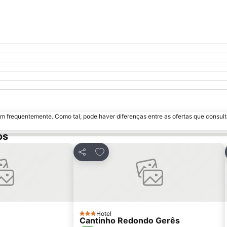
m frequentemente. Como tal, pode haver diferenças entre as ofertas que consult
os
 favoritos
Adicionar aos favoritos
Partilhar
Hotel
3 Estrelas
Cantinho Redondo Gerês