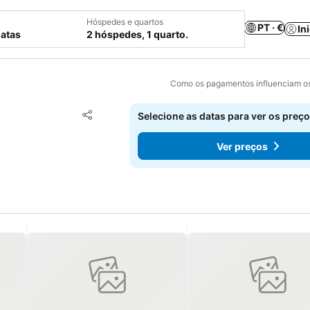
Hóspedes e quartos
PT · €
In
datas
2 hóspedes, 1 quarto.
Como os pagamentos influenciam os
Adicionar aos favoritos
Selecione as datas para ver os preço
Partilhar
Ver preços