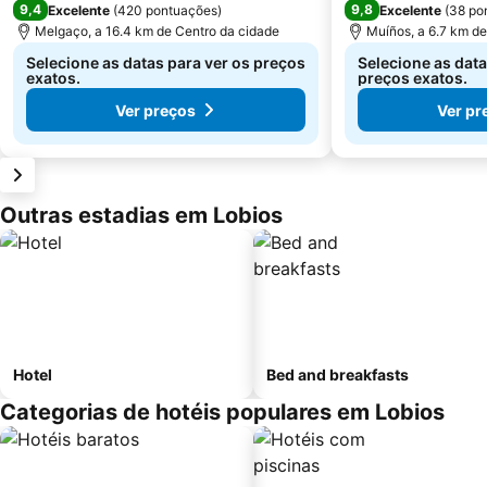
9,4
9,8
Excelente
(
420 pontuações
)
Excelente
(
38 po
Melgaço, a 16.4 km de Centro da cidade
Muíños, a 6.7 km de
Selecione as datas para ver os preços
Selecione as data
exatos.
preços exatos.
Ver preços
Ver pr
Outras estadias em Lobios
Hotel
Bed and breakfasts
Categorias de hotéis populares em Lobios