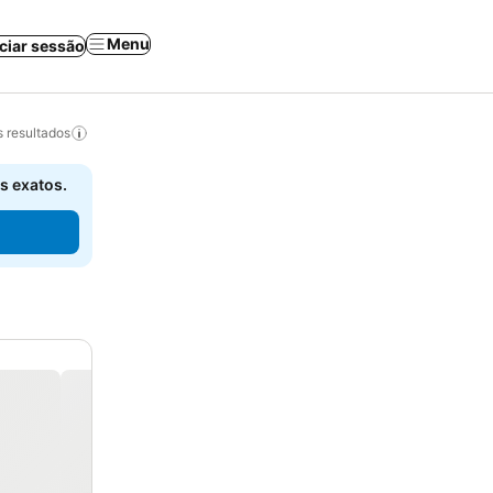
Menu
iciar sessão
 resultados
s exatos.