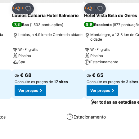
itos
Adicionar aos favoritos
Adicionar aos fav
Hotel
Hotel
4 Estrelas
3 Estrelas
Partilhar
Partilhar
Lobios Caldaria Hotel Balneario
Hotel Vista Bela do Gerês
7,8
8,9
Boa
(
1.533 pontuações
)
Excelente
(
877 pontuaçõ
da
Lobios, a 4.9 km de Centro da cidade
Montalegre, a 13.3 km de C
cidade
Wi-Fi grátis
Wi-Fi grátis
Piscina
Piscina
Spa
Estacionamento
€ 68
€ 65
de
de
Consulte os preços de
17 sites
Consulte os preços de
2 sites
Ver preços
Ver preços
Ver todas as estadias
tos
Estacionamento