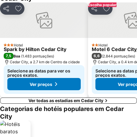
Escolha popular
Partilhar
Adicionar aos favoritos
Partilhar
Adicionar aos
Hotel
Hotel
3 Estrelas
2 Estrelas
Spark by Hilton Cedar City
Motel 6 Cedar City
7,5
6,6
Boa
(
1.483 pontuações
)
(
2.844 pontuações
)
Cedar City, a 2.7 km de Centro da cidade
Cedar City, a 0.4 km d
Selecione as datas para ver os
Selecione as datas 
preços exatos.
preços exatos.
Ver preços
Ver preç
Ver todas as estadias em Cedar City
Categorias de hotéis populares em Cedar
City