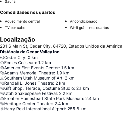
Sauna
Comodidades nos quartos
Aquecimento central
Ar condicionado
TV por cabo
Wi-fi grátis nos quartos
Localização
281 S Main St, Cedar City, 84720, Estados Unidos da América
Distância de Cedar Valley Inn
Cedar City
:
0
km
Eccles Coliseum
:
1.2
km
America First Events Center
:
1.5
km
Adam’s Memorial Theatre
:
1.9
km
Southern Utah Museum of Art
:
2
km
Randall L. Jones Theatre
:
2
km
Gift Shop, Terrace, Costume Studio
:
2.1
km
Utah Shakespeare Festival
:
2.2
km
Frontier Homestead State Park Museum
:
2.4
km
Heritage Center Theater
:
2.4
km
Harry Reid International Airport
:
255.8
km