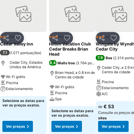
Hotel
Hotel
Hotel
2 Estrelas
3 Estrelas
3 Estrelas
Partilhar
Adicionar aos favoritos
Partilhar
Adicionar aos favoritos
Partilhar
Adicionar
Cedar Valley Inn
Hilton Vacation Club
Wingate by Wynd
Cedar Breaks Brian
Cedar City
7,1
(
1.071 pontuações
)
Head
7,9
Boa
(
2.314 pont
Cedar City, Estados
8,4
Muito boa
(
3.764 pontuações
)
Unidos da América
Cedar City, a 2.9 k
Centro da cidade
Brian Head, a 0.8 km de
Wi-Fi grátis
Centro da cidade
Piscina
Piscina
Wi-Fi grátis
Estacionamento
Estacionamento
Piscina
A/C
Spa
Selecione as datas para
ver os preços exatos.
€ 53
de
Selecione as datas para
Consulte os preços 
ver os preços exatos.
sites
Ver preços
Ver preços
Ver preços