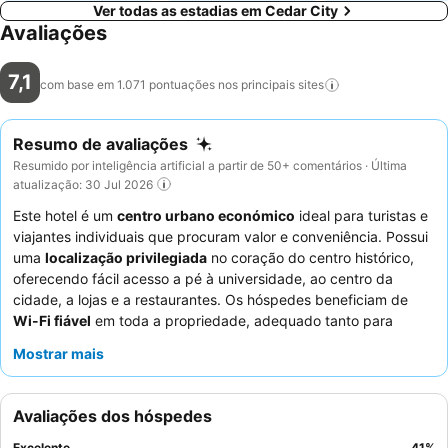
Ver todas as estadias em Cedar City
Avaliações
7,1
com base em 1.071 pontuações nos principais
sites
Resumo de avaliações
Resumido por inteligência artificial a partir de 50+ comentários · Última
atualização: 30 Jul 2026
Este hotel é um
centro urbano económico
ideal para turistas e
viajantes individuais que procuram valor e conveniência. Possui
uma
localização privilegiada
no coração do centro histórico,
oferecendo fácil acesso a pé à universidade, ao centro da
cidade, a lojas e a restaurantes. Os hóspedes beneficiam de
Wi-Fi fiável
em toda a propriedade, adequado tanto para
trabalho como para lazer. Os
funcionários
recebem
Mostrar mais
consistentemente elogios pela sua simpatia excecional e
natureza acolhedora, garantindo uma estadia agradável. Para
uma experiência mais tranquila, os hóspedes podem considerar
Avaliações dos hóspedes
solicitar um quarto virado para longe da rua principal.
Excelente
41
%