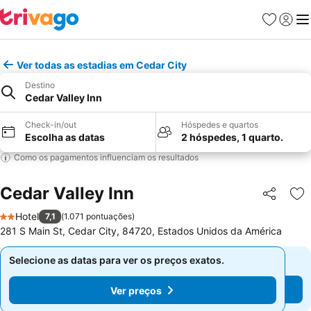
Favoritos
Iniciar
Me
Ver todas as estadias em Cedar City
Destino
Cedar Valley Inn
Check-in/out
Hóspedes e quartos
Escolha as datas
2 hóspedes, 1 quarto.
Como os pagamentos influenciam os resultados
Cedar Valley Inn
Partilhar
Ad
Hotel
7,1
(
1.071 pontuações
)
2 Estrelas
281 S Main St, Cedar City, 84720, Estados Unidos da América
Selecione as datas para ver os preços exatos.
Selecione as datas para ver os preços exatos.
Ver preços
Ver preços