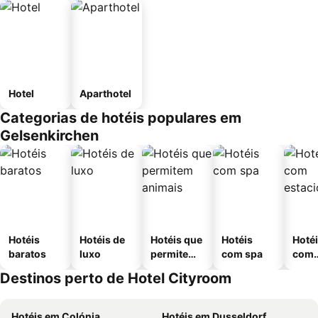
Hotel
Aparthotel
Categorias de hotéis populares em
Gelsenkirchen
Hotéis
Hotéis de
Hotéis que
Hotéis
Hoté
baratos
luxo
permitem
com spa
com
animais
esta
Destinos perto de Hotel Cityroom
ment
Hotéis em Colónia
Hotéis em Dusseldorf