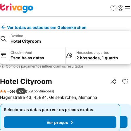
Favoritos
Iniciar
Me
Ver todas as estadias em Gelsenkirchen
Destino
Hotel Cityroom
Check-in/out
Hóspedes e quartos
Escolha as datas
2 hóspedes, 1 quarto.
Como os pagamentos influenciam os resultados
Hotel Cityroom
Partilhar
Ad
Hotel
7,2
(
179 pontuações
)
2 Estrelas
Hagenstraße 43, 45894, Gelsenkirchen, Alemanha
Selecione as datas para ver os preços exatos.
Selecione as datas para ver os preços exatos.
Ver preços
Ver preços