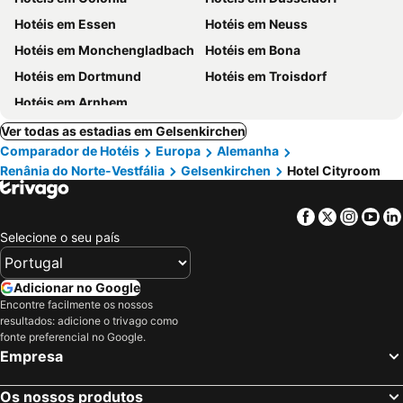
Hotéis em Essen
Hotéis em Neuss
Hotéis em Monchengladbach
Hotéis em Bona
Hotéis em Dortmund
Hotéis em Troisdorf
Hotéis em Arnhem
Ver todas as estadias em Gelsenkirchen
Comparador de Hotéis
Europa
Alemanha
Renânia do Norte-Vestfália
Gelsenkirchen
Hotel Cityroom
Facebook
Twitter
Insta
Yo
Selecione o seu país
Adicionar no Google
Encontre facilmente os nossos
resultados: adicione o trivago como
fonte preferencial no Google.
Empresa
Os nossos produtos