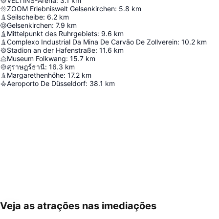
VELTINS-Arena
:
3.1
km
ZOOM Erlebniswelt Gelsenkirchen
:
5.8
km
Seilscheibe
:
6.2
km
Gelsenkirchen
:
7.9
km
Mittelpunkt des Ruhrgebiets
:
9.6
km
Complexo Industrial Da Mina De Carvão De Zollverein
:
10.2
km
Stadion an der Hafenstraße
:
11.6
km
Museum Folkwang
:
15.7
km
สุราษฎร์ธานี
:
16.3
km
Margarethenhöhe
:
17.2
km
Aeroporto De Düsseldorf
:
38.1
km
Veja as atrações nas imediações
Ampliar mapa