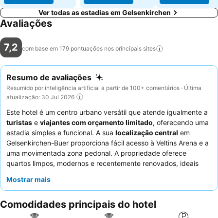
Ver todas as estadias em Gelsenkirchen
Avaliações
7,2
com base em 179 pontuações nos principais
sites
Resumo de avaliações
Resumido por inteligência artificial a partir de 100+ comentários · Última
atualização: 30 Jul 2026
Este hotel é um centro urbano versátil que atende igualmente a
turistas
e
viajantes com orçamento limitado
, oferecendo uma
estadia simples e funcional. A sua
localização central
em
Gelsenkirchen-Buer proporciona fácil acesso à Veltins Arena e a
uma movimentada zona pedonal. A propriedade oferece
quartos limpos, modernos e recentemente renovados, ideais
para estadias curtas. Os hóspedes elogiam consistentemente a
Mostrar mais
equipa simpática e atenciosa
e o pequeno-almoço satisfatório
disponível por um custo adicional. Para uma experiência mais
Comodidades principais do hotel
tranquila, os hóspedes devem considerar solicitar um quarto
que não esteja virado para a rua.