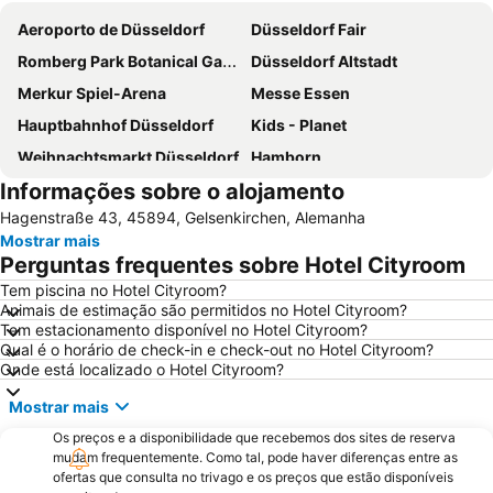
Aeroporto de Düsseldorf
Düsseldorf Fair
Romberg Park Botanical Gardens
Düsseldorf Altstadt
Merkur Spiel-Arena
Messe Essen
Hauptbahnhof Düsseldorf
Kids - Planet
Weihnachtsmarkt Düsseldorf
Hamborn
Informações sobre o alojamento
Altstadt
Dortmund Airport
Hagenstraße 43, 45894, Gelsenkirchen, Alemanha
Kaisergarten
Freisenbruch
Mostrar mais
Stockum
Movie Park Germany
Perguntas frequentes sobre Hotel Cityroom
Baerl
Kaiserswerth
Tem piscina no Hotel Cityroom?
Animais de estimação são permitidos no Hotel Cityroom?
Holthausen
Arena auf Schalke
Tem estacionamento disponível no Hotel Cityroom?
Hauptbahnhof Essen
Rüttenscheid
Qual é o horário de check-in e check-out no Hotel Cityroom?
Onde está localizado o Hotel Cityroom?
Eisenbahnmuseum Bochum-Dahlhausen
Equitana Equestrian Sports World Fair
Mostrar mais
Westfalenstadion
PPP-Tage
Os preços e a disponibilidade que recebemos dos sites de reserva
Bahnhof Düsseldorf Flughafen
Japan-Tag
mudam frequentemente. Como tal, pode haver diferenças entre as
Düsseldorf Stadtmitte
Düsseldorf-Marathon
ofertas que consulta no trivago e os preços que estão disponíveis