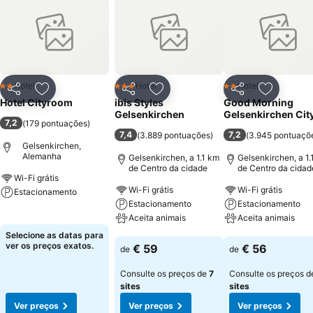
Hotel
Hotel
Hotel
2 Estrelas
3 Estrelas
2 Estrelas
Partilhar
Adicionar aos favoritos
Partilhar
Adicionar aos favoritos
Partilhar
Adicionar
Hotel Cityroom
ibis Styles
Good Morning
Gelsenkirchen
Gelsenkirchen Cit
7,2
(
179 pontuações
)
7,4
7,2
(
3.889 pontuações
)
(
3.945 pontuaçõ
Gelsenkirchen,
Alemanha
Gelsenkirchen, a 1.1 km
Gelsenkirchen, a 1.
de Centro da cidade
de Centro da cidad
Wi-Fi grátis
Wi-Fi grátis
Wi-Fi grátis
Estacionamento
Estacionamento
Estacionamento
Ver preços
Aceita animais
Aceita animais
Selecione as datas para
Ver preços
Ver preços
ver os preços exatos.
€ 59
€ 56
de
de
Consulte os preços de
7
Consulte os preços 
sites
sites
Ver preços
Ver preços
Ver preços