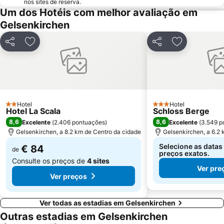
nos sites de reserva.
Oberkassel
Bismarck
Um dos Hotéis com melhor avaliação em
Werden
Dortmund Convention Center
Gelsenkirchen
Dortmund Zoo
Bahnhof Bocholt
Partilhar
Adicionar aos favoritos
Partilhar
Adicionar ao
Königsallee
Oberbilk
Benrath
Movie Park
Bochum Total festival
Bredeney
Hauptbahnhof Duisburg
Dellviertel
Hotel
Hotel
2 Estrelas
Dortmunder U
HCC Harenberg City-Center
3 Estrelas
Hotel La Scala
Schloss Berge
8,6
8,6
Excelente
(
2.406 pontuações
)
Excelente
(
3.549 p
Loh
Boot
Gelsenkirchen, a 8.2 km de Centro da cidade
Gelsenkirchen, a 6.2
Derendorf
Flingern-Nord
Selecione as datas
€ 84
de
preços exatos.
Consulte os preços de
4 sites
Ver pre
Ver preços
Ver todas as estadias em Gelsenkirchen
Outras estadias em Gelsenkirchen