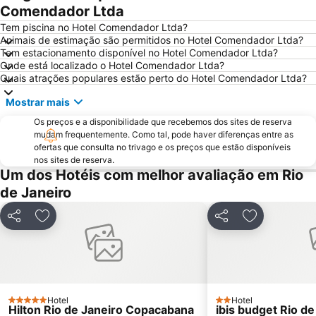
Comendador Ltda
Tem piscina no Hotel Comendador Ltda?
Animais de estimação são permitidos no Hotel Comendador Ltda?
Tem estacionamento disponível no Hotel Comendador Ltda?
Onde está localizado o Hotel Comendador Ltda?
Quais atrações populares estão perto do Hotel Comendador Ltda?
Mostrar mais
Os preços e a disponibilidade que recebemos dos sites de reserva
mudam frequentemente. Como tal, pode haver diferenças entre as
ofertas que consulta no trivago e os preços que estão disponíveis
nos sites de reserva.
Um dos Hotéis com melhor avaliação em Rio
de Janeiro
Partilhar
Adicionar aos favoritos
Partilhar
Adicionar ao
Hotel
Hotel
5 Estrelas
2 Estrelas
Hilton Rio de Janeiro Copacabana
ibis budget Rio d