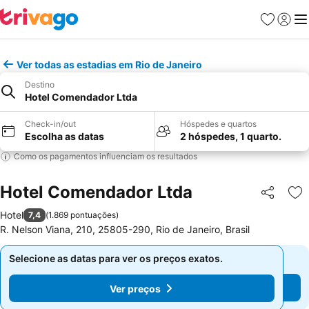
Favoritos
Iniciar
Me
Ver todas as estadias em Rio de Janeiro
Destino
Hotel Comendador Ltda
Check-in/out
Hóspedes e quartos
Escolha as datas
2 hóspedes, 1 quarto.
Como os pagamentos influenciam os resultados
Hotel Comendador Ltda
Partilhar
Ad
Hotel
7,4
(
1.869 pontuações
)
R. Nelson Viana, 210, 25805-290, Rio de Janeiro, Brasil
Selecione as datas para ver os preços exatos.
Selecione as datas para ver os preços exatos.
Ver preços
Ver preços