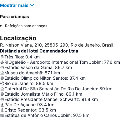
Mostrar mais
Para crianças
Refeições para crianças
Localização
R. Nelson Viana, 210, 25805-290, Rio de Janeiro, Brasil
Distância de Hotel Comendador Ltda
Três Rios
:
0.4
km
RIOgaleão - Aeroporto Internacional Tom Jobim
:
77.6
km
Estádio Vasco da Gama
:
86.7
km
Museu do Amanhã
:
87.1
km
Estádio Olímpico Nilton Santos
:
87.4
km
Rio de Janeiro
:
88.5
km
Catedral De São Sebastião Do Rio De Janeiro
:
89
km
Estádio Jornalista Mário Filho
:
89.1
km
Estádio Presidente Manoel Schwartz
:
91.8
km
Pão De Açúcar
:
93.4
km
Cristo Redentor
:
93.5
km
Estátua de Antônio Carlos Jobim
:
97.5
km