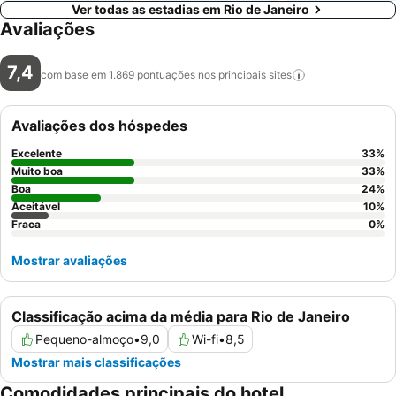
Ver todas as estadias em Rio de Janeiro
Avaliações
7,4
com base em 1.869 pontuações nos principais
sites
Avaliações dos hóspedes
Excelente
33
%
Muito boa
33
%
Boa
24
%
Aceitável
10
%
Fraca
0
%
Mostrar avaliações
Classificação acima da média para Rio de Janeiro
Pequeno-almoço
•
9,0
Wi-fi
•
8,5
Mostrar mais classificações
Comodidades principais do hotel