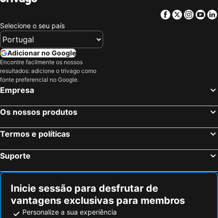
Facebook
Twitter
Insta
Yo
Selecione o seu país
Adicionar no Google
Encontre facilmente os nossos
resultados: adicione o trivago como
fonte preferencial no Google.
Empresa
Os nossos produtos
Termos e políticas
Suporte
Inicie sessão para desfrutar de
vantagens exclusivas para membros
Personalize a sua experiência