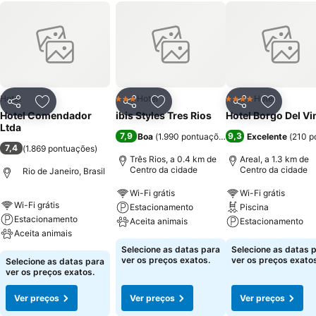
Hotel
Hotel
Hotel
3 Estrelas
4 Estrelas
Partilhar
Adicionar aos favoritos
Partilhar
Adicionar aos favoritos
Partilhar
Adicionar
Hotel Comendador
ibis Styles Tres Rios
Hotel Borgo Del Vi
Ltda
7,9
9,3
Boa
(
1.990 pontuações
)
Excelente
(
210 p
7,4
(
1.869 pontuações
)
Três Rios, a 0.4 km de
Areal, a 1.3 km de
Centro da cidade
Centro da cidade
Rio de Janeiro, Brasil
Wi-Fi grátis
Wi-Fi grátis
Wi-Fi grátis
Estacionamento
Piscina
Estacionamento
Aceita animais
Estacionamento
Aceita animais
Selecione as datas para
Selecione as datas 
ver os preços exatos.
ver os preços exatos
Selecione as datas para
ver os preços exatos.
Ver preços
Ver preços
Ver preços