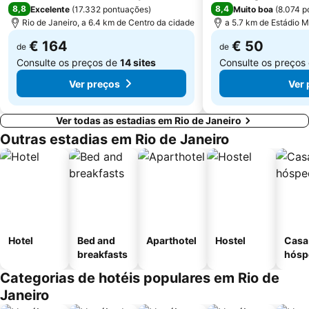
8,8
8,4
Excelente
(
17.332 pontuações
)
Muito boa
(
8.074 p
Rio de Janeiro, a 6.4 km de Centro da cidade
a 5.7 km de Estádio 
€ 164
€ 50
de
de
Consulte os preços de
14 sites
Consulte os preços
Ver preços
Ver 
Ver todas as estadias em Rio de Janeiro
Outras estadias em Rio de Janeiro
Hotel
Bed and
Aparthotel
Hostel
Casa
breakfasts
hósp
Categorias de hotéis populares em Rio de
Janeiro