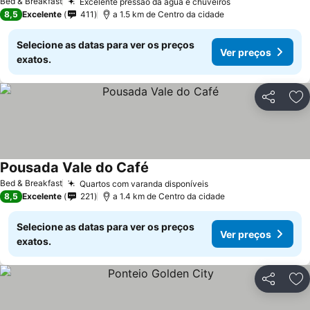
Bed & Breakfast
Excelente pressão da água e chuveiros
Ver preços
8,5
Excelente
411
a 1.5 km de Centro da cidade
Selecione as datas para ver os preços
Ver preços
exatos.
Partilhar
Ad
Pousada Vale do Café
Ver preços
Bed & Breakfast
Quartos com varanda disponíveis
Ver preços
8,5
Excelente
221
a 1.4 km de Centro da cidade
Selecione as datas para ver os preços
Ver preços
exatos.
Partilhar
Ad