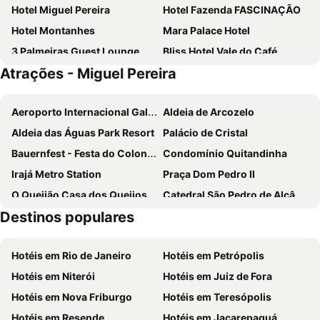
Hotel Miguel Pereira
Hotel Fazenda FASCINAÇÃO
Hotel Montanhes
Mara Palace Hotel
3 Palmeiras Guest Lounge
Bliss Hotel Vale do Café
Atrações - Miguel Pereira
Hotel Guararapes
HotelFazenda Mangalarga
Pousada das Rosas
Pousada Caminho da Floresta
Aeroporto Internacional Galeão - Antônio Carlos Jobim
Aldeia de Arcozelo
Pousada Villa Terracotta
Pousada Mok
Aldeia das Águas Park Resort
Palácio de Cristal
Bela Casa
Pousada Rota
Bauernfest - Festa do Colono Alemão
Condomínio Quitandinha
Pousada e Pesque e Pague Vista Alegre
Irajá Metro Station
Praça Dom Pedro II
O Queijão Casa dos Queijos
Catedral São Pedro de Alcântara
Destinos populares
Museu Imperial
Madureira Shopping
Madureira
Casa do Barão de Mauá
Hotéis em Rio de Janeiro
Hotéis em Petrópolis
Casa de Santos Dumont
Praça 14-Bis
Hotéis em Niterói
Hotéis em Juiz de Fora
Acari-Fazenda Botafogo Metro Station
Fazenda Santo Antônio
Hotéis em Nova Friburgo
Hotéis em Teresópolis
Colégio Metro Station
Rua Teresa
Hotéis em Resende
Hotéis em Jacarepaguá