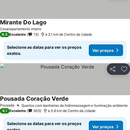
Mirante Do Lago
Ver preços
Casa/apartamento inteiro
9,5
Excelente
15
a 2.1 km de Centro da cidade
Selecione as datas para ver os preços
Ver preços
exatos.
Partilhar
Ad
Pousada Coração Verde
Ver preços
Pousada
Quartos com banheiras de hidromassagem e iluminação ambiente
V
9,1
Excelente
605
a 0.6 km de Centro da cidade
Selecione as datas para ver os preços
Ver preços
exatos.