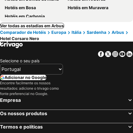
Hotéis em Bosa
Hotéis em Muravera
Hotéis em Carbonia
Ver todas as estadias em Arbus
Comparador de Hotéis
Europa
Itália
Sardenha
Arbus
Hotel Corsaro Nero
Facebook
Twitter
Insta
Yo
Selecione o seu país
Adicionar no Google
Encontre facilmente os nossos
resultados: adicione o trivago como
fonte preferencial no Google.
Empresa
Os nossos produtos
Termos e políticas