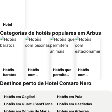
Hotel
Categorias de hotéis populares em Arbus
Hotéis
Hotéis
Hotéis que
Hotéis
baratos
com
permitem
com
piscinas
animais
estaciona
Destinos perto de Hotel Corsaro Nero
mento
Hotéis em Cagliari
Hotéis em Pula
Hotéis em Quartu Sant'Elena
Hotéis em Castiadas
Hotéis em Domus de Maria
Hotéis em Arborea