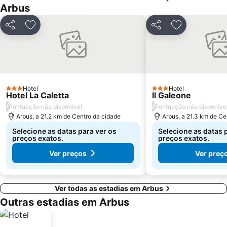
Arbus
Partilhar
Adicionar aos favoritos
Partilhar
Adicionar aos
Hotel
Hotel
3 Estrelas
3 Estrelas
Hotel La Caletta
Il Galeone
/
/
Pontuação não disponível
Pontuação não disponíve
Arbus, a 21.2 km de Centro da cidade
Arbus, a 21.3 km de Ce
Selecione as datas para ver os
Selecione as datas 
preços exatos.
preços exatos.
Ver preços
Ver preç
Ver todas as estadias em Arbus
Outras estadias em Arbus