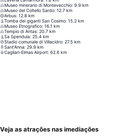
Museo minerario di Montevecchio
:
9.9
km
Museo del Coltello Sardo
:
12.7
km
Arbus
:
12.8
km
Tomba dei giganti San Cosimo
:
15.2
km
Museo Etnografico
:
16.1
km
Tempio di Antas
:
20.7
km
Sa Spendula
:
25.4
km
Stadio comunale di Villacidro
:
27.5
km
Sant'Anna
:
29.9
km
Cagliari-Elmas Airport
:
62.6
km
Veja as atrações nas imediações
Ampliar mapa