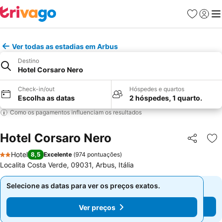
Favoritos
Iniciar
Me
Ver todas as estadias em Arbus
Destino
Hotel Corsaro Nero
Check-in/out
Hóspedes e quartos
Escolha as datas
2 hóspedes, 1 quarto.
Como os pagamentos influenciam os resultados
Hotel Corsaro Nero
Partilhar
Ad
Hotel
8,5
Excelente
(
974 pontuações
)
2 Estrelas
Localita Costa Verde, 09031, Arbus, Itália
Selecione as datas para ver os preços exatos.
Selecione as datas para ver os preços exatos.
Ver preços
Ver preços