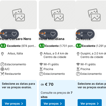
Hotel
Hotel
Hotel
2 Estrelas
3 Estrelas
2 Estrelas
Partilhar
Adicionar aos favoritos
Partilhar
Adicionar aos favoritos
Partilhar
Adicionar
Hotel Corsaro Nero
Hotel Meridiana
Sa Rocca
8,5
8,5
8,6
Excelente
(
974 pontuações
)
Excelente
(
1.701 pontuações
Excelente
)
(
1.291 
Arbus, Itália
Arbus, a 0.4 km de
Guspini, a 2.0 km d
Centro da cidade
Centro da cidade
Estacionamento
Wi-Fi grátis
Wi-Fi grátis
A/C
Piscina
Piscina
Restaurante
Estacionamento
Estacionamento
Ver preços
Ver preços
Ver preços
Selecione as datas para
€ 70
Selecione as datas 
de
ver os preços exatos.
ver os preços exatos
Consulte os preços de
7
sites
Ver preços
Ver preços
Ver preços