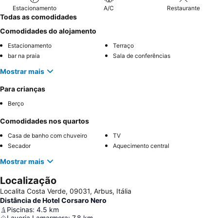
Estacionamento
A/C
Restaurante
Todas as comodidades
Comodidades do alojamento
Estacionamento
Terraço
bar na praia
Sala de conferências
Mostrar mais
Para crianças
Berço
Comodidades nos quartos
Casa de banho com chuveiro
TV
Secador
Aquecimento central
Mostrar mais
Localização
Localita Costa Verde, 09031, Arbus, Itália
Distância de Hotel Corsaro Nero
Piscinas
:
4.5
km
Laveria Lamarmora
:
7.8
km