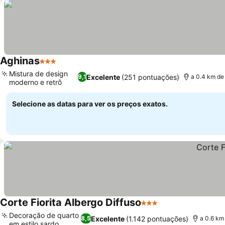
Aghinas
3 Estrelas
Mistura de design
Excelente
(251 pontuações)
9,1
a 0.4 km de
moderno e retrô
Selecione as datas para ver os preços exatos.
Corte Fiorita Albergo Diffuso
3 Estrelas
Decoração de quarto
Excelente
(1.142 pontuações)
8,5
a 0.6 km
em estilo sardo