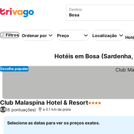
Destino
Filtros
Ordenar por
Preço
Localização
Hot
Hotéis em Bosa (Sardenha, I
Escolha popular
Club Malaspina Hotel & Resort
4 Estrelas
(6 pontuações)
6,8
a 0.1 km da praia
Selecione as datas para ver os preços exatos.