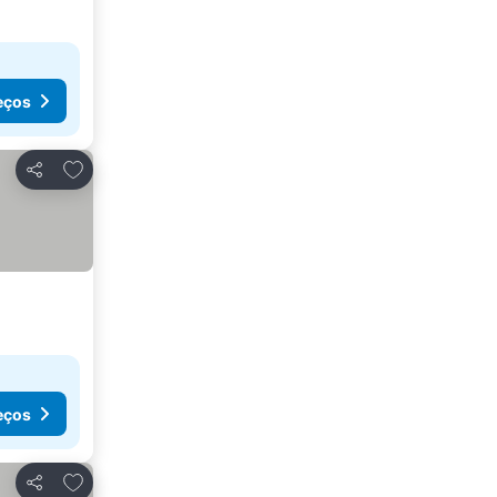
eços
Adicionar aos favoritos
Partilhar
eços
Adicionar aos favoritos
Partilhar