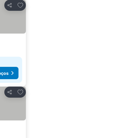
Adicionar aos favoritos
Partilhar
eços
Adicionar aos favoritos
Partilhar