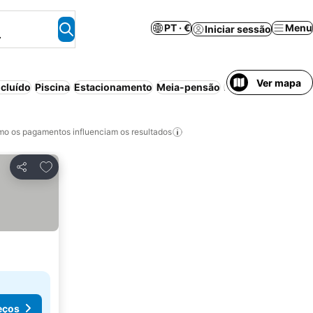
PT · €
Menu
Iniciar sessão
.
Ver mapa
cluído
Piscina
Estacionamento
Meia-pensão
Ar condicionado
P
o os pagamentos influenciam os resultados
Adicionar aos favoritos
Partilhar
eços