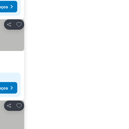
eços
Adicionar aos favoritos
Partilhar
eços
Adicionar aos favoritos
Partilhar