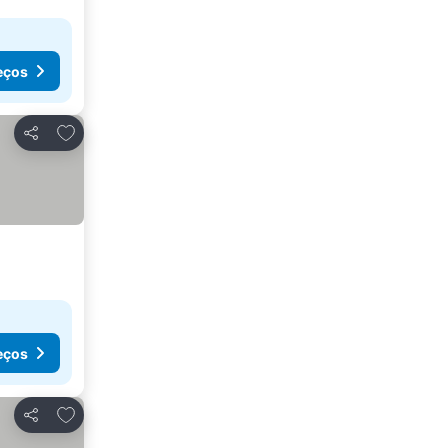
eços
Adicionar aos favoritos
Partilhar
eços
Adicionar aos favoritos
Partilhar