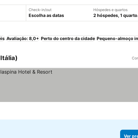
Check-in/out
Hóspedes e quartos
Escolha as datas
2 hóspedes, 1 quarto
éis
Avaliação: 8,0+
Perto do centro da cidade
Pequeno-almoço in
tália)
Com
Ver pr