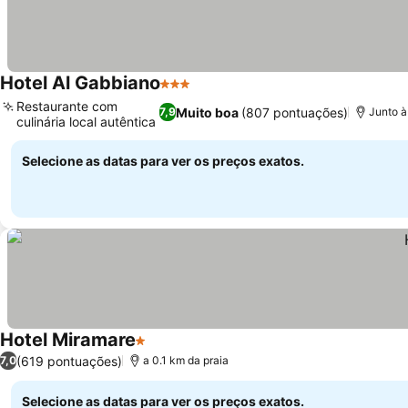
Hotel Al Gabbiano
3 Estrelas
Restaurante com
Muito boa
(807 pontuações)
7,9
Junto à
culinária local autêntica
Selecione as datas para ver os preços exatos.
Hotel Miramare
1 Estrelas
(619 pontuações)
7,0
a 0.1 km da praia
Selecione as datas para ver os preços exatos.