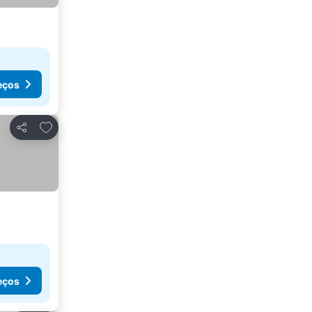
eços
Adicionar aos favoritos
Partilhar
eços