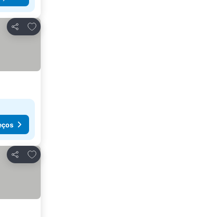
Adicionar aos favoritos
Partilhar
eços
Adicionar aos favoritos
Partilhar