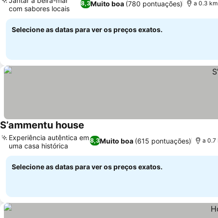
Jantar à beira-mar
Muito boa
(780 pontuações)
8,3
a 0.3 km
com sabores locais
Selecione as datas para ver os preços exatos.
S’ammentu house
Experiência autêntica em
Muito boa
(615 pontuações)
8,3
a 0.7
uma casa histórica
Selecione as datas para ver os preços exatos.