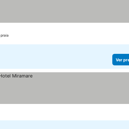
 praia
Ver pr