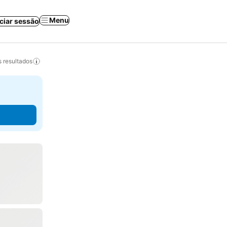
Menu
iciar sessão
 resultados