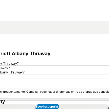
Ampliar mapa
riott Albany Thruway
any Thruway?
ruway?
Albany Thruway?
m frequentemente. Como tal, pode haver diferenças entre as ofertas que consult
ny
Escolha popular
avoritos
Adicionar aos favoritos