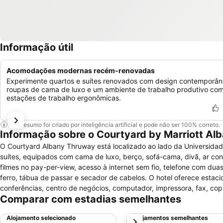
Informação útil
Acomodações modernas recém-renovadas
Experimente quartos e suítes renovados com design contemporân
roupas de cama de luxo e um ambiente de trabalho produtivo co
estações de trabalho ergonômicas.
Este resumo foi criado por inteligência artificial e pode não ser 100% correto.
Informação sobre o Courtyard by Marriott Al
O Courtyard Albany Thruway está localizado ao lado da Universidad
suítes, equipados com cama de luxo, berço, sofá-cama, divã, ar cond
filmes no pay-per-view, acesso à internet sem fio, telefone com duas
ferro, tábua de passar e secador de cabelos. O hotel oferece estaci
conferências, centro de negócios, computador, impressora, fax, copi
Comparar com estadias semelhantes
dispõe de piscina coberta, hidromassagem, academia de ginástica, s
proximidades e campo de golfe também nas proximidades.
Alojamento selecionado
Alojamentos semelhantes
próximo