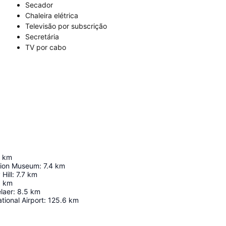
Secador
Chaleira elétrica
Televisão por subscrição
Secretária
TV por cabo
km
sion Museum
:
7.4
km
Hill
:
7.7
km
9
km
laer
:
8.5
km
tional Airport
:
125.6
km