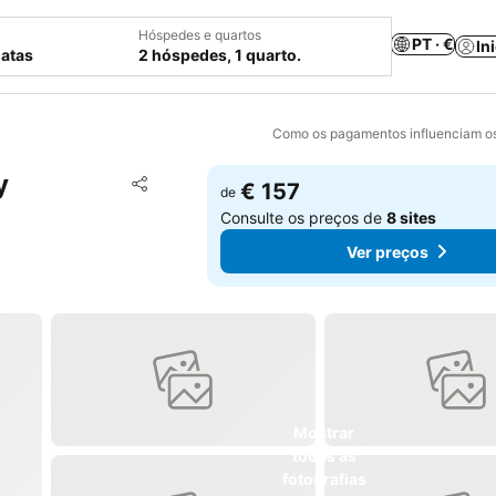
Hóspedes e quartos
PT · €
In
datas
2 hóspedes, 1 quarto.
Como os pagamentos influenciam os
y
Adicionar aos favoritos
€ 157
de
Partilhar
Consulte os preços de
8 sites
Ver preços