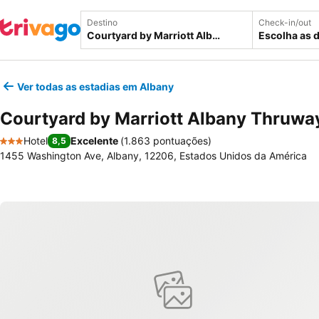
Destino
Check-in/out
Escolha as 
Ver todas as estadias em Albany
Courtyard by Marriott Albany Thruwa
Hotel
Excelente
(
1.863 pontuações
)
8,5
3 Estrelas
1455 Washington Ave, Albany, 12206, Estados Unidos da América