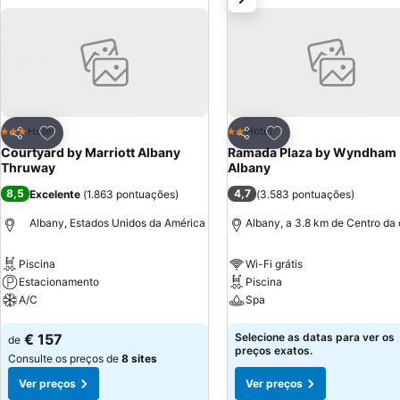
Adicionar aos favoritos
Adicionar aos favor
Hotel
Hotel
3 Estrelas
2 Estrelas
Partilhar
Partilhar
Courtyard by Marriott Albany
Ramada Plaza by Wyndham
Thruway
Albany
8,5
4,7
Excelente
(
1.863 pontuações
)
(
3.583 pontuações
)
Albany, Estados Unidos da América
Albany, a 3.8 km de Centro da
Piscina
Wi-Fi grátis
Estacionamento
Piscina
A/C
Spa
Ver preços
Ver preços
€ 157
Selecione as datas para ver os
de
preços exatos.
Consulte os preços de
8 sites
Ver preços
Ver preços