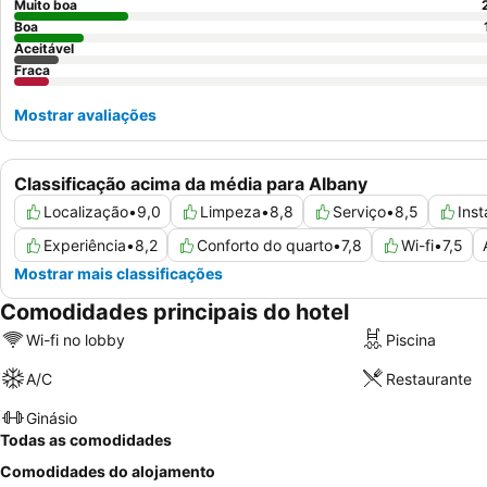
Muito boa
Boa
Aceitável
Fraca
Mostrar avaliações
Classificação acima da média para Albany
Localização
•
9,0
Limpeza
•
8,8
Serviço
•
8,5
Ins
Experiência
•
8,2
Conforto do quarto
•
7,8
Wi-fi
•
7,5
Mostrar mais classificações
Comodidades principais do hotel
Wi-fi no lobby
Piscina
A/C
Restaurante
Ginásio
Todas as comodidades
Comodidades do alojamento