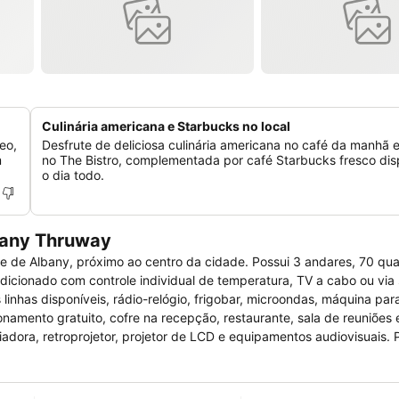
Culinária americana e Starbucks no local
eo,
Desfrute de deliciosa culinária americana no café da manhã e
m
no The Bistro, complementada por café Starbucks fresco dis
o dia todo.
bany Thruway
e de Albany, próximo ao centro da cidade. Possui 3 andares, 70 qua
icionado com controle individual de temperatura, TV a cabo ou via s
 linhas disponíveis, rádio-relógio, frigobar, microondas, máquina par
onamento gratuito, cofre na recepção, restaurante, sala de reuniões 
adora, retroprojetor, projetor de LCD e equipamentos audiovisuais. 
quash, boliche, mini campo de golfe, passeio a cavalo, quadra de t