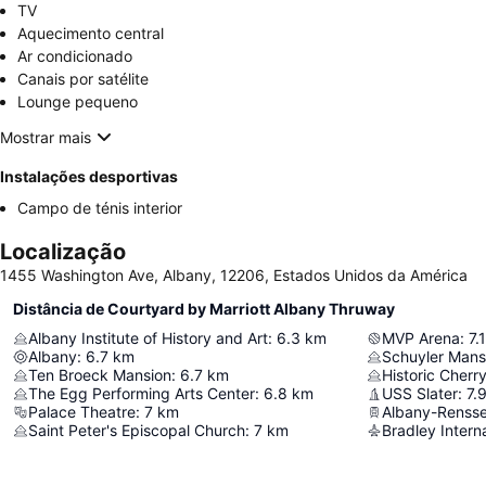
TV
Aquecimento central
Ar condicionado
Canais por satélite
Lounge pequeno
Mostrar mais
Instalações desportivas
Campo de ténis interior
Localização
1455 Washington Ave, Albany, 12206, Estados Unidos da América
Distância de Courtyard by Marriott Albany Thruway
Albany Institute of History and Art
:
6.3
km
MVP Arena
:
7.1
Albany
:
6.7
km
Schuyler Man
Ten Broeck Mansion
:
6.7
km
Historic Cherry 
The Egg Performing Arts Center
:
6.8
km
USS Slater
:
7.
Palace Theatre
:
7
km
Albany-Rensse
Saint Peter's Episcopal Church
:
7
km
Bradley Interna