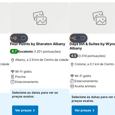
itos
Adicionar aos favoritos
Adicionar aos fav
Hotel
Hotel
3 Estrelas
2 Estrelas
Partilhar
Partilhar
Four Points by Sheraton Albany
Days Inn & Suites by Wy
Albany
8,7
Excelente
(
1.201 pontuações
)
4,5
(
3.516 pontuações
)
Albany, a 2.9 km de Centro da cidade
 cidade
Colonie, a 0.1 km de Centro
Wi-Fi grátis
Wi-Fi grátis
Piscina
Estacionamento
Estacionamento
Aceita animais
Ver preços
Selecione as datas para ver os
Ver preços
preços exatos.
Selecione as datas para ver 
preços exatos.
Ver preços
Ver preços