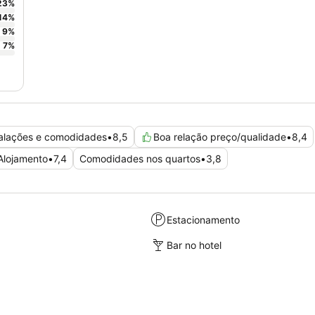
23
%
14
%
9
%
7
%
talações e comodidades
•
8,5
Boa relação preço/qualidade
•
8,4
Alojamento
•
7,4
Comodidades nos quartos
•
3,8
Estacionamento
Bar no hotel