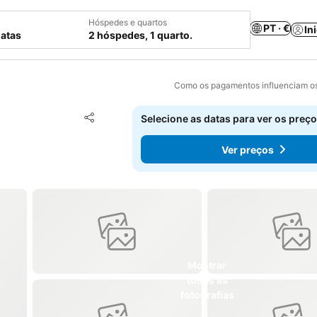
Hóspedes e quartos
PT · €
In
datas
2 hóspedes, 1 quarto.
Como os pagamentos influenciam os
Adicionar aos favoritos
Selecione as datas para ver os preço
Partilhar
Ver preços