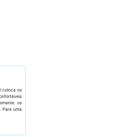
l coloca os
onfortáveis
temente os
s. Para uma