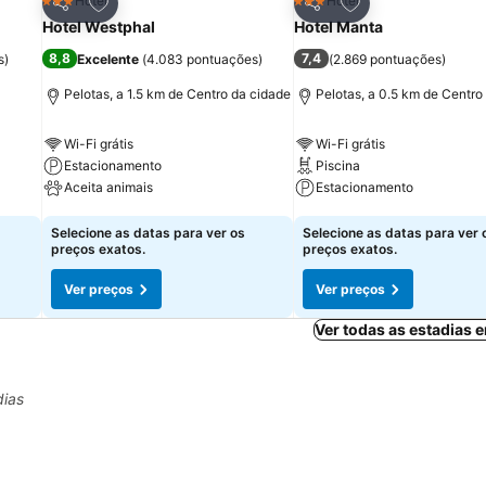
itos
Adicionar aos favoritos
Adicionar aos fav
Hotel
Hotel
3 Estrelas
3 Estrelas
Partilhar
Partilhar
Hotel Westphal
Hotel Manta
8,8
7,4
s
)
Excelente
(
4.083 pontuações
)
(
2.869 pontuações
)
Pelotas, a 1.5 km de Centro da cidade
Pelotas, a 0.5 km de Centro
Wi-Fi grátis
Wi-Fi grátis
Estacionamento
Piscina
Aceita animais
Estacionamento
Ver preços
Ver preços
Selecione as datas para ver os
Selecione as datas para ver 
preços exatos.
preços exatos.
Ver preços
Ver preços
Ver todas as estadias 
dias