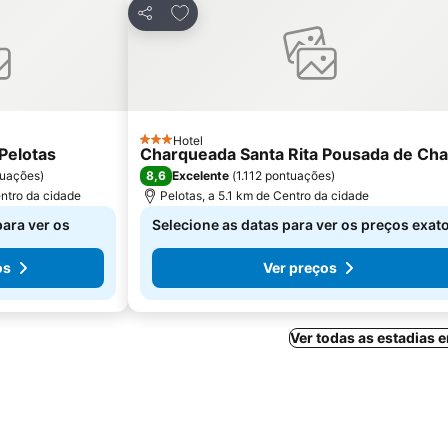
avoritos
Adicionar aos favoritos
Partilhar
Hotel
3 Estrelas
Pelotas
Charqueada Santa Rita Pousada de Ch
8,6
tuações
)
Excelente
(
1.112 pontuações
)
entro da cidade
Pelotas, a 5.1 km de Centro da cidade
para ver os
Selecione as datas para ver os preços exat
os
Ver preços
Ver todas as estadias 