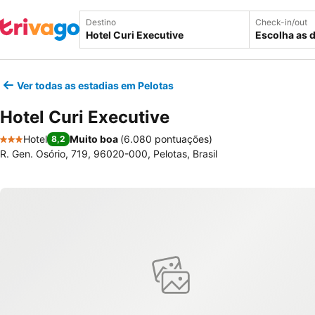
Destino
Check-in/out
Escolha as 
Ver todas as estadias em Pelotas
Hotel Curi Executive
Hotel
Muito boa
(
6.080 pontuações
)
8,2
3 Estrelas
R. Gen. Osório, 719, 96020-000, Pelotas, Brasil