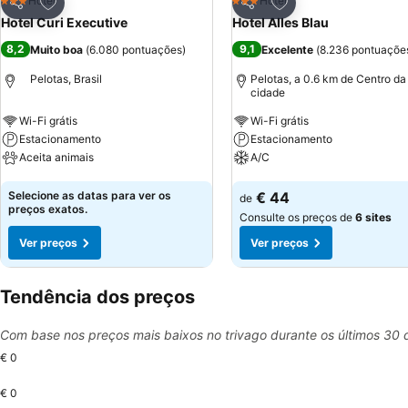
Adicionar aos favoritos
Adicionar aos favor
Hotel
Hotel
3 Estrelas
3 Estrelas
Partilhar
Partilhar
Hotel Curi Executive
Hotel Alles Blau
8,2
9,1
Muito boa
(
6.080 pontuações
)
Excelente
(
8.236 pontuaçõe
Pelotas, Brasil
Pelotas, a 0.6 km de Centro da
cidade
Wi-Fi grátis
Wi-Fi grátis
Estacionamento
Estacionamento
Aceita animais
A/C
Ver preços
Ver preços
Selecione as datas para ver os
€ 44
de
preços exatos.
Consulte os preços de
6 sites
Ver preços
Ver preços
Tendência dos preços
Com base nos preços mais baixos no trivago durante os últimos 30 
€ 0
€ 0