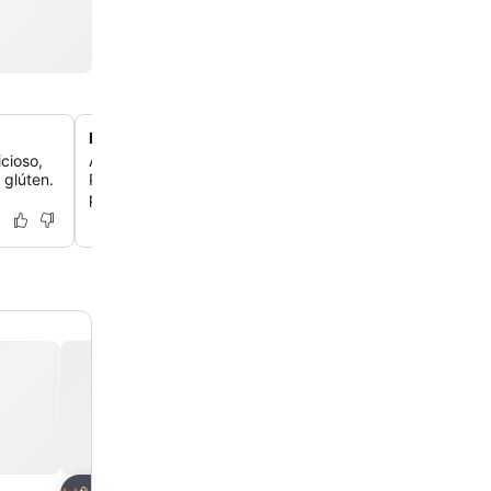
Localização central privilegiada na cidade
cioso,
Aproveite o acesso incomparável ao vibrante centro da
 glúten.
Pelotas, com os principais pontos turísticos, restaurantes
poucos passos de distância.