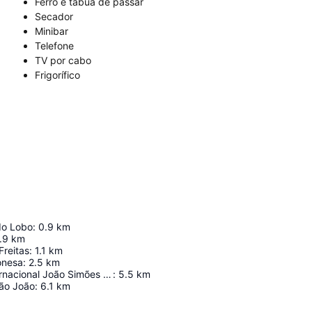
Ferro e tábua de passar
Secador
Minibar
Telefone
TV por cabo
Frigorífico
do Lobo
:
0.9
km
.9
km
Freitas
:
1.1
km
onesa
:
2.5
km
Aeroporto Internacional João Simões Lopes Neto
:
5.5
km
ão João
:
6.1
km