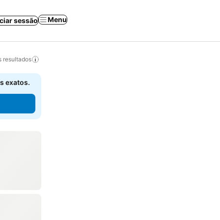
Menu
iciar sessão
 resultados
s exatos.