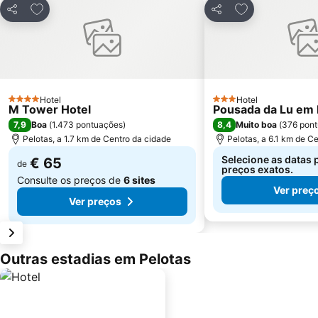
Adicionar aos favoritos
Adicionar aos f
Partilhar
Partilhar
Hotel
Hotel
4 Estrelas
3 Estrelas
M Tower Hotel
Pousada da Lu em 
7,9
8,4
Boa
(
1.473 pontuações
)
Muito boa
(
376 pon
Pelotas, a 1.7 km de Centro da cidade
Pelotas, a 6.1 km de C
Selecione as datas 
€ 65
de
preços exatos.
Consulte os preços de
6 sites
Ver preç
Ver preços
Outras estadias em Pelotas