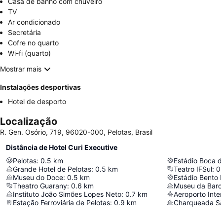
Casa de banho com chuveiro
TV
Ar condicionado
Secretária
Cofre no quarto
Wi-fi (quarto)
Mostrar mais
Instalações desportivas
Hotel de desporto
Localização
R. Gen. Osório, 719, 96020-000, Pelotas, Brasil
Distância de Hotel Curi Executive
Pelotas
:
0.5
km
Estádio Boca 
Grande Hotel de Pelotas
:
0.5
km
Teatro IFSul
:
0
Museu do Doce
:
0.5
km
Estádio Bento 
Theatro Guarany
:
0.6
km
Museu da Bar
Instituto João Simões Lopes Neto
:
0.7
km
Estação Ferroviária de Pelotas
:
0.9
km
Charqueada S