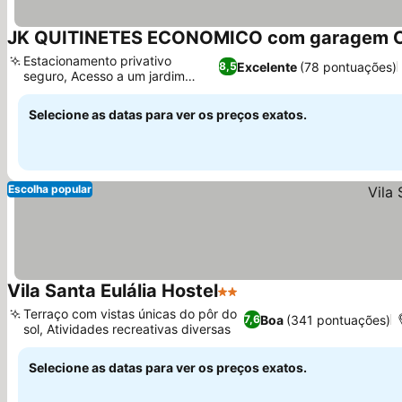
JK QUITINETES ECONOMICO com garagem 
Estacionamento privativo
Excelente
(78 pontuações)
8,5
seguro, Acesso a um jardim
Ver preços
tranquilo
Selecione as datas para ver os preços exatos.
Escolha popular
Vila Santa Eulália Hostel
2 Estrelas
Ver preços
Terraço com vistas únicas do pôr do
Boa
(341 pontuações)
7,6
sol, Atividades recreativas diversas
Ver preços
Selecione as datas para ver os preços exatos.