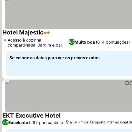
Hotel Majestic
2 Estrelas
Ver preços
Acesso à cozinha
Muito boa
(814 pontuações)
8,2
compartilhada, Jardim e bar
Ver preços
convidativos
Selecione as datas para ver os preços exatos.
EKT Executive Hotel
Ver preços
Excelente
(297 pontuações)
9,3
a 1.4 km de Aeroporto Internacional d