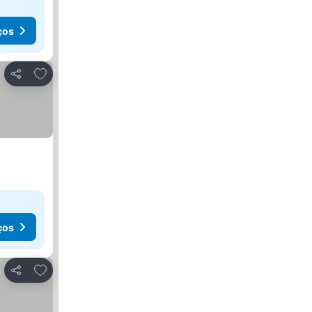
ços
Adicionar aos favoritos
Partilhar
ços
Adicionar aos favoritos
Partilhar