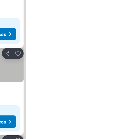
ços
Adicionar aos favoritos
Partilhar
ços