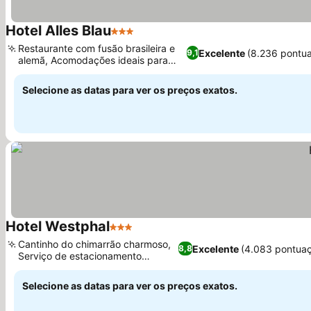
Hotel Alles Blau
3 Estrelas
Ver preços
Restaurante com fusão brasileira e
Excelente
(8.236 pontu
9,1
alemã, Acomodações ideais para
Ver preços
famílias
Selecione as datas para ver os preços exatos.
Hotel Westphal
3 Estrelas
Ver preços
Cantinho do chimarrão charmoso,
Excelente
(4.083 pontua
8,8
Serviço de estacionamento
Ver preços
dedicado
Selecione as datas para ver os preços exatos.