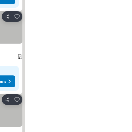
Adicionar aos favoritos
Partilhar
ços
Adicionar aos favoritos
Partilhar