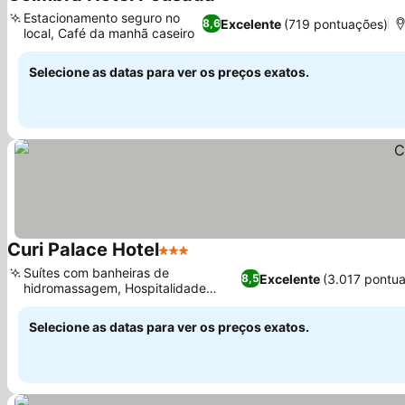
2 Estrelas
Ver preços
Estacionamento seguro no
Excelente
(719 pontuações)
8,6
local, Café da manhã caseiro
Ver preços
Selecione as datas para ver os preços exatos.
Curi Palace Hotel
3 Estrelas
Ver preços
Suítes com banheiras de
Excelente
(3.017 pontu
8,5
hidromassagem, Hospitalidade
Ver preços
clássica de Pelotas
Selecione as datas para ver os preços exatos.