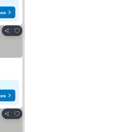
ços
Adicionar aos favoritos
Partilhar
ços
Adicionar aos favoritos
Partilhar