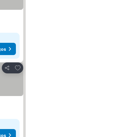
ços
Adicionar aos favoritos
Partilhar
ços