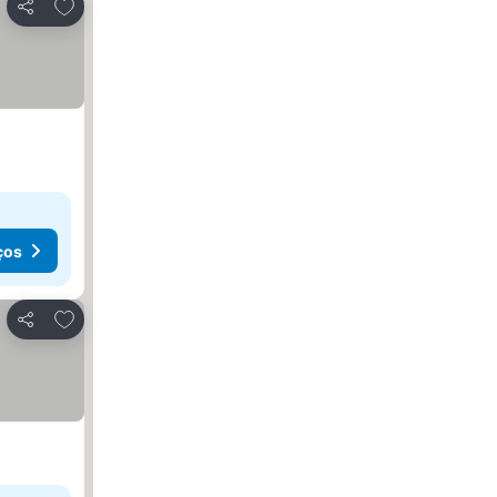
Adicionar aos favoritos
Partilhar
ços
Adicionar aos favoritos
Partilhar