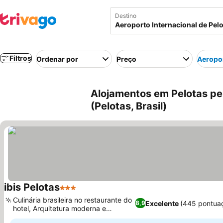
Destino
Filtros
Ordenar por
Preço
Aeropor
Alojamentos em Pelotas per
(Pelotas, Brasil)
ibis Pelotas
3 Estrelas
Ver preços
Culinária brasileira no restaurante do
Excelente
(445 pontua
8,9
hotel, Arquitetura moderna e
Ver preços
inovadora