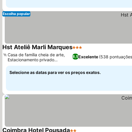
Escolha popular
Hst Ateliê Marli Marques
3 Estrelas
Ver preços
Casa de família cheia de arte,
Excelente
(538 pontuações
8,5
Estacionamento privado
Ver preços
conveniente
Selecione as datas para ver os preços exatos.
Coimbra Hotel Pousada