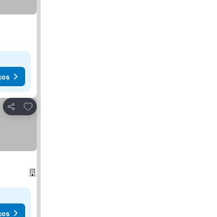
ços
Adicionar aos favoritos
Partilhar
ços