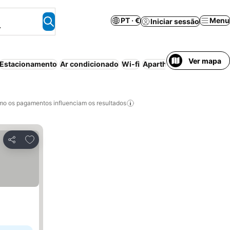
PT · €
Menu
Iniciar sessão
.
Ver mapa
Estacionamento
Ar condicionado
Wi-fi
Aparthotel
Banheira de
o os pagamentos influenciam os resultados
Adicionar aos favoritos
Partilhar