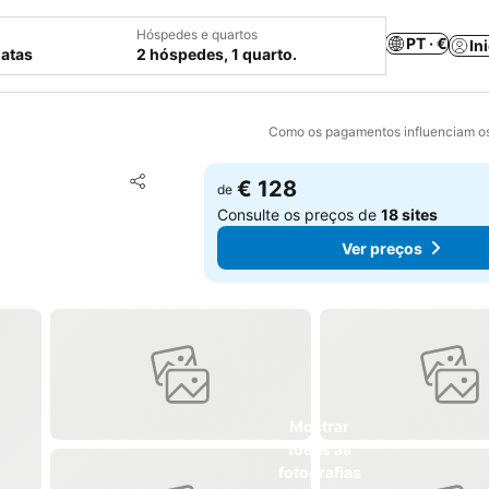
Hóspedes e quartos
PT · €
In
datas
2 hóspedes, 1 quarto.
Como os pagamentos influenciam os
Adicionar aos favoritos
€ 128
de
Partilhar
Consulte os preços de
18 sites
Ver preços