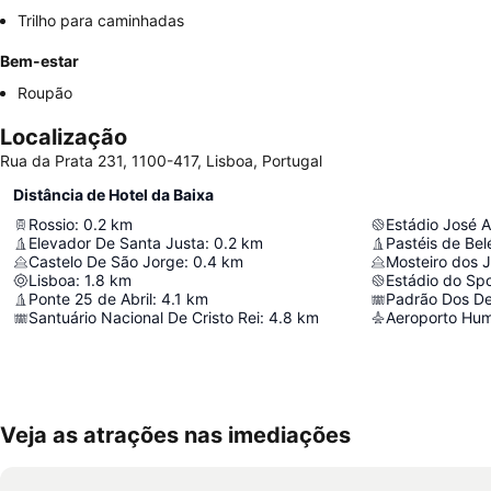
Trilho para caminhadas
Bem-estar
Roupão
Localização
Rua da Prata 231, 1100-417, Lisboa, Portugal
Distância de Hotel da Baixa
Rossio
:
0.2
km
Estádio José A
Elevador De Santa Justa
:
0.2
km
Pastéis de Be
Castelo De São Jorge
:
0.4
km
Mosteiro dos 
Lisboa
:
1.8
km
Estádio do Spo
Ponte 25 de Abril
:
4.1
km
Padrão Dos D
Santuário Nacional De Cristo Rei
:
4.8
km
Aeroporto Hu
Veja as atrações nas imediações