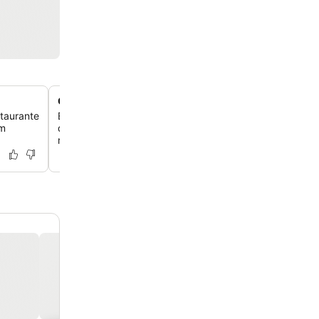
Charme arquitetônico pombalino
staurante
Experimente uma mistura única de excelência em servi
em
diferenciado e elementos arquitetônicos pombalinos dist
refletindo a rica história de Lisboa.