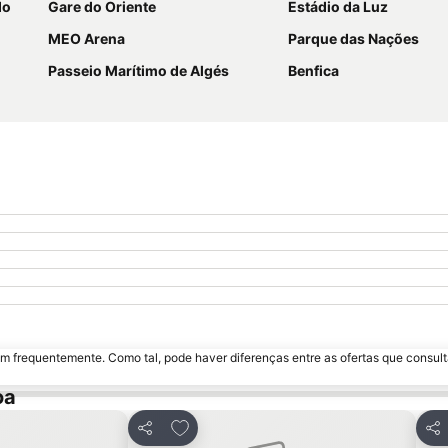
do
Gare do Oriente
Estádio da Luz
MEO Arena
Parque das Nações
Passeio Marítimo de Algés
Benfica
m frequentemente. Como tal, pode haver diferenças entre as ofertas que consult
oa
avoritos
Adicionar aos favoritos
Partilhar
Par