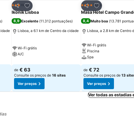
itos
Adicionar aos favoritos
Adicionar aos fav
Hotel
Hotel
3 Estrelas
4 Estrelas
Partilhar
Partilhar
Ikonik Lisboa
Masa Hotel Campo Grand
8,9
8,4
s
)
Excelente
(
11.312 pontuações
)
Muito boa
(
13.781 pontu
cidade
Lisboa, a 6.1 km de Centro da cidade
Lisboa, a 2.8 km de Centro 
Wi-Fi grátis
Wi-Fi grátis
Piscina
A/C
Spa
€ 63
€ 72
de
de
Consulte os preços de
16 sites
Consulte os preços de
13 site
Ver preços
Ver preços
Ver todas as estadias
dias