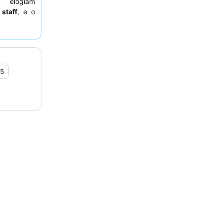
s elogiam
o
staff
, e o
osa cozinha
 considere
erente de
es e dicas
,5