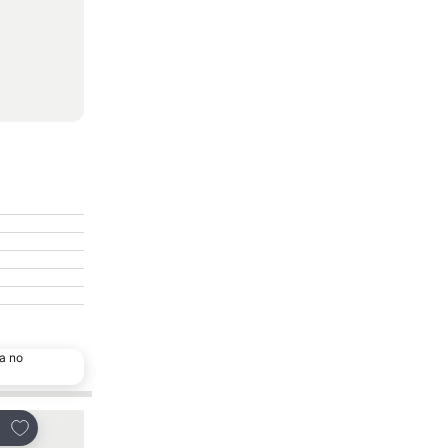
a no
Adicionar aos favoritos
Adicionar aos favor
tilhar
Partilhar