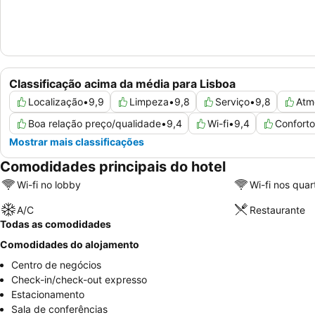
Classificação acima da média para Lisboa
Localização
•
9,9
Limpeza
•
9,8
Serviço
•
9,8
Atm
Boa relação preço/qualidade
•
9,4
Wi-fi
•
9,4
Conforto
Mostrar mais classificações
Comodidades principais do hotel
Wi-fi no lobby
Wi-fi nos quar
A/C
Restaurante
Todas as comodidades
Comodidades do alojamento
Centro de negócios
Check-in/check-out expresso
Estacionamento
Sala de conferências