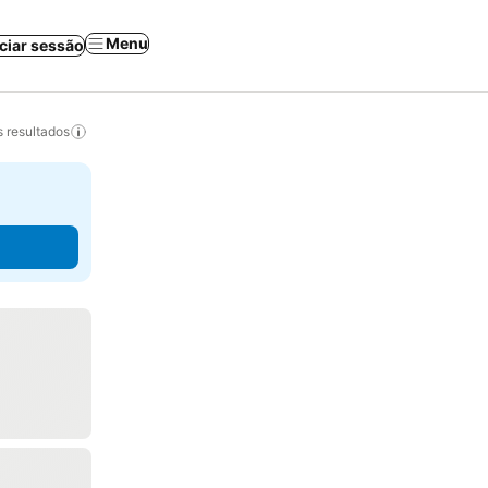
Menu
iciar sessão
 resultados