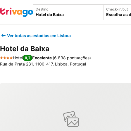
Destino
Check-in/out
Escolha as 
Ver todas as estadias em Lisboa
Hotel da Baixa
Hotel
Excelente
(
6.838 pontuações
)
9,7
4 Estrelas
Rua da Prata 231, 1100-417, Lisboa, Portugal