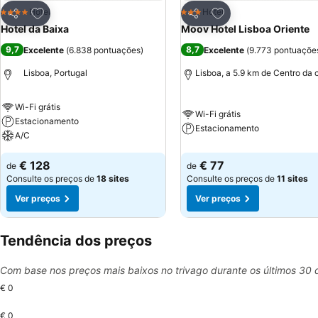
Adicionar aos favoritos
Adicionar aos favor
Hotel
Hotel
4 Estrelas
3 Estrelas
Partilhar
Partilhar
Hotel da Baixa
Moov Hotel Lisboa Oriente
9,7
8,7
Excelente
(
6.838 pontuações
)
Excelente
(
9.773 pontuaçõe
Lisboa, Portugal
Lisboa, a 5.9 km de Centro da 
Wi-Fi grátis
Wi-Fi grátis
Estacionamento
Estacionamento
A/C
€ 128
€ 77
de
de
Consulte os preços de
18 sites
Consulte os preços de
11 sites
Ver preços
Ver preços
Tendência dos preços
Com base nos preços mais baixos no trivago durante os últimos 30 
€ 0
€ 0