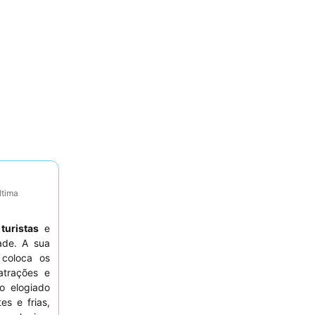
ltima
a
turistas
e
ade. A sua
 coloca os
atrações e
o elogiado
s e frias,