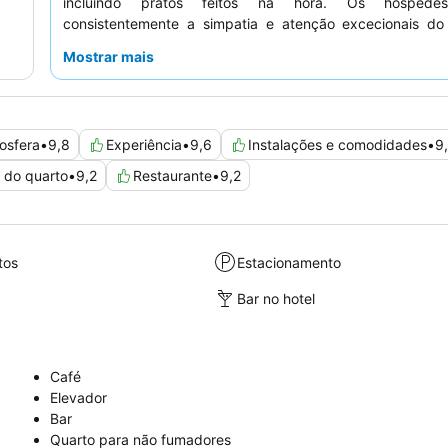
incluindo pratos feitos na hora. Os hóspede
consistentemente a simpatia e atenção excecionais d
restaurante Sebastiao, no local, é elogiado pela sua delici
Mostrar mais
portuguesa e de fusão. Para uma dica de quem conhece,
participar no
passeio a pé gratuito
liderado pelo g
hóspedes para obter informações históricas interessant
locais.
osfera
•
9,8
Experiência
•
9,6
Instalações e comodidades
•
9
 do quarto
•
9,2
Restaurante
•
9,2
tos
Estacionamento
Bar no hotel
Café
Elevador
Bar
Quarto para não fumadores