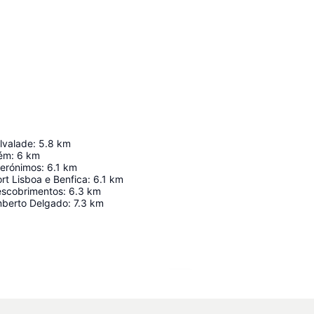
lvalade
:
5.8
km
lém
:
6
km
Jerónimos
:
6.1
km
rt Lisboa e Benfica
:
6.1
km
escobrimentos
:
6.3
km
mberto Delgado
:
7.3
km
Ampliar mapa