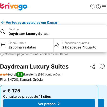
Favoritos
Iniciar
Me
Ver todas as estadias em Kamari
Destino
Daydream Luxury Suites
Check-in/out
Hóspedes e quartos
Escolha as datas
2 hóspedes, 1 quarto.
Como os pagamentos influenciam os resultados
Daydream Luxury Suites
Partilhar
Ad
Hotel
9,3
Excelente
(
580 pontuações
)
3 Estrelas
Fira, 84700, Kamari, Grécia
€ 175
€ 175
de
de
Consulte os preços de
11 sites
Consulte os preços de
11 sites
Ver preços
Ver preços