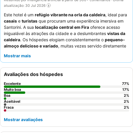
atualização: 30 Jul 2026
Este hotel é um
refúgio vibrante na orla da caldeira
, ideal para
casais
e
turistas
que procuram uma experiência imersiva em
Santorini. A sua
localização central em Fira
oferece acesso
inigualável às atrações da cidade e a deslumbrantes
vistas da
caldeira
. Os hóspedes elogiam consistentemente o
pequeno-
almoço delicioso e variado
, muitas vezes servido diretamente
nos quartos, e a
piscina aquecida
, perfeita para mergulhos
Mostrar mais
noturnos. Os
funcionários excecionais
, particularmente Rafail,
são frequentemente destacados pelo seu serviço personalizado
e assistência proativa. Para a melhor experiência, considere
Avaliações dos hóspedes
uma
Grand Cave Suite
pela sua amplitude e design único.
Excelente
77
%
Muito boa
17
%
Boa
2
%
Aceitável
2
%
Fraca
2
%
Mostrar avaliações