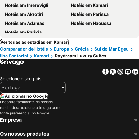
Hotéis em Imerovigli
Hotéis em Kamari
Hotéis em Akrotiri
Hotéis em Perissa
Hotéis em Adamas
Hotéis em Naoussa
Hotéis em Parikia
Ver todas as estadias em Kamari
Comparador de Hotéis
Europa
Grécia
Sul do Mar Egeu
Ilha Santorini
Kamari
Daydream Luxury Suites
Facebook
Twitter
Insta
Yo
Selecione o seu país
Adicionar no Google
Encontre facilmente os nossos
resultados: adicione o trivago como
fonte preferencial no Google.
Empresa
Os nossos produtos