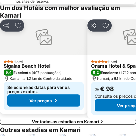
nos sites de reserva.
Um dos Hotéis com melhor avaliação em
Kamari
Partilhar
Adicionar aos favoritos
Partilhar
Adicionar aos
Hotel
Hotel
3 Estrelas
5 Estrelas
Sigalas Beach Hotel
Orama Hotel & Spa
9,4
9,2
Excelente
(
497 pontuações
)
Excelente
(
1.712 po
Kamari, a 1.2 km de Centro da cidade
Kamari, a 6.1 km de Ce
Selecione as datas para ver os
€ 98
de
preços exatos.
Consulte os preços 
Ver preços
Ver preç
Ver todas as estadias em Kamari
Outras estadias em Kamari