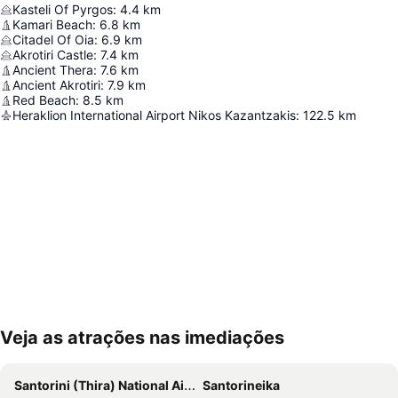
Kasteli Of Pyrgos
:
4.4
km
Kamari Beach
:
6.8
km
Citadel Of Oia
:
6.9
km
Akrotiri Castle
:
7.4
km
Ancient Thera
:
7.6
km
Ancient Akrotiri
:
7.9
km
Red Beach
:
8.5
km
Heraklion International Airport Nikos Kazantzakis
:
122.5
km
Veja as atrações nas imediações
Ampliar mapa
Santorini (Thira) National Airport
Santorineika