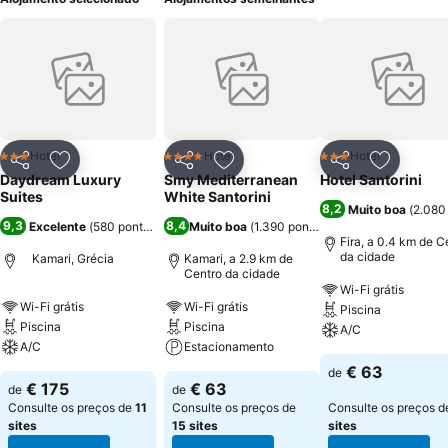
Hotel
Hotel
Hotel
3 Estrelas
4 Estrelas
3 Estrelas
Partilhar
Adicionar aos favoritos
Partilhar
Adicionar aos favoritos
Partilhar
Adicionar
Daydream Luxury
Smy Mediterranean
Hotel Santorini
Suites
White Santorini
8,2
Muito boa
(
2.080
9,3
8,4
Excelente
(
580 pontuações
)
Muito boa
(
1.390 pontuações
)
Fira, a 0.4 km de C
da cidade
Kamari, Grécia
Kamari, a 2.9 km de
Centro da cidade
Wi-Fi grátis
Wi-Fi grátis
Wi-Fi grátis
Piscina
Piscina
Piscina
A/C
A/C
Estacionamento
€ 63
de
€ 175
€ 63
de
de
Consulte os preços de
11
Consulte os preços de
Consulte os preços 
sites
15 sites
sites