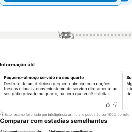
1 / 99
Informação útil
Pequeno-almoço servido no seu quarto
Su
Desfrute de um delicioso pequeno-almoço com opções
Al
frescas e locais, convenientemente servido diretamente no
in
seu pátio privado ou quarto, na hora que você solicitar.
de
Este resumo foi criado por inteligência artificial e pode não ser 100% correto.
Comparar com estadias semelhantes
Alojamento selecionado
Alojamentos semelhantes