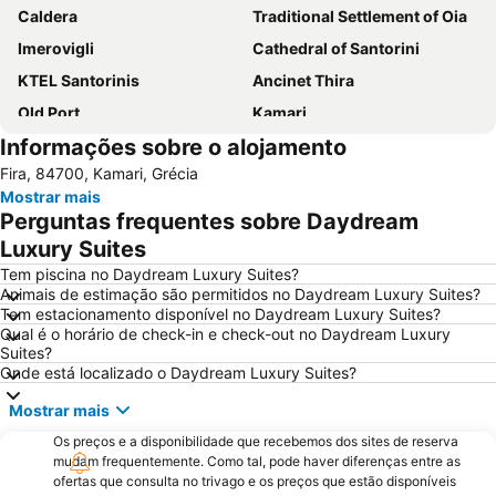
Caldera
Traditional Settlement of Oia
Imerovigli
Cathedral of Santorini
KTEL Santorinis
Ancinet Thira
Old Port
Kamari
Informações sobre o alojamento
Perissa Beach
Armeni
Fira, 84700, Kamari, Grécia
Kokkini Paralia - Red Beach
Mylopotas Beach
Mostrar mais
Traditional Settlement of Thira
Athinios Fery Port
Perguntas frequentes sobre Daydream
Monolithos Beach
Spiaggia di Perivolos
Luxury Suites
Tem piscina no Daydream Luxury Suites?
Animais de estimação são permitidos no Daydream Luxury Suites?
Tem estacionamento disponível no Daydream Luxury Suites?
Qual é o horário de check-in e check-out no Daydream Luxury
Suites?
Onde está localizado o Daydream Luxury Suites?
Mostrar mais
Os preços e a disponibilidade que recebemos dos sites de reserva
mudam frequentemente. Como tal, pode haver diferenças entre as
ofertas que consulta no trivago e os preços que estão disponíveis