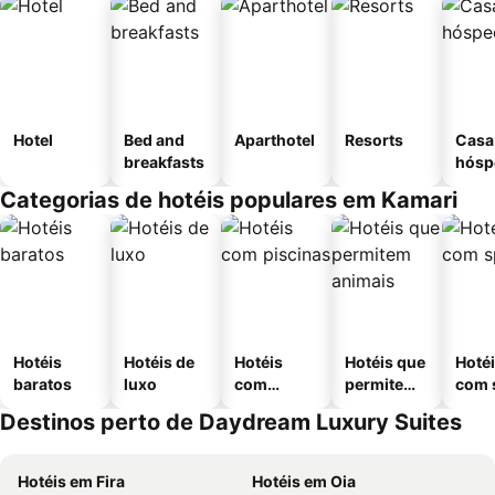
Hotel
Bed and
Aparthotel
Resorts
Casa
breakfasts
hósp
Categorias de hotéis populares em Kamari
Hotéis
Hotéis de
Hotéis
Hotéis que
Hoté
baratos
luxo
com
permitem
com 
piscinas
animais
Destinos perto de Daydream Luxury Suites
Hotéis em Fira
Hotéis em Oia