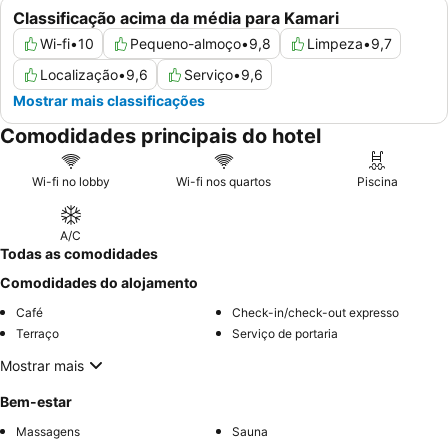
Classificação acima da média para Kamari
Wi-fi
•
10
Pequeno-almoço
•
9,8
Limpeza
•
9,7
Localização
•
9,6
Serviço
•
9,6
Mostrar mais classificações
Comodidades principais do hotel
Wi-fi no lobby
Wi-fi nos quartos
Piscina
A/C
Todas as comodidades
Comodidades do alojamento
Café
Check-in/check-out expresso
Terraço
Serviço de portaria
Mostrar mais
Bem-estar
Massagens
Sauna