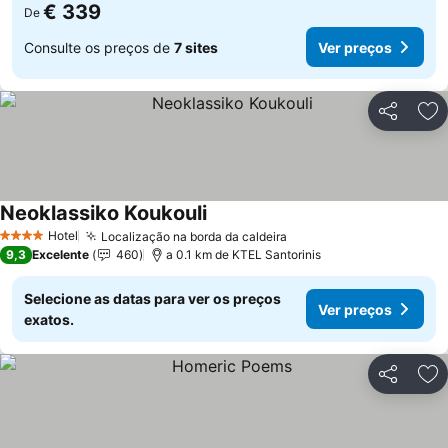
€ 339
De
Consulte os preços de
7 sites
Ver preços
Partilhar
Ad
Neoklassiko Koukouli
Hotel
Localização na borda da caldeira
4 Estrelas
9,3
Excelente
460
a 0.1 km de KTEL Santorinis
Selecione as datas para ver os preços
Ver preços
exatos.
Partilhar
Ad