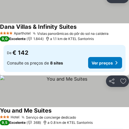
Partilhar
Ad
Dana Villas & Infinity Suites
Aparthotel
Vistas panorâmicas do pôr do sol na caldeira
4 Estrelas
9,0
Excelente
1.844
a 1.1 km de KTEL Santorinis
€ 142
De
Consulte os preços de
8 sites
Ver preços
Partilhar
Ad
You and Me Suites
Hotel
Serviço de concierge dedicado
3 Estrelas
9,5
Excelente
368
a 0.8 km de KTEL Santorinis