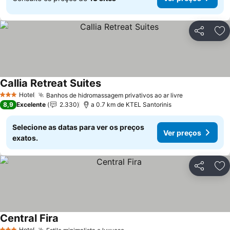
Partilhar
Ad
Callia Retreat Suites
Hotel
Banhos de hidromassagem privativos ao ar livre
3 Estrelas
8,9
Excelente
2.330
a 0.7 km de KTEL Santorinis
Selecione as datas para ver os preços
Ver preços
exatos.
Partilhar
Ad
Central Fira
Hotel