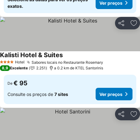
Ver preços
exatos.
Partilhar
Ad
Kalisti Hotel & Suites
Hotel
Sabores locais no Restaurante Rosemary
4 Estrelas
8,9
Excelente
2.251
a 0.2 km de KTEL Santorinis
€ 95
De
Consulte os preços de
7 sites
Ver preços
Partilhar
Ad