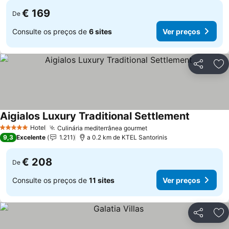
€ 169
De
Consulte os preços de
6 sites
Ver preços
Partilhar
Ad
Aigialos Luxury Traditional Settlement
Hotel
Culinária mediterrânea gourmet
5 Estrelas
9,3
Excelente
1.211
a 0.2 km de KTEL Santorinis
€ 208
De
Consulte os preços de
11 sites
Ver preços
Partilhar
Ad