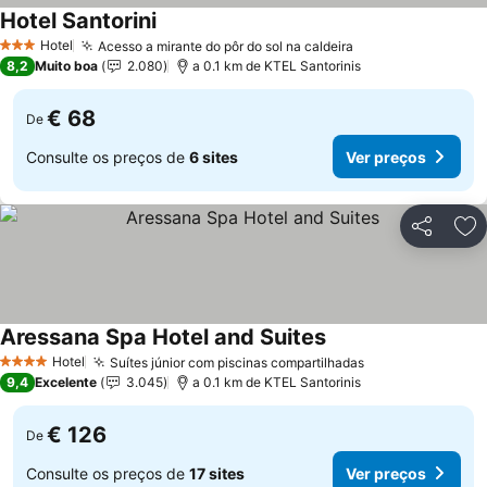
Hotel Santorini
Hotel
Acesso a mirante do pôr do sol na caldeira
3 Estrelas
8,2
Muito boa
2.080
a 0.1 km de KTEL Santorinis
€ 68
De
Consulte os preços de
6 sites
Ver preços
Partilhar
Ad
Aressana Spa Hotel and Suites
Hotel
Suítes júnior com piscinas compartilhadas
4 Estrelas
9,4
Excelente
3.045
a 0.1 km de KTEL Santorinis
€ 126
De
Consulte os preços de
17 sites
Ver preços