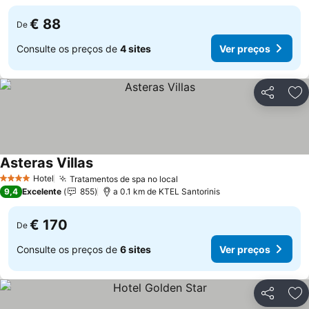
€ 88
De
Consulte os preços de
4 sites
Ver preços
Partilhar
Ad
Asteras Villas
Hotel
Tratamentos de spa no local
4 Estrelas
9,4
Excelente
855
a 0.1 km de KTEL Santorinis
€ 170
De
Consulte os preços de
6 sites
Ver preços
Partilhar
Ad