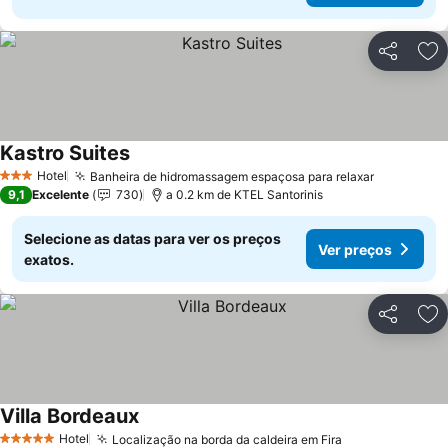
Partilhar
Ad
Kastro Suites
Hotel
Banheira de hidromassagem espaçosa para relaxar
3 Estrelas
9,1
Excelente
730
a 0.2 km de KTEL Santorinis
Selecione as datas para ver os preços
Ver preços
exatos.
Partilhar
Ad
Villa Bordeaux
Hotel
Localização na borda da caldeira em Fira
5 Estrelas