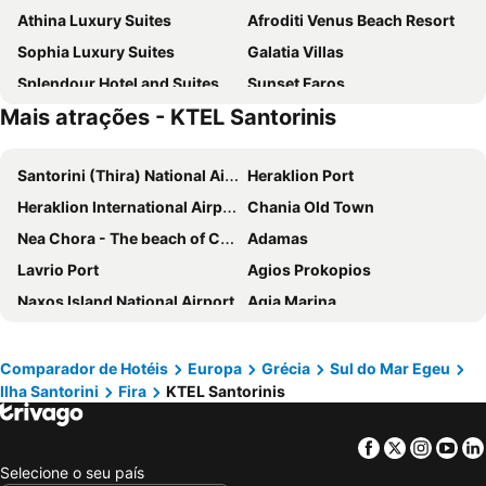
Athina Luxury Suites
Afroditi Venus Beach Resort
Sophia Luxury Suites
Galatia Villas
Splendour Hotel and Suites
Sunset Faros
Mais atrações - KTEL Santorinis
Rocabella Santorini Hotel & SPA
Hotel Perissa
Rodakas Hotel
Bella Santorini
Santorini (Thira) National Airport
Heraklion Port
Santorini Palace
Anamar Santorini
Heraklion International Airport
Chania Old Town
Suites of the Gods
Grand Ambassador Santorini Hotel
Nea Chora - The beach of Chania
Adamas
Utopia Suites Santorini
IKIES Santorini
Lavrio Port
Agios Prokopios
Hotel Orizontes Santorini
Aressana Spa Hotel and Suites
Naxos Island National Airport
Agia Marina
Hotel Mathios Village
Phaos Santorini Suites
Chania International Airport
Santorineika
Hotel Marybill
Astro Palace Hotel & Suites
Falasarna
Caldera
Caldera View Resort
Atlantis Beach Villa
Comparador de Hotéis
Europa
Grécia
Sul do Mar Egeu
Ilha Santorini
Fira
KTEL Santorinis
Ornos Beach
Port of Naoussa
Blue Sea Hotel
Corrado Caldera Apartments
Port of Hersonissos
Damnoni
The Majestic Hotel
Ira Hotel & Spa
Facebook
Twitter
Insta
Yo
Traditional Settlement of Oia
Mykonos New Port
Afroessa Hotel
Beach Boutique Hotel
Selecione o seu país