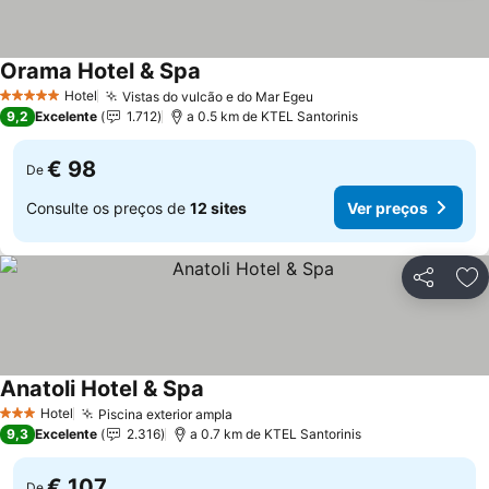
Orama Hotel & Spa
Hotel
Vistas do vulcão e do Mar Egeu
5 Estrelas
9,2
Excelente
1.712
a 0.5 km de KTEL Santorinis
€ 98
De
Consulte os preços de
12 sites
Ver preços
Partilhar
Ad
Anatoli Hotel & Spa
Hotel
Piscina exterior ampla
3 Estrelas
9,3
Excelente
2.316
a 0.7 km de KTEL Santorinis
€ 107
De