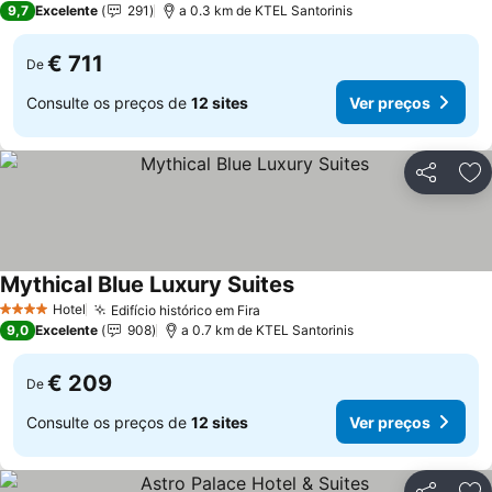
9,7
Excelente
291
a 0.3 km de KTEL Santorinis
€ 711
De
Consulte os preços de
12 sites
Ver preços
Partilhar
Ad
Mythical Blue Luxury Suites
Hotel
Edifício histórico em Fira
4 Estrelas
9,0
Excelente
908
a 0.7 km de KTEL Santorinis
€ 209
De
Consulte os preços de
12 sites
Ver preços