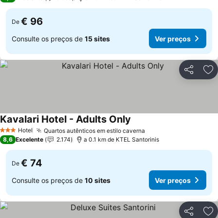
€ 96
De
Consulte os preços de
15 sites
Ver preços
Partilhar
Ad
Kavalari Hotel - Adults Only
Hotel
Quartos autênticos em estilo caverna
3 Estrelas
8,6
Excelente
2.174
a 0.1 km de KTEL Santorinis
€ 74
De
Consulte os preços de
10 sites
Ver preços
Partilhar
Ad