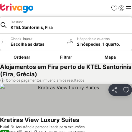
Favoritos
Iniciar
Me
Destino
KTEL Santorinis, Fira
Check-in/out
Hóspedes e quartos
Escolha as datas
2 hóspedes, 1 quarto.
Ordenar
Filtrar
Mapa
Alojamentos em Fira perto de KTEL Santorinis
(Fira, Grécia)
Como os pagamentos influenciam os resultados
Partilhar
Ad
Kratiras View Luxury Suites
Hotel
Assistência personalizada para excursões