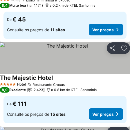
Estilo minimalista e luxuoso
3 Estrelas
8,4
Muito boa
1.174
a 0.2 km de KTEL Santorinis
€ 45
De
Consulte os preços de
11 sites
Ver preços
Partilhar
Ad
The Majestic Hotel
Hotel
Restaurante Crocus
5 Estrelas
8,9
Excelente
2.423
a 0.8 km de KTEL Santorinis
€ 111
De
Consulte os preços de
15 sites
Ver preços