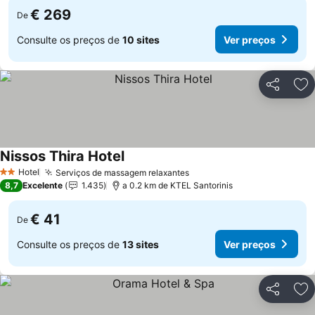
€ 269
De
Consulte os preços de
10 sites
Ver preços
Partilhar
Ad
Nissos Thira Hotel
Hotel
Serviços de massagem relaxantes
2 Estrelas
8,7
Excelente
1.435
a 0.2 km de KTEL Santorinis
€ 41
De
Consulte os preços de
13 sites
Ver preços
Partilhar
Ad