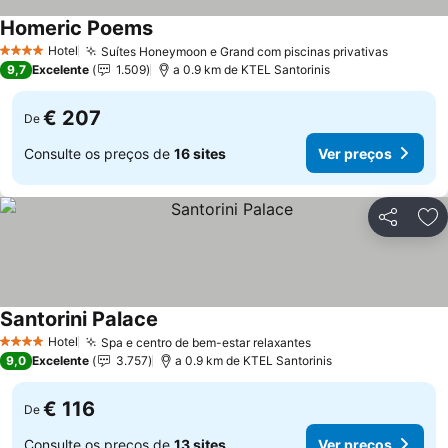
Homeric Poems
Hotel
Suítes Honeymoon e Grand com piscinas privativas
4 Estrelas
9,7
Excelente
1.509
a 0.9 km de KTEL Santorinis
€ 207
De
Consulte os preços de
16 sites
Ver preços
Partilhar
Ad
Santorini Palace
Hotel
Spa e centro de bem-estar relaxantes
4 Estrelas
9,0
Excelente
3.757
a 0.9 km de KTEL Santorinis
€ 116
De
Consulte os preços de
13 sites
Ver preços