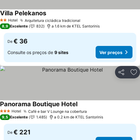
Villa Pelekanos
Hotel
Arquitetura cicládica tradicional
2 Estrelas
8,9
Excelente
832
a 1.6 km de KTEL Santorinis
€ 36
De
Consulte os preços de
9 sites
Ver preços
Partilhar
Ad
Panorama Boutique Hotel
Hotel
Café e bar V Lounge na cobertura
3 Estrelas
9,5
Excelente
1.485
a 0.2 km de KTEL Santorinis
€ 221
De