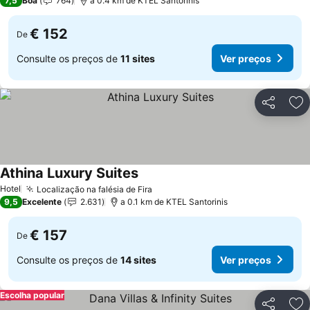
7,5
Boa
764
a 0.4 km de KTEL Santorinis
€ 152
De
Consulte os preços de
11 sites
Ver preços
Partilhar
Ad
Athina Luxury Suites
Hotel
Localização na falésia de Fira
9,5
Excelente
2.631
a 0.1 km de KTEL Santorinis
€ 157
De
Consulte os preços de
14 sites
Ver preços
Escolha popular