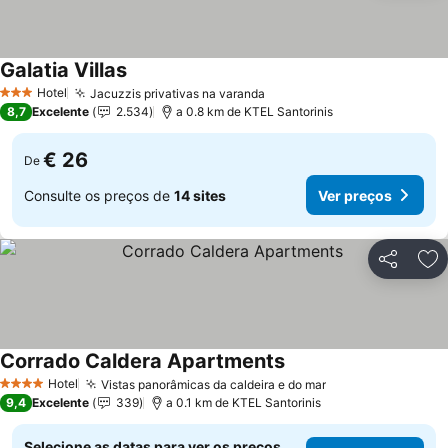
Galatia Villas
Hotel
Jacuzzis privativas na varanda
3 Estrelas
8,7
Excelente
2.534
a 0.8 km de KTEL Santorinis
€ 26
De
Consulte os preços de
14 sites
Ver preços
Partilhar
Ad
Corrado Caldera Apartments
Hotel
Vistas panorâmicas da caldeira e do mar
4 Estrelas
9,4
Excelente
339
a 0.1 km de KTEL Santorinis
Selecione as datas para ver os preços