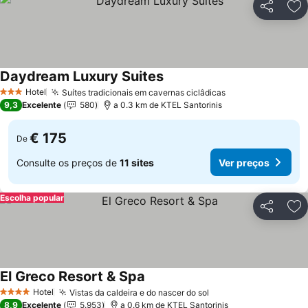
Partilhar
Ad
Daydream Luxury Suites
Hotel
Suítes tradicionais em cavernas ciclâdicas
3 Estrelas
9,3
Excelente
580
a 0.3 km de KTEL Santorinis
€ 175
De
Consulte os preços de
11 sites
Ver preços
Escolha popular
Partilhar
Ad
El Greco Resort & Spa
Hotel
Vistas da caldeira e do nascer do sol
4 Estrelas
8,9
Excelente
5.953
a 0.6 km de KTEL Santorinis