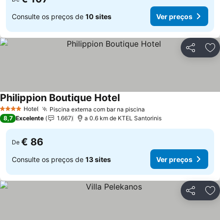
Consulte os preços de
10 sites
Ver preços
Partilhar
Ad
Philippion Boutique Hotel
Hotel
Piscina externa com bar na piscina
4 Estrelas
8,7
Excelente
1.667
a 0.6 km de KTEL Santorinis
€ 86
De
Consulte os preços de
13 sites
Ver preços
Partilhar
Ad