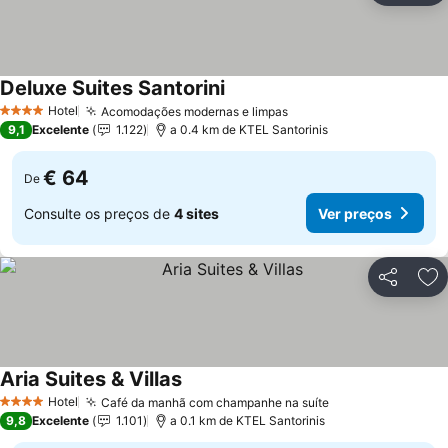
Deluxe Suites Santorini
Hotel
Acomodações modernas e limpas
4 Estrelas
9,1
Excelente
1.122
a 0.4 km de KTEL Santorinis
€ 64
De
Consulte os preços de
4 sites
Ver preços
Partilhar
Ad
Aria Suites & Villas
Hotel
Café da manhã com champanhe na suíte
4 Estrelas
9,8
Excelente
1.101
a 0.1 km de KTEL Santorinis