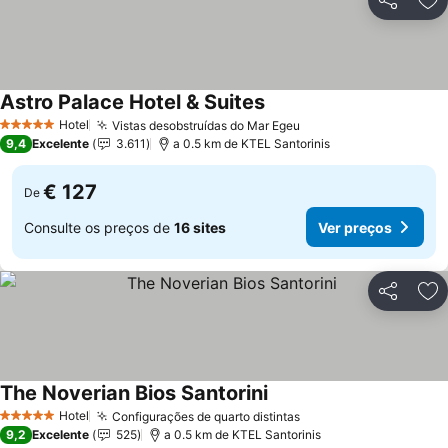
Partilhar
Ad
Astro Palace Hotel & Suites
Hotel
Vistas desobstruídas do Mar Egeu
5 Estrelas
9,4
Excelente
3.611
a 0.5 km de KTEL Santorinis
€ 127
De
Consulte os preços de
16 sites
Ver preços
Partilhar
Ad
The Noverian Bios Santorini
Hotel
Configurações de quarto distintas
5 Estrelas
9,2
Excelente
525
a 0.5 km de KTEL Santorinis