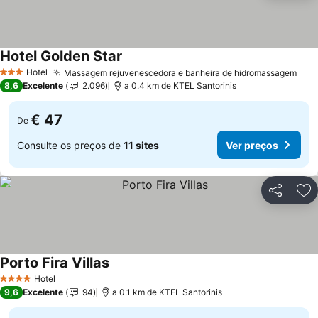
Hotel Golden Star
Hotel
Massagem rejuvenescedora e banheira de hidromassagem
3 Estrelas
8,6
Excelente
2.096
a 0.4 km de KTEL Santorinis
€ 47
De
Consulte os preços de
11 sites
Ver preços
Partilhar
Ad
Porto Fira Villas
Hotel
4 Estrelas
9,6
Excelente
94
a 0.1 km de KTEL Santorinis