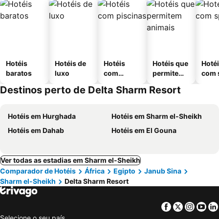
Hotéis
Hotéis de
Hotéis
Hotéis que
Hoté
baratos
luxo
com
permitem
com 
piscinas
animais
Destinos perto de Delta Sharm Resort
Hotéis em Hurghada
Hotéis em Sharm el-Sheikh
Hotéis em Dahab
Hotéis em El Gouna
Ver todas as estadias em Sharm el-Sheikh
Comparador de Hotéis
África
Egipto
Janub Sina
Sharm el-Sheikh
Delta Sharm Resort
Facebook
Twitter
Insta
Yo
Selecione o seu país