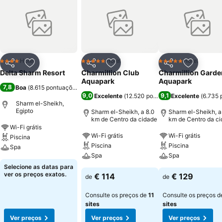
Hotel
Hotel
Hotel
4 Estrelas
5 Estrelas
5 Estrelas
Partilhar
Adicionar aos favoritos
Partilhar
Adicionar aos favoritos
Partilhar
Adicionar
Delta Sharm Resort
Charmillion Club
Charmillion Garde
Aquapark
Aquapark
7,8
Boa
(
8.615 pontuações
)
9,0
9,1
Excelente
(
12.520 pontuações
Excelente
)
(
6.735 
Sharm el-Sheikh,
Egipto
Sharm el-Sheikh, a 8.0
Sharm el-Sheikh, a
km de Centro da cidade
km de Centro da c
Wi-Fi grátis
Wi-Fi grátis
Wi-Fi grátis
Piscina
Piscina
Piscina
Spa
Spa
Spa
Selecione as datas para
ver os preços exatos.
€ 114
€ 129
de
de
Consulte os preços de
11
Consulte os preços 
sites
sites
Ver preços
Ver preços
Ver preços