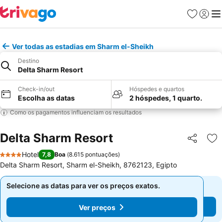
Favoritos
Iniciar
Me
Ver todas as estadias em Sharm el-Sheikh
Destino
Delta Sharm Resort
Check-in/out
Hóspedes e quartos
Escolha as datas
2 hóspedes, 1 quarto.
Como os pagamentos influenciam os resultados
Delta Sharm Resort
Partilhar
Ad
Hotel
7,8
Boa
(
8.615 pontuações
)
4 Estrelas
Delta Sharm Resort, Sharm el-Sheikh, 8762123, Egipto
Selecione as datas para ver os preços exatos.
Selecione as datas para ver os preços exatos.
Ver preços
Ver preços