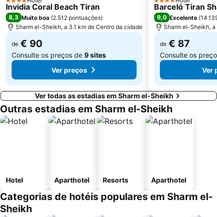
Hotel
Hotel
4 Estrelas
4 Estrelas
Invidia Coral Beach Tiran
Barceló Tiran S
8,3
9,0
Muito boa
(
2.512 pontuações
)
Excelente
(
14.13
Sharm el-Sheikh, a 3.1 km de Centro da cidade
Sharm el-Sheikh, a
€ 90
€ 87
de
de
Consulte os preços de
9 sites
Consulte os preç
Ver preços
Ver 
Ver todas as estadias em Sharm el-Sheikh
Outras estadias em Sharm el-Sheikh
Hotel
Aparthotel
Resorts
Aparthotel
Categorias de hotéis populares em Sharm el-
Sheikh