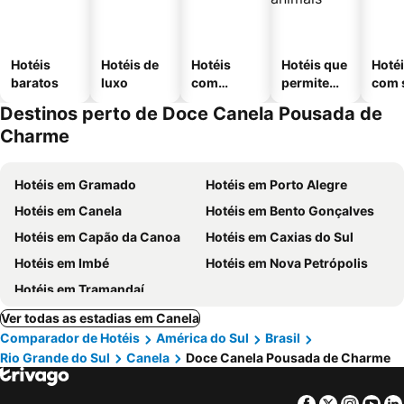
Hotéis
Hotéis de
Hotéis
Hotéis que
Hoté
baratos
luxo
com
permitem
com 
piscinas
animais
Destinos perto de Doce Canela Pousada de
Charme
Hotéis em Gramado
Hotéis em Porto Alegre
Hotéis em Canela
Hotéis em Bento Gonçalves
Hotéis em Capão da Canoa
Hotéis em Caxias do Sul
Hotéis em Imbé
Hotéis em Nova Petrópolis
Hotéis em Tramandaí
Ver todas as estadias em Canela
Comparador de Hotéis
América do Sul
Brasil
Rio Grande do Sul
Canela
Doce Canela Pousada de Charme
Facebook
Twitter
Insta
Yo