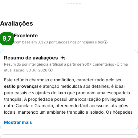
Avaliações
Excelente
9,7
com base em 3.320 pontuações nos principais
sites
Resumo de avaliações
Resumido por inteligência artificial a partir de 900+ comentários · Última
atualização: 30 Jul 2026
Este refúgio charmoso e romântico, caracterizado pelo seu
estilo provençal
e atenção meticulosa aos detalhes, é ideal
para casais e viajantes de luxo que procuram uma escapadela
tranquila. A propriedade possui uma localização privilegiada
entre Canela e Gramado, oferecendo fácil acesso às atrações
locais, mantendo um ambiente tranquilo e isolado. Os hóspedes
apreciarão os quartos confortáveis e convidativos, muitos com
Mostrar mais
pisos de casa de banho aquecidos
para um toque de luxo. O
compromisso do hotel com a satisfação do hóspede é evidente
no seu serviço exemplar e no sempre elogiado e delicioso