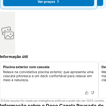
Ver preços
Ver preços
Informação útil
Piscina exterior com cascata
De
Relaxe na convidativa piscina exterior, que apresenta uma
Me
cascata pitoresca e um deck confortável para relaxar em
me
meio à natureza.
cl
Este resumo foi criado por inteligência artificial e pode não ser 100% correto.
Informação sobre o Doce Canela Pousada de