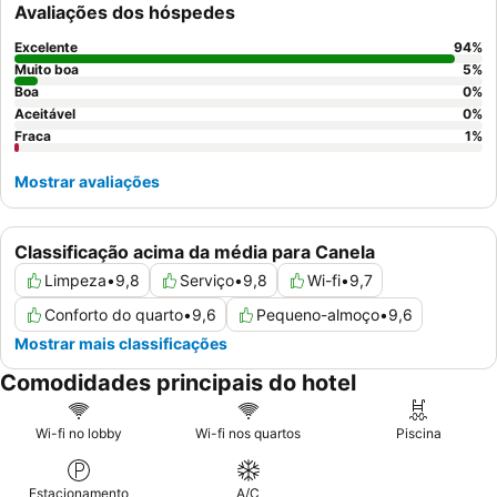
Avaliações dos hóspedes
pequeno-almoço
com uma grande variedade de opções
frescas e caseiras. Para uma experiência verdadeiramente
Excelente
94
%
relaxante, considere reservar um quarto com pisos de casa de
Muito boa
5
%
banho aquecidos, especialmente durante as estações mais
Boa
0
%
Aceitável
0
%
frias.
Fraca
1
%
Mostrar avaliações
Classificação acima da média para Canela
Limpeza
•
9,8
Serviço
•
9,8
Wi-fi
•
9,7
Conforto do quarto
•
9,6
Pequeno-almoço
•
9,6
Mostrar mais classificações
Comodidades principais do hotel
Wi-fi no lobby
Wi-fi nos quartos
Piscina
Estacionamento
A/C