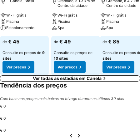
Canela, Brasil
Gramado, a 1.3 km de
Gramado, a 4.7 km
Centro da cidade
Centro da cidade
Wi-Fi grátis
Wi-Fi grátis
Wi-Fi grátis
Piscina
Piscina
Piscina
Estacionamento
Spa
Spa
Ver preços
Ver preços
Ver preços
€ 45
€ 49
€ 85
de
de
de
Consulte os preços de
9
Consulte os preços de
Consulte os preços 
sites
10 sites
sites
Ver preços
Ver preços
Ver preços
Ver todas as estadias em Canela
Tendência dos preços
Com base nos preços mais baixos no trivago durante os últimos 30 dias
€ 0
€ 0
€ 0