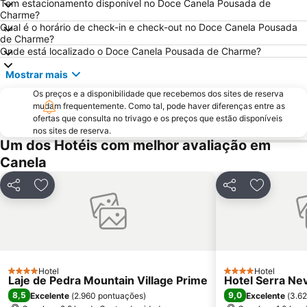
Tem estacionamento disponível no Doce Canela Pousada de
Charme?
Qual é o horário de check-in e check-out no Doce Canela Pousada
de Charme?
Onde está localizado o Doce Canela Pousada de Charme?
Mostrar mais
Os preços e a disponibilidade que recebemos dos sites de reserva
mudam frequentemente. Como tal, pode haver diferenças entre as
ofertas que consulta no trivago e os preços que estão disponíveis
nos sites de reserva.
Um dos Hotéis com melhor avaliação em
Canela
Partilhar
Adicionar aos favoritos
Partilhar
Adicionar
Hotel
Hotel
4 Estrelas
4 Estrelas
Laje de Pedra Mountain Village Prime
Hotel Serra Ne
8,5
9,0
Excelente
(
2.960 pontuações
)
Excelente
(
3.62