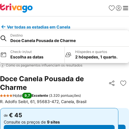
Favoritos
Iniciar
Me
Ver todas as estadias em Canela
Destino
Doce Canela Pousada de Charme
Check-in/out
Hóspedes e quartos
Escolha as datas
2 hóspedes, 1 quarto.
Como os pagamentos influenciam os resultados
Doce Canela Pousada de
Charme
Partilhar
Ad
Hotel
9,7
Excelente
(
3.320 pontuações
)
4 Estrelas
R. Adolfo Seibt, 61, 95683-472, Canela, Brasil
€ 45
€ 45
de
de
Consulte os preços de
9 sites
Consulte os preços de
9 sites