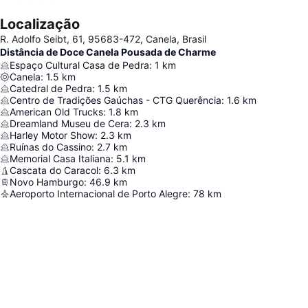
Localização
R. Adolfo Seibt, 61, 95683-472, Canela, Brasil
Distância de Doce Canela Pousada de Charme
Espaço Cultural Casa de Pedra
:
1
km
Canela
:
1.5
km
Catedral de Pedra
:
1.5
km
Centro de Tradições Gaúchas - CTG Querência
:
1.6
km
American Old Trucks
:
1.8
km
Dreamland Museu de Cera
:
2.3
km
Harley Motor Show
:
2.3
km
Ruínas do Cassino
:
2.7
km
Memorial Casa Italiana
:
5.1
km
Cascata do Caracol
:
6.3
km
Novo Hamburgo
:
46.9
km
Aeroporto Internacional de Porto Alegre
:
78
km