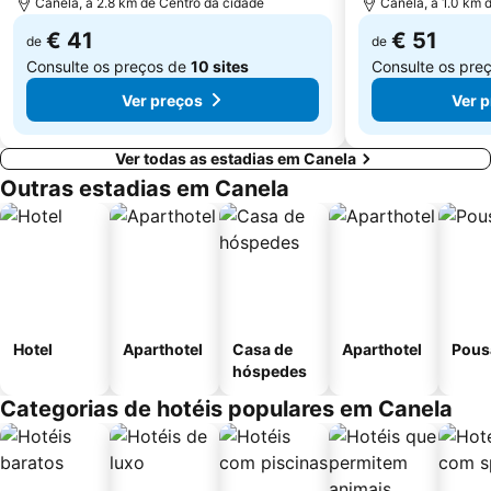
Canela, a 2.8 km de Centro da cidade
Canela, a 1.0 km 
€ 41
€ 51
de
de
Consulte os preços de
10 sites
Consulte os pre
Ver preços
Ver 
Ver todas as estadias em Canela
Outras estadias em Canela
Hotel
Aparthotel
Casa de
Aparthotel
Pous
hóspedes
Categorias de hotéis populares em Canela