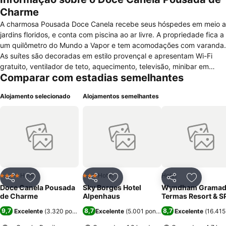
Charme
A charmosa Pousada Doce Canela recebe seus hóspedes em meio a
jardins floridos, e conta com piscina ao ar livre. A propriedade fica a
um quilômetro do Mundo a Vapor e tem acomodações com varanda.
As suítes são decoradas em estilo provençal e apresentam Wi-Fi
gratuito, ventilador de teto, aquecimento, televisão, minibar em
Comparar com estadias semelhantes
estilo retrô e colchão italiano. As unidades podem receber até
quatro pessoas. Quem se hospeda na Pousada Doce Canela
Alojamento selecionado
Alojamentos semelhantes
encontra estacionamento gratuito, cozinha compartilhada, serviço
de quarto e recepção 24 horas. O café da manhã está incluso nas
diárias. A aproximadamente 500 metros dali estão o Lá em Casa,
que serve almoço, e o Piccolo Paradiso do Xico, que oferece jantar.
De carro, são cinco minutos até a Catedral de Pedra. Já para
atrações como a Rua Coberta, o Mini Mundo e a Aldeia do Papai
Noel, em Gramado, são dez minutos de viagem.
Hotel
Hotel
Hotel
4 Estrelas
3 Estrelas
Partilhar
Adicionar aos favoritos
Partilhar
Adicionar aos favoritos
Partilhar
Adicionar
Doce Canela Pousada
Sky Borges Hotel
Wyndham Grama
de Charme
Alpenhaus
Termas Resort & S
9,7
8,7
8,7
Excelente
(
3.320 pontuações
Excelente
)
(
5.001 pontuações
Excelente
)
(
16.415