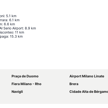
oni
:
5.1
km
rrara
:
6.1
km
um
:
6.6
km
l Serio Airport
:
8.9
km
isconteo
:
11
km
lpaga
:
15.3
km
Ampliar mapa
Praça de Duomo
Airport Milano Linate
Fiera Milano - Rho
Brera
Navigli
Cidade Alta de Bérgam