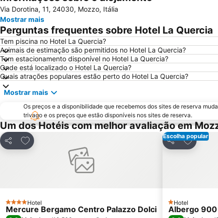
Via Dorotina, 11, 24030, Mozzo, Itália
Mostrar mais
Perguntas frequentes sobre Hotel La Quercia
Tem piscina no Hotel La Quercia?
Animais de estimação são permitidos no Hotel La Quercia?
Tem estacionamento disponível no Hotel La Quercia?
Onde está localizado o Hotel La Quercia?
Quais atrações populares estão perto do Hotel La Quercia?
Mostrar mais
Os preços e a disponibilidade que recebemos dos sites de reserva muda
trivago e os preços que estão disponíveis nos sites de reserva.
Um dos Hotéis com melhor avaliação em Moz
Escolha popular
Adicionar aos favoritos
Adicionar
Partilhar
Partilhar
Hotel
Hotel
4 Estrelas
1 Estrelas
Mercure Bergamo Centro Palazzo Dolci
Albergo 900