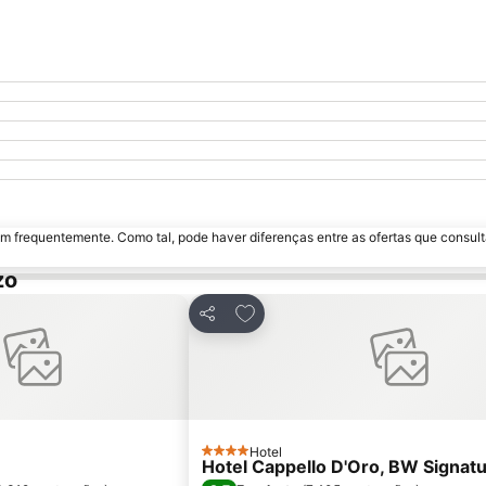
m frequentemente. Como tal, pode haver diferenças entre as ofertas que consult
zo
 aos favoritos
Adicionar aos favoritos
Partilhar
Hotel
4 Estrelas
Hotel Cappello D'Oro, BW Signatu