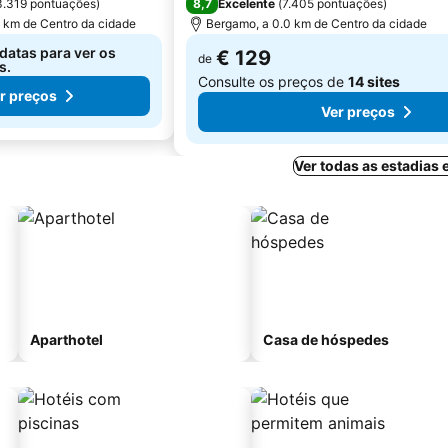
8,7
3.319 pontuações
)
Excelente
(
7.405 pontuações
)
4 km de Centro da cidade
Bergamo, a 0.0 km de Centro da cidade
datas para ver os
€ 129
de
s.
Consulte os preços de
14 sites
r preços
Ver preços
Ver todas as estadias
Aparthotel
Casa de hóspedes