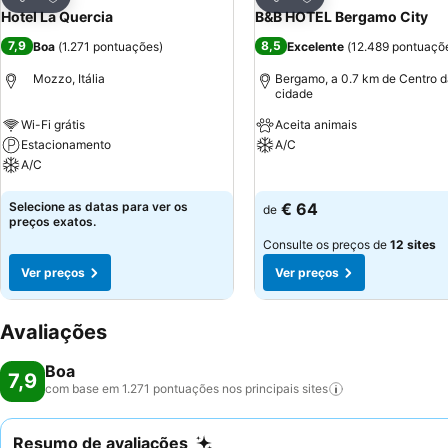
Partilhar
Partilhar
Hotel La Quercia
B&B HOTEL Bergamo City
7,9
8,5
Boa
(
1.271 pontuações
)
Excelente
(
12.489 pontuaçõ
Mozzo, Itália
Bergamo, a 0.7 km de Centro 
cidade
Wi-Fi grátis
Aceita animais
Estacionamento
A/C
A/C
Ver preços
Ver preços
Selecione as datas para ver os
€ 64
de
preços exatos.
Consulte os preços de
12 sites
Ver preços
Ver preços
Avaliações
Boa
7,9
com base em 1.271 pontuações nos principais
sites
Resumo de avaliações