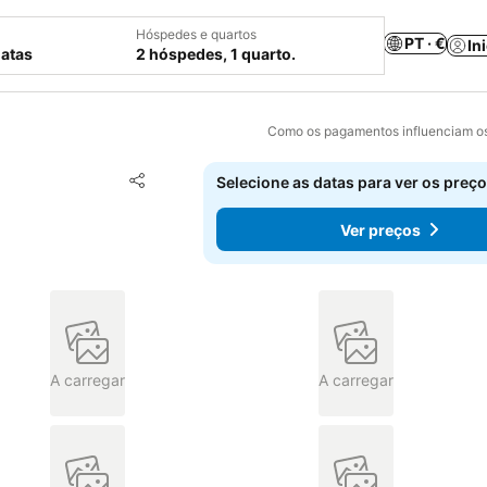
Hóspedes e quartos
PT · €
In
datas
2 hóspedes, 1 quarto.
Como os pagamentos influenciam os
Adicionar aos favoritos
Selecione as datas para ver os preço
Partilhar
Ver preços
A carregar
A carregar