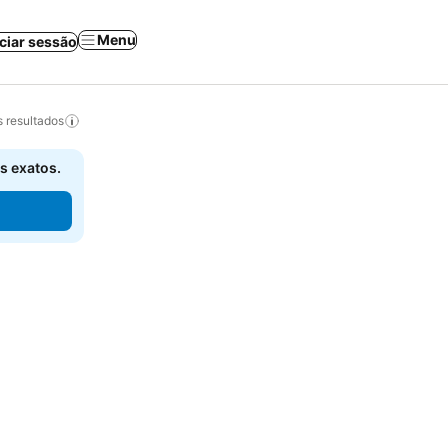
Menu
iciar sessão
 resultados
s exatos.