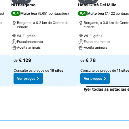
Partilhar
Partilhar
NH Bergamo
Hotel Città Dei Mille
8,4
8,4
es
)
Muito boa
(
5.651 pontuações
)
Muito boa
(
7.422 pontua
da
Bergamo, a 0.2 km de Centro da
Bergamo, a 0.8 km de Centr
cidade
cidade
Wi-Fi grátis
Wi-Fi grátis
Estacionamento
Estacionamento
Aceita animais
Aceita animais
Ver preços
Ver preços
€ 129
€ 78
de
de
Consulte os preços de
16 sites
Consulte os preços de
11 site
Ver preços
Ver preços
Ver todas as estadias