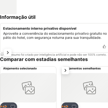
Informação útil
Estacionamento interno privativo disponível
Aproveite a conveniência do estacionamento privativo gratuito no
pátio do hotel, com segurança noturna para sua tranquilidade.
Este resumo foi criado por inteligência artificial e pode não ser 100% correto.
Comparar com estadias semelhantes
Alojamento selecionado
Alojamentos semelhantes
próximo
Adicionar aos favoritos
Adicionar aos favor
Hotel
Hotel
3 Estrelas
3 Estrelas