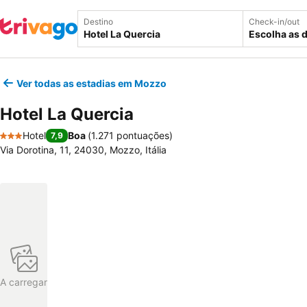
Destino
Check-in/out
Escolha as 
Ver todas as estadias em Mozzo
Hotel La Quercia
Hotel
Boa
(
1.271 pontuações
)
7,9
3 Estrelas
Via Dorotina, 11, 24030, Mozzo, Itália
A carregar