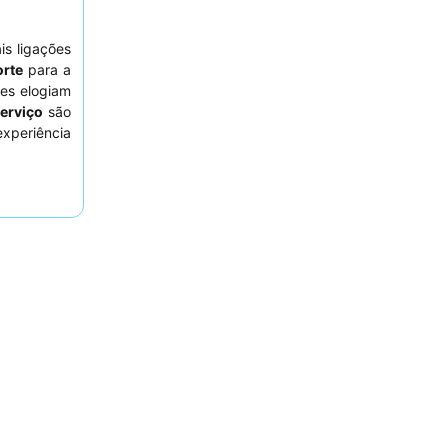
is ligações
orte
para a
des elogiam
serviço
são
experiência