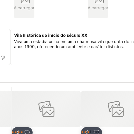
A carregar
A carregar
Vila histórica do início do século XX
Viva uma estadia única em uma charmosa vila que data do in
anos 1900, oferecendo um ambiente e caráter distintos.
itos
Adicionar aos favoritos
Adicionar aos fav
Hotel
Hotel
4 Estrelas
3 Estrelas