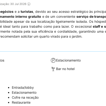
alização: 30 Jul 2026
 negócios
e a
turistas
, devido ao seu acesso estratégico às principa
onamento interno gratuito
e de um conveniente
serviço de transp
bilidade apesar da sua localização ligeiramente isolada. Os hóspe
 é ideal tanto para trabalho como para lazer. O excecional
staff e 
ente notada pela sua eficiência e cordialidade, garantindo uma 
recomendam solicitar um quarto virado para o jardim.
tos
Estacionamento
Bar no hotel
Entrada/lobby
Estacionamento
Cofre na receção
Restaurante