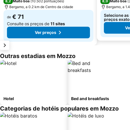
8,2
8,0
Muito boa
(
10.502 pontuações
)
Muito boa
(
Bergamo, a 0.2 km de Centro da cidade
Bergamo, a 1.
Selecione as 
€ 71
de
preços exato
Consulte os preços de
11 sites
Ve
Ver preços
Outras estadias em Mozzo
Hotel
Bed and breakfasts
Categorias de hotéis populares em Mozzo