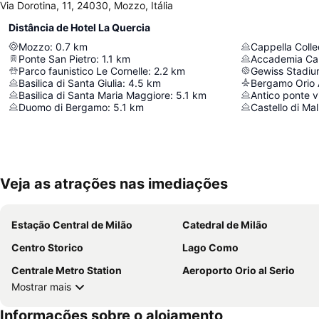
Via Dorotina, 11, 24030, Mozzo, Itália
Distância de Hotel La Quercia
Mozzo
:
0.7
km
Cappella Colle
Ponte San Pietro
:
1.1
km
Accademia Ca
Parco faunistico Le Cornelle
:
2.2
km
Gewiss Stadi
Basilica di Santa Giulia
:
4.5
km
Bergamo Orio A
Basilica di Santa Maria Maggiore
:
5.1
km
Antico ponte v
Duomo di Bergamo
:
5.1
km
Castello di Ma
Veja as atrações nas imediações
Estação Central de Milão
Catedral de Milão
Centro Storico
Lago Como
Centrale Metro Station
Aeroporto Orio al Serio
Mostrar mais
Informações sobre o alojamento