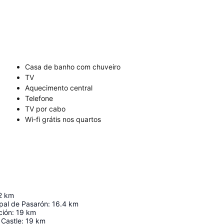
Casa de banho com chuveiro
TV
Aquecimento central
Telefone
TV por cabo
Wi-fi grátis nos quartos
2
km
pal de Pasarón
:
16.4
km
ción
:
19
km
 Castle
:
19
km