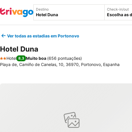
Destino
Check-in/out
Escolha as 
Ver todas as estadias em Portonovo
Hotel Duna
Hotel
Muito boa
(
656 pontuações
)
8,3
2 Estrelas
Playa de, Camiño de Canelas, 10, 36970, Portonovo, Espanha