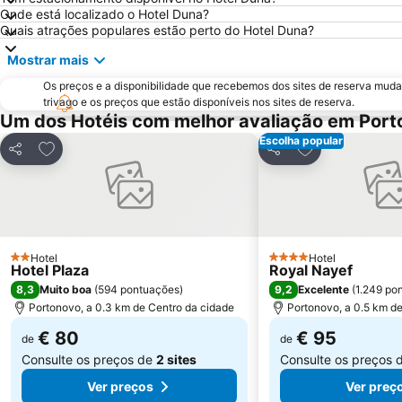
Onde está localizado o Hotel Duna?
Quais atrações populares estão perto do Hotel Duna?
Mostrar mais
Os preços e a disponibilidade que recebemos dos sites de reserva muda
trivago e os preços que estão disponíveis nos sites de reserva.
Um dos Hotéis com melhor avaliação em Por
Escolha popular
Adicionar aos favoritos
Adicionar aos f
Partilhar
Partilhar
Hotel
Hotel
2 Estrelas
4 Estrelas
Hotel Plaza
Royal Nayef
8,3
9,2
Muito boa
(
594 pontuações
)
Excelente
(
1.249 po
Portonovo, a 0.3 km de Centro da cidade
Portonovo, a 0.5 km d
€ 80
€ 95
de
de
Consulte os preços de
2 sites
Consulte os preços 
Ver preços
Ver preç