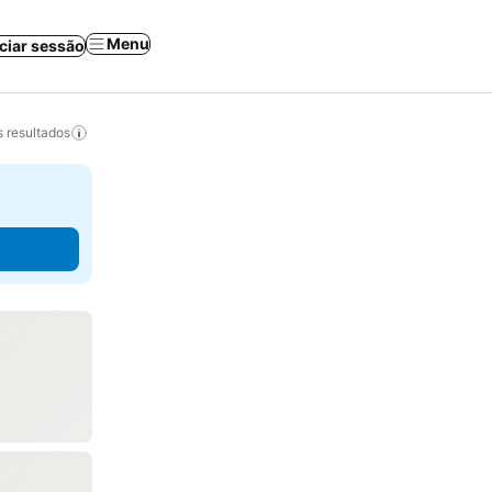
Menu
iciar sessão
 resultados