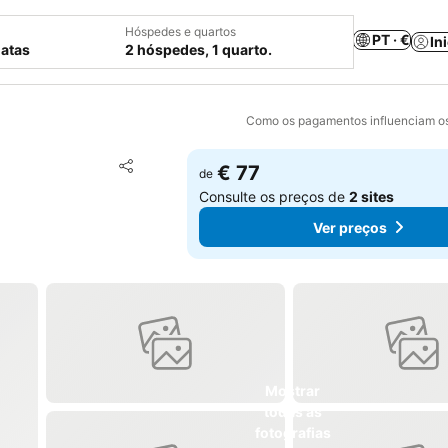
Hóspedes e quartos
PT · €
In
datas
2 hóspedes, 1 quarto.
Como os pagamentos influenciam os
Adicionar aos favoritos
€ 77
de
Partilhar
Consulte os preços de
2 sites
Ver preços