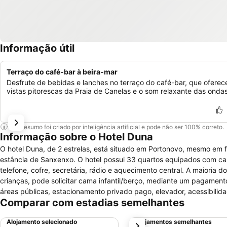
Informação útil
Terraço do café-bar à beira-mar
Desfrute de bebidas e lanches no terraço do café-bar, que oferec
vistas pitorescas da Praia de Canelas e o som relaxante das ondas
Este resumo foi criado por inteligência artificial e pode não ser 100% correto.
Informação sobre o Hotel Duna
O hotel Duna, de 2 estrelas, está situado em Portonovo, mesmo em f
estância de Sanxenxo. O hotel possui 33 quartos equipados com ca
telefone, cofre, secretária, rádio e aquecimento central. A maioria d
crianças, pode solicitar cama infantil/berço, mediante um pagamento
áreas públicas, estacionamento privado pago, elevador, acessibili
Comparar com estadias semelhantes
na recepção, balcão de informações turísticas, jardim, terraço e r
almoço. Se viajar sozinho, o Duna oferece também preços mais redu
Alojamento selecionado
Alojamentos semelhantes
próximo