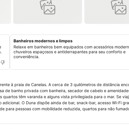
Banheiros modernos e limpos
e
Relaxe em banheiros bem equipados com acessórios modern
.
chuveiros espaçosos e antiderrapantes para seu conforto e
conveniência.
rente à praia de Canelas. A cerca de 3 quilómetros de distância enc
sa de banho privada com banheira, secador de cabelo e amenidades,
os quartos têm varanda e alguns vista privilegiada para o mar. Se via
 adicional. O Duna dispõe ainda de bar, snack-bar, acesso Wi-Fi gra
dade para pessoas com mobilidade reduzida, quartos para não fumado
ecepção aberta 24 horas. Todas as manhãs é servido um buffet de pe
zidos.