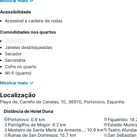
Mostrar mais
Acessibilidade
Acessível a cadeira de rodas
Comodidades nos quartos
Janelas desbloqueadas
Secador
Secretária
Cofre no quarto
Wi-fi (quarto)
Mostrar mais
Localização
Playa de, Camiño de Canelas, 10, 36970, Portonovo, Espanha
Distância de Hotel Duna
Portonovo
:
0.6
km
Figueirido
:
16.
Petróglifos de Mogor
:
9.2
km
Estadio Munici
Mosteiro de Santa María da Armenteira
:
10.9
km
Teatro Afunda
Ruínas de San Domingos
:
15.7
km
San Sebastian