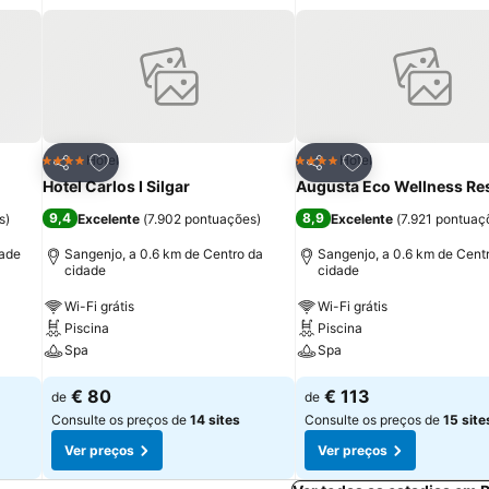
itos
Adicionar aos favoritos
Adicionar aos fav
Hotel
Hotel
4 Estrelas
4 Estrelas
Partilhar
Partilhar
Hotel Carlos I Silgar
Augusta Eco Wellness Re
9,4
8,9
s
)
Excelente
(
7.902 pontuações
)
Excelente
(
7.921 pontuaç
dade
Sangenjo, a 0.6 km de Centro da
Sangenjo, a 0.6 km de Cent
cidade
cidade
Wi-Fi grátis
Wi-Fi grátis
Piscina
Piscina
Spa
Spa
€ 80
€ 113
de
de
Consulte os preços de
14 sites
Consulte os preços de
15 site
Ver preços
Ver preços