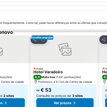
m frequentemente. Como tal, pode haver diferenças entre as ofertas que consult
tonovo
Escolha popular
avoritos
Adicionar aos favoritos
Partilhar
Par
Hotel
H
1 Estrelas
1 E
Hotel Varadoiro
Ho
8,4
9,
ntuações
)
Muito boa
(
1.241 pontuações
)
e Centro da cidade
Portonovo, a 0.1 km de Centro da cidade
€ 53
de
d
de
2 sites
Consulte os preços de
3 sites
C
os
Ver preços