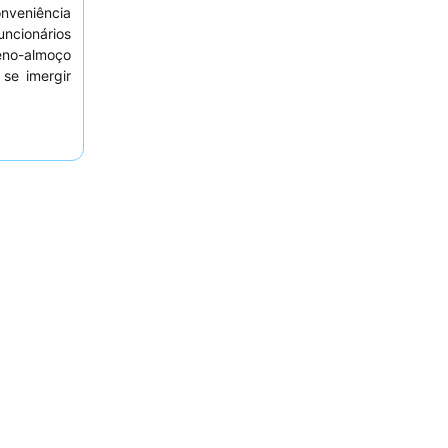
nveniência
uncionários
eno-almoço
se imergir