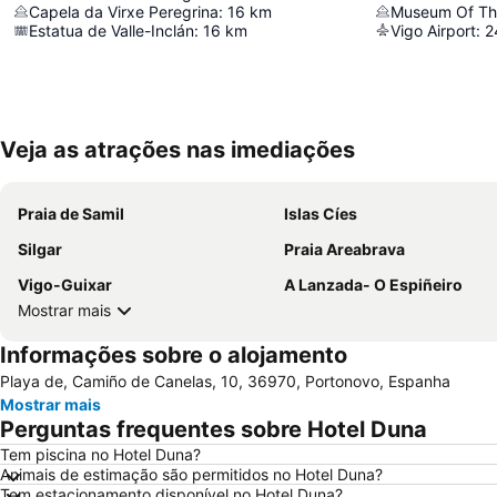
Capela da Virxe Peregrina
:
16
km
Museum Of Th
Estatua de Valle-Inclán
:
16
km
Vigo Airport
:
2
Veja as atrações nas imediações
Praia de Samil
Islas Cíes
Silgar
Praia Areabrava
Vigo-Guixar
A Lanzada- O Espiñeiro
Mostrar mais
Informações sobre o alojamento
Playa de, Camiño de Canelas, 10, 36970, Portonovo, Espanha
Mostrar mais
Perguntas frequentes sobre Hotel Duna
Tem piscina no Hotel Duna?
Animais de estimação são permitidos no Hotel Duna?
Tem estacionamento disponível no Hotel Duna?