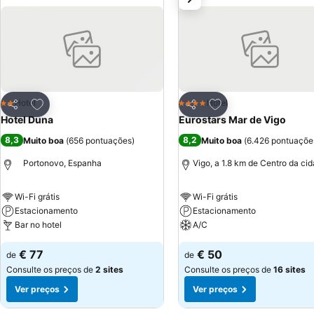
Adicionar aos favoritos
Adicionar aos favor
Hotel
Hotel
2 Estrelas
4 Estrelas
Partilhar
Partilhar
Hotel Duna
Eurostars Mar de Vigo
8,3
8,2
Muito boa
(
656 pontuações
)
Muito boa
(
6.426 pontuaçõe
Portonovo, Espanha
Vigo, a 1.8 km de Centro da ci
Wi-Fi grátis
Wi-Fi grátis
Estacionamento
Estacionamento
Bar no hotel
A/C
€ 77
€ 50
de
de
Consulte os preços de
2 sites
Consulte os preços de
16 sites
Ver preços
Ver preços