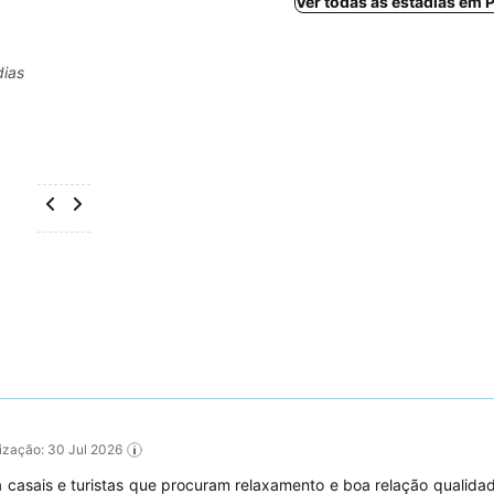
Ver todas as estadias em
dias
alização: 30 Jul 2026
ara casais e turistas que procuram relaxamento e boa relação qualida