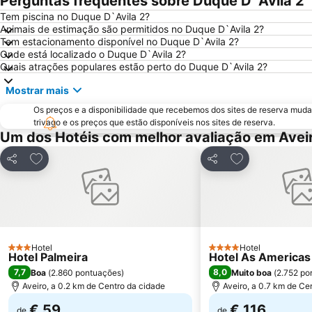
Perguntas frequentes sobre Duque D`Avila 2
Tem piscina no Duque D`Avila 2?
Animais de estimação são permitidos no Duque D`Avila 2?
Tem estacionamento disponível no Duque D`Avila 2?
Onde está localizado o Duque D`Avila 2?
Quais atrações populares estão perto do Duque D`Avila 2?
Mostrar mais
Os preços e a disponibilidade que recebemos dos sites de reserva muda
trivago e os preços que estão disponíveis nos sites de reserva.
Um dos Hotéis com melhor avaliação em Avei
Adicionar aos favoritos
Adicionar aos f
Partilhar
Partilhar
Hotel
Hotel
3 Estrelas
4 Estrelas
Hotel Palmeira
Hotel As Americas
7,7
8,0
Boa
(
2.860 pontuações
)
Muito boa
(
2.752 po
Aveiro, a 0.2 km de Centro da cidade
Aveiro, a 0.7 km de Ce
€ 59
€ 116
de
de