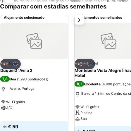
Este resumo foi criado por inteligência artificial e pode não ser 100% correto.
Comparar com estadias semelhantes
Alojamento selecionado
Alojamentos semelhantes
próximo
Adicionar aos favoritos
Adicionar aos favor
Hotel
Hotel
3 Estrelas
5 Estrelas
Partilhar
Partilhar
Duque D`Avila 2
Montebelo Vista Alegre Ílha
Hotel
7,8
Boa
(
1.993 pontuações
)
9,1
Excelente
(
4.990 pontuaçõe
Aveiro, Portugal
Ílhavo, a 1.8 km de Centro da 
Wi-Fi grátis
Wi-Fi grátis
A/C
Piscina
Ver preços
Spa
€ 59
de
Ver preços