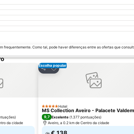
m frequentemente. Como tal, pode haver diferenças entre as ofertas que consult
ro
Escolha popular
avoritos
Adicionar aos favoritos
Partilhar
Hotel
5 Estrelas
MS Collection Aveiro - Palacete Valde
9,7
ntuações
)
Excelente
(
1.377 pontuações
)
ntro da cidade
Aveiro, a 0.2 km de Centro da cidade
€ 138
de