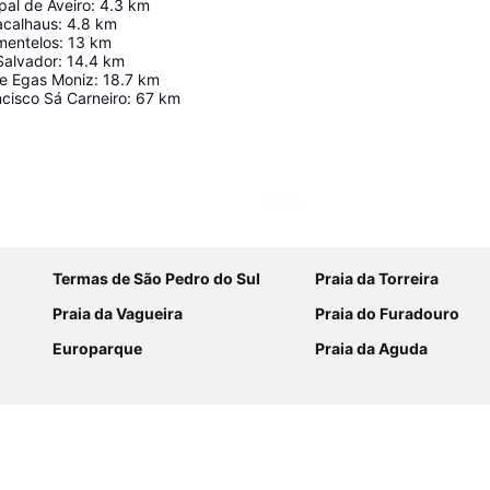
pal de Aveiro
:
4.3
km
acalhaus
:
4.8
km
mentelos
:
13
km
Salvador
:
14.4
km
e Egas Moniz
:
18.7
km
cisco Sá Carneiro
:
67
km
Ampliar mapa
Termas de São Pedro do Sul
Praia da Torreira
Praia da Vagueira
Praia do Furadouro
Europarque
Praia da Aguda