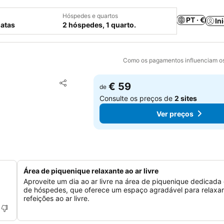
Hóspedes e quartos
PT · €
In
datas
2 hóspedes, 1 quarto.
Como os pagamentos influenciam os
Adicionar aos favoritos
€ 59
de
Partilhar
Consulte os preços de
2 sites
Ver preços
Área de piquenique relaxante ao ar livre
Aproveite um dia ao ar livre na área de piquenique dedicada
de hóspedes, que oferece um espaço agradável para relaxar
refeições ao ar livre.