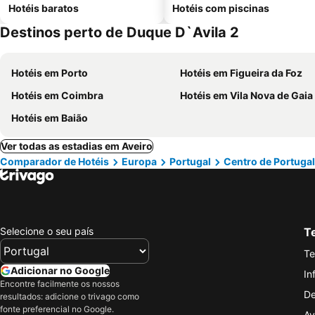
Hotéis baratos
Hotéis com piscinas
Destinos perto de Duque D`Avila 2
Hotéis em Porto
Hotéis em Figueira da Foz
Hotéis em Coimbra
Hotéis em Vila Nova de Gaia
Hotéis em Baião
Ver todas as estadias em Aveiro
Comparador de Hotéis
Europa
Portugal
Centro de Portugal
Selecione o seu país
Te
Te
Adicionar no Google
In
Encontre facilmente os nossos
De
resultados: adicione o trivago como
fonte preferencial no Google.
Av