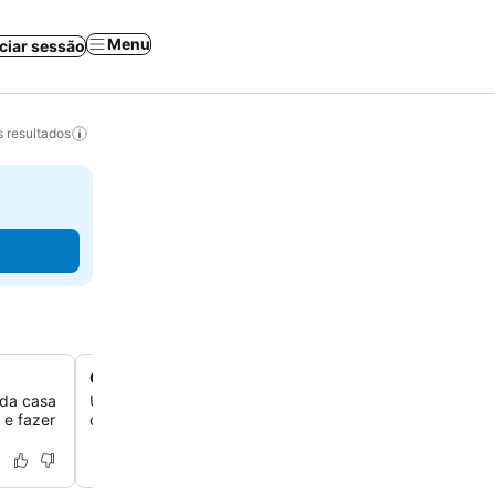
Menu
iciar sessão
 resultados
Cafeteria no local para sua comodidade
 da casa
Uma cafeteria dentro da casa de hóspedes oferece um 
 e fazer
conveniente para você desfrutar de bebidas e lanches l