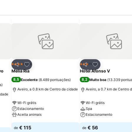
itos
Adicionar aos favoritos
Adicionar aos fav
Hotel
Hotel
4 Estrelas
3 Estrelas
Partilhar
Partilhar
vo
Meliá Ria
Hotel Afonso V
8,5
8,2
Excelente
(
8.489 pontuações
)
Muito boa
(
13.339 pontu
s
)
Aveiro, a 0.8 km de Centro da cidade
Aveiro, a 0.7 km de Centro 
cidade
Wi-Fi grátis
Wi-Fi grátis
Estacionamento
Spa
Aceita animais
Estacionamento
Ver preços
Ver preços
€ 115
€ 56
de
de