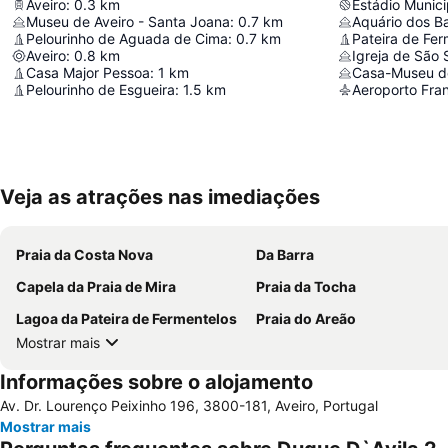
Aveiro
:
0.3
km
Estádio Munici
Museu de Aveiro - Santa Joana
:
0.7
km
Aquário dos B
Pelourinho de Aguada de Cima
:
0.7
km
Pateira de Fer
Aveiro
:
0.8
km
Igreja de São 
Casa Major Pessoa
:
1
km
Casa-Museu d
Pelourinho de Esgueira
:
1.5
km
Aeroporto Fran
Veja as atrações nas imediações
Praia da Costa Nova
Da Barra
Capela da Praia de Mira
Praia da Tocha
Lagoa da Pateira de Fermentelos
Praia do Areão
Mostrar mais
Informações sobre o alojamento
Av. Dr. Lourenço Peixinho 196, 3800-181, Aveiro, Portugal
Mostrar mais