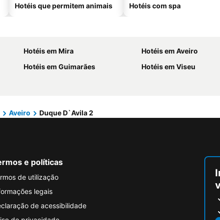
Hotéis que permitem animais
Hotéis com spa
Hotéis em Mira
Hotéis em Aveiro
Hotéis em Guimarães
Hotéis em Viseu
Aveiro
Duque D`Avila 2
rmos e políticas
I
rmos de utilização
formações legais
claração de acessibilidade
iso de privacidade