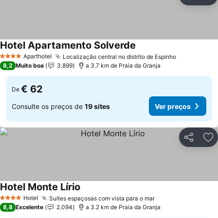
Partilhar
Ad
Hotel Apartamento Solverde
Ver preços
Aparthotel
Localização central no distrito de Espinho
Ver preços
4 Estrelas
8,2
Muito boa
3.899
a 3.7 km de Praia da Granja
€ 62
De
Consulte os preços de
19 sites
Ver preços
Partilhar
Ad
Hotel Monte Lírio
Ver preços
Hotel
Suítes espaçosas com vista para o mar
Ver preços
4 Estrelas
8,8
Excelente
2.094
a 3.2 km de Praia da Granja