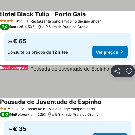
Hotel Black Tulip - Porto Gaia
Ver preços
Hotel
Restaurante panorâmico no décimo andar
Ver preços
4 Estrelas
7,9
Boa
4.505
a 9.6 km de Praia da Granja
€ 65
De
Consulte os preços de
12 sites
Ver preços
Escolha popular
Partilhar
Ad
Pousada de Juventude de Espinho
Ver preços
Hostel
Jardim ao ar livre e lounge compartilhado
Ver preços
2 Estrelas
8,0
Muito boa
1.225
a 5.3 km de Praia da Granja
€ 35
De