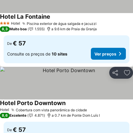
Hotel La Fontaine
Ver preços
Hotel
Piscina exterior de água salgada e jacuzzi
Ver preços
3 Estrelas
8,3
Muito boa
1.555
a 9.6 km de Praia da Granja
€ 57
De
Consulte os preços de
10 sites
Ver preços
Partilhar
Ad
Hotel Porto Downtown
Ver preços
Hotel
Cobertura com vista panorâmica da cidade
Ver preços
8,6
Excelente
4.871
a 0.7 km de Ponte Dom Luís I
€ 57
De