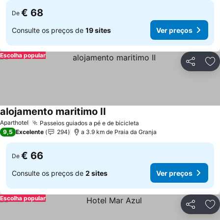
€ 68
De
Consulte os preços de
19 sites
Ver preços
Escolha popular
Partilhar
Ad
alojamento maritimo II
Ver preços
Aparthotel
Passeios guiados a pé e de bicicleta
Ver preços
9,5
Excelente
294
a 3.9 km de Praia da Granja
€ 66
De
Consulte os preços de
2 sites
Ver preços
Escolha popular
Partilhar
Ad