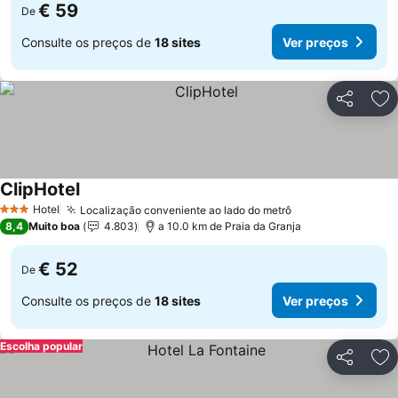
€ 59
De
Consulte os preços de
18 sites
Ver preços
Partilhar
Ad
ClipHotel
Ver preços
Hotel
Localização conveniente ao lado do metrô
Ver preços
3 Estrelas
8,4
Muito boa
4.803
a 10.0 km de Praia da Granja
€ 52
De
Consulte os preços de
18 sites
Ver preços
Escolha popular
Partilhar
Ad