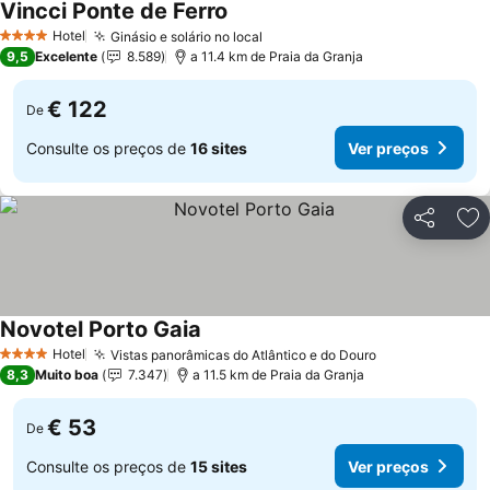
Vincci Ponte de Ferro
Ver preços
Hotel
Ginásio e solário no local
Ver preços
4 Estrelas
9,5
Excelente
8.589
a 11.4 km de Praia da Granja
€ 122
De
Consulte os preços de
16 sites
Ver preços
Partilhar
Ad
Novotel Porto Gaia
Ver preços
Hotel
Vistas panorâmicas do Atlântico e do Douro
Ver preços
4 Estrelas
8,3
Muito boa
7.347
a 11.5 km de Praia da Granja
€ 53
De
Consulte os preços de
15 sites
Ver preços