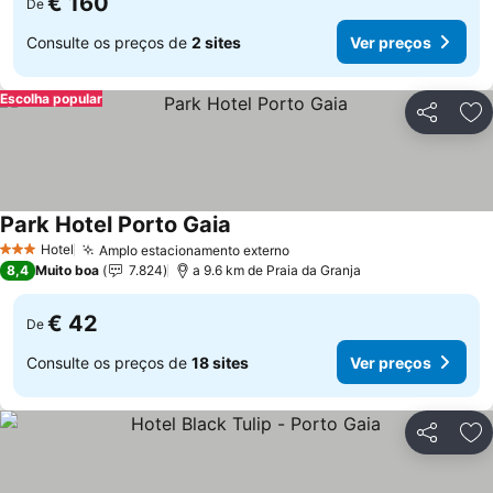
€ 160
De
Consulte os preços de
2 sites
Ver preços
Escolha popular
Partilhar
Ad
Park Hotel Porto Gaia
Ver preços
Hotel
Amplo estacionamento externo
Ver preços
3 Estrelas
8,4
Muito boa
7.824
a 9.6 km de Praia da Granja
€ 42
De
Consulte os preços de
18 sites
Ver preços
Partilhar
Ad