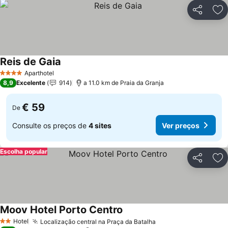
Partilhar
Ad
Reis de Gaia
Ver preços
Aparthotel
4 Estrelas
8,9
Excelente
914
a 11.0 km de Praia da Granja
€ 59
De
Consulte os preços de
4 sites
Ver preços
Escolha popular
Partilhar
Ad
Moov Hotel Porto Centro
Ver preços
Hotel
Localização central na Praça da Batalha
Ver preços
2 Estrelas