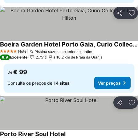
Partilhar
Ad
Boeira Garden Hotel Porto Gaia, Curio Collection by Hilton
Ver preços
Hotel
Piscina sazonal exterior no jardim
Ver preços
5 Estrelas
8,9
Excelente
2.751
a 10.2 km de Praia da Granja
€ 99
De
Consulte os preços de
14 sites
Ver preços
Partilhar
Ad
Porto River Soul Hotel
Ver preços