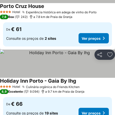
Porto Cruz House
Ver preços
Hotel
Experiência histórica em adega de vinho do Porto
Ver preç
4 Estrelas
7,8
Boa
242
a 7.8 km de Praia da Granja
€ 61
De
Consulte os preços de
2 sites
Ver preços
Partilhar
Ad
Holiday Inn Porto - Gaia By Ihg
Ver preços
Hotel
Culinária orgânica do Friends Kitchen
Ver preços
4 Estrelas
8,9
Excelente
9.094
a 9.7 km de Praia da Granja
€ 66
De
Consulte os preços de
19 sites
Ver preços