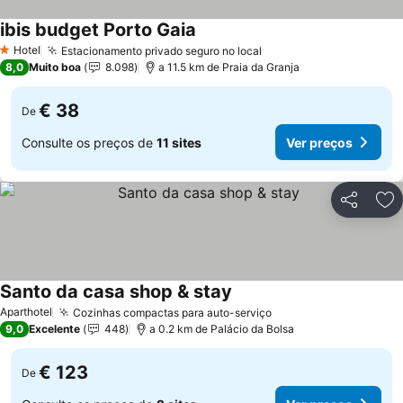
ibis budget Porto Gaia
Ver preços
Hotel
Estacionamento privado seguro no local
Ver preços
1 Estrelas
8,0
Muito boa
8.098
a 11.5 km de Praia da Granja
€ 38
De
Consulte os preços de
11 sites
Ver preços
Partilhar
Ad
Santo da casa shop & stay
Ver preços
Aparthotel
Cozinhas compactas para auto-serviço
Ver preços
9,0
Excelente
448
a 0.2 km de Palácio da Bolsa
€ 123
De