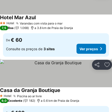
Hotel Mar Azul
Ver preços
Hotel
Varandas com vista para o mar
Ver preços
2 Estrelas
7,5
Boa
1.068
a 3.8 km de Praia da Granja
€ 60
De
Consulte os preços de
3 sites
Ver preços
Partilhar
Ad
Casa da Granja Boutique
Ver preços
Hotel
Piscina ao ar livre
Ver preços
1 Estrelas
9,0
Excelente
182
a 0.6 km de Praia da Granja