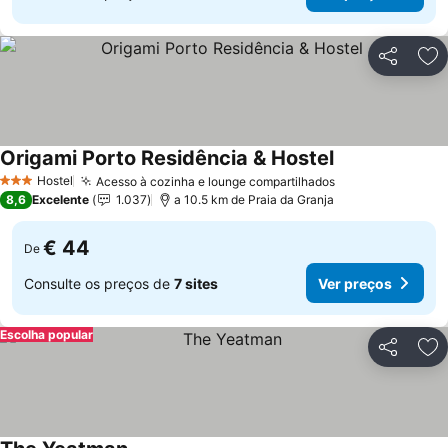
Partilhar
Ad
Origami Porto Residência & Hostel
Ver preços
Hostel
Acesso à cozinha e lounge compartilhados
Ver preços
3 Estrelas
8,6
Excelente
1.037
a 10.5 km de Praia da Granja
€ 44
De
Consulte os preços de
7 sites
Ver preços
Escolha popular
Partilhar
Ad