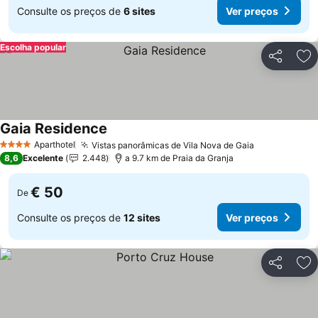
Consulte os preços de
6 sites
Ver preços
Escolha popular
Partilhar
Ad
Gaia Residence
Ver preços
Aparthotel
Vistas panorâmicas de Vila Nova de Gaia
Ver preços
4 Estrelas
8,6
Excelente
2.448
a 9.7 km de Praia da Granja
€ 50
De
Consulte os preços de
12 sites
Ver preços
Partilhar
Ad