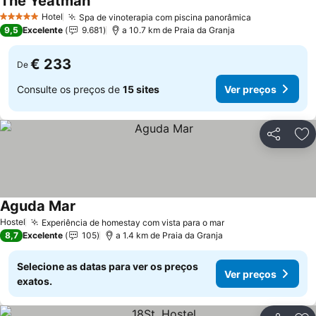
The Yeatman
Ver preços
Hotel
Spa de vinoterapia com piscina panorâmica
Ver preços
5 Estrelas
9,5
Excelente
9.681
a 10.7 km de Praia da Granja
€ 233
De
Consulte os preços de
15 sites
Ver preços
Partilhar
Ad
Aguda Mar
Ver preços
Hostel
Experiência de homestay com vista para o mar
Ver preços
8,7
Excelente
105
a 1.4 km de Praia da Granja
Selecione as datas para ver os preços
Ver preços
exatos.