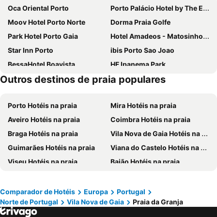
Oca Oriental Porto
Porto Palácio Hotel by The Editory
Moov Hotel Porto Norte
Dorma Praia Golfe
Park Hotel Porto Gaia
Hotel Amadeos - Matosinhos - Porto
Star Inn Porto
ibis Porto Sao Joao
BessaHotel Boavista
HF Ipanema Park
Outros destinos de praia populares
HF Tuela Porto
Hotel Solverde Spa & Wellness Center
Novotel Porto Gaia
Acta The Avenue
Porto Hotéis na praia
Mira Hotéis na praia
Axis Porto Business & Spa Hotel
Sheraton Porto Hotel & Spa
Aveiro Hotéis na praia
Coimbra Hotéis na praia
ibis Porto Sul Europarque
Vincci Porto
Braga Hotéis na praia
Vila Nova de Gaia Hotéis na praia
Portus Cale Hotel
Holiday Inn Porto - Gaia By Ihg
Guimarães Hotéis na praia
Viana do Castelo Hotéis na praia
The Log Porto Hotel by Piamonte Hotels
Moov Hotel Porto Centro
Viseu Hotéis na praia
Baião Hotéis na praia
ibis budget Porto Gaia
Hotel da Musica
Mondim de Basto Hotéis na praia
Póvoa de Varzim Hotéis na praia
Porto Antas Hotel
Hilton Porto Gaia
Peneda-Gerês Hotéis na praia
São Pedro do Sul Hotéis na praia
HF Ipanema Porto
Pestana Douro Riverside
Comparador de Hotéis
Europa
Portugal
Norte de Portugal
Vila Nova de Gaia
Praia da Granja
Matosinhos Hotéis na praia
Ílhavo Hotéis na praia
Eurostars Oporto
Vila Galé Porto