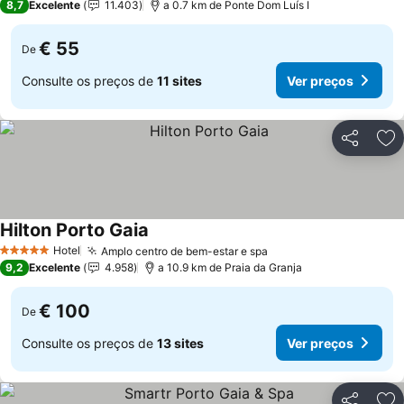
8,7
Excelente
11.403
a 0.7 km de Ponte Dom Luís I
€ 55
De
Consulte os preços de
11 sites
Ver preços
Partilhar
Ad
Hilton Porto Gaia
Ver preços
Hotel
Amplo centro de bem-estar e spa
Ver preços
5 Estrelas
9,2
Excelente
4.958
a 10.9 km de Praia da Granja
€ 100
De
Consulte os preços de
13 sites
Ver preços