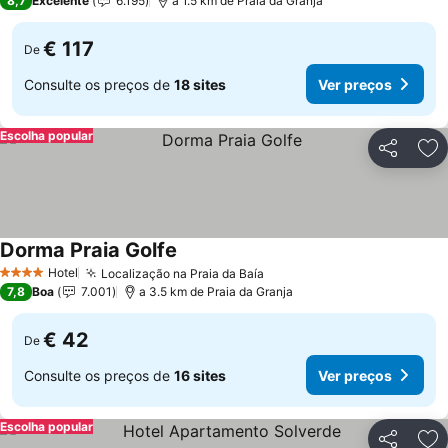
8,7
Excelente
6.195
a 1.5 km de Praia da Granja
€ 117
De
Consulte os preços de
18 sites
Ver preços
Escolha popular
Partilhar
Ad
Dorma Praia Golfe
Ver preços
Hotel
Localização na Praia da Baía
Ver preços
4 Estrelas
7,8
Boa
7.001
a 3.5 km de Praia da Granja
€ 42
De
Consulte os preços de
16 sites
Ver preços
Escolha popular