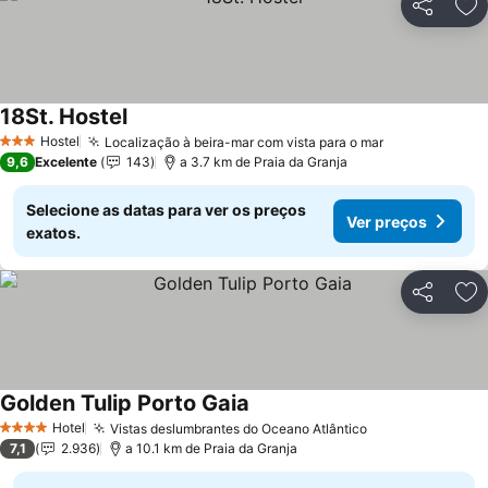
Partilhar
Ad
18St. Hostel
Ver preços
Hostel
Localização à beira-mar com vista para o mar
Ver preços
3 Estrelas
9,6
Excelente
143
a 3.7 km de Praia da Granja
Selecione as datas para ver os preços
Ver preços
exatos.
Partilhar
Ad
Golden Tulip Porto Gaia
Ver preços
Hotel
Vistas deslumbrantes do Oceano Atlântico
Ver preços
4 Estrelas
7,1
2.936
a 10.1 km de Praia da Granja