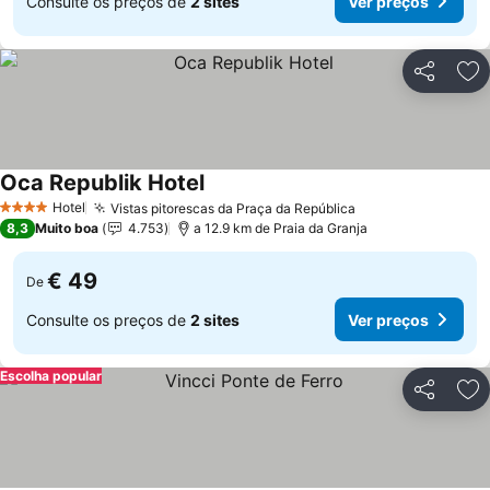
Consulte os preços de
2 sites
Ver preços
Partilhar
Ad
Oca Republik Hotel
Ver preços
Hotel
Vistas pitorescas da Praça da República
Ver preços
4 Estrelas
8,3
Muito boa
4.753
a 12.9 km de Praia da Granja
€ 49
De
Consulte os preços de
2 sites
Ver preços
Escolha popular
Partilhar
Ad