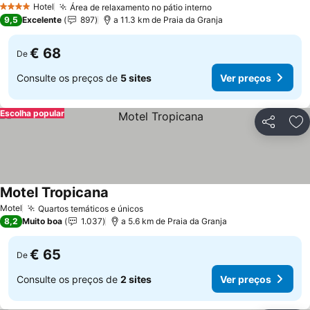
Hotel
Área de relaxamento no pátio interno
Ver preços
4 Estrelas
9,5
Excelente
897
a 11.3 km de Praia da Granja
€ 68
De
Consulte os preços de
5 sites
Ver preços
Escolha popular
Partilhar
Ad
Motel Tropicana
Ver preços
Motel
Quartos temáticos e únicos
Ver preços
8,2
Muito boa
1.037
a 5.6 km de Praia da Granja
€ 65
De
Consulte os preços de
2 sites
Ver preços