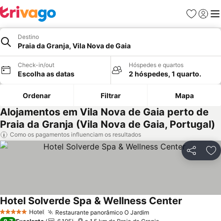
Favoritos
Iniciar
Me
Destino
Praia da Granja, Vila Nova de Gaia
Check-in/out
Hóspedes e quartos
Escolha as datas
2 hóspedes, 1 quarto.
Ordenar
Filtrar
Mapa
Alojamentos em Vila Nova de Gaia perto de
Praia da Granja (Vila Nova de Gaia, Portugal)
Como os pagamentos influenciam os resultados
Partilhar
Ad
Hotel Solverde Spa & Wellness Center
Ver preço
Hotel
Restaurante panorâmico O Jardim
Ver preços
5 Estrelas