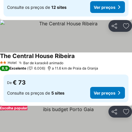
Consulte os preços de
12 sites
Ver preços
Partilhar
Ad
The Central House Ribeira
Ver preços
Hotel
Bar de karaokê animado
Ver preços
2 Estrelas
8,9
Excelente
6.006
a 11.6 km de Praia da Granja
€ 73
De
Consulte os preços de
5 sites
Ver preços
Escolha popular
Partilhar
Ad