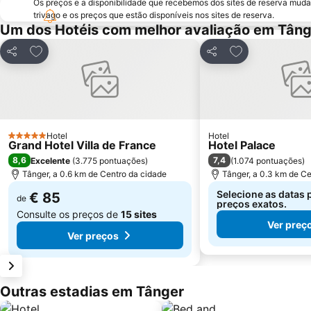
Os preços e a disponibilidade que recebemos dos sites de reserva muda
trivago e os preços que estão disponíveis nos sites de reserva.
Um dos Hotéis com melhor avaliação em Tâng
Adicionar aos favoritos
Adicionar aos f
Partilhar
Partilhar
Hotel
Hotel
5 Estrelas
Grand Hotel Villa de France
Hotel Palace
8,6
7,4
Excelente
(
3.775 pontuações
)
(
1.074 pontuações
)
Tânger, a 0.6 km de Centro da cidade
Tânger, a 0.3 km de Ce
Selecione as datas 
€ 85
de
preços exatos.
Consulte os preços de
15 sites
Ver preç
Ver preços
Outras estadias em Tânger