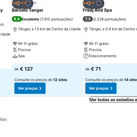
itos
Adicionar aos favoritos
Adicionar aos fav
Hotel
Hotel
5 Estrelas
4 Estrelas
Partilhar
Partilhar
ty
Barceló Tanger
Fredj And Spa
8,6
7,3
Excelente
(
7.910 pontuações
)
(
2.538 pontuações
)
es
)
Tânger, a 1.5 km de Centro da cidade
Tânger, a 0.6 km de Centro 
cidade
Wi-Fi grátis
Wi-Fi grátis
Piscina
Piscina
Spa
Estacionamento
€ 127
€ 71
de
de
Consulte os preços de
12 sites
Consulte os preços de
14 site
Ver preços
Ver preços
Ver todas as estadias
dias