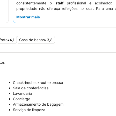
consistentemente o
staff
profissional e acolhedor,
propriedade não ofereça refeições no local. Para uma e
mais tranquila, os hóspedes devem solicitar um quarto 
Mostrar mais
longe da movimentada avenida.
forto
•
4,1
Casa de banho
•
3,8
tos
Check-in/check-out expresso
Sala de conferências
Lavandaria
Concierge
Armazenamento de bagagem
Serviço de limpeza