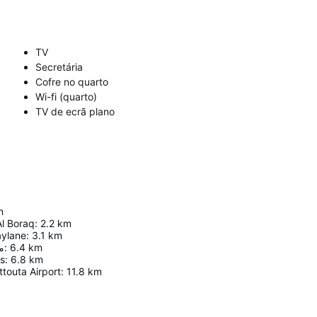
TV
Secretária
Cofre no quarto
Wi-fi (quarto)
TV de ecrã plano
m
Al Boraq
:
2.2
km
aylane
:
3.1
km
م
:
6.4
km
is
:
6.8
km
ttouta Airport
:
11.8
km