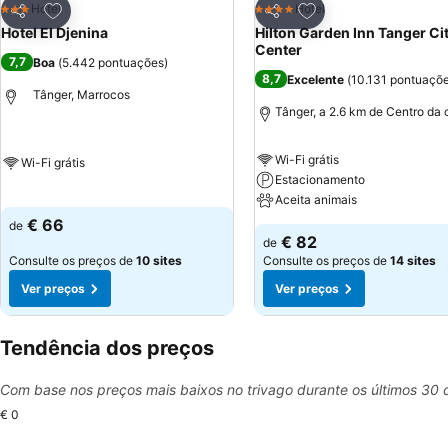
Adicionar aos favoritos
Adicionar aos favor
Hotel
Hotel
3 Estrelas
4 Estrelas
Partilhar
Partilhar
Hotel El Djenina
Hilton Garden Inn Tanger Ci
Center
7,7
Boa
(
5.442 pontuações
)
8,7
Excelente
(
10.131 pontuaçõ
Tânger, Marrocos
Tânger, a 2.6 km de Centro da 
Wi-Fi grátis
Wi-Fi grátis
Estacionamento
Aceita animais
€ 66
de
€ 82
de
Consulte os preços de
10 sites
Consulte os preços de
14 sites
Ver preços
Ver preços
Tendência dos preços
Com base nos preços mais baixos no trivago durante os últimos 30 
€ 0