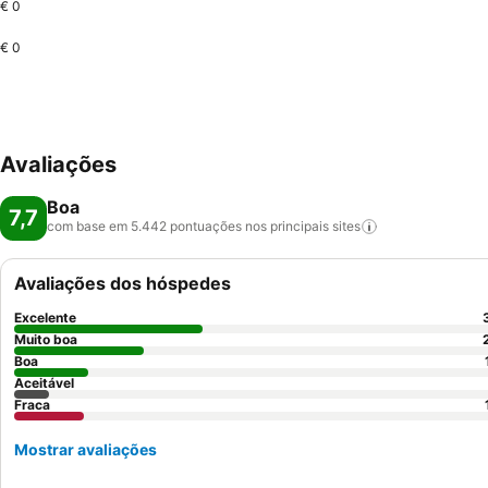
€ 0
€ 0
Avaliações
Boa
7,7
com base em 5.442 pontuações nos principais
sites
Avaliações dos hóspedes
Excelente
Muito boa
Boa
Aceitável
Fraca
Mostrar avaliações