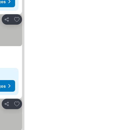
ços
Adicionar aos favoritos
Partilhar
ços
Adicionar aos favoritos
Partilhar