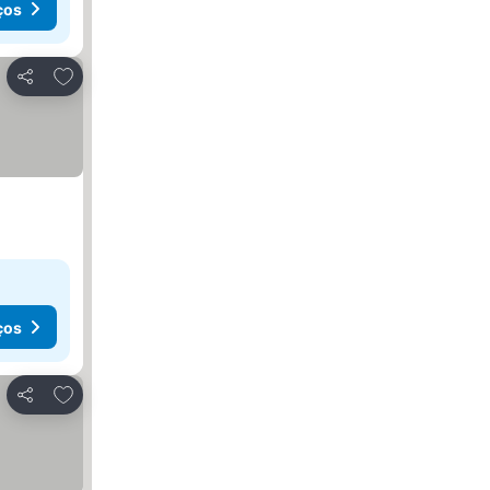
ços
Adicionar aos favoritos
Partilhar
ços
Adicionar aos favoritos
Partilhar