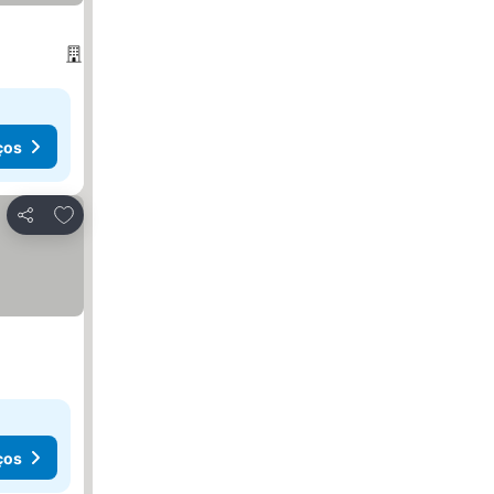
ços
Adicionar aos favoritos
Partilhar
ços