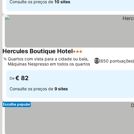
Consulte os preços de
10 sites
Hercules Boutique Hotel
3 Estrelas
Ver preços
Quartos com vista para a cidade ou baía,
(650 pontuações
7,1
Máquinas Nespresso em todos os quartos
Ver preços
€ 82
De
Consulte os preços de
9 sites
Escolha popular