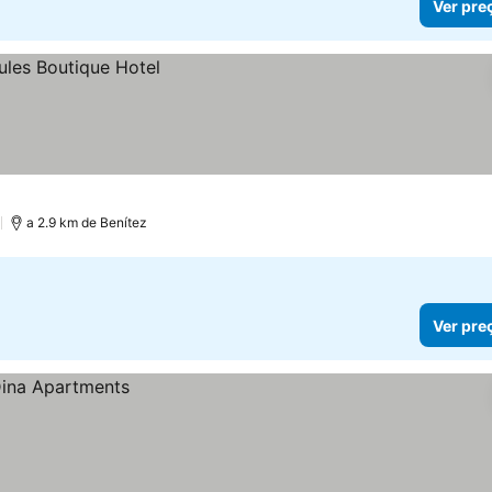
Ver pre
)
a 2.9 km de Benítez
Ver pre