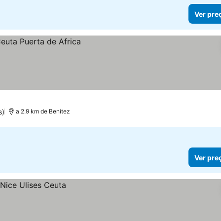
Ver pre
s)
a 2.9 km de Benítez
Ver pre