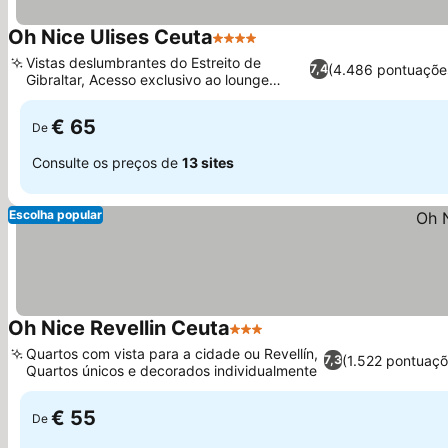
Oh Nice Ulises Ceuta
4 Estrelas
Ver preços
Vistas deslumbrantes do Estreito de
(4.486 pontuaçõe
7,4
Gibraltar, Acesso exclusivo ao lounge
Ver preços
executivo
€ 65
De
Consulte os preços de
13 sites
Escolha popular
Oh Nice Revellin Ceuta
3 Estrelas
Ver preços
Quartos com vista para a cidade ou Revellín,
(1.522 pontuaçõ
7,3
Quartos únicos e decorados individualmente
Ver preços
€ 55
De