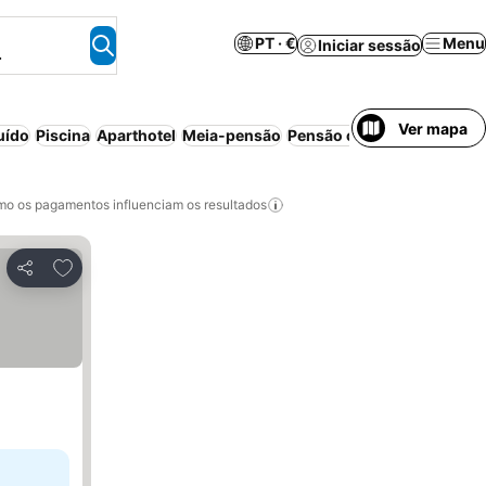
PT · €
Menu
Iniciar sessão
.
Ver mapa
uído
Piscina
Aparthotel
Meia-pensão
Pensão completa
Praia
Ca
o os pagamentos influenciam os resultados
Adicionar aos favoritos
Partilhar