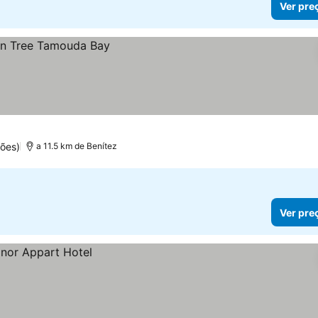
Ver pre
ões)
a 11.5 km de Benítez
Ver pre