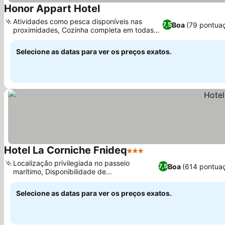
Honor Appart Hotel
Ver preços
Atividades como pesca disponíveis nas
Boa
(79 pontua
7,5
proximidades, Cozinha completa em todas
Ver preços
as unidades
Selecione as datas para ver os preços exatos.
Hotel La Corniche Fnideq
3 Estrelas
Ver preços
Localização privilegiada no passeio
Boa
(614 pontua
7,5
marítimo, Disponibilidade de
Ver preços
estacionamento privado
Selecione as datas para ver os preços exatos.