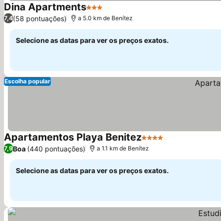
Dina Apartments
3 Estrelas
Ver preços
(58 pontuações)
7,4
a 5.0 km de Benítez
Selecione as datas para ver os preços exatos.
Escolha popular
Apartamentos Playa Benitez
4 Estrelas
Ver preços
Boa
(440 pontuações)
7,9
a 1.1 km de Benítez
Selecione as datas para ver os preços exatos.