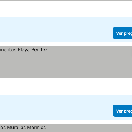
Ver pre
Ver pre