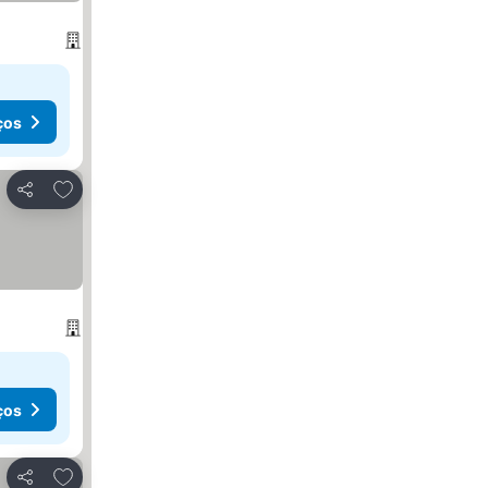
ços
Adicionar aos favoritos
Partilhar
ços
Adicionar aos favoritos
Partilhar