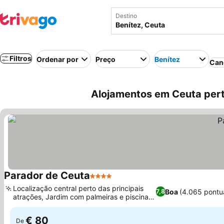
Destino
Filtros
Ordenar por
Preço
Benítez
Can
Alojamentos em Ceuta pert
Parador de Ceuta
4 Estrelas
Ver preços
Localização central perto das principais
Boa
(4.065 pontu
7,8
atrações, Jardim com palmeiras e piscina
Ver preços
exterior
€ 80
De