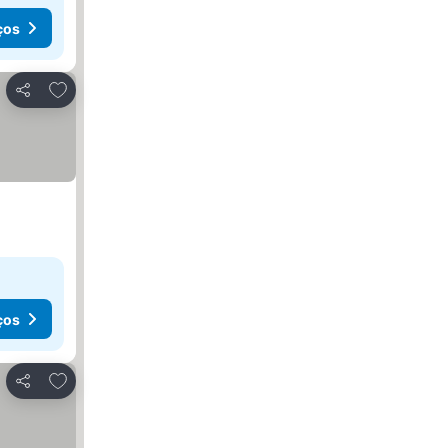
ços
Adicionar aos favoritos
Partilhar
ços
Adicionar aos favoritos
Partilhar