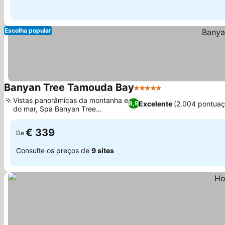
Escolha popular
Banyan Tree Tamouda Bay
5 Estrelas
Ver preços
Vistas panorâmicas da montanha e
Excelente
(2.004 pontuaç
8,9
do mar, Spa Banyan Tree
Ver preços
premiado
€ 339
De
Consulte os preços de
9 sites