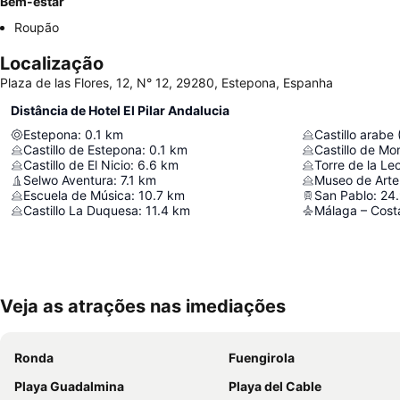
Bem-estar
Roupão
Localização
Plaza de las Flores, 12, N° 12, 29280, Estepona, Espanha
Distância de Hotel El Pilar Andalucia
Estepona
:
0.1
km
Castillo arabe 
Castillo de Estepona
:
0.1
km
Castillo de M
Castillo de El Nicio
:
6.6
km
Torre de la Le
Selwo Aventura
:
7.1
km
Escuela de Música
:
10.7
km
San Pablo
:
24
Castillo La Duquesa
:
11.4
km
Málaga – Costa
Veja as atrações nas imediações
Ronda
Fuengirola
Playa Guadalmina
Playa del Cable