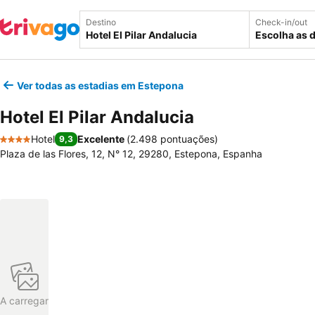
Destino
Check-in/out
Escolha as 
Ver todas as estadias em Estepona
Hotel El Pilar Andalucia
Hotel
Excelente
(
2.498 pontuações
)
9,3
4 Estrelas
Plaza de las Flores, 12, N° 12, 29280, Estepona, Espanha
A carregar