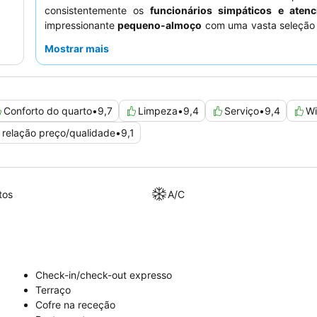
consistentemente os
funcionários simpáticos e atenc
impressionante
pequeno-almoço
com uma vasta seleção
saudáveis e tradicionais. Para uma experiência verda
Mostrar mais
memorável, considere reservar um quarto com
var
desfrutar da vibrante atmosfera da praça.
Conforto do quarto
•
9,7
Limpeza
•
9,4
Serviço
•
9,4
Wi
 relação preço/qualidade
•
9,1
tos
A/C
Check-in/check-out expresso
Terraço
Cofre na receção