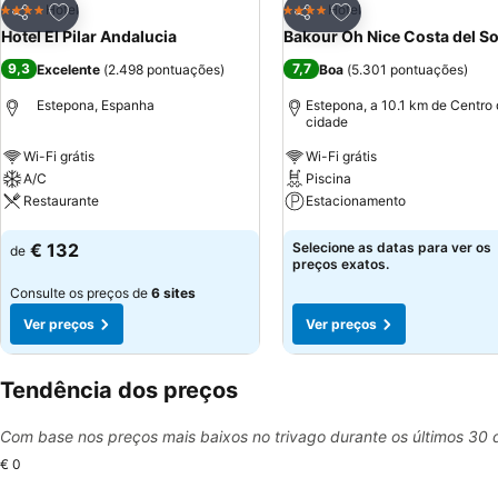
Adicionar aos favoritos
Adicionar aos favor
Hotel
Hotel
4 Estrelas
4 Estrelas
Partilhar
Partilhar
Hotel El Pilar Andalucia
Bakour Oh Nice Costa del So
9,3
7,7
Excelente
(
2.498 pontuações
)
Boa
(
5.301 pontuações
)
Estepona, Espanha
Estepona, a 10.1 km de Centro
cidade
Wi-Fi grátis
Wi-Fi grátis
A/C
Piscina
Restaurante
Estacionamento
Ver preços
Ver preços
€ 132
Selecione as datas para ver os
de
preços exatos.
Consulte os preços de
6 sites
Ver preços
Ver preços
Tendência dos preços
Com base nos preços mais baixos no trivago durante os últimos 30 
€ 0