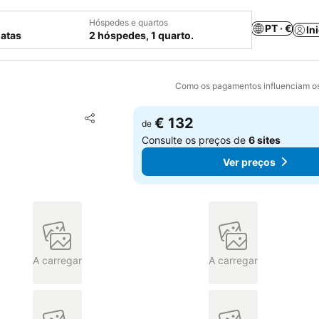
Hóspedes e quartos
PT · €
In
datas
2 hóspedes, 1 quarto.
Como os pagamentos influenciam os
Adicionar aos favoritos
€ 132
de
Partilhar
Consulte os preços de
6 sites
Ver preços
A carregar
A carregar