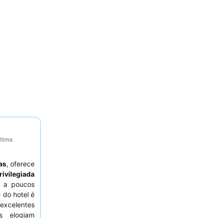
ltima
as
, oferece
rivilegiada
, a poucos
 do hotel é
excelentes
s elogiam