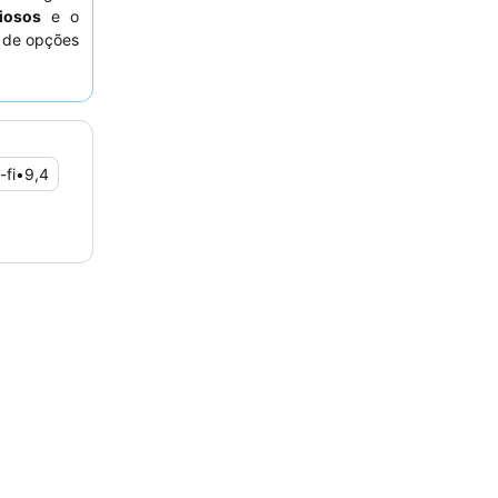
iosos
e o
 de opções
deiramente
anda
para
-fi
•
9,4