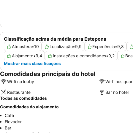
Classificação acima da média para Estepona
Atmosfera
•
10
Localização
•
9,9
Experiência
•
9,8
Alojamento
•
9,4
Instalações e comodidades
•
9,2
Boa
Mostrar mais classificações
Comodidades principais do hotel
Wi-fi no lobby
Wi-fi nos quar
Restaurante
Bar no hotel
Todas as comodidades
Comodidades do alojamento
Café
Elevador
Bar