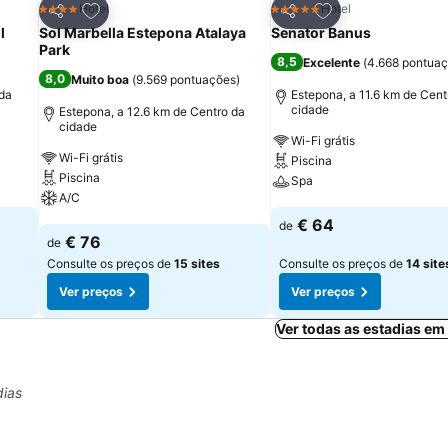
itos
Adicionar aos favoritos
Adicionar aos fav
Hotel
Hotel
4 Estrelas
5 Estrelas
Partilhar
Partilhar
l
Sol Marbella Estepona Atalaya
Senator Banus
Park
8,5
Excelente
(
4.668 pontua
8,0
Muito boa
(
9.569 pontuações
)
 da
Estepona, a 11.6 km de Cent
cidade
Estepona, a 12.6 km de Centro da
cidade
Wi-Fi grátis
Wi-Fi grátis
Piscina
Piscina
Spa
A/C
Ver preços
€ 64
de
Ver preços
€ 76
de
Consulte os preços de
15 sites
Consulte os preços de
14 site
Ver preços
Ver preços
Ver todas as estadias e
dias