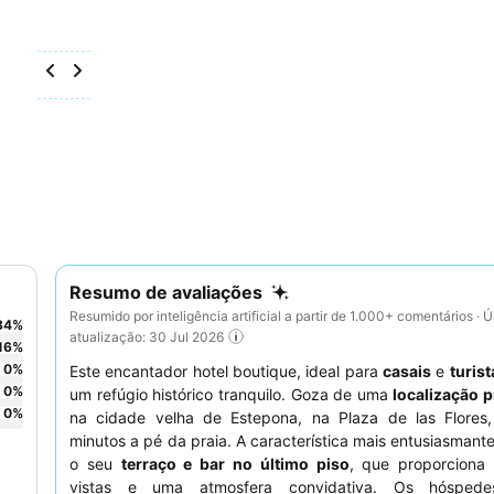
Resumo de avaliações
Resumido por inteligência artificial a partir de 1.000+ comentários · Ú
84
%
atualização: 30 Jul 2026
16
%
0
%
Este encantador hotel boutique, ideal para
casais
e
turist
0
%
um refúgio histórico tranquilo. Goza de uma
localização p
0
%
na cidade velha de Estepona, na Plaza de las Flores
minutos a pé da praia. A característica mais entusiasmante
o seu
terraço e bar no último piso
, que proporciona 
vistas e uma atmosfera convidativa. Os hóspede