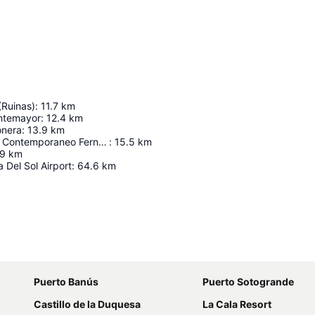
(Ruinas)
:
11.7
km
ontemayor
:
12.4
km
onera
:
13.9
km
Museo de Arte Contemporaneo Fernando Centeno Lopez
:
15.5
km
.9
km
 Del Sol Airport
:
64.6
km
Ampliar mapa
Puerto Banús
Puerto Sotogrande
Castillo de la Duquesa
La Cala Resort