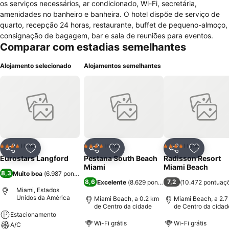
os serviços necessários, ar condicionado, Wi-Fi, secretária,
amenidades no banheiro e banheira. O hotel dispõe de serviço de
quarto, recepção 24 horas, restaurante, buffet de pequeno-almoço,
consignação de bagagem, bar e sala de reuniões para eventos.
Comparar com estadias semelhantes
Alojamento selecionado
Alojamentos semelhantes
Hotel
Hotel
Hotel
4 Estrelas
4 Estrelas
4 Estrelas
Partilhar
Adicionar aos favoritos
Partilhar
Adicionar aos favoritos
Partilhar
Adicionar
Eurostars Langford
Pestana South Beach
Radisson Resort
Miami
Miami Beach
8,3
Muito boa
(
6.987 pontuações
)
8,6
7,2
Excelente
(
8.629 pontuações
(
)
10.472 pontuaç
Miami, Estados
Unidos da América
Miami Beach, a 0.2 km
Miami Beach, a 2.7
de Centro da cidade
de Centro da cidad
Estacionamento
Wi-Fi grátis
Wi-Fi grátis
A/C