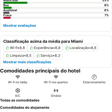
considere solicitar um quarto num andar superior para ter vistas
Muito boa
23
%
potencialmente melhores e uma experiência ainda mais
Boa
8
%
Aceitável
6
%
tranquila.
Fraca
7
%
Mostrar avaliações
Classificação acima da média para Miami
Wi-fi
•
8,8
Experiência
•
8,8
Localização
•
8,6
Limpeza
•
8,5
Serviço
•
8,3
Mostrar mais classificações
Comodidades principais do hotel
Wi-fi no lobby
Wi-fi nos quartos
Estacionamento
A/C
Ginásio
Todas as comodidades
Comodidades do alojamento