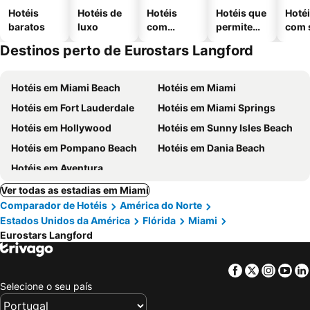
Hotéis
Hotéis de
Hotéis
Hotéis que
Hoté
baratos
luxo
com
permitem
com 
piscinas
animais
Destinos perto de Eurostars Langford
Hotéis em Miami Beach
Hotéis em Miami
Hotéis em Fort Lauderdale
Hotéis em Miami Springs
Hotéis em Hollywood
Hotéis em Sunny Isles Beach
Hotéis em Pompano Beach
Hotéis em Dania Beach
Hotéis em Aventura
Ver todas as estadias em Miami
Comparador de Hotéis
América do Norte
Estados Unidos da América
Flórida
Miami
Eurostars Langford
Facebook
Twitter
Insta
Yo
Selecione o seu país