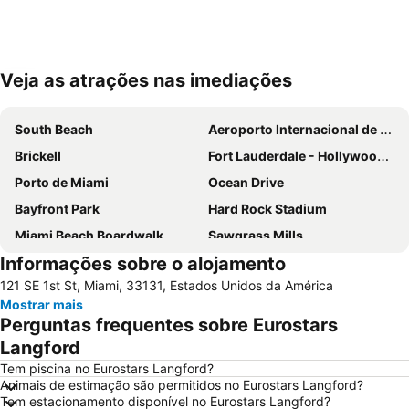
Veja as atrações nas imediações
Ampliar mapa
South Beach
Aeroporto Internacional de Miami
Brickell
Fort Lauderdale - Hollywood International Airport
Porto de Miami
Ocean Drive
Bayfront Park
Hard Rock Stadium
Miami Beach Boardwalk
Sawgrass Mills
Informações sobre o alojamento
Lincoln Road
Dolphin Mall
121 SE 1st St, Miami, 33131, Estados Unidos da América
Miami Beach Marina
Bayside Marketplace
Mostrar mais
Centro de Miami
Coconut Grove
Perguntas frequentes sobre Eurostars
Fort Lauderdale Beach
Aventura Mall
Langford
Brickell Avenue
Las Olas Boulevard
Tem piscina no Eurostars Langford?
Animais de estimação são permitidos no Eurostars Langford?
Wynwood-Edgewater
Design District
Tem estacionamento disponível no Eurostars Langford?