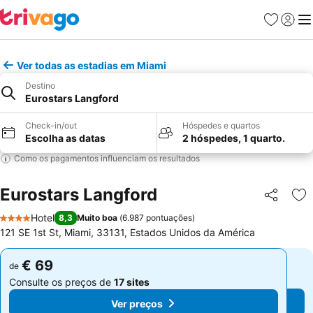
Favoritos
Iniciar
Me
Ver todas as estadias em Miami
Destino
Eurostars Langford
Check-in/out
Hóspedes e quartos
Escolha as datas
2 hóspedes, 1 quarto.
Como os pagamentos influenciam os resultados
Eurostars Langford
Partilhar
Ad
Hotel
8,3
Muito boa
(
6.987 pontuações
)
4 Estrelas
121 SE 1st St, Miami, 33131, Estados Unidos da América
€ 69
€ 69
de
de
Consulte os preços de
17 sites
Consulte os preços de
17 sites
Ver preços
Ver preços