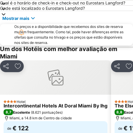
Qual é o horário de check-in e check-out no Eurostars Langford?
Miami Beach Visitor Center
Collins Avenue
Onde está localizado o Eurostars Langford?
Port Everglades
Miami Beach Convention Center
Mostrar mais
Miami Beach Gay Pride
Bal Harbour Shops
Os preços e a disponibilidade que recebemos dos sites de reserva
Bairro Art Deco
FORT LAUDERDALE INTERNATIONAL BOAT SHOW
mudam frequentemente. Como tal, pode haver diferenças entre as
ofertas que consulta no trivago e os preços que estão disponíveis
Ultra Music Festival
Hard Rock Cafe Miami
nos sites de reserva.
Keys Islands
The Rock Boat
Um dos Hotéis com melhor avaliação em
Miami
SoBe Unique
Miami International Mall
The Groove Cruise
Florida Grand Opera
Partilhar
Adicionar aos favoritos
Partilhar
Ad
Midtown
Coral Way
Bayside District
Fort Lauderdale Executive Airport
Omni
Chabad of South Beach
Espanola Way
Lummus Park
Hotel
Hot
4 Estrelas
4 Estrela
Intercontinental Hotels At Doral Miami By Ihg
The Els
Miami City Hall
Venetian Pool
8,7
8,8
Excelente
(
8.621 pontuações
)
Exce
University of Miami
The Fort Lauderdale Ghost Tours
Miami, a 14.8 km de Centro da cidade
Miami, 
€ 122
€ 1
de
de