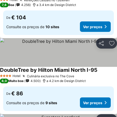
Refeições casuais no 13Eleven
3 Estrelas
7,8
Boa
4.256
a 3.4 km de Design District
€ 104
De
Consulte os preços de
10 sites
Ver preços
Partilhar
Ad
DoubleTree by Hilton Miami North I-95
Hotel
Culinária exclusiva no The Cove
4 Estrelas
8,0
Muito boa
4.500
a 4.2 km de Design District
€ 86
De
Consulte os preços de
9 sites
Ver preços