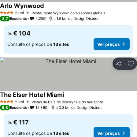
Arlo Wynwood
Hotel
Restaurante Wyn Wyn com sabores globais
4 Estrelas
8,7
Excelente
4.286
a 1.6 km de Design District
€ 104
De
Consulte os preços de
13 sites
Ver preços
Partilhar
Ad
The Elser Hotel Miami
Hotel
Vistas da Baía de Biscayne e do horizonte
4 Estrelas
8,8
Excelente
15.360
a 3.8 km de Design District
€ 117
De
Consulte os preços de
13 sites
Ver preços