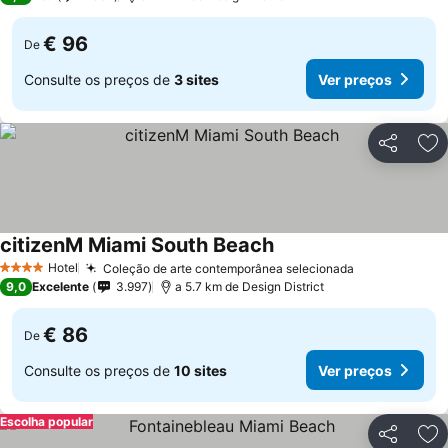
€ 96
De
Consulte os preços de
3 sites
Ver preços
Partilhar
Ad
citizenM Miami South Beach
Hotel
Coleção de arte contemporânea selecionada
4 Estrelas
9,0
Excelente
3.997
a 5.7 km de Design District
€ 86
De
Consulte os preços de
10 sites
Ver preços
Escolha popular
Partilhar
Ad