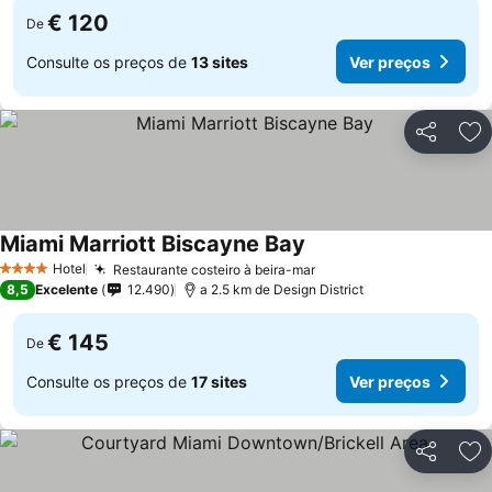
€ 120
De
Consulte os preços de
13 sites
Ver preços
Partilhar
Ad
Miami Marriott Biscayne Bay
Hotel
Restaurante costeiro à beira-mar
4 Estrelas
8,5
Excelente
12.490
a 2.5 km de Design District
€ 145
De
Consulte os preços de
17 sites
Ver preços
Partilhar
Ad