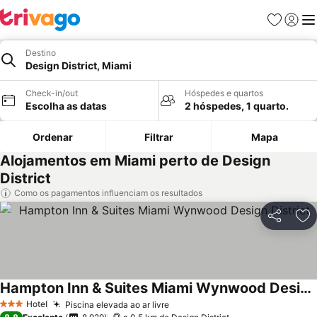
Favoritos
Iniciar
Me
Destino
Design District, Miami
Check-in/out
Hóspedes e quartos
Escolha as datas
2 hóspedes, 1 quarto.
Ordenar
Filtrar
Mapa
Alojamentos em Miami perto de Design
District
Como os pagamentos influenciam os resultados
Partilhar
Ad
Hampton Inn & Suites Miami Wynwood Design District
Hotel
Piscina elevada ao ar livre
3 Estrelas