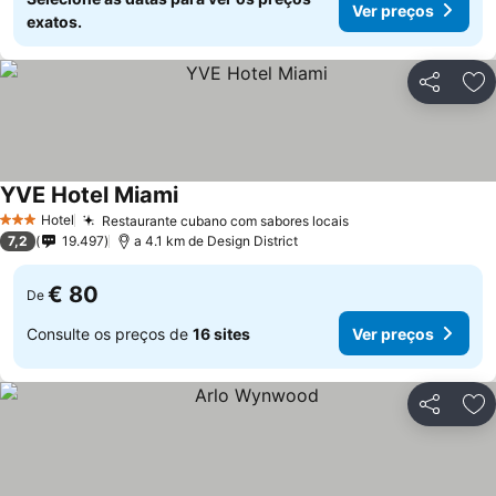
Ver preços
exatos.
Partilhar
Ad
YVE Hotel Miami
Hotel
Restaurante cubano com sabores locais
3 Estrelas
7,2
19.497
a 4.1 km de Design District
€ 80
De
Consulte os preços de
16 sites
Ver preços
Partilhar
Ad