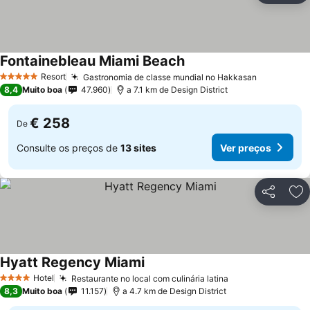
Fontainebleau Miami Beach
Resort
Gastronomia de classe mundial no Hakkasan
5 Estrelas
8,4
Muito boa
47.960
a 7.1 km de Design District
€ 258
De
Consulte os preços de
13 sites
Ver preços
Partilhar
Ad
Hyatt Regency Miami
Hotel
Restaurante no local com culinária latina
4 Estrelas
8,3
Muito boa
11.157
a 4.7 km de Design District