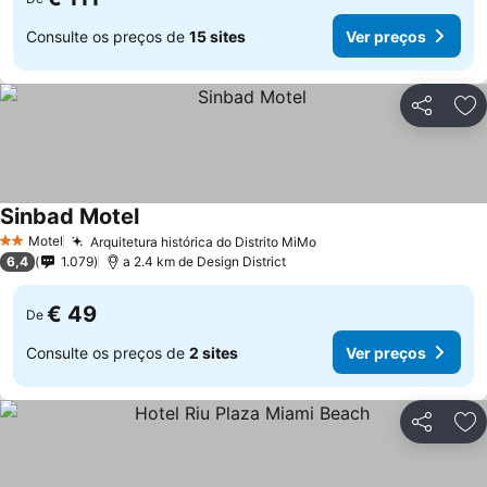
Consulte os preços de
15 sites
Ver preços
Partilhar
Ad
Sinbad Motel
Motel
Arquitetura histórica do Distrito MiMo
2 Estrelas
6,4
1.079
a 2.4 km de Design District
€ 49
De
Consulte os preços de
2 sites
Ver preços
Partilhar
Ad