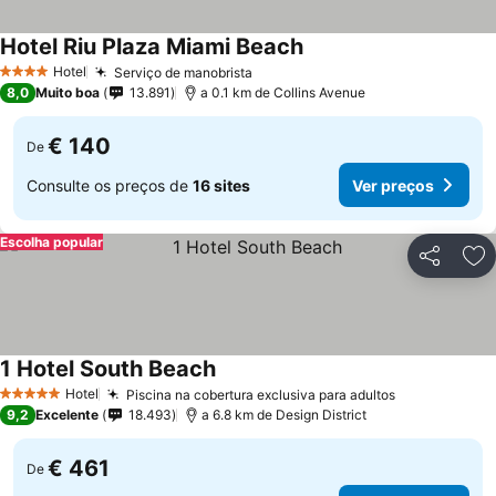
Hotel Riu Plaza Miami Beach
Hotel
Serviço de manobrista
4 Estrelas
8,0
Muito boa
13.891
a 0.1 km de Collins Avenue
€ 140
De
Consulte os preços de
16 sites
Ver preços
Escolha popular
Partilhar
Ad
1 Hotel South Beach
Hotel
Piscina na cobertura exclusiva para adultos
5 Estrelas
9,2
Excelente
18.493
a 6.8 km de Design District
€ 461
De