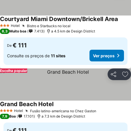
Courtyard Miami Downtown/Brickell Area
Hotel
Bistro e Starbucks no local
3 Estrelas
8,3
Muito boa
7.413
a 4.5 km de Design District
€ 111
De
Consulte os preços de
11 sites
Ver preços
Escolha popular
Partilhar
Ad
Grand Beach Hotel
Hotel
Fusão latino-americana no Chez Gaston
4 Estrelas
7,9
Boa
17.101
a 7.3 km de Design District
€ 111
De