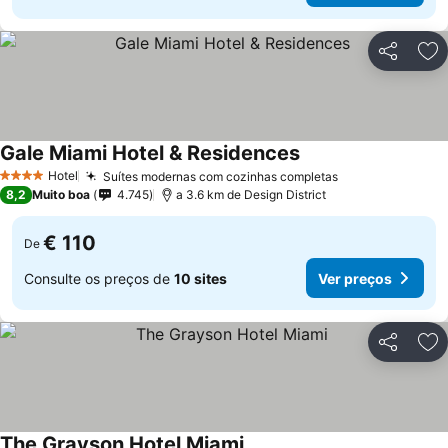
Partilhar
Ad
Gale Miami Hotel & Residences
Hotel
Suítes modernas com cozinhas completas
4 Estrelas
8,2
Muito boa
4.745
a 3.6 km de Design District
€ 110
De
Consulte os preços de
10 sites
Ver preços
Partilhar
Ad
The Grayson Hotel Miami