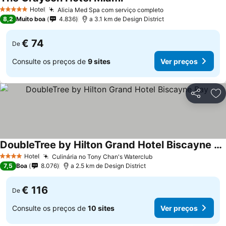
Hotel
Alicia Med Spa com serviço completo
5 Estrelas
8,2
Muito boa
4.836
a 3.1 km de Design District
€ 74
De
Consulte os preços de
9 sites
Ver preços
Partilhar
Ad
DoubleTree by Hilton Grand Hotel Biscayne Bay
Hotel
Culinária no Tony Chan's Waterclub
4 Estrelas
7,5
Boa
8.076
a 2.5 km de Design District
€ 116
De
Consulte os preços de
10 sites
Ver preços