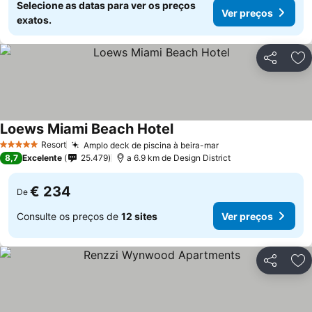
Selecione as datas para ver os preços
Ver preços
exatos.
Partilhar
Ad
Loews Miami Beach Hotel
Resort
Amplo deck de piscina à beira-mar
5 Estrelas
8,7
Excelente
25.479
a 6.9 km de Design District
€ 234
De
Consulte os preços de
12 sites
Ver preços
Partilhar
Ad