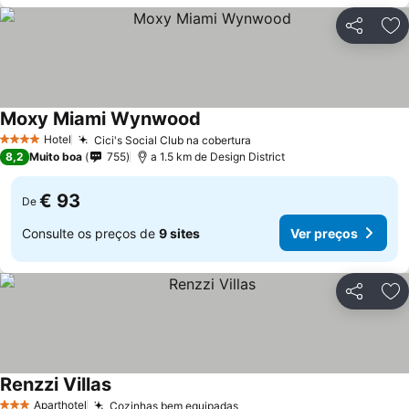
Partilhar
Ad
Moxy Miami Wynwood
Hotel
Cici's Social Club na cobertura
4 Estrelas
8,2
Muito boa
755
a 1.5 km de Design District
€ 93
De
Consulte os preços de
9 sites
Ver preços
Partilhar
Ad
Renzzi Villas
Aparthotel
Cozinhas bem equipadas