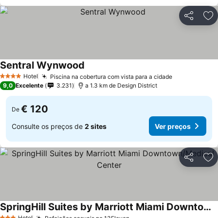
Partilhar
Ad
Sentral Wynwood
Hotel
Piscina na cobertura com vista para a cidade
4 Estrelas
9,0
Excelente
3.231
a 1.3 km de Design District
€ 120
De
Consulte os preços de
2 sites
Ver preços
Partilhar
Ad
SpringHill Suites by Marriott Miami Downtown/Medical Center
Hotel