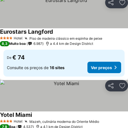
Partilhar
Ad
Eurostars Langford
Hotel
Piso de madeira clássico em espinha de peixe
4 Estrelas
8,3
Muito boa
6.987
a 4.4 km de Design District
€ 74
De
Consulte os preços de
16 sites
Ver preços
Partilhar
Ad
Yotel Miami
Hotel
Mazeh, culinária moderna do Oriente Médio
4 Estrelas
7,9
Boa
4.537
a 4.1 km de Design District