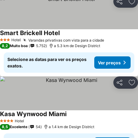
Partilhar
Ad
Smart Brickell Hotel
Hotel
Varandas privativas com vista para a cidade
3 Estrelas
8,2
Muito boa
5.752
a 5.3 km de Design District
Selecione as datas para ver os preços
Ver preços
exatos.
Partilhar
Ad
Kasa Wynwood Miami
Hotel
4 Estrelas
8,5
Excelente
54
a 1.4 km de Design District