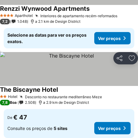
Renzzi Wynwood Apartments
Aparthotel
Interiores de apartamento recém-reformados
4 Estrelas
7,2
1.048
a 2.1 km de Design District
Selecione as datas para ver os preços
Ver preços
exatos.
Partilhar
Ad
The Biscayne Hotel
Hotel
Desconto no restaurante mediterrâneo Meze
2 Estrelas
7,8
Boa
2.508
a 2.9 km de Design District
€ 47
De
Consulte os preços de
5 sites
Ver preços