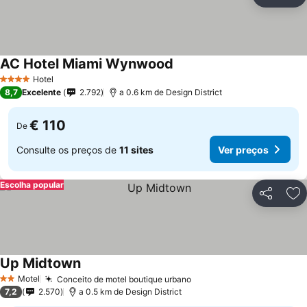
Partilhar
Ad
AC Hotel Miami Wynwood
Hotel
4 Estrelas
8,7
Excelente
2.792
a 0.6 km de Design District
€ 110
De
Consulte os preços de
11 sites
Ver preços
Escolha popular
Partilhar
Ad
Up Midtown
Motel
Conceito de motel boutique urbano
2 Estrelas
7,2
2.570
a 0.5 km de Design District