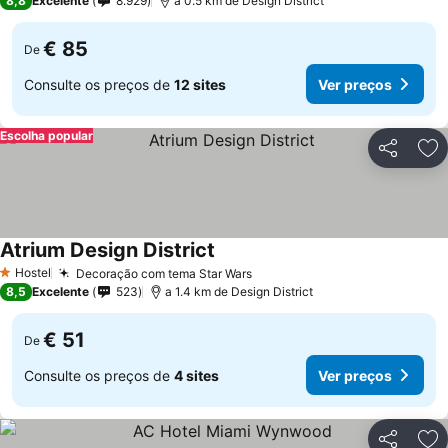
8,8
Excelente
8.929
a 0.5 km de Design District
€ 85
De
Consulte os preços de
12 sites
Ver preços
Escolha popular
Partilhar
Ad
Atrium Design District
Hostel
Decoração com tema Star Wars
1 Estrelas
8,5
Excelente
523
a 1.4 km de Design District
€ 51
De
Consulte os preços de
4 sites
Ver preços