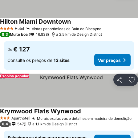
Hilton Miami Downtown
Hotel
Vistas panorâmicas da Baía de Biscayne
4 Estrelas
8,3
Muito boa
16.838
a 2.5 km de Design District
€ 127
De
Consulte os preços de
13 sites
Ver preços
Escolha popular
Partilhar
Ad
Krymwood Flats Wynwood
Aparthotel
Murais exclusivos e detalhes em madeira de demolição
3 Estrelas
6,4
547
a 1.1 km de Design District
Selecione as datas para ver os preços