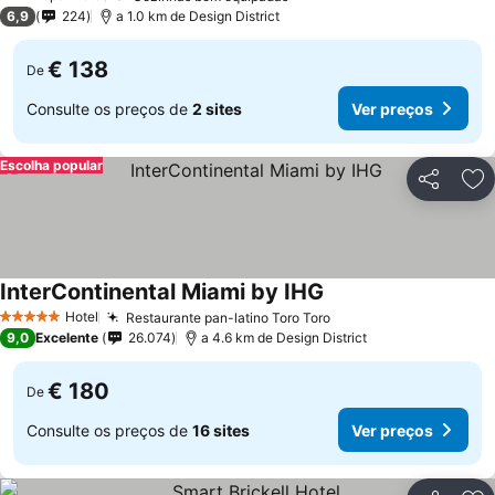
3 Estrelas
6,9
224
a 1.0 km de Design District
€ 138
De
Consulte os preços de
2 sites
Ver preços
Escolha popular
Partilhar
Ad
InterContinental Miami by IHG
Hotel
Restaurante pan-latino Toro Toro
5 Estrelas
9,0
Excelente
26.074
a 4.6 km de Design District
€ 180
De
Consulte os preços de
16 sites
Ver preços