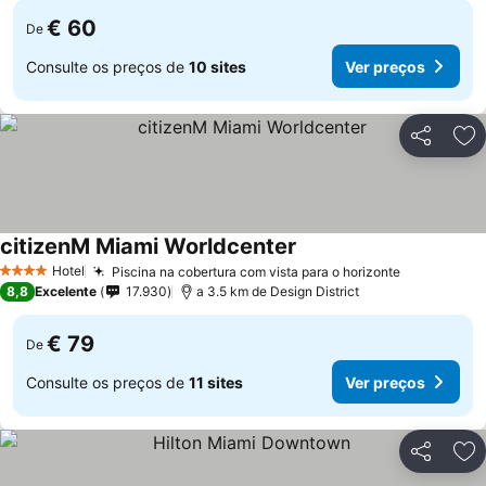
€ 60
De
Consulte os preços de
10 sites
Ver preços
Partilhar
Ad
citizenM Miami Worldcenter
Hotel
Piscina na cobertura com vista para o horizonte
4 Estrelas
8,8
Excelente
17.930
a 3.5 km de Design District
€ 79
De
Consulte os preços de
11 sites
Ver preços
Partilhar
Ad