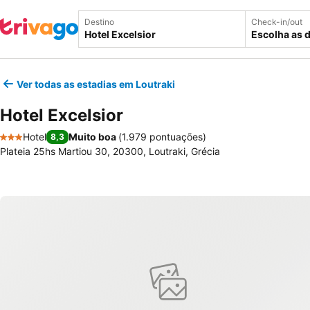
Destino
Check-in/out
Escolha as 
Ver todas as estadias em Loutraki
Hotel Excelsior
Hotel
Muito boa
(
1.979 pontuações
)
8,3
3 Estrelas
Plateia 25hs Martiou 30, 20300, Loutraki, Grécia