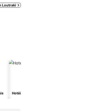
m Loutraki
is
Hotéis com spa
Hotéis na praia