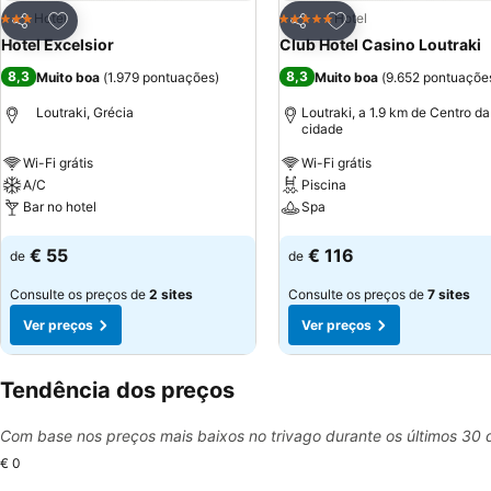
Adicionar aos favoritos
Adicionar aos favor
Hotel
Hotel
3 Estrelas
5 Estrelas
Partilhar
Partilhar
Hotel Excelsior
Club Hotel Casino Loutraki
8,3
8,3
Muito boa
(
1.979 pontuações
)
Muito boa
(
9.652 pontuaçõe
Loutraki, Grécia
Loutraki, a 1.9 km de Centro da
cidade
Wi-Fi grátis
Wi-Fi grátis
A/C
Piscina
Bar no hotel
Spa
Ver preços
Ver preços
€ 55
€ 116
de
de
Consulte os preços de
2 sites
Consulte os preços de
7 sites
Ver preços
Ver preços
Tendência dos preços
Com base nos preços mais baixos no trivago durante os últimos 30 
€ 0