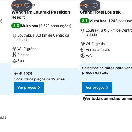
itos
Adicionar aos favoritos
Adicionar aos fav
Hotel
Hotel
5 Estrelas
3 Estrelas
Partilhar
Partilhar
Wyndham Loutraki Poseidon
Grand Hotel Loutraki
Resort
8,1
s
)
Muito boa
(
1.243 pontua
8,0
Muito boa
(
3.623 pontuações
)
Loutraki, a 0.0 km de Centr
cidade
Loutraki, a 3.3 km de Centro da
cidade
Wi-Fi grátis
Wi-Fi grátis
Aceita animais
Piscina
A/C
Spa
Ver preços
Selecione as datas para ver 
Ver preços
preços exatos.
€ 133
de
Consulte os preços de
12 sites
Ver preços
Ver preços
Ver todas as estadias e
dias