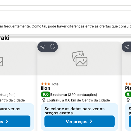
m frequentemente. Como tal, pode haver diferenças entre as ofertas que consult
raki
avoritos
Adicionar aos favoritos
Partilhar
Par
Hotel
3 Estrelas
3 E
Ilion
Pl
9,0
8,
ntuações
)
Excelente
(
320 pontuações
)
Centro da cidade
Loutraki, a 0.6 km de Centro da cidade
para ver os
Selecione as datas para ver os
S
preços exatos.
p
os
Ver preços