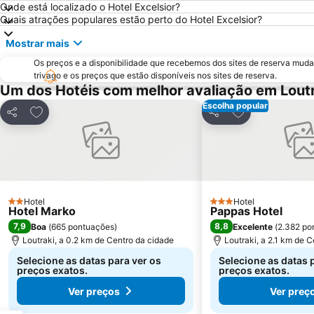
Onde está localizado o Hotel Excelsior?
Quais atrações populares estão perto do Hotel Excelsior?
Mostrar mais
Os preços e a disponibilidade que recebemos dos sites de reserva muda
trivago e os preços que estão disponíveis nos sites de reserva.
Um dos Hotéis com melhor avaliação em Lout
Escolha popular
Adicionar aos favoritos
Adicionar aos f
Partilhar
Partilhar
Hotel
Hotel
2 Estrelas
3 Estrelas
Hotel Marko
Pappas Hotel
7,9
8,8
Boa
(
665 pontuações
)
Excelente
(
2.382 po
Loutraki, a 0.2 km de Centro da cidade
Loutraki, a 2.1 km de 
Selecione as datas para ver os
Selecione as datas 
preços exatos.
preços exatos.
Ver preços
Ver preç