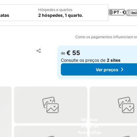
Hóspedes e quartos
PT · €
In
datas
2 hóspedes, 1 quarto.
Como os pagamentos influenciam os
Adicionar aos favoritos
€ 55
de
Partilhar
Consulte os preços de
2 sites
Ver preços