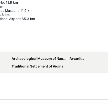
llo
:
11.8
km
km
thos Museum
:
11.9
km
3.6
km
ional Airport
:
85.3
km
Ampliar mapa
Archaeological Museum of Nauplion
Arvanitia
Traditional Settlement of Aigina