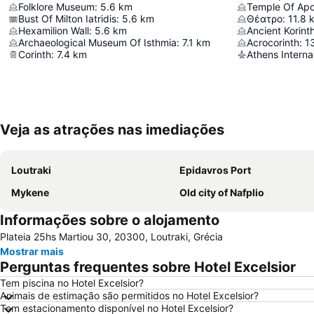
Folklore Museum
:
5.6
km
Temple Of Apo
Bust Of Milton Iatridis
:
5.6
km
Θέατρο
:
11.8
Hexamilion Wall
:
5.6
km
Ancient Korin
Archaeological Museum Of Isthmia
:
7.1
km
Acrocorinth
:
1
Corinth
:
7.4
km
Athens Internat
Veja as atrações nas imediações
Loutraki
Epidavros Port
Mykene
Old city of Nafplio
Informações sobre o alojamento
Plateia 25hs Martiou 30, 20300, Loutraki, Grécia
Mostrar mais
Perguntas frequentes sobre Hotel Excelsior
Tem piscina no Hotel Excelsior?
Animais de estimação são permitidos no Hotel Excelsior?
Tem estacionamento disponível no Hotel Excelsior?