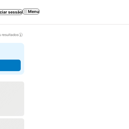
Menu
iciar sessão
 resultados