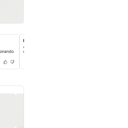
Localização central na cidade de Loutraki
Aproveite o fácil acesso a lojas, restaurantes e ao vibra
ionando
com tudo o que você precisa a uma curta distância a pé