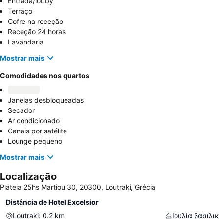
Entrada/lobby
Terraço
Cofre na receção
Receção 24 horas
Lavandaria
Mostrar mais
Comodidades nos quartos
Janelas desbloqueadas
Secador
Ar condicionado
Canais por satélite
Lounge pequeno
Mostrar mais
Localização
Plateia 25hs Martiou 30, 20300, Loutraki, Grécia
Distância de Hotel Excelsior
Loutraki
:
0.2
km
Ιουλία βασιλι